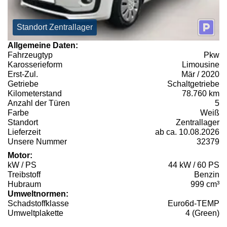
Standort Zentrallager
Allgemeine Daten:
Fahrzeugtyp
Pkw
Karosserieform
Limousine
Erst-Zul.
Mär / 2020
Getriebe
Schaltgetriebe
Kilometerstand
78.760 km
Anzahl der Türen
5
Farbe
Weiß
Standort
Zentrallager
Lieferzeit
ab ca. 10.08.2026
Unsere Nummer
32379
Motor:
kW / PS
44 kW / 60 PS
Treibstoff
Benzin
Hubraum
999 cm³
Umweltnormen:
Schadstoffklasse
Euro6d-TEMP
Umweltplakette
4 (Green)