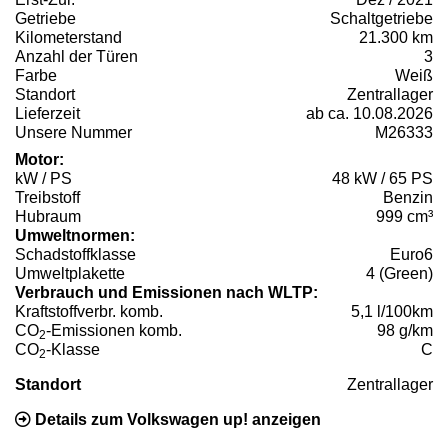
Getriebe
Schaltgetriebe
Kilometerstand
21.300 km
Anzahl der Türen
3
Farbe
Weiß
Standort
Zentrallager
Lieferzeit
ab ca. 10.08.2026
Unsere Nummer
M26333
Motor:
kW / PS
48 kW / 65 PS
Treibstoff
Benzin
Hubraum
999 cm³
Umweltnormen:
Schadstoffklasse
Euro6
Umweltplakette
4 (Green)
Verbrauch und Emissionen nach WLTP:
Kraftstoffverbr. komb.
5,1 l/100km
CO
-Emissionen komb.
98 g/km
2
CO
-Klasse
C
2
Standort
Zentrallager
Details zum Volkswagen up! anzeigen