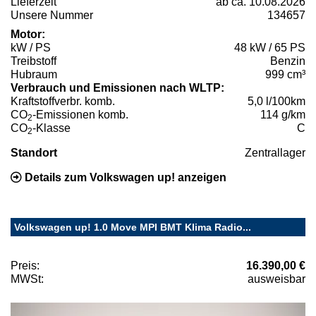
Lieferzeit
ab ca. 10.08.2026
Unsere Nummer
134657
Motor:
kW / PS
48 kW / 65 PS
Treibstoff
Benzin
Hubraum
999 cm³
Verbrauch und Emissionen nach WLTP:
Kraftstoffverbr. komb.
5,0 l/100km
CO
-Emissionen komb.
114 g/km
2
CO
-Klasse
C
2
Standort
Zentrallager
Details zum Volkswagen up! anzeigen
Volkswagen up! 1.0 Move MPI BMT Klima Radio...
Preis:
16.390,00 €
MWSt:
ausweisbar