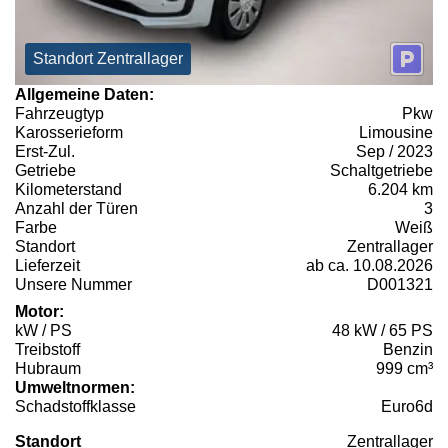
Standort Zentrallager
Allgemeine Daten:
Fahrzeugtyp
Pkw
Karosserieform
Limousine
Erst-Zul.
Sep / 2023
Getriebe
Schaltgetriebe
Kilometerstand
6.204 km
Anzahl der Türen
3
Farbe
Weiß
Standort
Zentrallager
Lieferzeit
ab ca. 10.08.2026
Unsere Nummer
D001321
Motor:
kW / PS
48 kW / 65 PS
Treibstoff
Benzin
Hubraum
999 cm³
Umweltnormen:
Schadstoffklasse
Euro6d
Standort
Zentrallager