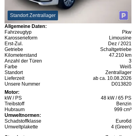
Standort Zentrallager
Allgemeine Daten:
Fahrzeugtyp
Pkw
Karosserieform
Limousine
Erst-Zul.
Dez / 2021
Getriebe
Schaltgetriebe
Kilometerstand
47.210 km
Anzahl der Türen
3
Farbe
Weiß
Standort
Zentrallager
Lieferzeit
ab ca. 10.08.2026
Unsere Nummer
D013820
Motor:
kW / PS
48 kW / 65 PS
Treibstoff
Benzin
Hubraum
999 cm³
Umweltnormen:
Schadstoffklasse
Euro6d
Umweltplakette
4 (Green)