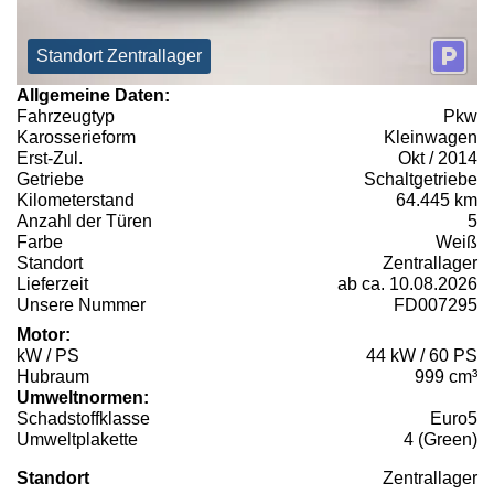
Standort Zentrallager
Allgemeine Daten:
Fahrzeugtyp
Pkw
Karosserieform
Kleinwagen
Erst-Zul.
Okt / 2014
Getriebe
Schaltgetriebe
Kilometerstand
64.445 km
Anzahl der Türen
5
Farbe
Weiß
Standort
Zentrallager
Lieferzeit
ab ca. 10.08.2026
Unsere Nummer
FD007295
Motor:
kW / PS
44 kW / 60 PS
Hubraum
999 cm³
Umweltnormen:
Schadstoffklasse
Euro5
Umweltplakette
4 (Green)
Standort
Zentrallager