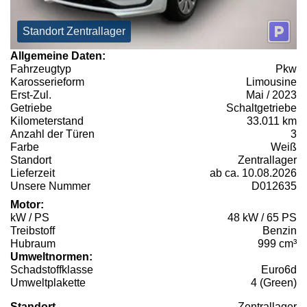
Standort Zentrallager
Allgemeine Daten:
Fahrzeugtyp
Pkw
Karosserieform
Limousine
Erst-Zul.
Mai / 2023
Getriebe
Schaltgetriebe
Kilometerstand
33.011 km
Anzahl der Türen
3
Farbe
Weiß
Standort
Zentrallager
Lieferzeit
ab ca. 10.08.2026
Unsere Nummer
D012635
Motor:
kW / PS
48 kW / 65 PS
Treibstoff
Benzin
Hubraum
999 cm³
Umweltnormen:
Schadstoffklasse
Euro6d
Umweltplakette
4 (Green)
Standort
Zentrallager