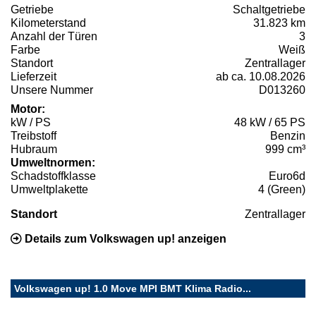
Getriebe
Schaltgetriebe
Kilometerstand
31.823 km
Anzahl der Türen
3
Farbe
Weiß
Standort
Zentrallager
Lieferzeit
ab ca. 10.08.2026
Unsere Nummer
D013260
Motor:
kW / PS
48 kW / 65 PS
Treibstoff
Benzin
Hubraum
999 cm³
Umweltnormen:
Schadstoffklasse
Euro6d
Umweltplakette
4 (Green)
Standort
Zentrallager
Details zum Volkswagen up! anzeigen
Volkswagen up! 1.0 Move MPI BMT Klima Radio...