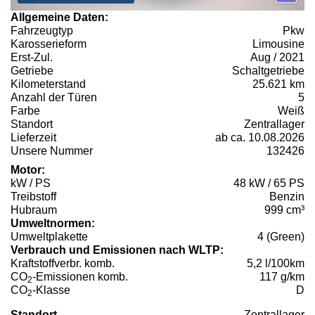
Allgemeine Daten:
Fahrzeugtyp
Pkw
Karosserieform
Limousine
Erst-Zul.
Aug / 2021
Getriebe
Schaltgetriebe
Kilometerstand
25.621 km
Anzahl der Türen
5
Farbe
Weiß
Standort
Zentrallager
Lieferzeit
ab ca. 10.08.2026
Unsere Nummer
132426
Motor:
kW / PS
48 kW / 65 PS
Treibstoff
Benzin
Hubraum
999 cm³
Umweltnormen:
Umweltplakette
4 (Green)
Verbrauch und Emissionen nach WLTP:
Kraftstoffverbr. komb.
5,2 l/100km
CO
-Emissionen komb.
117 g/km
2
CO
-Klasse
D
2
Standort
Zentrallager