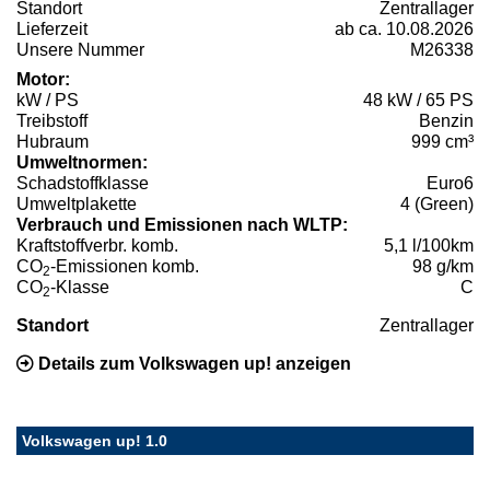
Standort
Zentrallager
Lieferzeit
ab ca. 10.08.2026
Unsere Nummer
M26338
Motor:
kW / PS
48 kW / 65 PS
Treibstoff
Benzin
Hubraum
999 cm³
Umweltnormen:
Schadstoffklasse
Euro6
Umweltplakette
4 (Green)
Verbrauch und Emissionen nach WLTP:
Kraftstoffverbr. komb.
5,1 l/100km
CO
-Emissionen komb.
98 g/km
2
CO
-Klasse
C
2
Standort
Zentrallager
Details zum Volkswagen up! anzeigen
Volkswagen up! 1.0