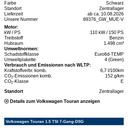
Farbe
Schwarz
Standort
Zentrallager
Lieferzeit
ab ca. 10.08.2026
Unsere Nummer
89376_GW_MUE-V
Motor:
kW / PS
110 kW / 150 PS
Treibstoff
Benzin
Hubraum
1.498 cm³
Umweltnormen:
Schadstoffklasse
Euro6d-TEMP
Umweltplakette
4 (Green)
Verbrauch und Emissionen nach WLTP:
Kraftstoffverbr. komb.
6,7 l/100km
CO
-Emissionen komb.
152 g/km
2
CO
-Klasse
E
2
Standort
Zentrallager
Details zum Volkswagen Touran anzeigen
Volkswagen Touran 1.5 TSI 7-Gang-DSG