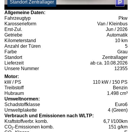
Standort Zentrallager
Allgemeine Daten:
Fahrzeugtyp
Pkw
Karosserieform
Van / Kleinbus
Erst-Zul.
Jun / 2026
Getriebe
Automatik
Kilometerstand
10 km
Anzahl der Türen
5
Farbe
Grau
Standort
Zentrallager
Lieferzeit
ab ca. 10.08.2026
Unsere Nummer
12355
Motor:
kW / PS
110 kW / 150 PS
Treibstoff
Benzin
Hubraum
1.498 cm³
Umweltnormen:
Schadstoffklasse
Euro6
Umweltplakette
4 (Green)
Verbrauch und Emissionen nach WLTP:
Kraftstoffverbr. komb.
6,7 l/100km
CO
-Emissionen komb.
151 g/km
2