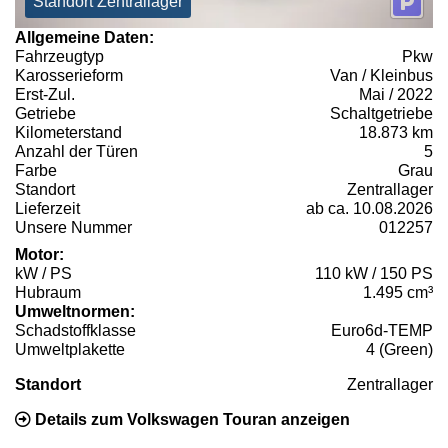
Standort Zentrallager
Allgemeine Daten:
Fahrzeugtyp
Pkw
Karosserieform
Van / Kleinbus
Erst-Zul.
Mai / 2022
Getriebe
Schaltgetriebe
Kilometerstand
18.873 km
Anzahl der Türen
5
Farbe
Grau
Standort
Zentrallager
Lieferzeit
ab ca. 10.08.2026
Unsere Nummer
012257
Motor:
kW / PS
110 kW / 150 PS
Hubraum
1.495 cm³
Umweltnormen:
Schadstoffklasse
Euro6d-TEMP
Umweltplakette
4 (Green)
Standort
Zentrallager
Details zum Volkswagen Touran anzeigen