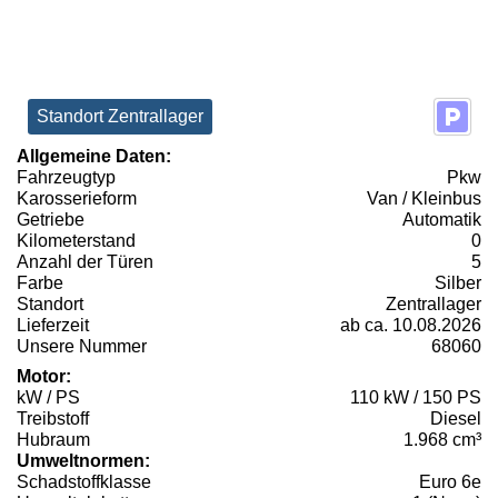
Standort Zentrallager
Allgemeine Daten:
Fahrzeugtyp
Pkw
Karosserieform
Van / Kleinbus
Getriebe
Automatik
Kilometerstand
0
Anzahl der Türen
5
Farbe
Silber
Standort
Zentrallager
Lieferzeit
ab ca. 10.08.2026
Unsere Nummer
68060
Motor:
kW / PS
110 kW / 150 PS
Treibstoff
Diesel
Hubraum
1.968 cm³
Umweltnormen:
Schadstoffklasse
Euro 6e