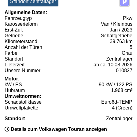
Standort Zentrallager
Allgemeine Daten:
Fahrzeugtyp
Pkw
Karosserieform
Van / Kleinbus
Erst-Zul.
Jan / 2023
Getriebe
Schaltgetriebe
Kilometerstand
39.763 km
Anzahl der Türen
5
Farbe
Grau
Standort
Zentrallager
Lieferzeit
ab ca. 10.08.2026
Unsere Nummer
010827
Motor:
kW / PS
90 kW / 122 PS
Hubraum
1.968 cm³
Umweltnormen:
Schadstoffklasse
Euro6d-TEMP
Umweltplakette
4 (Green)
Standort
Zentrallager
Details zum Volkswagen Touran anzeigen