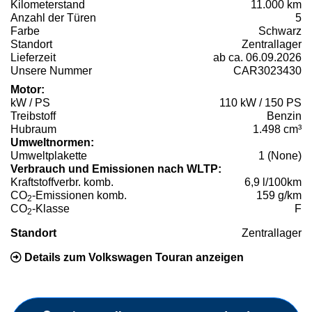
Kilometerstand
11.000 km
Anzahl der Türen
5
Farbe
Schwarz
Standort
Zentrallager
Lieferzeit
ab ca. 06.09.2026
Unsere Nummer
CAR3023430
Motor:
kW / PS
110 kW / 150 PS
Treibstoff
Benzin
Hubraum
1.498 cm³
Umweltnormen:
Umweltplakette
1 (None)
Verbrauch und Emissionen nach WLTP:
Kraftstoffverbr. komb.
6,9 l/100km
CO
-Emissionen komb.
159 g/km
2
CO
-Klasse
F
2
Standort
Zentrallager
Details zum Volkswagen Touran anzeigen