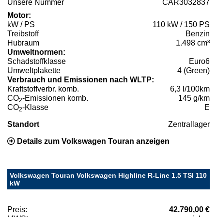
Unsere Nummer
CAR3032837
Motor:
kW / PS
110 kW / 150 PS
Treibstoff
Benzin
Hubraum
1.498 cm³
Umweltnormen:
Schadstoffklasse
Euro6
Umweltplakette
4 (Green)
Verbrauch und Emissionen nach WLTP:
Kraftstoffverbr. komb.
6,3 l/100km
CO
-Emissionen komb.
145 g/km
2
CO
-Klasse
E
2
Standort
Zentrallager
Details zum Volkswagen Touran anzeigen
Volkswagen Touran Volkswagen Highline R-Line 1.5 TSI 110
kW
Preis:
42.790,00 €