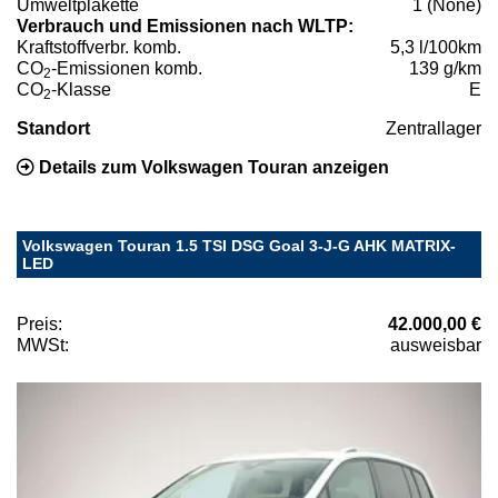
Umweltplakette
1 (None)
Verbrauch und Emissionen nach WLTP:
Kraftstoffverbr. komb.
5,3 l/100km
CO
-Emissionen komb.
139 g/km
2
CO
-Klasse
E
2
Standort
Zentrallager
Details zum Volkswagen Touran anzeigen
Volkswagen Touran 1.5 TSI DSG Goal 3-J-G AHK MATRIX-
LED
Preis:
42.000,00 €
MWSt:
ausweisbar