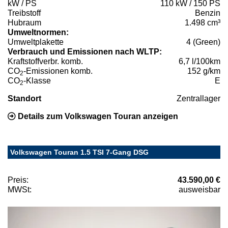
kW / PS
110 kW / 150 PS
Treibstoff
Benzin
Hubraum
1.498 cm³
Umweltnormen:
Umweltplakette
4 (Green)
Verbrauch und Emissionen nach WLTP:
Kraftstoffverbr. komb.
6,7 l/100km
CO
-Emissionen komb.
152 g/km
2
CO
-Klasse
E
2
Standort
Zentrallager
Details zum Volkswagen Touran anzeigen
Volkswagen Touran 1.5 TSI 7-Gang DSG
Preis:
43.590,00 €
MWSt:
ausweisbar