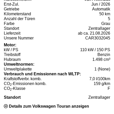
Erst-Zul.
Jun / 2026
Getriebe
Automatik
Kilometerstand
50 km
Anzahl der Türen
5
Farbe
Grau
Standort
Zentrallager
Lieferzeit
ab ca. 21.08.2026
Unsere Nummer
CAR3032045
Motor:
kW / PS
110 kW / 150 PS
Treibstoff
Benzin
Hubraum
1.498 cm³
Umweltnormen:
Umweltplakette
1 (None)
Verbrauch und Emissionen nach WLTP:
Kraftstoffverbr. komb.
7,0 l/100km
CO
-Emissionen komb.
159 g/km
2
CO
-Klasse
F
2
Standort
Zentrallager
Details zum Volkswagen Touran anzeigen