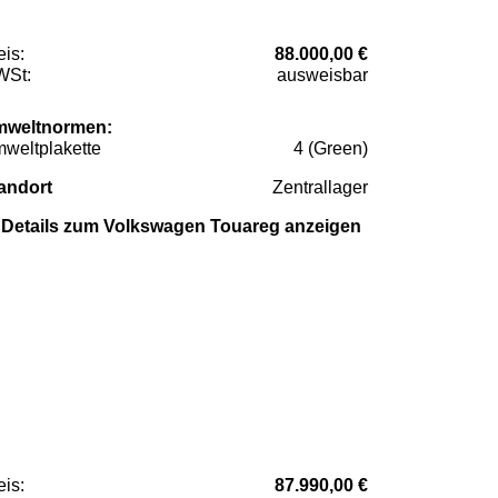
eis:
88.000,00 €
St:
ausweisbar
weltnormen:
weltplakette
4 (Green)
andort
Zentrallager
Details zum Volkswagen Touareg anzeigen
eis:
87.990,00 €