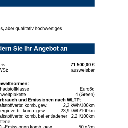
, aber qualitativ hochwertiges
ern Sie Ihr Angebot an
eis:
71.500,00 €
St:
ausweisbar
weltnormen:
hadstoffklasse
Euro6d
weltplakette
4 (Green)
rbrauch und Emissionen nach WLTP:
aftstoffverbr. komb. gew.
2,2 kWh/100km
ergieverbr. komb. gew.
23,9 kWh/100km
aftstoffverbr. komb. bei entladener
2,2 l/100km
tterie
O
-Emissionen komb. gew.
50 g/km