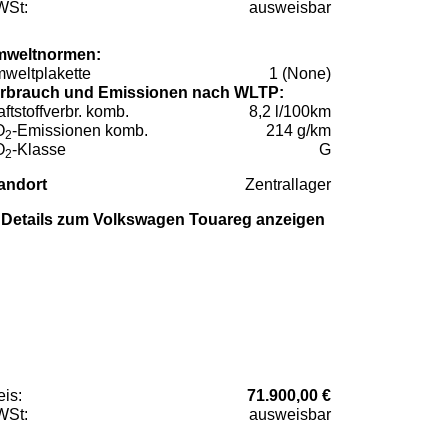
St:
ausweisbar
weltnormen:
weltplakette
1 (None)
rbrauch und Emissionen nach WLTP:
aftstoffverbr. komb.
8,2 l/100km
O
-Emissionen komb.
214 g/km
2
O
-Klasse
G
2
andort
Zentrallager
Details zum Volkswagen Touareg anzeigen
eis:
71.900,00 €
St:
ausweisbar