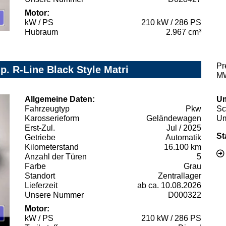
Motor:
kW / PS
210 kW / 286 PS
Hubraum
2.967 cm³
Pr
. R-Line Black Style Matri
MW
Allgemeine Daten:
Um
Fahrzeugtyp
Pkw
Sc
Karosserieform
Geländewagen
Um
Erst-Zul.
Jul / 2025
St
Getriebe
Automatik
Kilometerstand
16.100 km
Anzahl der Türen
5
Farbe
Grau
Standort
Zentrallager
Lieferzeit
ab ca. 10.08.2026
Unsere Nummer
D000322
Motor:
kW / PS
210 kW / 286 PS