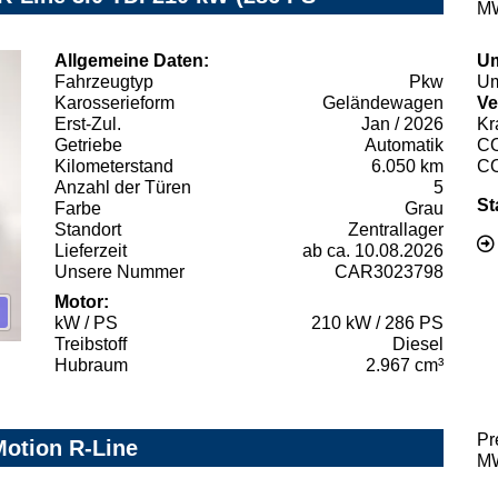
MW
Allgemeine Daten:
Um
Fahrzeugtyp
Pkw
Um
Karosserieform
Geländewagen
Ve
Erst-Zul.
Jan / 2026
Kr
Getriebe
Automatik
C
Kilometerstand
6.050 km
C
Anzahl der Türen
5
St
Farbe
Grau
Standort
Zentrallager
Lieferzeit
ab ca. 10.08.2026
Unsere Nummer
CAR3023798
Motor:
kW / PS
210 kW / 286 PS
Treibstoff
Diesel
Hubraum
2.967 cm³
Pr
Motion R-Line
MW