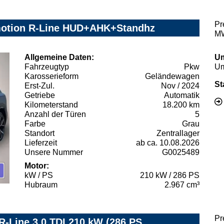
Pr
motion R-Line HUD+AHK+Standhz
MW
Allgemeine Daten:
Um
Fahrzeugtyp
Pkw
Um
Karosserieform
Geländewagen
St
Erst-Zul.
Nov / 2024
Getriebe
Automatik
Kilometerstand
18.200 km
Anzahl der Türen
5
Farbe
Grau
Standort
Zentrallager
Lieferzeit
ab ca. 10.08.2026
Unsere Nummer
G0025489
Motor:
kW / PS
210 kW / 286 PS
Hubraum
2.967 cm³
Pr
-Line 3.0 TDI 210 kW (286 PS