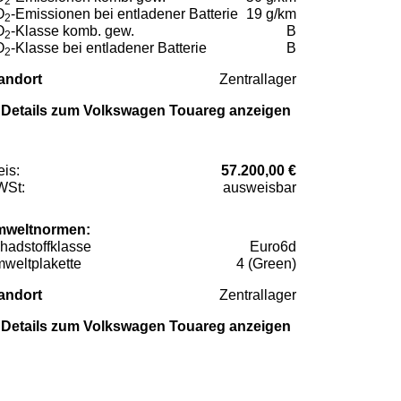
2
O
-Emissionen bei entladener Batterie
19 g/km
2
O
-Klasse komb. gew.
B
2
O
-Klasse bei entladener Batterie
B
2
andort
Zentrallager
Details zum Volkswagen Touareg anzeigen
eis:
57.200,00 €
St:
ausweisbar
weltnormen:
hadstoffklasse
Euro6d
weltplakette
4 (Green)
andort
Zentrallager
Details zum Volkswagen Touareg anzeigen