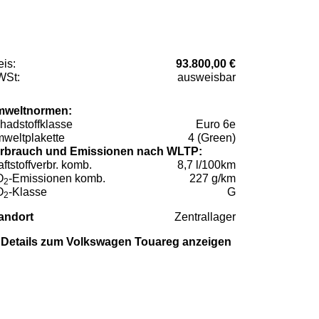
eis:
93.800,00 €
St:
ausweisbar
weltnormen:
hadstoffklasse
Euro 6e
weltplakette
4 (Green)
rbrauch und Emissionen nach WLTP:
aftstoffverbr. komb.
8,7 l/100km
O
-Emissionen komb.
227 g/km
2
O
-Klasse
G
2
andort
Zentrallager
Details zum Volkswagen Touareg anzeigen