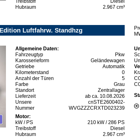
Treibstoff
Diesel
Hubraum
2.967 cm³
Pr
Edition Luftfahrw. Standhzg
MW
Allgemeine Daten:
Um
Fahrzeugtyp
Pkw
Sc
Karosserieform
Geländewagen
Um
Getriebe
Automatik
Ve
Kilometerstand
0
Kr
Anzahl der Türen
5
C
Farbe
Grau
C
Standort
Zentrallager
St
Lieferzeit
ab ca. 10.08.2026
Unsere
cnSTE2600402-
Nummer
WVGZZZCRXTD023239
Motor:
kW / PS
210 kW / 286 PS
Treibstoff
Diesel
Hubraum
2.967 cm³