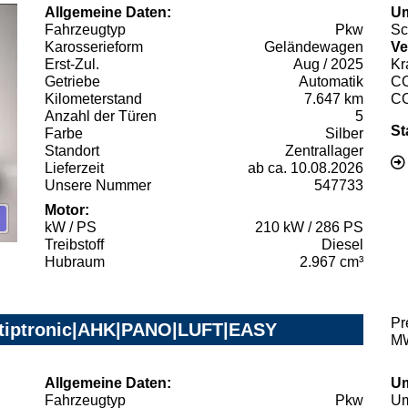
Allgemeine Daten:
Um
Fahrzeugtyp
Pkw
Sc
Karosserieform
Geländewagen
Ve
Erst-Zul.
Aug / 2025
Kr
Getriebe
Automatik
C
Kilometerstand
7.647 km
C
Anzahl der Türen
5
St
Farbe
Silber
Standort
Zentrallager
Lieferzeit
ab ca. 10.08.2026
Unsere Nummer
547733
Motor:
kW / PS
210 kW / 286 PS
Treibstoff
Diesel
Hubraum
2.967 cm³
Pr
 tiptronic|AHK|PANO|LUFT|EASY
MW
Allgemeine Daten:
Um
Fahrzeugtyp
Pkw
Um