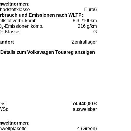
weltnormen:
hadstoffklasse
Euro6
rbrauch und Emissionen nach WLTP:
aftstoffverbr. komb.
8,3 l/100km
O
-Emissionen komb.
216 g/km
2
O
-Klasse
G
2
andort
Zentrallager
Details zum Volkswagen Touareg anzeigen
eis:
74.440,00 €
St:
ausweisbar
weltnormen:
weltplakette
4 (Green)