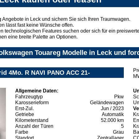
 Angebote in Leck und sichern Sie sich Ihren Traumwagen.
n lässt fast keine Wünsche offen.
 technologischen Features suchen oder sich für ein preiswertes
nen eine breite Palette an Optionen.
lkswagen Touareg Modelle in Leck und ford
Pr
rid 4Mo. R NAVI PANO ACC 21-
MW
Allgemeine Daten:
Um
Fahrzeugtyp
Pkw
Sc
Karosserieform
Geländewagen
Um
Erst-Zul.
Jun / 2023
Ve
Getriebe
Automatik
Kr
Kilometerstand
52.000 km
En
Anzahl der Türen
5
Kr
Farbe
Grau
Ba
Standort
Zentrallager
C