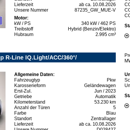
Lieferzeit
ab ca. 10.08.2026
C
Unsere Nummer
87235_GW_MUE-V
C
C
Motor:
kW / PS
340 kW / 462 PS
St
Treibstoff
Hybrid (Benzin/Elektro)
Hubraum
2.995 cm³
Pr
p R-Line IQ.Light/ACC/360°/
MW
Allgemeine Daten:
Um
Fahrzeugtyp
Pkw
Sc
Karosserieform
Geländewagen
Um
Erst-Zul.
Jun / 2023
St
Getriebe
Automatik
Kilometerstand
53.230 km
Anzahl der Türen
5
Farbe
Blau
Standort
Zentrallager
Lieferzeit
ab ca. 10.08.2026
Unsere Nummer
D028427