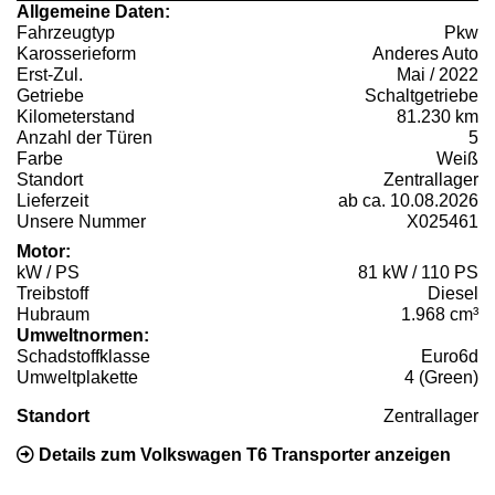
Allgemeine Daten:
Fahrzeugtyp
Pkw
Karosserieform
Anderes Auto
Erst-Zul.
Mai / 2022
Getriebe
Schaltgetriebe
Kilometerstand
81.230 km
Anzahl der Türen
5
Farbe
Weiß
Standort
Zentrallager
Lieferzeit
ab ca. 10.08.2026
Unsere Nummer
X025461
Motor:
kW / PS
81 kW / 110 PS
Treibstoff
Diesel
Hubraum
1.968 cm³
Umweltnormen:
Schadstoffklasse
Euro6d
Umweltplakette
4 (Green)
Standort
Zentrallager
Details zum Volkswagen T6 Transporter anzeigen