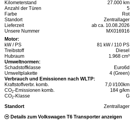
Kilometerstand
27.000 km
Anzahl der Türen
5
Farbe
Rot
Standort
Zentrallager
Lieferzeit
ab ca. 10.08.2026
Unsere Nummer
MX016916
Motor:
kW / PS
81 kW / 110 PS
Treibstoff
Diesel
Hubraum
1.968 cm³
Umweltnormen:
Schadstoffklasse
Euro6d
Umweltplakette
4 (Green)
Verbrauch und Emissionen nach WLTP:
Kraftstoffverbr. komb.
7,0 l/100km
CO
-Emissionen komb.
184 g/km
2
CO
-Klasse
G
2
Standort
Zentrallager
Details zum Volkswagen T6 Transporter anzeigen