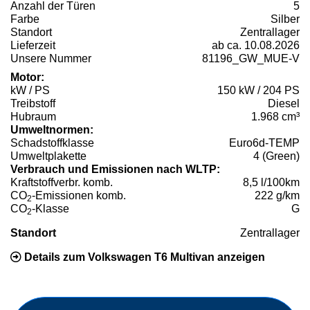
Anzahl der Türen
5
Farbe
Silber
Standort
Zentrallager
Lieferzeit
ab ca. 10.08.2026
Unsere Nummer
81196_GW_MUE-V
Motor:
kW / PS
150 kW / 204 PS
Treibstoff
Diesel
Hubraum
1.968 cm³
Umweltnormen:
Schadstoffklasse
Euro6d-TEMP
Umweltplakette
4 (Green)
Verbrauch und Emissionen nach WLTP:
Kraftstoffverbr. komb.
8,5 l/100km
CO
-Emissionen komb.
222 g/km
2
CO
-Klasse
G
2
Standort
Zentrallager
Details zum Volkswagen T6 Multivan anzeigen