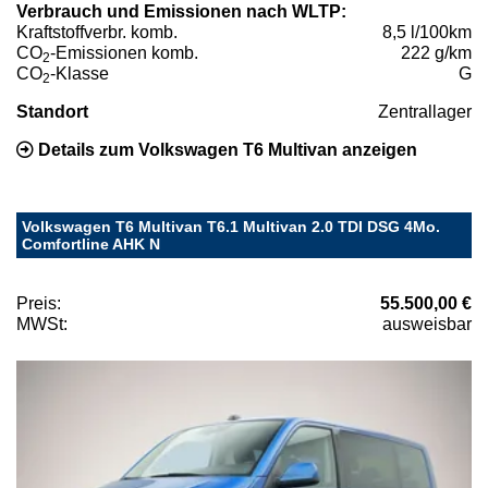
Verbrauch und Emissionen nach WLTP:
Kraftstoffverbr. komb.
8,5 l/100km
CO
-Emissionen komb.
222 g/km
2
CO
-Klasse
G
2
Standort
Zentrallager
Details zum Volkswagen T6 Multivan anzeigen
Volkswagen T6 Multivan T6.1 Multivan 2.0 TDI DSG 4Mo.
Comfortline AHK N
Preis:
55.500,00 €
MWSt:
ausweisbar