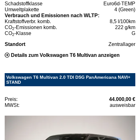
Schadstoffklasse
Euro6d-TEMP
Umweltplakette
4 (Green)
Verbrauch und Emissionen nach WLTP:
Kraftstoffverbr. komb.
8,5 l/100km
CO
-Emissionen komb.
222 g/km
2
CO
-Klasse
G
2
Standort
Zentrallager
Details zum Volkswagen T6 Multivan anzeigen
Volkswagen T6 Multivan 2.0 TDI DSG PanAmericana NAVI+
STAND
Preis:
44.000,00 €
MWSt:
ausweisbar