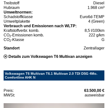
Treibstoff
Diesel
Hubraum
1.968 cm³
Umweltnormen:
Schadstoffklasse
Euro6d-TEMP
Umweltplakette
4 (Green)
Verbrauch und Emissionen nach WLTP:
Kraftstoffverbr. komb.
8,5 l/100km
CO
-Emissionen komb.
222 g/km
2
CO
-Klasse
G
2
Standort
Zentrallager
Details zum Volkswagen T6 Multivan anzeigen
Volkswagen T6 Multivan T6.1 Multivan 2.0 TDI DSG 4Mo.
Comfortline AHK N
Preis:
63.500,00 €
MWSt:
ausweisbar