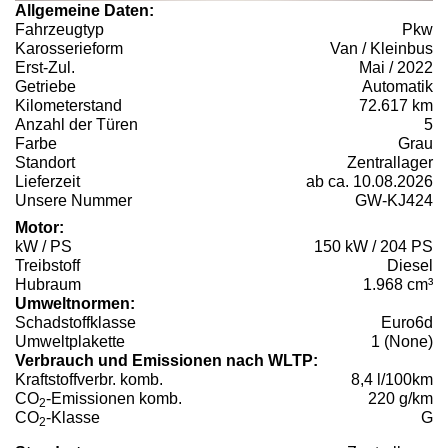
Allgemeine Daten:
Fahrzeugtyp
Pkw
Karosserieform
Van / Kleinbus
Erst-Zul.
Mai / 2022
Getriebe
Automatik
Kilometerstand
72.617 km
Anzahl der Türen
5
Farbe
Grau
Standort
Zentrallager
Lieferzeit
ab ca. 10.08.2026
Unsere Nummer
GW-KJ424
Motor:
kW / PS
150 kW / 204 PS
Treibstoff
Diesel
Hubraum
1.968 cm³
Umweltnormen:
Schadstoffklasse
Euro6d
Umweltplakette
1 (None)
Verbrauch und Emissionen nach WLTP:
Kraftstoffverbr. komb.
8,4 l/100km
CO
-Emissionen komb.
220 g/km
2
CO
-Klasse
G
2