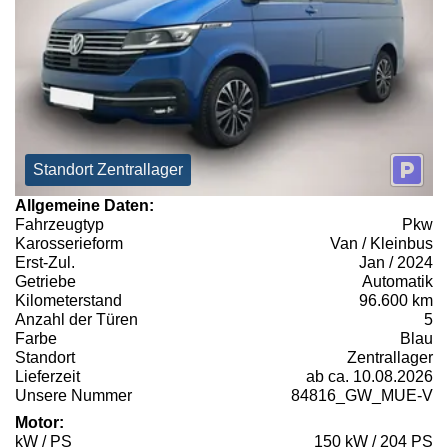
Standort Zentrallager
Allgemeine Daten:
Fahrzeugtyp
Pkw
Karosserieform
Van / Kleinbus
Erst-Zul.
Jan / 2024
Getriebe
Automatik
Kilometerstand
96.600 km
Anzahl der Türen
5
Farbe
Blau
Standort
Zentrallager
Lieferzeit
ab ca. 10.08.2026
Unsere Nummer
84816_GW_MUE-V
Motor:
kW / PS
150 kW / 204 PS