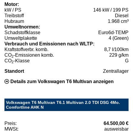
Motor:
kW / PS
146 kW / 199 PS
Treibstoff
Diesel
Hubraum
1.968 cm³
Umweltnormen:
Schadstoffklasse
Euro6d-TEMP
Umweltplakette
4 (Green)
Verbrauch und Emissionen nach WLTP:
Kraftstoffverbr. komb.
8,7 l/100km
CO
-Emissionen komb.
229 g/km
2
CO
-Klasse
G
2
Standort
Zentrallager
Details zum Volkswagen T6 Multivan anzeigen
Volkswagen T6 Multivan T6.1 Multivan 2.0 TDI DSG 4Mo.
Comfortline AHK N
Preis:
64.500,00 €
MWSt:
ausweisbar