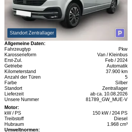
Standort Zentrallager
Allgemeine Daten:
Fahrzeugtyp
Pkw
Karosserieform
Van / Kleinbus
Erst-Zul.
Feb / 2024
Getriebe
Automatik
Kilometerstand
37.900 km
Anzahl der Türen
5
Farbe
Silber
Standort
Zentrallager
Lieferzeit
ab ca. 10.08.2026
Unsere Nummer
81789_GW_MUE-V
Motor:
kW / PS
150 kW / 204 PS
Treibstoff
Diesel
Hubraum
1.968 cm³
Umweltnormen: