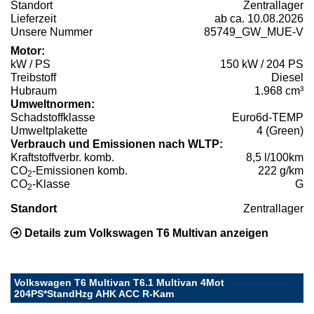
Standort
Zentrallager
Lieferzeit
ab ca. 10.08.2026
Unsere Nummer
85749_GW_MUE-V
Motor:
kW / PS
150 kW / 204 PS
Treibstoff
Diesel
Hubraum
1.968 cm³
Umweltnormen:
Schadstoffklasse
Euro6d-TEMP
Umweltplakette
4 (Green)
Verbrauch und Emissionen nach WLTP:
Kraftstoffverbr. komb.
8,5 l/100km
CO
-Emissionen komb.
222 g/km
2
CO
-Klasse
G
2
Standort
Zentrallager
Details zum Volkswagen T6 Multivan anzeigen
Volkswagen T6 Multivan T6.1 Multivan 4Mot
204PS*StandHzg AHK ACC R-Kam