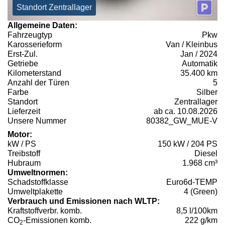
Standort Zentrallager
Allgemeine Daten:
Fahrzeugtyp
Pkw
Karosserieform
Van / Kleinbus
Erst-Zul.
Jan / 2024
Getriebe
Automatik
Kilometerstand
35.400 km
Anzahl der Türen
5
Farbe
Silber
Standort
Zentrallager
Lieferzeit
ab ca. 10.08.2026
Unsere Nummer
80382_GW_MUE-V
Motor:
kW / PS
150 kW / 204 PS
Treibstoff
Diesel
Hubraum
1.968 cm³
Umweltnormen:
Schadstoffklasse
Euro6d-TEMP
Umweltplakette
4 (Green)
Verbrauch und Emissionen nach WLTP:
Kraftstoffverbr. komb.
8,5 l/100km
CO
-Emissionen komb.
222 g/km
2