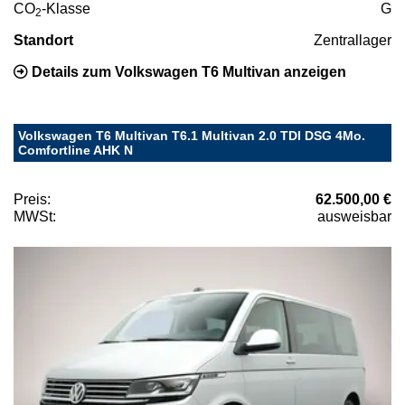
CO
-Klasse
G
2
Standort
Zentrallager
Details zum Volkswagen T6 Multivan anzeigen
Volkswagen T6 Multivan T6.1 Multivan 2.0 TDI DSG 4Mo.
Comfortline AHK N
Preis:
62.500,00 €
MWSt:
ausweisbar