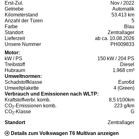
Erst-Zul.
Nov / 2022
Getriebe
Automatik
Kilometerstand
53.413 km
Anzahl der Türen
5
Farbe
Blau
Standort
Zentrallager
Lieferzeit
ab ca. 10.08.2026
Unsere Nummer
PH009833
Motor:
kW / PS
150 kW / 204 PS
Treibstoff
Diesel
Hubraum
1.968 cm³
Umweltnormen:
Schadstoffklasse
Euro6d
Umweltplakette
4 (Green)
Verbrauch und Emissionen nach WLTP:
Kraftstoffverbr. komb.
8,5 l/100km
CO
-Emissionen komb.
223 g/km
2
CO
-Klasse
G
2
Standort
Zentrallager
Details zum Volkswagen T6 Multivan anzeigen