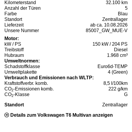
Kilometerstand
32.100 km
Anzahl der Türen
5
Farbe
Blau
Standort
Zentrallager
Lieferzeit
ab ca. 10.08.2026
Unsere Nummer
85007_GW_MUE-V
Motor:
kW / PS
150 kW / 204 PS
Treibstoff
Diesel
Hubraum
1.968 cm³
Umweltnormen:
Schadstoffklasse
Euro6d-TEMP
Umweltplakette
4 (Green)
Verbrauch und Emissionen nach WLTP:
Kraftstoffverbr. komb.
8,5 l/100km
CO
-Emissionen komb.
222 g/km
2
CO
-Klasse
G
2
Standort
Zentrallager
Details zum Volkswagen T6 Multivan anzeigen