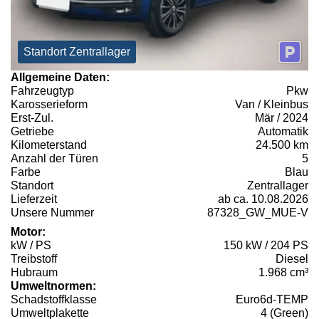
Standort Zentrallager
Allgemeine Daten:
Fahrzeugtyp
Pkw
Karosserieform
Van / Kleinbus
Erst-Zul.
Mär / 2024
Getriebe
Automatik
Kilometerstand
24.500 km
Anzahl der Türen
5
Farbe
Blau
Standort
Zentrallager
Lieferzeit
ab ca. 10.08.2026
Unsere Nummer
87328_GW_MUE-V
Motor:
kW / PS
150 kW / 204 PS
Treibstoff
Diesel
Hubraum
1.968 cm³
Umweltnormen:
Schadstoffklasse
Euro6d-TEMP
Umweltplakette
4 (Green)