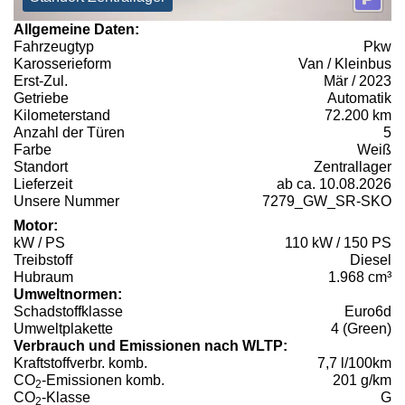
Allgemeine Daten:
Fahrzeugtyp
Pkw
Karosserieform
Van / Kleinbus
Erst-Zul.
Mär / 2023
Getriebe
Automatik
Kilometerstand
72.200 km
Anzahl der Türen
5
Farbe
Weiß
Standort
Zentrallager
Lieferzeit
ab ca. 10.08.2026
Unsere Nummer
7279_GW_SR-SKO
Motor:
kW / PS
110 kW / 150 PS
Treibstoff
Diesel
Hubraum
1.968 cm³
Umweltnormen:
Schadstoffklasse
Euro6d
Umweltplakette
4 (Green)
Verbrauch und Emissionen nach WLTP:
Kraftstoffverbr. komb.
7,7 l/100km
CO
-Emissionen komb.
201 g/km
2
CO
-Klasse
G
2