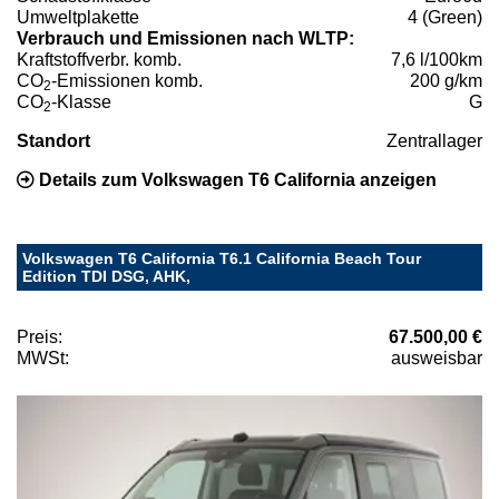
Umweltplakette
4 (Green)
Verbrauch und Emissionen nach WLTP:
Kraftstoffverbr. komb.
7,6 l/100km
CO
-Emissionen komb.
200 g/km
2
CO
-Klasse
G
2
Standort
Zentrallager
Details zum Volkswagen T6 California anzeigen
Volkswagen T6 California T6.1 California Beach Tour
Edition TDI DSG, AHK,
Preis:
67.500,00 €
MWSt:
ausweisbar