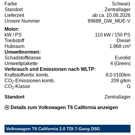
Farbe
Schwarz
Standort
Zentrallager
Lieferzeit
ab ca. 10.08.2026
Unsere Nummer
89688_GW_MUE-V
Motor:
kW / PS
110 kW / 150 PS
Treibstoff
Diesel
Hubraum
1.968 cm³
Umweltnormen:
Schadstoffklasse
Euro6d
Umweltplakette
4 (Green)
Verbrauch und Emissionen nach WLTP:
Kraftstoffverbr. komb.
8,0 l/100km
CO
-Emissionen komb.
209 g/km
2
CO
-Klasse
G
2
Standort
Zentrallager
Details zum Volkswagen T6 California anzeigen
Volkswagen T6 California 2.0 TDI 7-Gang DSG