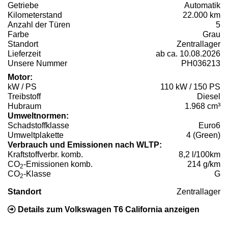
Getriebe
Automatik
Kilometerstand
22.000 km
Anzahl der Türen
5
Farbe
Grau
Standort
Zentrallager
Lieferzeit
ab ca. 10.08.2026
Unsere Nummer
PH036213
Motor:
kW / PS
110 kW / 150 PS
Treibstoff
Diesel
Hubraum
1.968 cm³
Umweltnormen:
Schadstoffklasse
Euro6
Umweltplakette
4 (Green)
Verbrauch und Emissionen nach WLTP:
Kraftstoffverbr. komb.
8,2 l/100km
CO
-Emissionen komb.
214 g/km
2
CO
-Klasse
G
2
Standort
Zentrallager
Details zum Volkswagen T6 California anzeigen