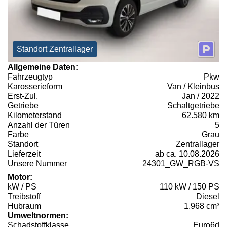
Standort Zentrallager
Allgemeine Daten:
Fahrzeugtyp
Pkw
Karosserieform
Van / Kleinbus
Erst-Zul.
Jan / 2022
Getriebe
Schaltgetriebe
Kilometerstand
62.580 km
Anzahl der Türen
5
Farbe
Grau
Standort
Zentrallager
Lieferzeit
ab ca. 10.08.2026
Unsere Nummer
24301_GW_RGB-VS
Motor:
kW / PS
110 kW / 150 PS
Treibstoff
Diesel
Hubraum
1.968 cm³
Umweltnormen:
Schadstoffklasse
Euro6d