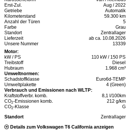
Erst-Zul.
Aug / 2022
Getriebe
Automatik
Kilometerstand
59.300 km
Anzahl der Türen
5
Farbe
Grau
Standort
Zentrallager
Lieferzeit
ab ca. 10.08.2026
Unsere Nummer
13339
Motor:
kW / PS
110 kW / 150 PS
Treibstoff
Diesel
Hubraum
1.968 cm³
Umweltnormen:
Schadstoffklasse
Euro6d-TEMP
Umweltplakette
4 (Green)
Verbrauch und Emissionen nach WLTP:
Kraftstoffverbr. komb.
8,1 l/100km
CO
-Emissionen komb.
212 g/km
2
CO
-Klasse
G
2
Standort
Zentrallager
Details zum Volkswagen T6 California anzeigen