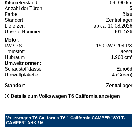
Kilometerstand
69.390 km
Anzahl der Türen
5
Farbe
Blau
Standort
Zentrallager
Lieferzeit
ab ca. 10.08.2026
Unsere Nummer
H011526
Motor:
kW / PS
150 kW / 204 PS
Treibstoff
Diesel
Hubraum
1.968 cm³
Umweltnormen:
Schadstoffklasse
Euro6d
Umweltplakette
4 (Green)
Standort
Zentrallager
Details zum Volkswagen T6 California anzeigen
Volkswagen T6 California T6.1 California CAMPER ''SYLT-
CAMPER'' AHK / M