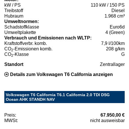
kW / PS
110 kW / 150 PS
Treibstoff
Diesel
Hubraum
1.968 cm³
Umweltnormen:
Schadstoffklasse
Euro6d
Umweltplakette
4 (Green)
Verbrauch und Emissionen nach WLTP:
Kraftstoffverbr. komb.
7,9 l/100km
CO
-Emissionen komb.
208 g/km
2
CO
-Klasse
G
2
Standort
Zentrallager
Details zum Volkswagen T6 California anzeigen
Volkswagen T6 California T6.1 California 2.0 TDI DSG
Ocean AHK STANDH NAV
Preis:
67.950,00 €
MWSt:
nicht ausweisbar