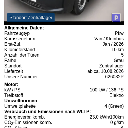
Standort Zentrallager
Allgemeine Daten:
Fahrzeugtyp
Pkw
Karosserieform
Van / Kleinbus
Erst-Zul.
Jan / 2026
Kilometerstand
10 km
Anzahl der Türen
5
Farbe
Grau
Standort
Zentrallager
Lieferzeit
ab ca. 10.08.2026
Unsere Nummer
626032P
Motor:
kW / PS
100 kW / 136 PS
Treibstoff
Elektro
Umweltnormen:
Umweltplakette
4 (Green)
Verbrauch und Emissionen nach WLTP:
Energieverbr. komb.
23,0 kWh/100km
CO
-Emissionen komb.
0 g/km
2
CO
-Klasse
A