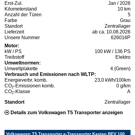
Erst-Zul.
Jan / 2026
Kilometerstand
10 km
Anzahl der Türen
5
Farbe
Grau
Standort
Zentrallager
Lieferzeit
ab ca. 10.08.2026
Unsere Nummer
626016P
Motor:
kW / PS
100 kW / 136 PS
Treibstoff
Elektro
Umweltnormen:
Umweltplakette
4 (Green)
Verbrauch und Emissionen nach WLTP:
Energieverbr. komb.
23,0 kWh/100km
CO
-Emissionen komb.
0 g/km
2
CO
-Klasse
A
2
Standort
Zentrallager
Details zum Volkswagen T5 Transporter anzeigen
Volkswagen T5 Transporter e-Transporter Kasten BEV 100