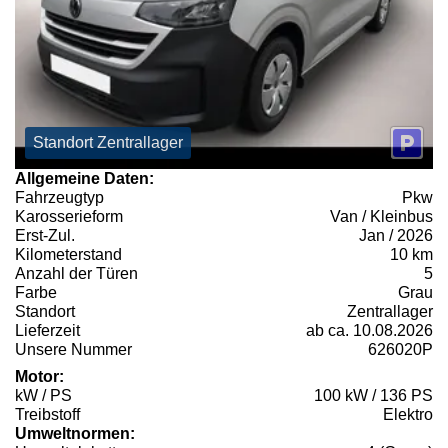
Standort Zentrallager
Allgemeine Daten:
Fahrzeugtyp
Pkw
Karosserieform
Van / Kleinbus
Erst-Zul.
Jan / 2026
Kilometerstand
10 km
Anzahl der Türen
5
Farbe
Grau
Standort
Zentrallager
Lieferzeit
ab ca. 10.08.2026
Unsere Nummer
626020P
Motor:
kW / PS
100 kW / 136 PS
Treibstoff
Elektro
Umweltnormen: