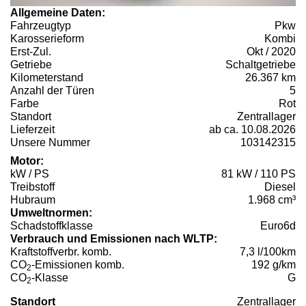
Allgemeine Daten:
Fahrzeugtyp
Pkw
Karosserieform
Kombi
Erst-Zul.
Okt / 2020
Getriebe
Schaltgetriebe
Kilometerstand
26.367 km
Anzahl der Türen
5
Farbe
Rot
Standort
Zentrallager
Lieferzeit
ab ca. 10.08.2026
Unsere Nummer
103142315
Motor:
kW / PS
81 kW / 110 PS
Treibstoff
Diesel
Hubraum
1.968 cm³
Umweltnormen:
Schadstoffklasse
Euro6d
Verbrauch und Emissionen nach WLTP:
Kraftstoffverbr. komb.
7,3 l/100km
CO
-Emissionen komb.
192 g/km
2
CO
-Klasse
G
2
Standort
Zentrallager