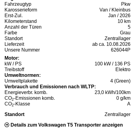
Fahrzeugtyp
Pkw
Karosserieform
Van / Kleinbus
Erst-Zul.
Jan / 2026
Kilometerstand
10 km
Anzahl der Türen
5
Farbe
Grau
Standort
Zentrallager
Lieferzeit
ab ca. 10.08.2026
Unsere Nummer
626044P
Motor:
kW / PS
100 kW / 136 PS
Treibstoff
Elektro
Umweltnormen:
Umweltplakette
4 (Green)
Verbrauch und Emissionen nach WLTP:
Energieverbr. komb.
23,0 kWh/100km
CO
-Emissionen komb.
0 g/km
2
CO
-Klasse
A
2
Standort
Zentrallager
Details zum Volkswagen T5 Transporter anzeigen