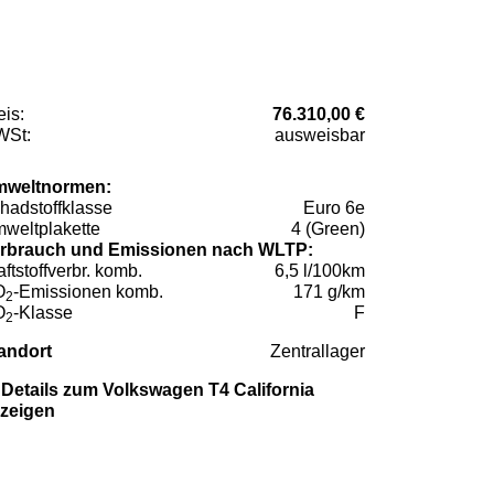
eis:
76.310,00 €
St:
ausweisbar
weltnormen:
hadstoffklasse
Euro 6e
weltplakette
4 (Green)
rbrauch und Emissionen nach WLTP:
aftstoffverbr. komb.
6,5 l/100km
O
-Emissionen komb.
171 g/km
2
O
-Klasse
F
2
andort
Zentrallager
Details zum Volkswagen T4 California
zeigen