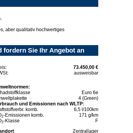
.
, aber qualitativ hochwertiges
 fordern Sie Ihr Angebot an
eis:
73.450,00 €
St:
ausweisbar
weltnormen:
hadstoffklasse
Euro 6e
weltplakette
4 (Green)
rbrauch und Emissionen nach WLTP:
aftstoffverbr. komb.
6,5 l/100km
O
-Emissionen komb.
171 g/km
2
O
-Klasse
F
2
andort
Zentrallager