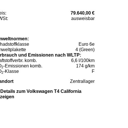
eis:
79.640,00 €
St:
ausweisbar
weltnormen:
hadstoffklasse
Euro 6e
weltplakette
4 (Green)
rbrauch und Emissionen nach WLTP:
aftstoffverbr. komb.
6,6 l/100km
O
-Emissionen komb.
174 g/km
2
O
-Klasse
F
2
andort
Zentrallager
Details zum Volkswagen T4 California
zeigen