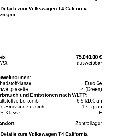
Details zum Volkswagen T4 California
zeigen
eis:
75.040,00 €
St:
ausweisbar
weltnormen:
hadstoffklasse
Euro 6e
weltplakette
4 (Green)
rbrauch und Emissionen nach WLTP:
aftstoffverbr. komb.
6,5 l/100km
O
-Emissionen komb.
171 g/km
2
O
-Klasse
F
2
andort
Zentrallager
Details zum Volkswagen T4 California