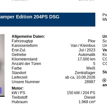
Pr
Camper Edition 204PS DSG
MW
Allgemeine Daten:
Um
Fahrzeugtyp
Pkw
Sc
Karosserieform
Van / Kleinbus
Um
Erst-Zul.
Jul / 2023
Ve
Getriebe
Automatik
Kr
Kilometerstand
17.000 km
C
Anzahl der Türen
5
C
Farbe
Weiß
St
Standort
Zentrallager
Lieferzeit
ab ca. 10.08.2026
Unsere Nummer
28987
an
Motor:
kW / PS
150 kW / 204 PS
Treibstoff
Diesel
Hubraum
1.968 cm³