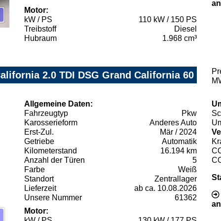
an
Motor:
kW / PS
110 kW / 150 PS
Treibstoff
Diesel
Hubraum
1.968 cm³
Pr
lifornia 2.0 TDI DSG Grand California 60
MW
Allgemeine Daten:
Um
Fahrzeugtyp
Pkw
Sc
Karosserieform
Anderes Auto
Um
Erst-Zul.
Mär / 2024
Ve
Getriebe
Automatik
Kr
Kilometerstand
16.194 km
C
Anzahl der Türen
5
C
Farbe
Weiß
St
Standort
Zentrallager
Lieferzeit
ab ca. 10.08.2026
Unsere Nummer
61362
an
Motor:
kW / PS
130 kW / 177 PS