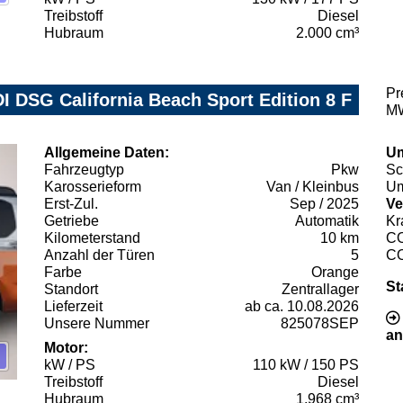
Treibstoff
Diesel
Hubraum
2.000 cm³
Pr
I DSG California Beach Sport Edition 8 F
MW
Allgemeine Daten:
Um
Fahrzeugtyp
Pkw
Sc
Karosserieform
Van / Kleinbus
Um
Erst-Zul.
Sep / 2025
Ve
Getriebe
Automatik
Kr
Kilometerstand
10 km
C
Anzahl der Türen
5
C
Farbe
Orange
St
Standort
Zentrallager
Lieferzeit
ab ca. 10.08.2026
Unsere Nummer
825078SEP
an
Motor:
kW / PS
110 kW / 150 PS
Treibstoff
Diesel
Hubraum
1.968 cm³