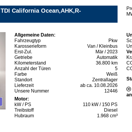
Pr
 TDI California Ocean,AHK,R-
MW
Allgemeine Daten:
Um
Fahrzeugtyp
Pkw
Sc
Karosserieform
Van / Kleinbus
Um
Erst-Zul.
Mär / 2023
Ve
Getriebe
Automatik
Kr
Kilometerstand
36.800 km
C
Anzahl der Türen
5
C
Farbe
Weiß
St
Standort
Zentrallager
Lieferzeit
ab ca. 10.08.2026
Unsere Nummer
12446
an
Motor:
kW / PS
110 kW / 150 PS
Treibstoff
Diesel
Hubraum
1.968 cm³