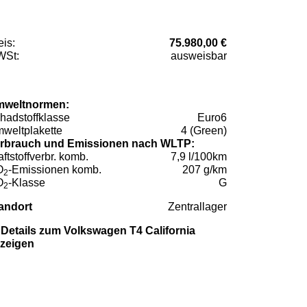
eis:
75.980,00 €
St:
ausweisbar
weltnormen:
hadstoffklasse
Euro6
weltplakette
4 (Green)
rbrauch und Emissionen nach WLTP:
aftstoffverbr. komb.
7,9 l/100km
O
-Emissionen komb.
207 g/km
2
O
-Klasse
G
2
andort
Zentrallager
Details zum Volkswagen T4 California
zeigen