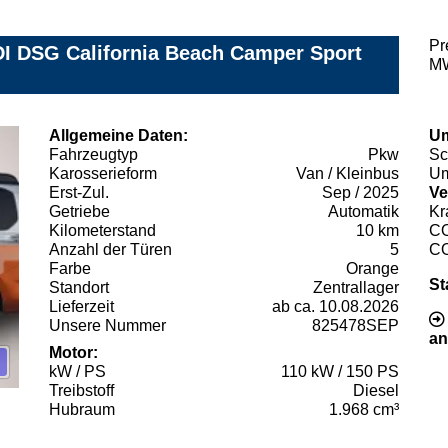
Pr
DI DSG California Beach Camper Sport
MW
Allgemeine Daten:
Um
Fahrzeugtyp
Pkw
Sc
Karosserieform
Van / Kleinbus
Um
Erst-Zul.
Sep / 2025
Ve
Getriebe
Automatik
Kr
Kilometerstand
10 km
C
Anzahl der Türen
5
C
Farbe
Orange
St
Standort
Zentrallager
Lieferzeit
ab ca. 10.08.2026
Unsere Nummer
825478SEP
an
Motor:
kW / PS
110 kW / 150 PS
Treibstoff
Diesel
Hubraum
1.968 cm³