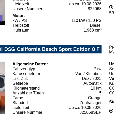
Lieferzeit
ab ca. 10.08.2026
Unsere Nummer
825068
an
Motor:
kW / PS
110 kW / 150 PS
Treibstoff
Diesel
Hubraum
1.968 cm³
Pr
I DSG California Beach Sport Edition 8 F
MW
Allgemeine Daten:
Um
Fahrzeugtyp
Pkw
Sc
Karosserieform
Van / Kleinbus
Um
Erst-Zul.
Dez / 2025
Ve
Getriebe
Automatik
Kr
Kilometerstand
10 km
C
Anzahl der Türen
5
C
Farbe
Orange
St
Standort
Zentrallager
Lieferzeit
ab ca. 10.08.2026
Unsere Nummer
825068SEP