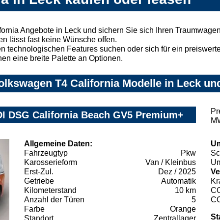
ornia Angebote in Leck und sichern Sie sich Ihren Traumwagen
n lässt fast keine Wünsche offen.
 technologischen Features suchen oder sich für ein preiswertes
nen eine breite Palette an Optionen.
lkswagen T4 California Modelle in Leck und
Pr
TDI DSG California Beach GV5 Premium+
MW
Allgemeine Daten:
Um
Fahrzeugtyp
Pkw
Sc
Karosserieform
Van / Kleinbus
Um
Erst-Zul.
Dez / 2025
Ve
Getriebe
Automatik
Kr
Kilometerstand
10 km
C
Anzahl der Türen
5
C
Farbe
Orange
St
Standort
Zentrallager