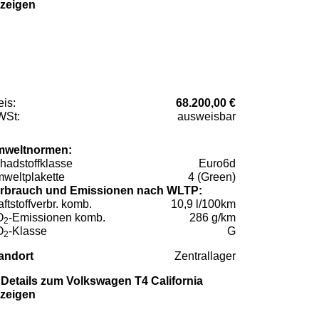
zeigen
eis:
68.200,00 €
St:
ausweisbar
weltnormen:
hadstoffklasse
Euro6d
weltplakette
4 (Green)
rbrauch und Emissionen nach WLTP:
aftstoffverbr. komb.
10,9 l/100km
O
-Emissionen komb.
286 g/km
2
O
-Klasse
G
2
andort
Zentrallager
Details zum Volkswagen T4 California
zeigen