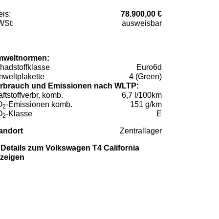
eis:
78.900,00 €
St:
ausweisbar
weltnormen:
hadstoffklasse
Euro6d
weltplakette
4 (Green)
rbrauch und Emissionen nach WLTP:
aftstoffverbr. komb.
6,7 l/100km
O
-Emissionen komb.
151 g/km
2
O
-Klasse
E
2
andort
Zentrallager
Details zum Volkswagen T4 California
zeigen