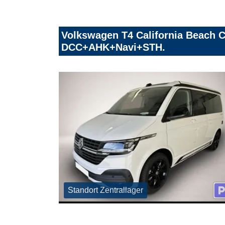
Volkswagen T4 California Beach 
DCC+AHK+Navi+STH.
Standort Zentrallager