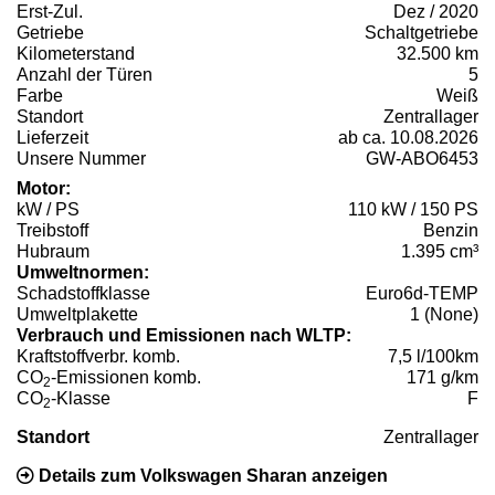
Erst-Zul.
Dez / 2020
Getriebe
Schaltgetriebe
Kilometerstand
32.500 km
Anzahl der Türen
5
Farbe
Weiß
Standort
Zentrallager
Lieferzeit
ab ca. 10.08.2026
Unsere Nummer
GW-ABO6453
Motor:
kW / PS
110 kW / 150 PS
Treibstoff
Benzin
Hubraum
1.395 cm³
Umweltnormen:
Schadstoffklasse
Euro6d-TEMP
Umweltplakette
1 (None)
Verbrauch und Emissionen nach WLTP:
Kraftstoffverbr. komb.
7,5 l/100km
CO
-Emissionen komb.
171 g/km
2
CO
-Klasse
F
2
Standort
Zentrallager
Details zum Volkswagen Sharan anzeigen