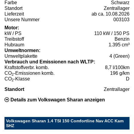
Farbe
Schwarz
Standort
Zentrallager
Lieferzeit
ab ca. 10.08.2026
Unsere Nummer
003103
Motor:
kW / PS
110 kW / 150 PS
Treibstoff
Benzin
Hubraum
1.395 cm³
Umweltnormen:
Umweltplakette
4 (Green)
Verbrauch und Emissionen nach WLTP:
Kraftstoffverbr. komb.
8,7 l/100km
CO
-Emissionen komb.
196 g/km
2
CO
-Klasse
D
2
Standort
Zentrallager
Details zum Volkswagen Sharan anzeigen
Volkswagen Sharan 1.4 TSI 150 Comfortline Nav ACC Kam
SHZ