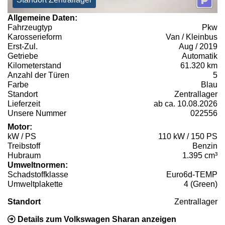
Allgemeine Daten:
Fahrzeugtyp
Pkw
Karosserieform
Van / Kleinbus
Erst-Zul.
Aug / 2019
Getriebe
Automatik
Kilometerstand
61.320 km
Anzahl der Türen
5
Farbe
Blau
Standort
Zentrallager
Lieferzeit
ab ca. 10.08.2026
Unsere Nummer
022556
Motor:
kW / PS
110 kW / 150 PS
Treibstoff
Benzin
Hubraum
1.395 cm³
Umweltnormen:
Schadstoffklasse
Euro6d-TEMP
Umweltplakette
4 (Green)
Standort
Zentrallager
Details zum Volkswagen Sharan anzeigen