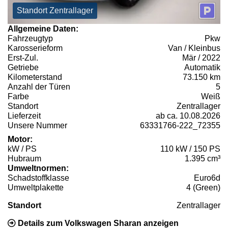
Standort Zentrallager
Allgemeine Daten:
Fahrzeugtyp
Pkw
Karosserieform
Van / Kleinbus
Erst-Zul.
Mär / 2022
Getriebe
Automatik
Kilometerstand
73.150 km
Anzahl der Türen
5
Farbe
Weiß
Standort
Zentrallager
Lieferzeit
ab ca. 10.08.2026
Unsere Nummer
63331766-222_72355
Motor:
kW / PS
110 kW / 150 PS
Hubraum
1.395 cm³
Umweltnormen:
Schadstoffklasse
Euro6d
Umweltplakette
4 (Green)
Standort
Zentrallager
Details zum Volkswagen Sharan anzeigen