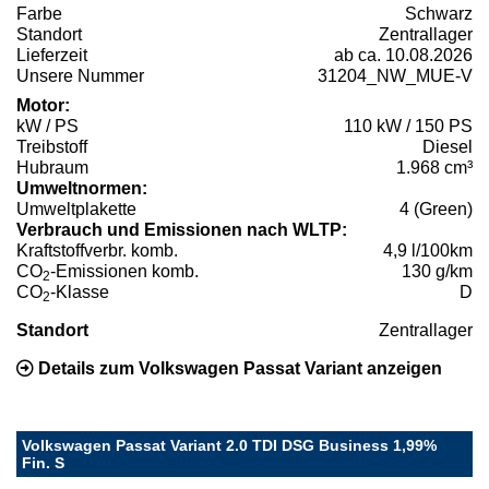
Farbe
Schwarz
Standort
Zentrallager
Lieferzeit
ab ca. 10.08.2026
Unsere Nummer
31204_NW_MUE-V
Motor:
kW / PS
110 kW / 150 PS
Treibstoff
Diesel
Hubraum
1.968 cm³
Umweltnormen:
Umweltplakette
4 (Green)
Verbrauch und Emissionen nach WLTP:
Kraftstoffverbr. komb.
4,9 l/100km
CO
-Emissionen komb.
130 g/km
2
CO
-Klasse
D
2
Standort
Zentrallager
Details zum Volkswagen Passat Variant anzeigen
Volkswagen Passat Variant 2.0 TDI DSG Business 1,99%
Fin. S