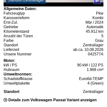
Standort Zentrallager
Allgemeine Daten:
Fahrzeugtyp
Pkw
Karosserieform
Kombi
Erst-Zul.
Mär / 2024
Getriebe
Automatik
Kilometerstand
45.912 km
Anzahl der Türen
5
Farbe
Grau
Standort
Zentrallager
Lieferzeit
ab ca. 10.08.2026
Unsere Nummer
042577A
Motor:
kW / PS
90 kW / 122 PS
Hubraum
1.968 cm³
Umweltnormen:
Schadstoffklasse
Euro6d-TEMP
Umweltplakette
4 (Green)
Standort
Zentrallager
Details zum Volkswagen Passat Variant anzeigen