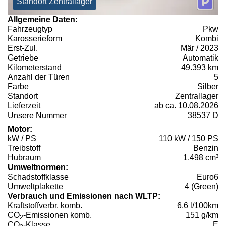
Standort Zentrallager
Allgemeine Daten:
Fahrzeugtyp
Pkw
Karosserieform
Kombi
Erst-Zul.
Mär / 2023
Getriebe
Automatik
Kilometerstand
49.393 km
Anzahl der Türen
5
Farbe
Silber
Standort
Zentrallager
Lieferzeit
ab ca. 10.08.2026
Unsere Nummer
38537 D
Motor:
kW / PS
110 kW / 150 PS
Treibstoff
Benzin
Hubraum
1.498 cm³
Umweltnormen:
Schadstoffklasse
Euro6
Umweltplakette
4 (Green)
Verbrauch und Emissionen nach WLTP:
Kraftstoffverbr. komb.
6,6 l/100km
CO
-Emissionen komb.
151 g/km
2
CO
-Klasse
E