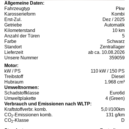
Allgemeine Daten:
Fahrzeugtyp
Pkw
Karosserieform
Kombi
Erst-Zul.
Dez / 2025
Getriebe
Automatik
Kilometerstand
10 km
Anzahl der Türen
5
Farbe
Schwarz
Standort
Zentrallager
Lieferzeit
ab ca. 10.08.2026
Unsere Nummer
359059
Motor:
kW / PS
110 kW / 150 PS
Treibstoff
Diesel
Hubraum
1.968 cm³
Umweltnormen:
Schadstoffklasse
Euro6d
Umweltplakette
4 (Green)
Verbrauch und Emissionen nach WLTP:
Kraftstoffverbr. komb.
5,0 l/100km
CO
-Emissionen komb.
131 g/km
2
CO
-Klasse
D
2