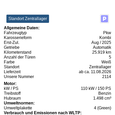
Standort Zentrallager
Allgemeine Daten:
Fahrzeugtyp
Pkw
Karosserieform
Kombi
Erst-Zul.
Aug / 2025
Getriebe
Automatik
Kilometerstand
25.919 km
Anzahl der Türen
5
Farbe
Weiß
Standort
Zentrallager
Lieferzeit
ab ca. 11.08.2026
Unsere Nummer
2114
Motor:
kW / PS
110 kW / 150 PS
Treibstoff
Benzin
Hubraum
1.498 cm³
Umweltnormen:
Umweltplakette
4 (Green)
Verbrauch und Emissionen nach WLTP: