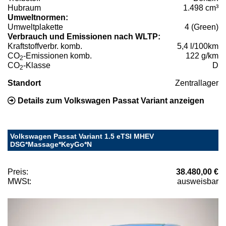
Hubraum
1.498 cm³
Umweltnormen:
Umweltplakette
4 (Green)
Verbrauch und Emissionen nach WLTP:
Kraftstoffverbr. komb.
5,4 l/100km
CO
-Emissionen komb.
122 g/km
2
CO
-Klasse
D
2
Standort
Zentrallager
Details zum Volkswagen Passat Variant anzeigen
Volkswagen Passat Variant 1.5 eTSI MHEV
DSG*Massage*KeyGo*N
Preis:
38.480,00 €
MWSt:
ausweisbar