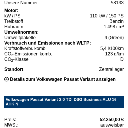
Unsere Nummer
58133
Motor:
kW / PS
110 kW / 150 PS
Treibstoff
Benzin
Hubraum
1.498 cm³
Umweltnormen:
Umweltplakette
4 (Green)
Verbrauch und Emissionen nach WLTP:
Kraftstoffverbr. komb.
5,4 l/100km
CO
-Emissionen komb.
123 g/km
2
CO
-Klasse
D
2
Standort
Zentrallager
Details zum Volkswagen Passat Variant anzeigen
Volkswagen Passat Variant 2.0 TDI DSG Business ALU 16
AHK N
Preis:
52.250,00 €
MWSt:
ausweisbar