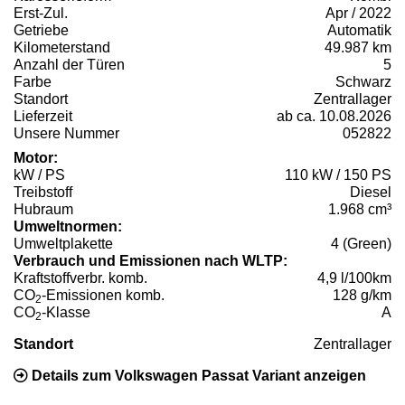
Erst-Zul.
Apr / 2022
Getriebe
Automatik
Kilometerstand
49.987 km
Anzahl der Türen
5
Farbe
Schwarz
Standort
Zentrallager
Lieferzeit
ab ca. 10.08.2026
Unsere Nummer
052822
Motor:
kW / PS
110 kW / 150 PS
Treibstoff
Diesel
Hubraum
1.968 cm³
Umweltnormen:
Umweltplakette
4 (Green)
Verbrauch und Emissionen nach WLTP:
Kraftstoffverbr. komb.
4,9 l/100km
CO
-Emissionen komb.
128 g/km
2
CO
-Klasse
A
2
Standort
Zentrallager
Details zum Volkswagen Passat Variant anzeigen