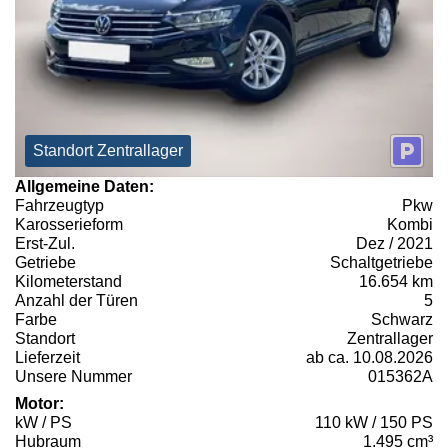
Standort Zentrallager
Allgemeine Daten:
Fahrzeugtyp
Pkw
Karosserieform
Kombi
Erst-Zul.
Dez / 2021
Getriebe
Schaltgetriebe
Kilometerstand
16.654 km
Anzahl der Türen
5
Farbe
Schwarz
Standort
Zentrallager
Lieferzeit
ab ca. 10.08.2026
Unsere Nummer
015362A
Motor:
kW / PS
110 kW / 150 PS
Hubraum
1.495 cm³