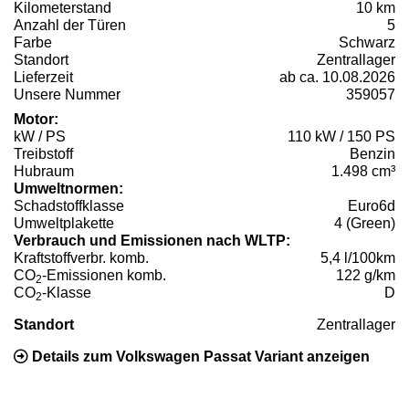
Kilometerstand
10 km
Anzahl der Türen
5
Farbe
Schwarz
Standort
Zentrallager
Lieferzeit
ab ca. 10.08.2026
Unsere Nummer
359057
Motor:
kW / PS
110 kW / 150 PS
Treibstoff
Benzin
Hubraum
1.498 cm³
Umweltnormen:
Schadstoffklasse
Euro6d
Umweltplakette
4 (Green)
Verbrauch und Emissionen nach WLTP:
Kraftstoffverbr. komb.
5,4 l/100km
CO
-Emissionen komb.
122 g/km
2
CO
-Klasse
D
2
Standort
Zentrallager
Details zum Volkswagen Passat Variant anzeigen