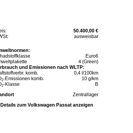
eis:
50.400,00 €
St:
ausweisbar
weltnormen:
hadstoffklasse
Euro6
weltplakette
4 (Green)
rbrauch und Emissionen nach WLTP:
aftstoffverbr. komb.
0,4 l/100km
O
-Emissionen komb.
10 g/km
2
O
-Klasse
B
2
andort
Zentrallager
Details zum Volkswagen Passat anzeigen