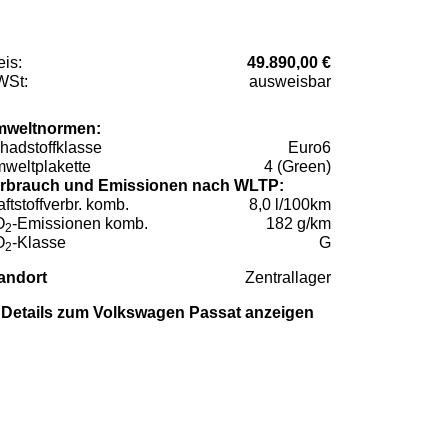
eis:
49.890,00 €
St:
ausweisbar
weltnormen:
hadstoffklasse
Euro6
weltplakette
4 (Green)
rbrauch und Emissionen nach WLTP:
aftstoffverbr. komb.
8,0 l/100km
O
-Emissionen komb.
182 g/km
2
O
-Klasse
G
2
andort
Zentrallager
Details zum Volkswagen Passat anzeigen