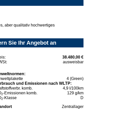
, aber qualitativ hochwertiges
rn Sie Ihr Angebot an
eis:
38.480,00 €
St:
ausweisbar
weltnormen:
weltplakette
4 (Green)
rbrauch und Emissionen nach WLTP:
aftstoffverbr. komb.
4,9 l/100km
O
-Emissionen komb.
129 g/km
2
O
-Klasse
D
2
andort
Zentrallager