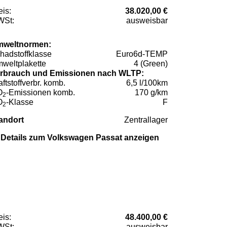
eis:
38.020,00 €
St:
ausweisbar
weltnormen:
hadstoffklasse
Euro6d-TEMP
weltplakette
4 (Green)
rbrauch und Emissionen nach WLTP:
aftstoffverbr. komb.
6,5 l/100km
O
-Emissionen komb.
170 g/km
2
O
-Klasse
F
2
andort
Zentrallager
Details zum Volkswagen Passat anzeigen
eis:
48.400,00 €
St:
ausweisbar