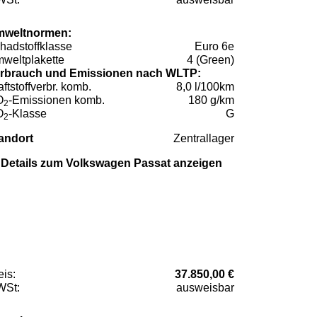
weltnormen:
hadstoffklasse
Euro 6e
weltplakette
4 (Green)
rbrauch und Emissionen nach WLTP:
aftstoffverbr. komb.
8,0 l/100km
O
-Emissionen komb.
180 g/km
2
O
-Klasse
G
2
andort
Zentrallager
Details zum Volkswagen Passat anzeigen
eis:
37.850,00 €
St:
ausweisbar