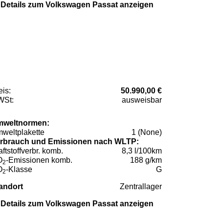
Details zum Volkswagen Passat anzeigen
eis:
50.990,00 €
St:
ausweisbar
weltnormen:
weltplakette
1 (None)
rbrauch und Emissionen nach WLTP:
aftstoffverbr. komb.
8,3 l/100km
O
-Emissionen komb.
188 g/km
2
O
-Klasse
G
2
andort
Zentrallager
Details zum Volkswagen Passat anzeigen