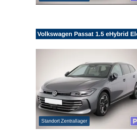
Volkswagen Passat 1.5 eHybrid E
Standort Zentrallager