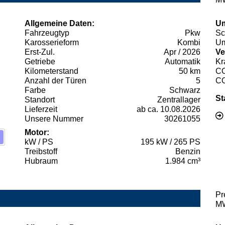
Allgemeine Daten:
Um
Fahrzeugtyp
Pkw
Sc
Karosserieform
Kombi
Um
Erst-Zul.
Apr / 2026
Ve
Getriebe
Automatik
Kr
Kilometerstand
50 km
C
Anzahl der Türen
5
C
Farbe
Schwarz
St
Standort
Zentrallager
Lieferzeit
ab ca. 10.08.2026
Unsere Nummer
30261055
Motor:
kW / PS
195 kW / 265 PS
Treibstoff
Benzin
Hubraum
1.984 cm³
Pr
MW