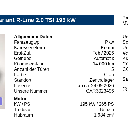
Pr
riant R-Line 2.0 TSI 195 kW
MW
Allgemeine Daten:
Um
Fahrzeugtyp
Pkw
Sc
Karosserieform
Kombi
Um
Erst-Zul.
Feb / 2026
Ve
Getriebe
Automatik
Kr
Kilometerstand
14.000 km
C
Anzahl der Türen
5
C
Farbe
Grau
St
Standort
Zentrallager
Lieferzeit
ab ca. 24.09.2026
Unsere Nummer
CAR3023496
Motor:
kW / PS
195 kW / 265 PS
Treibstoff
Benzin
Hubraum
1.984 cm³