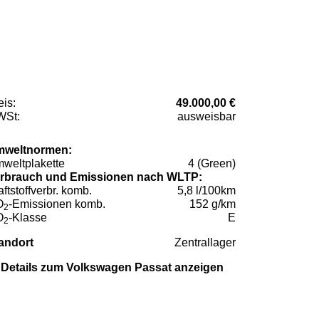
eis:
49.000,00 €
St:
ausweisbar
weltnormen:
weltplakette
4 (Green)
rbrauch und Emissionen nach WLTP:
aftstoffverbr. komb.
5,8 l/100km
O
-Emissionen komb.
152 g/km
2
O
-Klasse
E
2
andort
Zentrallager
Details zum Volkswagen Passat anzeigen