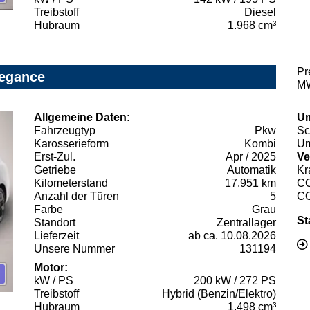
Treibstoff
Diesel
Hubraum
1.968 cm³
Pr
legance
MW
Allgemeine Daten:
Um
Fahrzeugtyp
Pkw
Sc
Karosserieform
Kombi
Um
Erst-Zul.
Apr / 2025
Ve
Getriebe
Automatik
Kr
Kilometerstand
17.951 km
C
Anzahl der Türen
5
C
Farbe
Grau
St
Standort
Zentrallager
Lieferzeit
ab ca. 10.08.2026
Unsere Nummer
131194
Motor:
kW / PS
200 kW / 272 PS
Treibstoff
Hybrid (Benzin/Elektro)
Hubraum
1.498 cm³