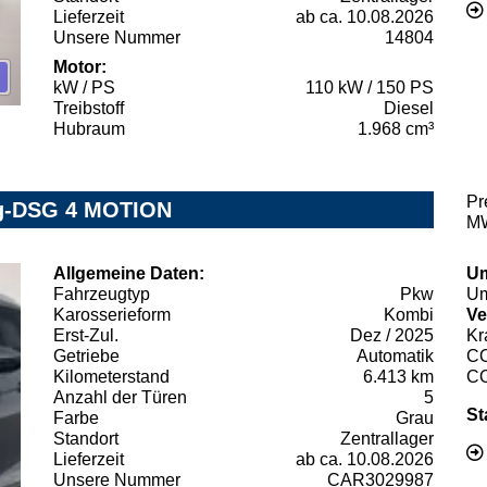
Lieferzeit
ab ca. 10.08.2026
Unsere Nummer
14804
Motor:
kW / PS
110 kW / 150 PS
Treibstoff
Diesel
Hubraum
1.968 cm³
Pr
ng-DSG 4 MOTION
MW
Allgemeine Daten:
Um
Fahrzeugtyp
Pkw
Um
Karosserieform
Kombi
Ve
Erst-Zul.
Dez / 2025
Kr
Getriebe
Automatik
C
Kilometerstand
6.413 km
C
Anzahl der Türen
5
St
Farbe
Grau
Standort
Zentrallager
Lieferzeit
ab ca. 10.08.2026
Unsere Nummer
CAR3029987