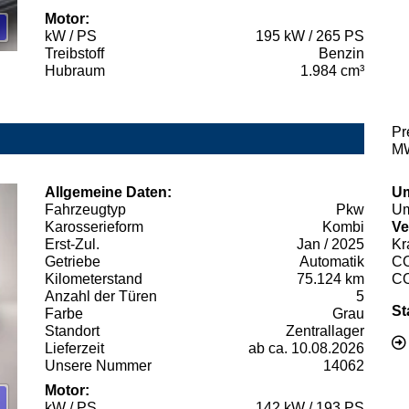
Motor:
kW / PS
195 kW / 265 PS
Treibstoff
Benzin
Hubraum
1.984 cm³
Pr
MW
Allgemeine Daten:
Um
Fahrzeugtyp
Pkw
Um
Karosserieform
Kombi
Ve
Erst-Zul.
Jan / 2025
Kr
Getriebe
Automatik
C
Kilometerstand
75.124 km
C
Anzahl der Türen
5
St
Farbe
Grau
Standort
Zentrallager
Lieferzeit
ab ca. 10.08.2026
Unsere Nummer
14062
Motor:
kW / PS
142 kW / 193 PS