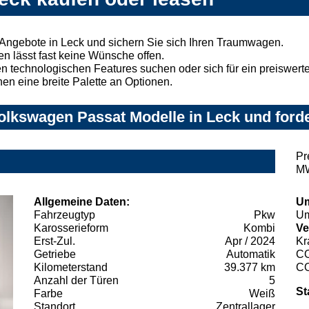
Angebote in Leck und sichern Sie sich Ihren Traumwagen.
n lässt fast keine Wünsche offen.
 technologischen Features suchen oder sich für ein preiswertes
nen eine breite Palette an Optionen.
lkswagen Passat Modelle in Leck und forde
Pr
MW
Allgemeine Daten:
Um
Fahrzeugtyp
Pkw
Um
Karosserieform
Kombi
Ve
Erst-Zul.
Apr / 2024
Kr
Getriebe
Automatik
C
Kilometerstand
39.377 km
C
Anzahl der Türen
5
St
Farbe
Weiß
Standort
Zentrallager