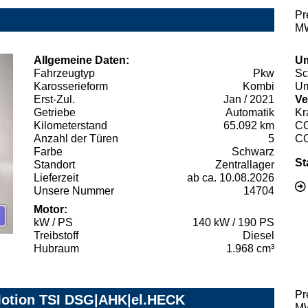
Pr
MW
Allgemeine Daten:
Um
Fahrzeugtyp
Pkw
Sc
Karosserieform
Kombi
Um
Erst-Zul.
Jan / 2021
Ve
Getriebe
Automatik
Kr
Kilometerstand
65.092 km
C
Anzahl der Türen
5
C
Farbe
Schwarz
St
Standort
Zentrallager
Lieferzeit
ab ca. 10.08.2026
Unsere Nummer
14704
Motor:
kW / PS
140 kW / 190 PS
Treibstoff
Diesel
Hubraum
1.968 cm³
Pr
Motion TSI DSG|AHK|el.HECK
MW