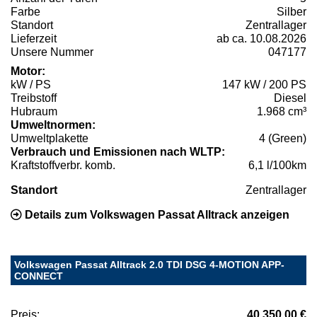
Farbe
Silber
Standort
Zentrallager
Lieferzeit
ab ca. 10.08.2026
Unsere Nummer
047177
Motor:
kW / PS
147 kW / 200 PS
Treibstoff
Diesel
Hubraum
1.968 cm³
Umweltnormen:
Umweltplakette
4 (Green)
Verbrauch und Emissionen nach WLTP:
Kraftstoffverbr. komb.
6,1 l/100km
Standort
Zentrallager
Details zum Volkswagen Passat Alltrack anzeigen
Volkswagen Passat Alltrack 2.0 TDI DSG 4-MOTION APP-
CONNECT
Preis:
40.350,00 €