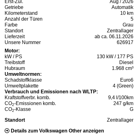
Erst-Zul.
Aug / 2026
Getriebe
Automatik
Kilometerstand
10 km
Anzahl der Türen
5
Farbe
Grau
Standort
Zentrallager
Lieferzeit
ab ca. 06.11.2026
Unsere Nummer
626917
Motor:
kW / PS
130 kW / 177 PS
Treibstoff
Diesel
Hubraum
1.968 cm³
Umweltnormen:
Schadstoffklasse
Euro6
Umweltplakette
4 (Green)
Verbrauch und Emissionen nach WLTP:
Kraftstoffverbr. komb.
9,4 l/100km
CO
-Emissionen komb.
247 g/km
2
CO
-Klasse
G
2
Standort
Zentrallager
Details zum Volkswagen Other anzeigen