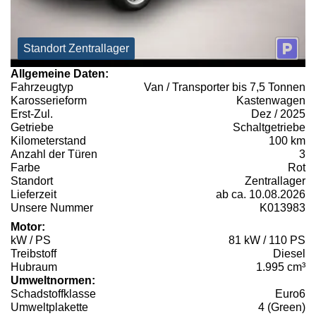
Standort Zentrallager
Allgemeine Daten:
Fahrzeugtyp
Van / Transporter bis 7,5 Tonnen
Karosserieform
Kastenwagen
Erst-Zul.
Dez / 2025
Getriebe
Schaltgetriebe
Kilometerstand
100 km
Anzahl der Türen
3
Farbe
Rot
Standort
Zentrallager
Lieferzeit
ab ca. 10.08.2026
Unsere Nummer
K013983
Motor:
kW / PS
81 kW / 110 PS
Treibstoff
Diesel
Hubraum
1.995 cm³
Umweltnormen:
Schadstoffklasse
Euro6
Umweltplakette
4 (Green)