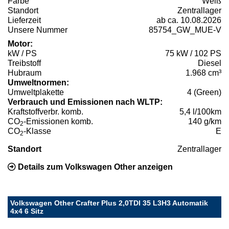
Farbe
Weiß
Standort
Zentrallager
Lieferzeit
ab ca. 10.08.2026
Unsere Nummer
85754_GW_MUE-V
Motor:
kW / PS
75 kW / 102 PS
Treibstoff
Diesel
Hubraum
1.968 cm³
Umweltnormen:
Umweltplakette
4 (Green)
Verbrauch und Emissionen nach WLTP:
Kraftstoffverbr. komb.
5,4 l/100km
CO
-Emissionen komb.
140 g/km
2
CO
-Klasse
E
2
Standort
Zentrallager
Details zum Volkswagen Other anzeigen
Volkswagen Other Crafter Plus 2,0TDI 35 L3H3 Automatik
4x4 6 Sitz