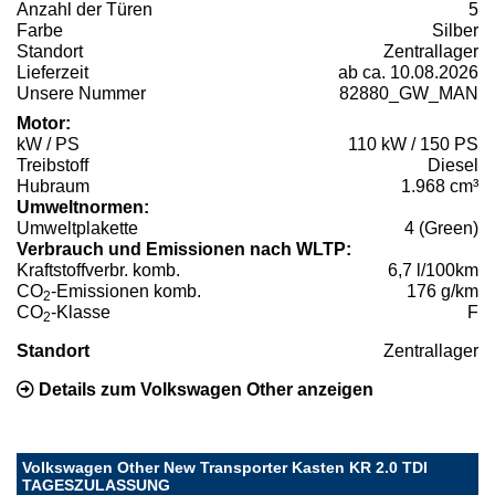
Anzahl der Türen
5
Farbe
Silber
Standort
Zentrallager
Lieferzeit
ab ca. 10.08.2026
Unsere Nummer
82880_GW_MAN
Motor:
kW / PS
110 kW / 150 PS
Treibstoff
Diesel
Hubraum
1.968 cm³
Umweltnormen:
Umweltplakette
4 (Green)
Verbrauch und Emissionen nach WLTP:
Kraftstoffverbr. komb.
6,7 l/100km
CO
-Emissionen komb.
176 g/km
2
CO
-Klasse
F
2
Standort
Zentrallager
Details zum Volkswagen Other anzeigen
Volkswagen Other New Transporter Kasten KR 2.0 TDI
TAGESZULASSUNG