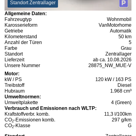
Standort Zentrallager
Allgemeine Daten:
Fahrzeugtyp
Wohnmobil
Karosserieform
VanMotorhome
Getriebe
Automatik
Kilometerstand
50 km
Anzahl der Türen
5
Farbe
Grau
Standort
Zentrallager
Lieferzeit
ab ca. 10.08.2026
Unsere Nummer
28875_NW_MUE-V
Motor:
kW / PS
120 kW / 163 PS
Treibstoff
Diesel
Hubraum
1.968 cm³
Umweltnormen:
Umweltplakette
4 (Green)
Verbrauch und Emissionen nach WLTP:
Kraftstoffverbr. komb.
11,3 l/100km
CO
-Emissionen komb.
297 g/km
2
CO
-Klasse
G
2