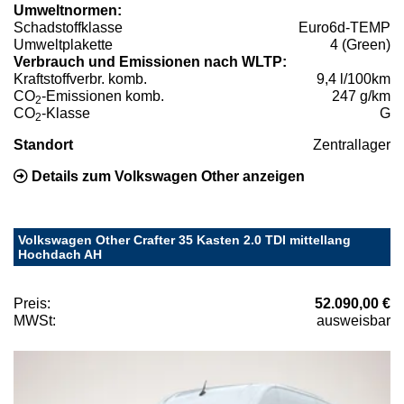
Umweltnormen:
Schadstoffklasse
Euro6d-TEMP
Umweltplakette
4 (Green)
Verbrauch und Emissionen nach WLTP:
Kraftstoffverbr. komb.
9,4 l/100km
CO
-Emissionen komb.
247 g/km
2
CO
-Klasse
G
2
Standort
Zentrallager
Details zum Volkswagen Other anzeigen
Volkswagen Other Crafter 35 Kasten 2.0 TDI mittellang
Hochdach AH
Preis:
52.090,00 €
MWSt:
ausweisbar