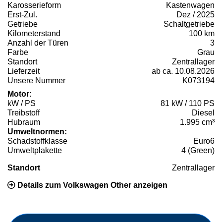
Karosserieform
Kastenwagen
Erst-Zul.
Dez / 2025
Getriebe
Schaltgetriebe
Kilometerstand
100 km
Anzahl der Türen
3
Farbe
Grau
Standort
Zentrallager
Lieferzeit
ab ca. 10.08.2026
Unsere Nummer
K073194
Motor:
kW / PS
81 kW / 110 PS
Treibstoff
Diesel
Hubraum
1.995 cm³
Umweltnormen:
Schadstoffklasse
Euro6
Umweltplakette
4 (Green)
Standort
Zentrallager
Details zum Volkswagen Other anzeigen