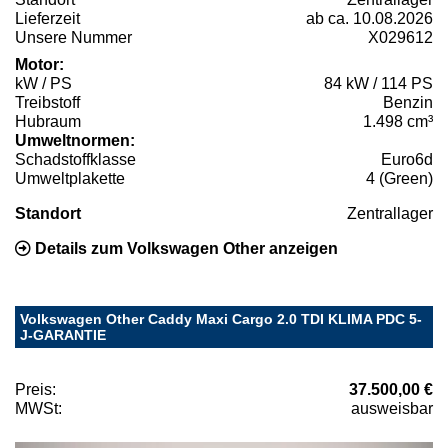
Lieferzeit
ab ca. 10.08.2026
Unsere Nummer
X029612
Motor:
kW / PS
84 kW / 114 PS
Treibstoff
Benzin
Hubraum
1.498 cm³
Umweltnormen:
Schadstoffklasse
Euro6d
Umweltplakette
4 (Green)
Standort
Zentrallager
Details zum Volkswagen Other anzeigen
Volkswagen Other Caddy Maxi Cargo 2.0 TDI KLIMA PDC 5-
J-GARANTIE
Preis:
37.500,00 €
MWSt:
ausweisbar