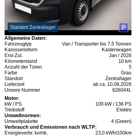
Standort Zentrallager
Allgemeine Daten:
Fahrzeugtyp
Van / Transporter bis 7,5 Tonnen
Karosserieform
Kastenwagen
Erst-Zul.
Jan / 2026
Kilometerstand
10 km
Anzahl der Türen
5
Farbe
Grau
Standort
Zentrallager
Lieferzeit
ab ca. 10.08.2026
Unsere Nummer
626044L
Motor:
kW / PS
100 kW / 136 PS
Treibstoff
Elektro
Umweltnormen:
Umweltplakette
4 (Green)
Verbrauch und Emissionen nach WLTP:
Energieverbr. komb.
23,0 kWh/100km