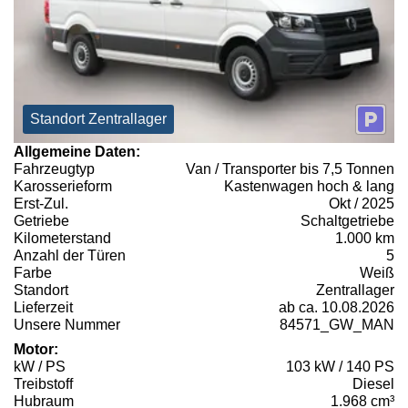
Standort Zentrallager
Allgemeine Daten:
Fahrzeugtyp
Van / Transporter bis 7,5 Tonnen
Karosserieform
Kastenwagen hoch & lang
Erst-Zul.
Okt / 2025
Getriebe
Schaltgetriebe
Kilometerstand
1.000 km
Anzahl der Türen
5
Farbe
Weiß
Standort
Zentrallager
Lieferzeit
ab ca. 10.08.2026
Unsere Nummer
84571_GW_MAN
Motor:
kW / PS
103 kW / 140 PS
Treibstoff
Diesel
Hubraum
1.968 cm³