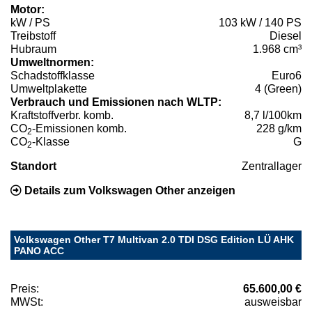
Motor:
kW / PS
103 kW / 140 PS
Treibstoff
Diesel
Hubraum
1.968 cm³
Umweltnormen:
Schadstoffklasse
Euro6
Umweltplakette
4 (Green)
Verbrauch und Emissionen nach WLTP:
Kraftstoffverbr. komb.
8,7 l/100km
CO
-Emissionen komb.
228 g/km
2
CO
-Klasse
G
2
Standort
Zentrallager
Details zum Volkswagen Other anzeigen
Volkswagen Other T7 Multivan 2.0 TDI DSG Edition LÜ AHK
PANO ACC
Preis:
65.600,00 €
MWSt:
ausweisbar