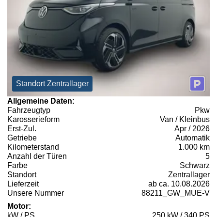
Standort Zentrallager
Allgemeine Daten:
Fahrzeugtyp
Pkw
Karosserieform
Van / Kleinbus
Erst-Zul.
Apr / 2026
Getriebe
Automatik
Kilometerstand
1.000 km
Anzahl der Türen
5
Farbe
Schwarz
Standort
Zentrallager
Lieferzeit
ab ca. 10.08.2026
Unsere Nummer
88211_GW_MUE-V
Motor:
kW / PS
250 kW / 340 PS