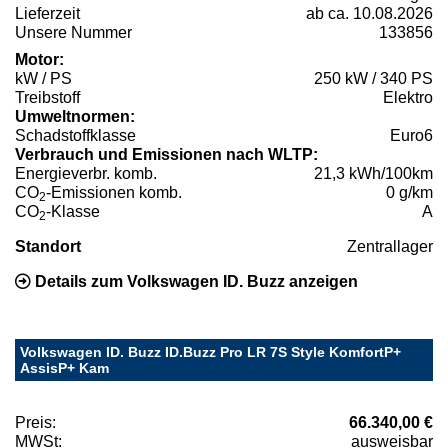
Lieferzeit
ab ca. 10.08.2026
Unsere Nummer
133856
Motor:
kW / PS
250 kW / 340 PS
Treibstoff
Elektro
Umweltnormen:
Schadstoffklasse
Euro6
Verbrauch und Emissionen nach WLTP:
Energieverbr. komb.
21,3 kWh/100km
CO
-Emissionen komb.
0 g/km
2
CO
-Klasse
A
2
Standort
Zentrallager
Details zum Volkswagen ID. Buzz anzeigen
Volkswagen ID. Buzz ID.Buzz Pro LR 7S Style KomfortP+
AssisP+ Kam
Preis:
66.340,00 €
MWSt:
ausweisbar