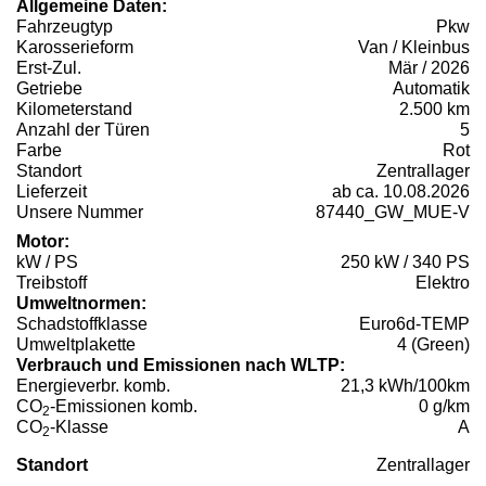
Allgemeine Daten:
Fahrzeugtyp
Pkw
Karosserieform
Van / Kleinbus
Erst-Zul.
Mär / 2026
Getriebe
Automatik
Kilometerstand
2.500 km
Anzahl der Türen
5
Farbe
Rot
Standort
Zentrallager
Lieferzeit
ab ca. 10.08.2026
Unsere Nummer
87440_GW_MUE-V
Motor:
kW / PS
250 kW / 340 PS
Treibstoff
Elektro
Umweltnormen:
Schadstoffklasse
Euro6d-TEMP
Umweltplakette
4 (Green)
Verbrauch und Emissionen nach WLTP:
Energieverbr. komb.
21,3 kWh/100km
CO
-Emissionen komb.
0 g/km
2
CO
-Klasse
A
2
Standort
Zentrallager