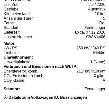
Erst-Zul.
Jul / 2026
Getriebe
Automatik
Kilometerstand
10 km
Anzahl der Türen
5
Farbe
Rot
Standort
Zentrallager
Lieferzeit
ab ca. 07.12.2026
Unsere Nummer
GW-V4406
Motor:
kW / PS
250 kW / 340 PS
Treibstoff
Elektro
Umweltnormen:
Umweltplakette
1 (None)
Verbrauch und Emissionen nach WLTP:
Energieverbr. komb.
21,7 kWh/100km
CO
-Emissionen komb.
0 g/km
2
CO
-Klasse
A
2
Standort
Zentrallager
Details zum Volkswagen ID. Buzz anzeigen