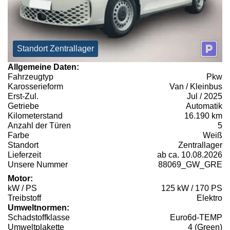
Standort Zentrallager
Allgemeine Daten:
Fahrzeugtyp
Pkw
Karosserieform
Van / Kleinbus
Erst-Zul.
Jul / 2025
Getriebe
Automatik
Kilometerstand
16.190 km
Anzahl der Türen
5
Farbe
Weiß
Standort
Zentrallager
Lieferzeit
ab ca. 10.08.2026
Unsere Nummer
88069_GW_GRE
Motor:
kW / PS
125 kW / 170 PS
Treibstoff
Elektro
Umweltnormen:
Schadstoffklasse
Euro6d-TEMP
Umweltplakette
4 (Green)