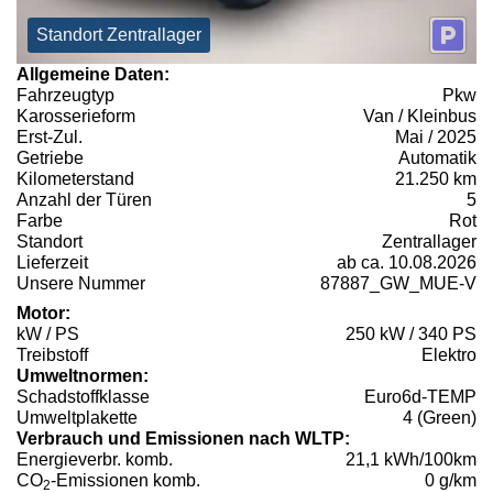
Standort Zentrallager
Allgemeine Daten:
Fahrzeugtyp
Pkw
Karosserieform
Van / Kleinbus
Erst-Zul.
Mai / 2025
Getriebe
Automatik
Kilometerstand
21.250 km
Anzahl der Türen
5
Farbe
Rot
Standort
Zentrallager
Lieferzeit
ab ca. 10.08.2026
Unsere Nummer
87887_GW_MUE-V
Motor:
kW / PS
250 kW / 340 PS
Treibstoff
Elektro
Umweltnormen:
Schadstoffklasse
Euro6d-TEMP
Umweltplakette
4 (Green)
Verbrauch und Emissionen nach WLTP:
Energieverbr. komb.
21,1 kWh/100km
CO
-Emissionen komb.
0 g/km
2