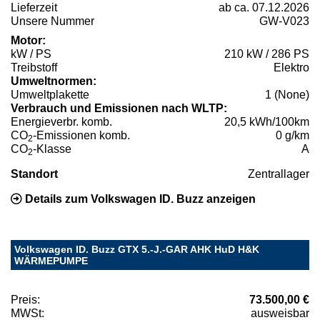
Lieferzeit
ab ca. 07.12.2026
Unsere Nummer
GW-V023
Motor:
kW / PS
210 kW / 286 PS
Treibstoff
Elektro
Umweltnormen:
Umweltplakette
1 (None)
Verbrauch und Emissionen nach WLTP:
Energieverbr. komb.
20,5 kWh/100km
CO
-Emissionen komb.
0 g/km
2
CO
-Klasse
A
2
Standort
Zentrallager
Details zum Volkswagen ID. Buzz anzeigen
Volkswagen ID. Buzz GTX 5.-J.-GAR AHK HuD H&K
WÄRMEPUMPE
Preis:
73.500,00 €
MWSt:
ausweisbar