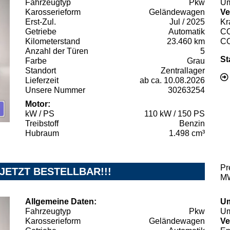
Fahrzeugtyp
Pkw
Um
Karosserieform
Geländewagen
Ve
Erst-Zul.
Jul / 2025
Kr
Getriebe
Automatik
C
Kilometerstand
23.460 km
C
Anzahl der Türen
5
St
Farbe
Grau
Standort
Zentrallager
Lieferzeit
ab ca. 10.08.2026
Unsere Nummer
30263254
Motor:
kW / PS
110 kW / 150 PS
Treibstoff
Benzin
Hubraum
1.498 cm³
Pr
 JETZT BESTELLBAR!!!
MW
Allgemeine Daten:
Um
Fahrzeugtyp
Pkw
Um
Karosserieform
Geländewagen
Ve