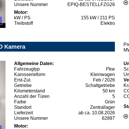
Unsere Nummer
EPIQ-BESTELLFZG26
Motor:
kW / PS
155 kW / 211 PS
Treibstoff
Elektro
Pr
ED Kamera
MW
Allgemeine Daten:
Um
Fahrzeugtyp
Pkw
Sc
Karosserieform
Kleinwagen
Um
Erst-Zul.
Feb / 2026
Ve
Getriebe
Schaltgetriebe
Kr
Kilometerstand
50 km
C
Anzahl der Türen
5
C
Farbe
Grün
St
Standort
Zentrallager
Lieferzeit
ab ca. 10.08.2026
Unsere Nummer
62897
Motor: