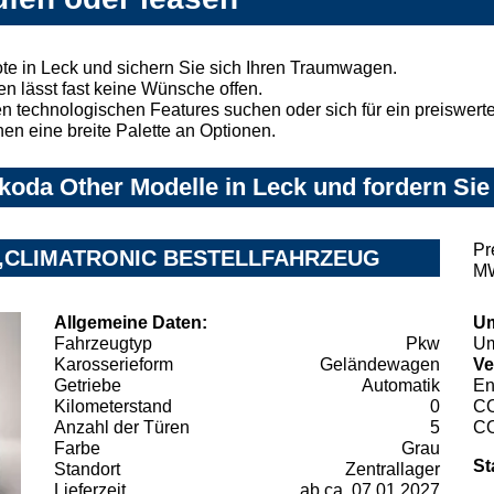
e in Leck und sichern Sie sich Ihren Traumwagen.
n lässt fast keine Wünsche offen.
 technologischen Features suchen oder sich für ein preiswertes
nen eine breite Palette an Optionen.
oda Other Modelle in Leck und fordern Sie
Pr
NK,CLIMATRONIC BESTELLFAHRZEUG
MW
Allgemeine Daten:
Um
Fahrzeugtyp
Pkw
Um
Karosserieform
Geländewagen
Ve
Getriebe
Automatik
En
Kilometerstand
0
C
Anzahl der Türen
5
C
Farbe
Grau
St
Standort
Zentrallager
Lieferzeit
ab ca. 07.01.2027