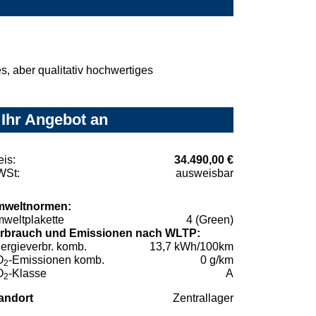
, aber qualitativ hochwertiges
 Ihr Angebot an
eis:
34.490,00 €
St:
ausweisbar
weltnormen:
weltplakette
4 (Green)
rbrauch und Emissionen nach WLTP:
ergieverbr. komb.
13,7 kWh/100km
O
-Emissionen komb.
0 g/km
2
O
-Klasse
A
2
andort
Zentrallager