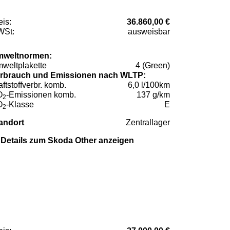
eis:
36.860,00 €
St:
ausweisbar
weltnormen:
weltplakette
4 (Green)
rbrauch und Emissionen nach WLTP:
aftstoffverbr. komb.
6,0 l/100km
O
-Emissionen komb.
137 g/km
2
O
-Klasse
E
2
andort
Zentrallager
Details zum Skoda Other anzeigen