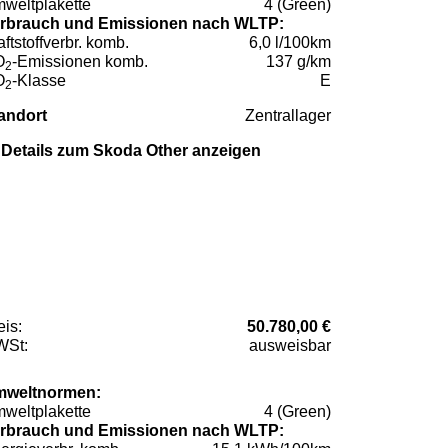
weltplakette
4 (Green)
rbrauch und Emissionen nach WLTP:
aftstoffverbr. komb.
6,0 l/100km
O
-Emissionen komb.
137 g/km
2
O
-Klasse
E
2
andort
Zentrallager
Details zum Skoda Other anzeigen
eis:
50.780,00 €
St:
ausweisbar
weltnormen:
weltplakette
4 (Green)
rbrauch und Emissionen nach WLTP: