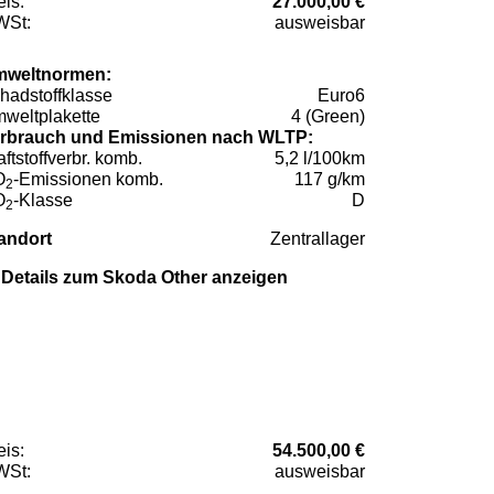
eis:
27.000,00 €
St:
ausweisbar
weltnormen:
hadstoffklasse
Euro6
weltplakette
4 (Green)
rbrauch und Emissionen nach WLTP:
aftstoffverbr. komb.
5,2 l/100km
O
-Emissionen komb.
117 g/km
2
O
-Klasse
D
2
andort
Zentrallager
Details zum Skoda Other anzeigen
eis:
54.500,00 €
St:
ausweisbar