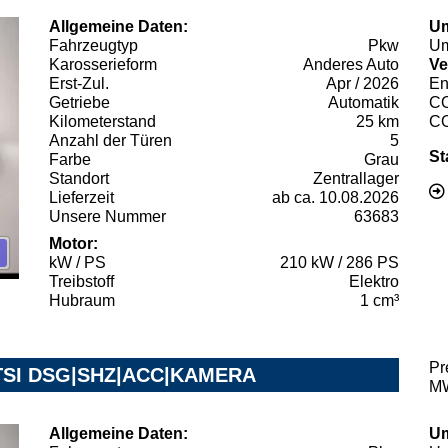
Allgemeine Daten:
Um
Fahrzeugtyp
Pkw
Um
Karosserieform
Anderes Auto
Ve
Erst-Zul.
Apr / 2026
En
Getriebe
Automatik
C
Kilometerstand
25 km
C
Anzahl der Türen
5
St
Farbe
Grau
Standort
Zentrallager
Lieferzeit
ab ca. 10.08.2026
Unsere Nummer
63683
Motor:
kW / PS
210 kW / 286 PS
Treibstoff
Elektro
Hubraum
1 cm³
Pr
5 TSI DSG|SHZ|ACC|KAMERA
MW
Allgemeine Daten:
Um