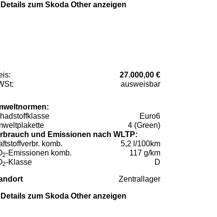
Details zum Skoda Other anzeigen
eis:
27.000,00 €
St:
ausweisbar
weltnormen:
hadstoffklasse
Euro6
weltplakette
4 (Green)
rbrauch und Emissionen nach WLTP:
aftstoffverbr. komb.
5,2 l/100km
O
-Emissionen komb.
117 g/km
2
O
-Klasse
D
2
andort
Zentrallager
Details zum Skoda Other anzeigen