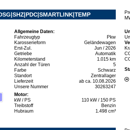
Pr
SI DSG|SHZ|PDC|SMARTLINK|TEMP
MW
Allgemeine Daten:
Um
Fahrzeugtyp
Pkw
Um
Karosserieform
Geländewagen
Ve
Erst-Zul.
Jun / 2026
Kr
Getriebe
Automatik
C
Kilometerstand
1.015 km
C
Anzahl der Türen
5
St
Farbe
Schwarz
Standort
Zentrallager
Lieferzeit
ab ca. 10.08.2026
Unsere Nummer
30263247
Motor:
kW / PS
110 kW / 150 PS
Treibstoff
Benzin
Hubraum
1.498 cm³