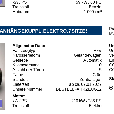
kW / PS
59 kW / 80 PS
Treibstoff
Benzin
Hubraum
1.000 cm³
Pr
0 ANHÄNGEKUPPL,ELEKTRO,7SITZE!
MW
Allgemeine Daten:
Um
Fahrzeugtyp
Pkw
Um
Karosserieform
Geländewagen
Ve
Getriebe
Automatik
En
Kilometerstand
0
C
Anzahl der Türen
5
C
Farbe
Grün
St
Standort
Zentrallager
Lieferzeit
ab ca. 07.01.2027
Unsere Nummer
BESTELLFAHRZEUG12
Motor:
kW / PS
210 kW / 286 PS
Treibstoff
Elektro