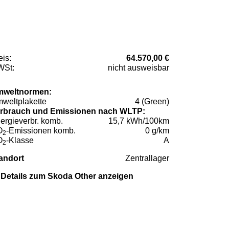
eis:
64.570,00 €
St:
nicht ausweisbar
weltnormen:
weltplakette
4 (Green)
rbrauch und Emissionen nach WLTP:
ergieverbr. komb.
15,7 kWh/100km
O
-Emissionen komb.
0 g/km
2
O
-Klasse
A
2
andort
Zentrallager
Details zum Skoda Other anzeigen