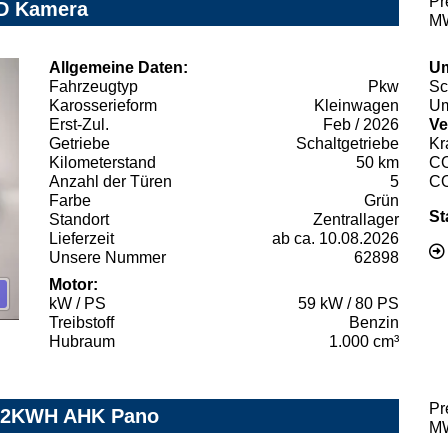
Pr
ED Kamera
MW
Allgemeine Daten:
Um
Fahrzeugtyp
Pkw
Sc
Karosserieform
Kleinwagen
Um
Erst-Zul.
Feb / 2026
Ve
Getriebe
Schaltgetriebe
Kr
Kilometerstand
50 km
C
Anzahl der Türen
5
C
Farbe
Grün
St
Standort
Zentrallager
Lieferzeit
ab ca. 10.08.2026
Unsere Nummer
62898
Motor:
kW / PS
59 kW / 80 PS
Treibstoff
Benzin
Hubraum
1.000 cm³
Pr
 82KWH AHK Pano
MW