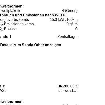
weltnormen:
weltplakette
4 (Green)
rbrauch und Emissionen nach WLTP:
ergieverbr. komb.
15,3 kWh/100km
O
-Emissionen komb.
0 g/km
2
O
-Klasse
A
2
andort
Zentrallager
Details zum Skoda Other anzeigen
eis:
36.280,00 €
St:
ausweisbar
weltnormen: