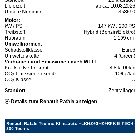
Lieferzeit
ab ca. 10.08.2026
Unsere Nummer
358690
Motor:
kW / PS
147 kW / 200 PS
Treibstoff
Hybrid (Benzin/Elektro)
Hubraum
1.199 cm³
Umweltnormen:
Schadstoffklasse
Euro6
Umweltplakette
4 (Green)
Verbrauch und Emissionen nach WLTP:
Kraftstoffverbr. komb.
4,8 l/100km
CO
-Emissionen komb.
109 g/km
2
CO
-Klasse
C
2
Standort
Zentrallager
Details zum Renault Rafale anzeigen
Renault Rafale Techno Klimaauto.+LKHZ+SHZ+RFK E-TECH
200 Techn.