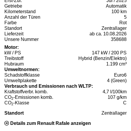
Erst-Zul.
Jul / 2025
Getriebe
Automatik
Kilometerstand
100 km
Anzahl der Türen
5
Farbe
Rot
Standort
Zentrallager
Lieferzeit
ab ca. 10.08.2026
Unsere Nummer
358688
Motor:
kW / PS
147 kW / 200 PS
Treibstoff
Hybrid (Benzin/Elektro)
Hubraum
1.199 cm³
Umweltnormen:
Schadstoffklasse
Euro6
Umweltplakette
4 (Green)
Verbrauch und Emissionen nach WLTP:
Kraftstoffverbr. komb.
4,7 l/100km
CO
-Emissionen komb.
107 g/km
2
CO
-Klasse
C
2
Standort
Zentrallager
Details zum Renault Rafale anzeigen