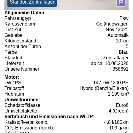
Standort Zentrallager
Allgemeine Daten:
Fahrzeugtyp
Pkw
Karosserieform
Geländewagen
Erst-Zul.
Nov / 2025
Getriebe
Automatik
Kilometerstand
10 km
Anzahl der Türen
5
Farbe
Blau
Standort
Zentrallager
Lieferzeit
ab ca. 10.08.2026
Unsere Nummer
358691
Motor:
kW / PS
147 kW / 200 PS
Treibstoff
Hybrid (Benzin/Elektro)
Hubraum
1.199 cm³
Umweltnormen:
Schadstoffklasse
Euro6
Umweltplakette
4 (Green)
Verbrauch und Emissionen nach WLTP:
Kraftstoffverbr. komb.
4,8 l/100km
CO
-Emissionen komb.
109 g/km
2