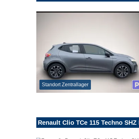
Standort Zentrallager
Renault Clio TCe 115 Techno SHZ