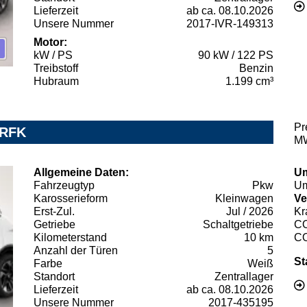
Lieferzeit
ab ca. 08.10.2026
Unsere Nummer
2017-IVR-149313
Motor:
kW / PS
90 kW / 122 PS
Treibstoff
Benzin
Hubraum
1.199 cm³
Pr
 RFK
MW
Allgemeine Daten:
Um
Fahrzeugtyp
Pkw
Um
Karosserieform
Kleinwagen
Ve
Erst-Zul.
Jul / 2026
Kr
Getriebe
Schaltgetriebe
C
Kilometerstand
10 km
C
Anzahl der Türen
5
St
Farbe
Weiß
Standort
Zentrallager
Lieferzeit
ab ca. 08.10.2026
Unsere Nummer
2017-435195