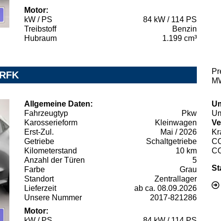
Motor:
kW / PS
84 kW / 114 PS
Treibstoff
Benzin
Hubraum
1.199 cm³
Pr
 RFK
MW
Allgemeine Daten:
Um
Fahrzeugtyp
Pkw
Um
Karosserieform
Kleinwagen
Ve
Erst-Zul.
Mai / 2026
Kr
Getriebe
Schaltgetriebe
C
Kilometerstand
10 km
C
Anzahl der Türen
5
St
Farbe
Grau
Standort
Zentrallager
Lieferzeit
ab ca. 08.09.2026
Unsere Nummer
2017-821286
Motor:
kW / PS
84 kW / 114 PS