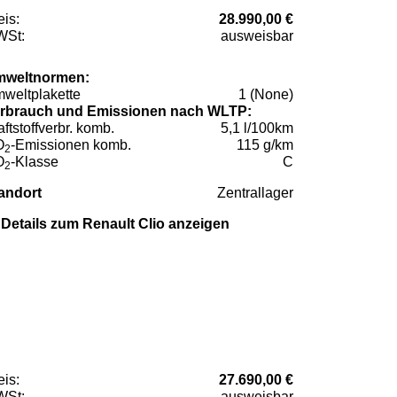
eis:
28.990,00 €
St:
ausweisbar
weltnormen:
weltplakette
1 (None)
rbrauch und Emissionen nach WLTP:
aftstoffverbr. komb.
5,1 l/100km
O
-Emissionen komb.
115 g/km
2
O
-Klasse
C
2
andort
Zentrallager
Details zum Renault Clio anzeigen
eis:
27.690,00 €
St:
ausweisbar