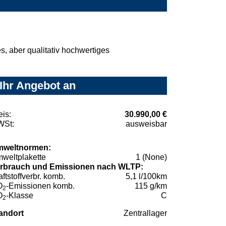
, aber qualitativ hochwertiges
 Ihr Angebot an
eis:
30.990,00 €
St:
ausweisbar
weltnormen:
weltplakette
1 (None)
rbrauch und Emissionen nach WLTP:
aftstoffverbr. komb.
5,1 l/100km
O
-Emissionen komb.
115 g/km
2
O
-Klasse
C
2
andort
Zentrallager