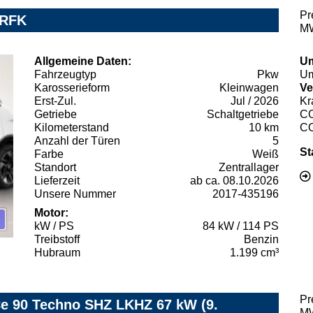
Pr
 RFK
MW
Allgemeine Daten:
Um
Fahrzeugtyp
Pkw
Um
Karosserieform
Kleinwagen
Ve
Erst-Zul.
Jul / 2026
Kr
Getriebe
Schaltgetriebe
C
Kilometerstand
10 km
C
Anzahl der Türen
5
St
Farbe
Weiß
Standort
Zentrallager
Lieferzeit
ab ca. 08.10.2026
Unsere Nummer
2017-435196
Motor:
kW / PS
84 kW / 114 PS
Treibstoff
Benzin
Hubraum
1.199 cm³
Pr
e 90 Techno SHZ LKHZ 67 kW (9.
MW