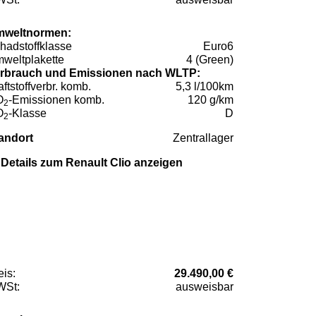
weltnormen:
hadstoffklasse
Euro6
weltplakette
4 (Green)
rbrauch und Emissionen nach WLTP:
aftstoffverbr. komb.
5,3 l/100km
O
-Emissionen komb.
120 g/km
2
O
-Klasse
D
2
andort
Zentrallager
Details zum Renault Clio anzeigen
eis:
29.490,00 €
St:
ausweisbar