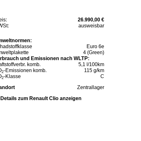
eis:
26.990,00 €
St:
ausweisbar
weltnormen:
hadstoffklasse
Euro 6e
weltplakette
4 (Green)
rbrauch und Emissionen nach WLTP:
aftstoffverbr. komb.
5,1 l/100km
O
-Emissionen komb.
115 g/km
2
O
-Klasse
C
2
andort
Zentrallager
Details zum Renault Clio anzeigen