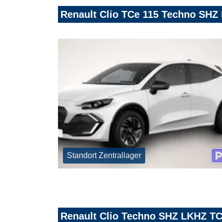
Renault Clio TCe 115 Techno SHZ
Standort Zentrallager
Renault Clio Techno SHZ LKHZ TC