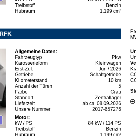
Treibstoff
Benzin
Hubraum
1.199 cm³
Pr
 RFK
MW
Allgemeine Daten:
Um
Fahrzeugtyp
Pkw
Um
Karosserieform
Kleinwagen
Ve
Erst-Zul.
Jun / 2026
Kr
Getriebe
Schaltgetriebe
C
Kilometerstand
10 km
C
Anzahl der Türen
5
St
Farbe
Grau
Standort
Zentrallager
Lieferzeit
ab ca. 08.09.2026
Unsere Nummer
2017-657276
Motor:
kW / PS
84 kW / 114 PS
Treibstoff
Benzin
Hubraum
1.199 cm³