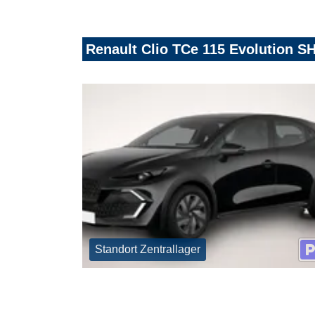
Renault Clio TCe 115 Evolution 
Standort Zentrallager