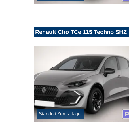
Renault Clio TCe 115 Techno SHZ
Standort Zentrallager