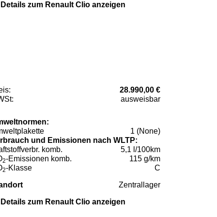
Details zum Renault Clio anzeigen
eis:
28.990,00 €
St:
ausweisbar
weltnormen:
weltplakette
1 (None)
rbrauch und Emissionen nach WLTP:
aftstoffverbr. komb.
5,1 l/100km
O
-Emissionen komb.
115 g/km
2
O
-Klasse
C
2
andort
Zentrallager
Details zum Renault Clio anzeigen