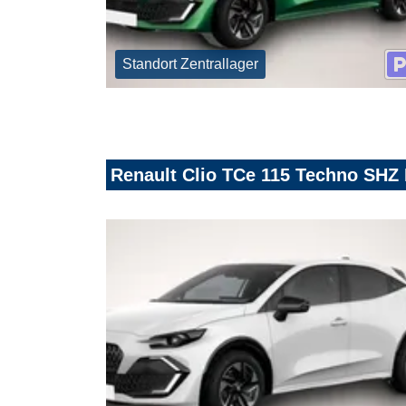
Standort Zentrallager
Renault Clio TCe 115 Techno SHZ