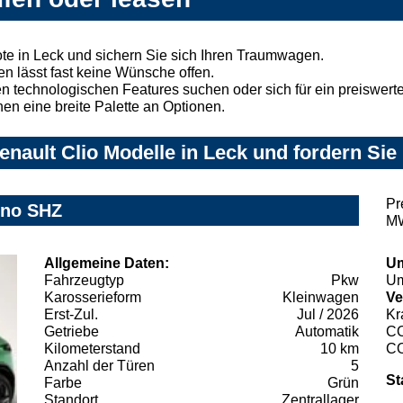
te in Leck und sichern Sie sich Ihren Traumwagen.
n lässt fast keine Wünsche offen.
 technologischen Features suchen oder sich für ein preiswertes
nen eine breite Palette an Optionen.
nault Clio Modelle in Leck und fordern Sie
Pr
hno SHZ
MW
Allgemeine Daten:
Um
Fahrzeugtyp
Pkw
Um
Karosserieform
Kleinwagen
Ve
Erst-Zul.
Jul / 2026
Kr
Getriebe
Automatik
C
Kilometerstand
10 km
C
Anzahl der Türen
5
St
Farbe
Grün
Standort
Zentrallager