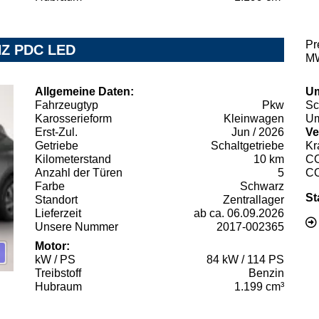
Pr
SHZ PDC LED
MW
Allgemeine Daten:
Um
Fahrzeugtyp
Pkw
Sc
Karosserieform
Kleinwagen
Um
Erst-Zul.
Jun / 2026
Ve
Getriebe
Schaltgetriebe
Kr
Kilometerstand
10 km
C
Anzahl der Türen
5
C
Farbe
Schwarz
St
Standort
Zentrallager
Lieferzeit
ab ca. 06.09.2026
Unsere Nummer
2017-002365
Motor:
kW / PS
84 kW / 114 PS
Treibstoff
Benzin
Hubraum
1.199 cm³