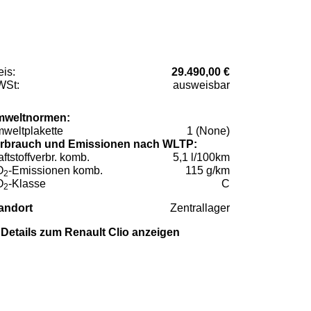
eis:
29.490,00 €
St:
ausweisbar
weltnormen:
weltplakette
1 (None)
rbrauch und Emissionen nach WLTP:
aftstoffverbr. komb.
5,1 l/100km
O
-Emissionen komb.
115 g/km
2
O
-Klasse
C
2
andort
Zentrallager
Details zum Renault Clio anzeigen