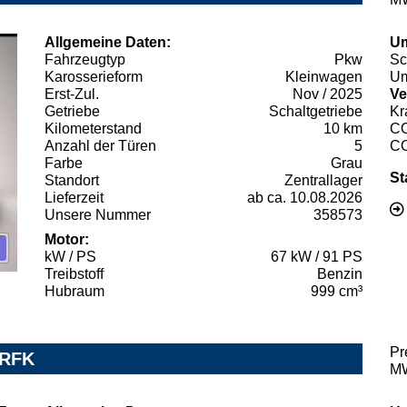
Allgemeine Daten:
Um
Fahrzeugtyp
Pkw
Sc
Karosserieform
Kleinwagen
Um
Erst-Zul.
Nov / 2025
Ve
Getriebe
Schaltgetriebe
Kr
Kilometerstand
10 km
C
Anzahl der Türen
5
C
Farbe
Grau
St
Standort
Zentrallager
Lieferzeit
ab ca. 10.08.2026
Unsere Nummer
358573
Motor:
kW / PS
67 kW / 91 PS
Treibstoff
Benzin
Hubraum
999 cm³
Pr
 RFK
MW