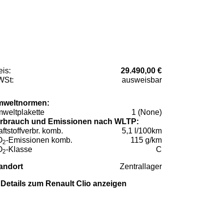
eis:
29.490,00 €
St:
ausweisbar
weltnormen:
weltplakette
1 (None)
rbrauch und Emissionen nach WLTP:
aftstoffverbr. komb.
5,1 l/100km
O
-Emissionen komb.
115 g/km
2
O
-Klasse
C
2
andort
Zentrallager
Details zum Renault Clio anzeigen