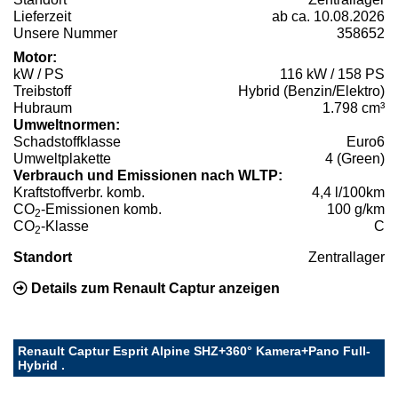
Lieferzeit
ab ca. 10.08.2026
Unsere Nummer
358652
Motor:
kW / PS
116 kW / 158 PS
Treibstoff
Hybrid (Benzin/Elektro)
Hubraum
1.798 cm³
Umweltnormen:
Schadstoffklasse
Euro6
Umweltplakette
4 (Green)
Verbrauch und Emissionen nach WLTP:
Kraftstoffverbr. komb.
4,4 l/100km
CO
-Emissionen komb.
100 g/km
2
CO
-Klasse
C
2
Standort
Zentrallager
Details zum Renault Captur anzeigen
Renault Captur Esprit Alpine SHZ+360° Kamera+Pano Full-
Hybrid .