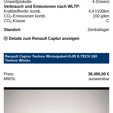
Umweltplakette
4 (Green)
Verbrauch und Emissionen nach WLTP:
Kraftstoffverbr. komb.
4,4 l/100km
CO
-Emissionen komb.
100 g/km
2
CO
-Klasse
C
2
Standort
Zentrallager
Details zum Renault Captur anzeigen
Renault Captur Techno Winterpaket+GJR E-TECH 160
Techno Winter.
Preis:
36.490,00 €
MWSt:
ausweisbar