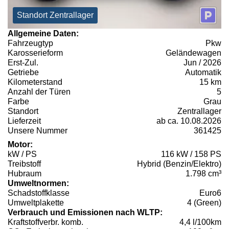
Standort Zentrallager
Allgemeine Daten:
Fahrzeugtyp
Pkw
Karosserieform
Geländewagen
Erst-Zul.
Jun / 2026
Getriebe
Automatik
Kilometerstand
15 km
Anzahl der Türen
5
Farbe
Grau
Standort
Zentrallager
Lieferzeit
ab ca. 10.08.2026
Unsere Nummer
361425
Motor:
kW / PS
116 kW / 158 PS
Treibstoff
Hybrid (Benzin/Elektro)
Hubraum
1.798 cm³
Umweltnormen:
Schadstoffklasse
Euro6
Umweltplakette
4 (Green)
Verbrauch und Emissionen nach WLTP:
Kraftstoffverbr. komb.
4,4 l/100km