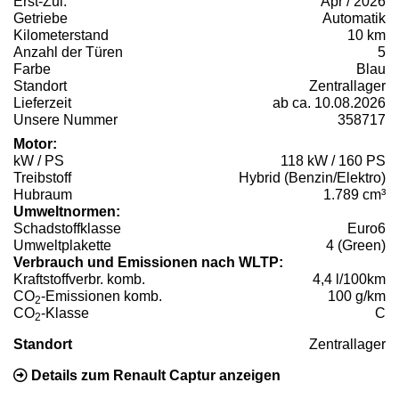
Erst-Zul.
Apr / 2026
Getriebe
Automatik
Kilometerstand
10 km
Anzahl der Türen
5
Farbe
Blau
Standort
Zentrallager
Lieferzeit
ab ca. 10.08.2026
Unsere Nummer
358717
Motor:
kW / PS
118 kW / 160 PS
Treibstoff
Hybrid (Benzin/Elektro)
Hubraum
1.789 cm³
Umweltnormen:
Schadstoffklasse
Euro6
Umweltplakette
4 (Green)
Verbrauch und Emissionen nach WLTP:
Kraftstoffverbr. komb.
4,4 l/100km
CO
-Emissionen komb.
100 g/km
2
CO
-Klasse
C
2
Standort
Zentrallager
Details zum Renault Captur anzeigen