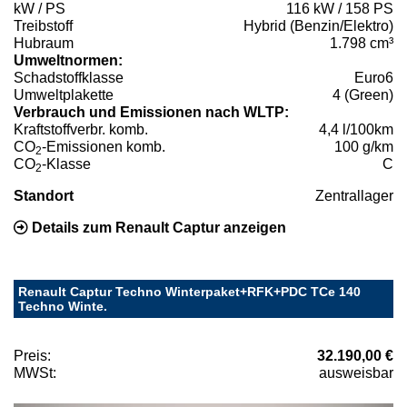
kW / PS
116 kW / 158 PS
Treibstoff
Hybrid (Benzin/Elektro)
Hubraum
1.798 cm³
Umweltnormen:
Schadstoffklasse
Euro6
Umweltplakette
4 (Green)
Verbrauch und Emissionen nach WLTP:
Kraftstoffverbr. komb.
4,4 l/100km
CO
-Emissionen komb.
100 g/km
2
CO
-Klasse
C
2
Standort
Zentrallager
Details zum Renault Captur anzeigen
Renault Captur Techno Winterpaket+RFK+PDC TCe 140
Techno Winte.
Preis:
32.190,00 €
MWSt:
ausweisbar