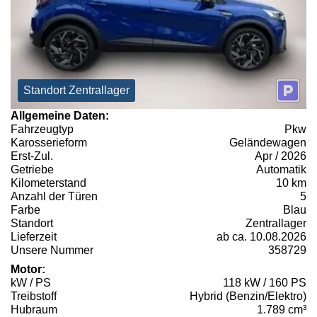
Standort Zentrallager
Allgemeine Daten:
Fahrzeugtyp
Pkw
Karosserieform
Geländewagen
Erst-Zul.
Apr / 2026
Getriebe
Automatik
Kilometerstand
10 km
Anzahl der Türen
5
Farbe
Blau
Standort
Zentrallager
Lieferzeit
ab ca. 10.08.2026
Unsere Nummer
358729
Motor:
kW / PS
118 kW / 160 PS
Treibstoff
Hybrid (Benzin/Elektro)
Hubraum
1.789 cm³