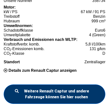
Unsere Nummer
358734
Motor:
kW / PS
67 kW / 91 PS
Treibstoff
Benzin
Hubraum
999 cm³
Umweltnormen:
Schadstoffklasse
Euro6
Umweltplakette
4 (Green)
Verbrauch und Emissionen nach WLTP:
Kraftstoffverbr. komb.
5,8 l/100km
CO
-Emissionen komb.
131 g/km
2
CO
-Klasse
D
2
Standort
Zentrallager
Details zum Renault Captur anzeigen
Weitere Renault Captur und andere
Fahrzeuge können Sie hier suchen