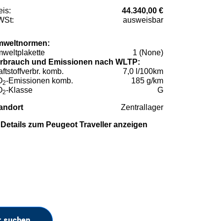
eis:
44.340,00 €
St:
ausweisbar
weltnormen:
weltplakette
1 (None)
rbrauch und Emissionen nach WLTP:
aftstoffverbr. komb.
7,0 l/100km
O
-Emissionen komb.
185 g/km
2
O
-Klasse
G
2
andort
Zentrallager
Details zum Peugeot Traveller anzeigen
r suchen