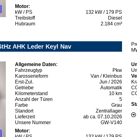
Motor:
kW / PS
132 kW / 179 PS
Treibstoff
Diesel
Hubraum
2.184 cm³
Pr
 StHz AHK Leder Keyl Nav
MW
Allgemeine Daten:
Um
Fahrzeugtyp
Pkw
Um
Karosserieform
Van / Kleinbus
Ve
Erst-Zul.
Jun / 2026
Kr
Getriebe
Automatik
C
Kilometerstand
10 km
C
Anzahl der Türen
5
St
Farbe
Grau
Standort
Zentrallager
Lieferzeit
ab ca. 07.10.2026
Unsere Nummer
GW-V140
Motor:
kW / PS
132 kW / 179 PS