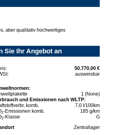
, aber qualitativ hochwertiges
n Sie Ihr Angebot an
eis:
50.770,00 €
St:
ausweisbar
weltnormen:
weltplakette
1 (None)
rbrauch und Emissionen nach WLTP:
aftstoffverbr. komb.
7,0 l/100km
O
-Emissionen komb.
185 g/km
2
O
-Klasse
G
2
andort
Zentrallager