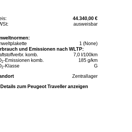
eis:
44.340,00 €
St:
ausweisbar
weltnormen:
weltplakette
1 (None)
rbrauch und Emissionen nach WLTP:
aftstoffverbr. komb.
7,0 l/100km
O
-Emissionen komb.
185 g/km
2
O
-Klasse
G
2
andort
Zentrallager
Details zum Peugeot Traveller anzeigen