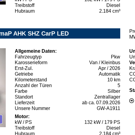
Treibstoff
Diesel
Hubraum
2.184 cm³
Pr
KlimaP AHK SHZ CarP LED
MW
Allgemeine Daten:
Um
Fahrzeugtyp
Pkw
Um
Karosserieform
Van / Kleinbus
Ve
Erst-Zul.
Apr / 2026
Kr
Getriebe
Automatik
C
Kilometerstand
10 km
C
Anzahl der Türen
5
St
Farbe
Silber
Standort
Zentrallager
Lieferzeit
ab ca. 07.09.2026
Unsere Nummer
GW-A1911
Motor:
kW / PS
132 kW / 179 PS
Treibstoff
Diesel
Hubraum
2.184 cm³