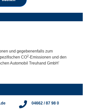
onen und gegebenenfalls zum
2
 spezifischen CO
-Emissionen und den
utschen Automobil Treuhand GmbH'
.de
04662 / 87 98 0