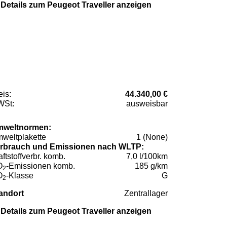
Details zum Peugeot Traveller anzeigen
eis:
44.340,00 €
St:
ausweisbar
weltnormen:
weltplakette
1 (None)
rbrauch und Emissionen nach WLTP:
aftstoffverbr. komb.
7,0 l/100km
O
-Emissionen komb.
185 g/km
2
O
-Klasse
G
2
andort
Zentrallager
Details zum Peugeot Traveller anzeigen