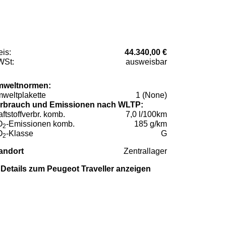
eis:
44.340,00 €
St:
ausweisbar
weltnormen:
weltplakette
1 (None)
rbrauch und Emissionen nach WLTP:
aftstoffverbr. komb.
7,0 l/100km
O
-Emissionen komb.
185 g/km
2
O
-Klasse
G
2
andort
Zentrallager
Details zum Peugeot Traveller anzeigen