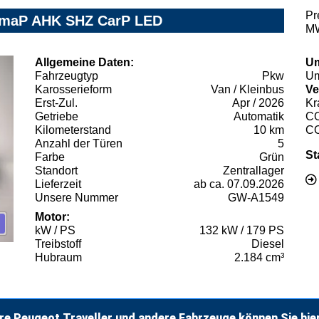
Pr
KlimaP AHK SHZ CarP LED
MW
Allgemeine Daten:
Um
Fahrzeugtyp
Pkw
Um
Karosserieform
Van / Kleinbus
Ve
Erst-Zul.
Apr / 2026
Kr
Getriebe
Automatik
C
Kilometerstand
10 km
C
Anzahl der Türen
5
St
Farbe
Grün
Standort
Zentrallager
Lieferzeit
ab ca. 07.09.2026
Unsere Nummer
GW-A1549
Motor:
kW / PS
132 kW / 179 PS
Treibstoff
Diesel
Hubraum
2.184 cm³
re Peugeot Traveller und andere Fahrzeuge können Sie hie