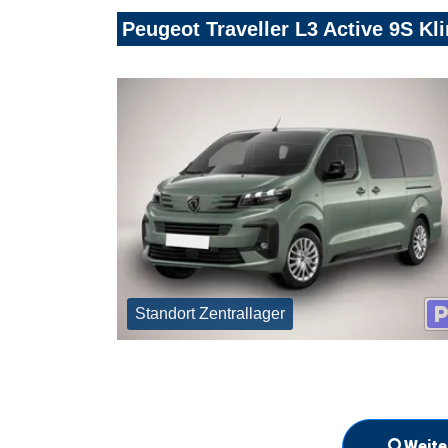
Peugeot Traveller L3 Active 9S 
Standort Zentrallager
Weite