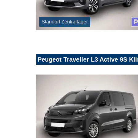
Standort Zentrallager
Peugeot Traveller L3 Active 9S 