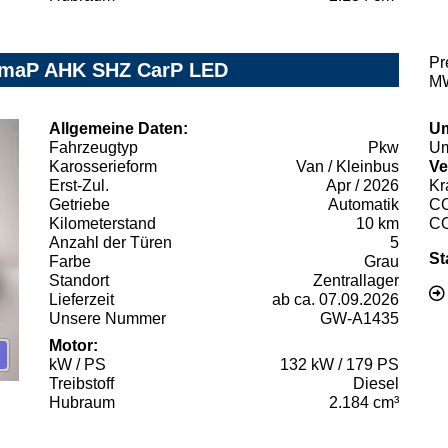
Pr
KlimaP AHK SHZ CarP LED
MW
Allgemeine Daten:
Um
Fahrzeugtyp
Pkw
Um
Karosserieform
Van / Kleinbus
Ve
Erst-Zul.
Apr / 2026
Kr
Getriebe
Automatik
C
Kilometerstand
10 km
C
Anzahl der Türen
5
St
Farbe
Grau
Standort
Zentrallager
Lieferzeit
ab ca. 07.09.2026
Unsere Nummer
GW-A1435
Motor:
kW / PS
132 kW / 179 PS
Treibstoff
Diesel
Hubraum
2.184 cm³