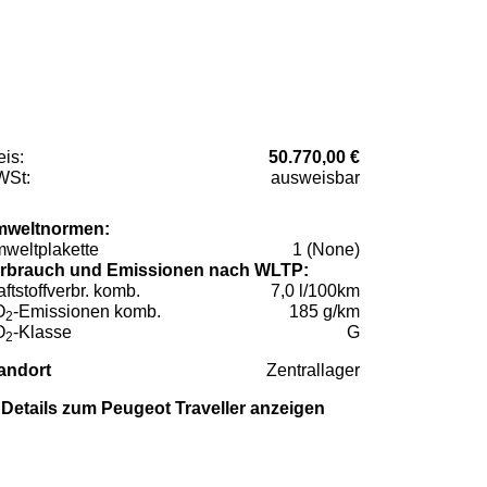
eis:
50.770,00 €
St:
ausweisbar
weltnormen:
weltplakette
1 (None)
rbrauch und Emissionen nach WLTP:
aftstoffverbr. komb.
7,0 l/100km
O
-Emissionen komb.
185 g/km
2
O
-Klasse
G
2
andort
Zentrallager
Details zum Peugeot Traveller anzeigen