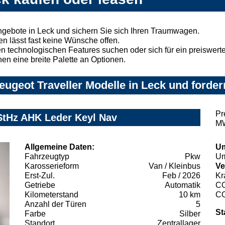
ngebote in Leck und sichern Sie sich Ihren Traumwagen.
n lässt fast keine Wünsche offen.
 technologischen Features suchen oder sich für ein preiswertes
nen eine breite Palette an Optionen.
ugeot Traveller Modelle in Leck und forder
Pr
 StHz AHK Leder Keyl Nav
MW
Allgemeine Daten:
Um
Fahrzeugtyp
Pkw
Um
Karosserieform
Van / Kleinbus
Ve
Erst-Zul.
Feb / 2026
Kr
Getriebe
Automatik
C
Kilometerstand
10 km
C
Anzahl der Türen
5
St
Farbe
Silber
Standort
Zentrallager