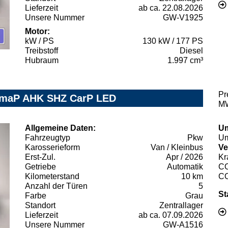
Lieferzeit
ab ca. 22.08.2026
Unsere Nummer
GW-V1925
Motor:
kW / PS
130 kW / 177 PS
Treibstoff
Diesel
Hubraum
1.997 cm³
Pr
KlimaP AHK SHZ CarP LED
MW
Allgemeine Daten:
Um
Fahrzeugtyp
Pkw
Um
Karosserieform
Van / Kleinbus
Ve
Erst-Zul.
Apr / 2026
Kr
Getriebe
Automatik
C
Kilometerstand
10 km
C
Anzahl der Türen
5
St
Farbe
Grau
Standort
Zentrallager
Lieferzeit
ab ca. 07.09.2026
Unsere Nummer
GW-A1516