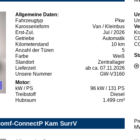
Allgemeine Daten:
Um
Fahrzeugtyp
Pkw
Um
Karosserieform
Van / Kleinbus
Ve
Erst-Zul.
Jul / 2026
Kr
Getriebe
Automatik
C
Kilometerstand
10 km
C
Anzahl der Türen
5
St
Farbe
Weiß
Standort
Zentrallager
Lieferzeit
ab ca. 07.11.2026
Unsere Nummer
GW-V3160
Motor:
kW / PS
96 kW / 131 PS
Treibstoff
Diesel
Hubraum
1.499 cm³
Pr
 Comf-ConnectP Kam SurrV
MW