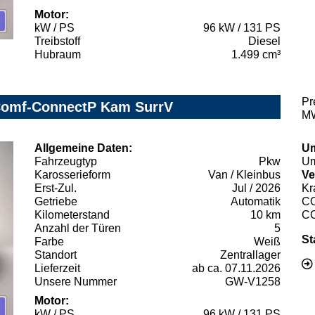
Motor:
kW / PS
96 kW / 131 PS
Treibstoff
Diesel
Hubraum
1.499 cm³
Pr
 Comf-ConnectP Kam SurrV
MW
Allgemeine Daten:
Um
Fahrzeugtyp
Pkw
Um
Karosserieform
Van / Kleinbus
Ve
Erst-Zul.
Jul / 2026
Kr
Getriebe
Automatik
C
Kilometerstand
10 km
C
Anzahl der Türen
5
St
Farbe
Weiß
Standort
Zentrallager
Lieferzeit
ab ca. 07.11.2026
Unsere Nummer
GW-V1258
Motor:
kW / PS
96 kW / 131 PS