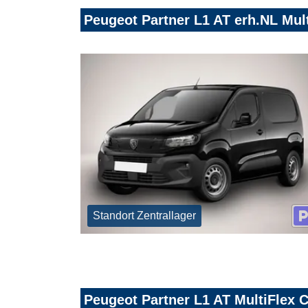
Peugeot Partner L1 AT erh.NL Mu
Standort Zentrallager
Peugeot Partner L1 AT MultiFlex