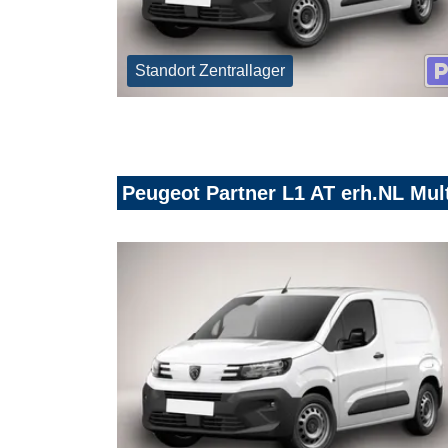
Standort Zentrallager
Peugeot Partner L1 AT erh.NL Mu