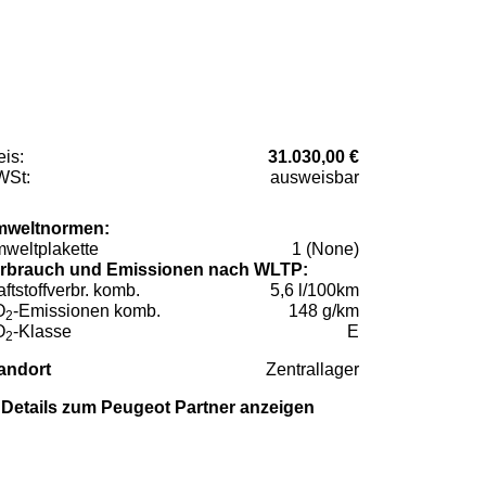
eis:
31.030,00 €
St:
ausweisbar
weltnormen:
weltplakette
1 (None)
rbrauch und Emissionen nach WLTP:
aftstoffverbr. komb.
5,6 l/100km
O
-Emissionen komb.
148 g/km
2
O
-Klasse
E
2
andort
Zentrallager
Details zum Peugeot Partner anzeigen