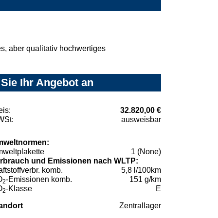
, aber qualitativ hochwertiges
Sie Ihr Angebot an
eis:
32.820,00 €
St:
ausweisbar
weltnormen:
weltplakette
1 (None)
rbrauch und Emissionen nach WLTP:
aftstoffverbr. komb.
5,8 l/100km
O
-Emissionen komb.
151 g/km
2
O
-Klasse
E
2
andort
Zentrallager