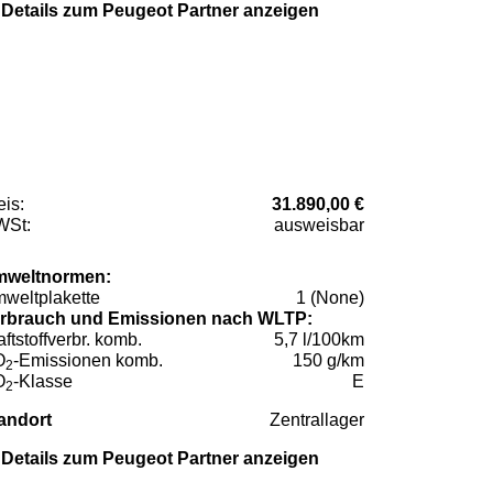
Details zum Peugeot Partner anzeigen
eis:
31.890,00 €
St:
ausweisbar
weltnormen:
weltplakette
1 (None)
rbrauch und Emissionen nach WLTP:
aftstoffverbr. komb.
5,7 l/100km
O
-Emissionen komb.
150 g/km
2
O
-Klasse
E
2
andort
Zentrallager
Details zum Peugeot Partner anzeigen