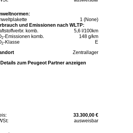
weltnormen:
weltplakette
1 (None)
rbrauch und Emissionen nach WLTP:
aftstoffverbr. komb.
5,6 l/100km
O
-Emissionen komb.
148 g/km
2
O
-Klasse
E
2
andort
Zentrallager
Details zum Peugeot Partner anzeigen
eis:
33.300,00 €
St:
ausweisbar