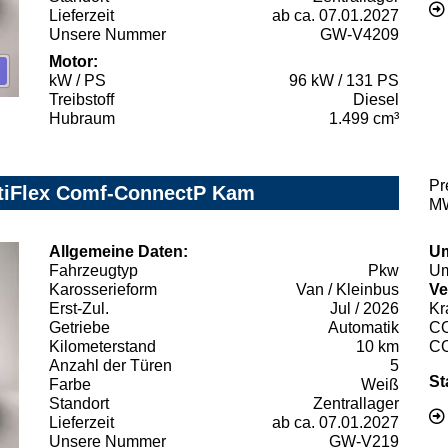
Lieferzeit
ab ca. 07.01.2027
Unsere Nummer
GW-V4209
Motor:
kW / PS
96 kW / 131 PS
Treibstoff
Diesel
Hubraum
1.499 cm³
Pr
ltiFlex Comf-ConnectP Kam
MW
Allgemeine Daten:
Um
Fahrzeugtyp
Pkw
Um
Karosserieform
Van / Kleinbus
Ve
Erst-Zul.
Jul / 2026
Kr
Getriebe
Automatik
C
Kilometerstand
10 km
C
Anzahl der Türen
5
St
Farbe
Weiß
Standort
Zentrallager
Lieferzeit
ab ca. 07.01.2027
Unsere Nummer
GW-V219