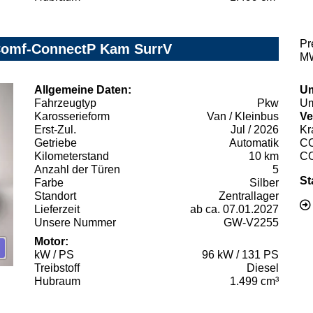
Pr
 Comf-ConnectP Kam SurrV
MW
Allgemeine Daten:
Um
Fahrzeugtyp
Pkw
Um
Karosserieform
Van / Kleinbus
Ve
Erst-Zul.
Jul / 2026
Kr
Getriebe
Automatik
C
Kilometerstand
10 km
C
Anzahl der Türen
5
St
Farbe
Silber
Standort
Zentrallager
Lieferzeit
ab ca. 07.01.2027
Unsere Nummer
GW-V2255
Motor:
kW / PS
96 kW / 131 PS
Treibstoff
Diesel
Hubraum
1.499 cm³