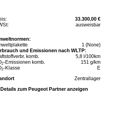
eis:
33.300,00 €
St:
ausweisbar
weltnormen:
weltplakette
1 (None)
rbrauch und Emissionen nach WLTP:
aftstoffverbr. komb.
5,8 l/100km
O
-Emissionen komb.
151 g/km
2
O
-Klasse
E
2
andort
Zentrallager
Details zum Peugeot Partner anzeigen