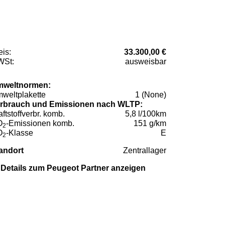
eis:
33.300,00 €
St:
ausweisbar
weltnormen:
weltplakette
1 (None)
rbrauch und Emissionen nach WLTP:
aftstoffverbr. komb.
5,8 l/100km
O
-Emissionen komb.
151 g/km
2
O
-Klasse
E
2
andort
Zentrallager
Details zum Peugeot Partner anzeigen