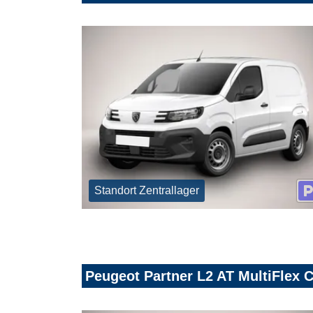
Standort Zentrallager
Peugeot Partner L2 AT MultiFlex