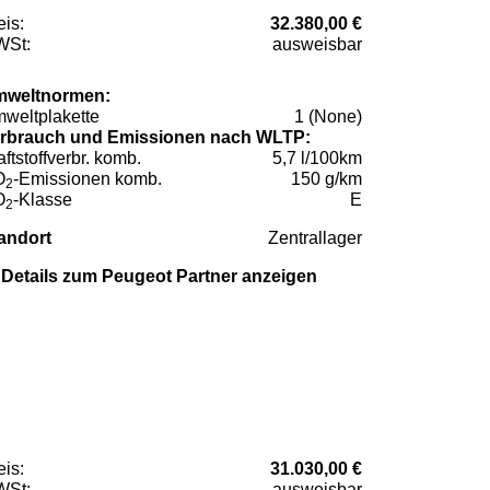
eis:
32.380,00 €
St:
ausweisbar
weltnormen:
weltplakette
1 (None)
rbrauch und Emissionen nach WLTP:
aftstoffverbr. komb.
5,7 l/100km
O
-Emissionen komb.
150 g/km
2
O
-Klasse
E
2
andort
Zentrallager
Details zum Peugeot Partner anzeigen
eis:
31.030,00 €
St:
ausweisbar