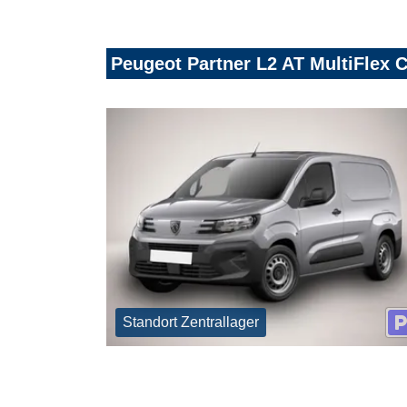
Peugeot Partner L2 AT MultiFlex
Standort Zentrallager