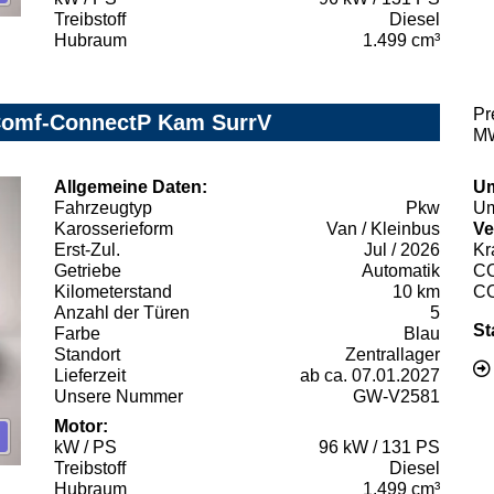
Treibstoff
Diesel
Hubraum
1.499 cm³
Pr
 Comf-ConnectP Kam SurrV
MW
Allgemeine Daten:
Um
Fahrzeugtyp
Pkw
Um
Karosserieform
Van / Kleinbus
Ve
Erst-Zul.
Jul / 2026
Kr
Getriebe
Automatik
C
Kilometerstand
10 km
C
Anzahl der Türen
5
St
Farbe
Blau
Standort
Zentrallager
Lieferzeit
ab ca. 07.01.2027
Unsere Nummer
GW-V2581
Motor:
kW / PS
96 kW / 131 PS
Treibstoff
Diesel
Hubraum
1.499 cm³