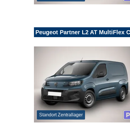
Peugeot Partner L2 AT MultiFlex
Standort Zentrallager