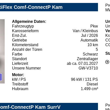
Pr
ltiFlex Comf-ConnectP Kam
MW
Allgemeine Daten:
Um
Fahrzeugtyp
Pkw
Um
Karosserieform
Van / Kleinbus
Ve
Erst-Zul.
Jul / 2026
Kr
Getriebe
Automatik
C
Kilometerstand
10 km
C
Anzahl der Türen
5
St
Farbe
Schwarz
Standort
Zentrallager
Lieferzeit
ab ca. 07.01.2027
Unsere Nummer
GW-V3710
Motor:
kW / PS
96 kW / 131 PS
Treibstoff
Diesel
Hubraum
1.499 cm³
Pr
 Comf-ConnectP Kam SurrV
MW