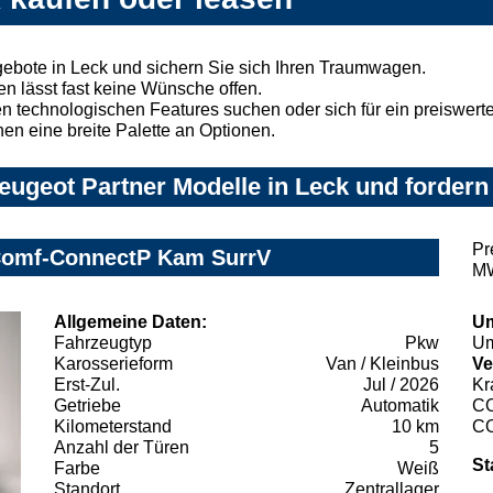
ebote in Leck und sichern Sie sich Ihren Traumwagen.
n lässt fast keine Wünsche offen.
 technologischen Features suchen oder sich für ein preiswertes
nen eine breite Palette an Optionen.
ugeot Partner Modelle in Leck und fordern 
Pr
 Comf-ConnectP Kam SurrV
MW
Allgemeine Daten:
Um
Fahrzeugtyp
Pkw
Um
Karosserieform
Van / Kleinbus
Ve
Erst-Zul.
Jul / 2026
Kr
Getriebe
Automatik
C
Kilometerstand
10 km
C
Anzahl der Türen
5
St
Farbe
Weiß
Standort
Zentrallager