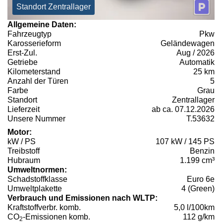
Standort Zentrallager
Allgemeine Daten:
Fahrzeugtyp
Pkw
Karosserieform
Geländewagen
Erst-Zul.
Aug / 2026
Getriebe
Automatik
Kilometerstand
25 km
Anzahl der Türen
5
Farbe
Grau
Standort
Zentrallager
Lieferzeit
ab ca. 07.12.2026
Unsere Nummer
T.53632
Motor:
kW / PS
107 kW / 145 PS
Treibstoff
Benzin
Hubraum
1.199 cm³
Umweltnormen:
Schadstoffklasse
Euro 6e
Umweltplakette
4 (Green)
Verbrauch und Emissionen nach WLTP:
Kraftstoffverbr. komb.
5,0 l/100km
CO
-Emissionen komb.
112 g/km
2