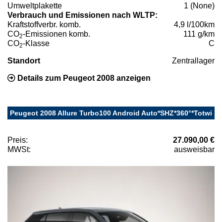
Umweltplakette
1 (None)
Verbrauch und Emissionen nach WLTP:
Kraftstoffverbr. komb.
4,9 l/100km
CO
-Emissionen komb.
111 g/km
2
CO
-Klasse
C
2
Standort
Zentrallager
Details zum Peugeot 2008 anzeigen
Peugeot 2008 Allure Turbo100 Android Auto*SHZ*360°*Totwi
Preis:
27.090,00 €
MWSt:
ausweisbar