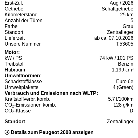
Erst-Zul.
Aug / 2026
Getriebe
Schaltgetriebe
Kilometerstand
25 km
Anzahl der Türen
5
Farbe
Grau
Standort
Zentrallager
Lieferzeit
ab ca. 07.10.2026
Unsere Nummer
T.53605
Motor:
kW / PS
74 kW / 101 PS
Treibstoff
Benzin
Hubraum
1.199 cm³
Umweltnormen:
Schadstoffklasse
Euro 6e
Umweltplakette
4 (Green)
Verbrauch und Emissionen nach WLTP:
Kraftstoffverbr. komb.
5,7 l/100km
CO
-Emissionen komb.
128 g/km
2
CO
-Klasse
D
2
Standort
Zentrallager
Details zum Peugeot 2008 anzeigen