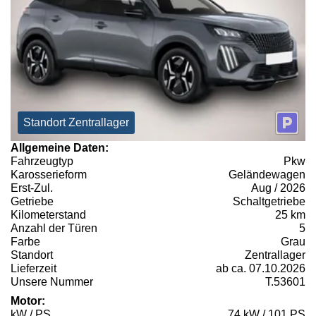
Standort Zentrallager
Allgemeine Daten:
Fahrzeugtyp
Pkw
Karosserieform
Geländewagen
Erst-Zul.
Aug / 2026
Getriebe
Schaltgetriebe
Kilometerstand
25 km
Anzahl der Türen
5
Farbe
Grau
Standort
Zentrallager
Lieferzeit
ab ca. 07.10.2026
Unsere Nummer
T.53601
Motor:
kW / PS
74 kW / 101 PS