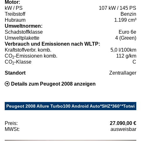
Motor:
kW / PS
107 kW / 145 PS
Treibstoff
Benzin
Hubraum
1.199 cm³
Umweltnormen:
Schadstoffklasse
Euro 6e
Umweltplakette
4 (Green)
Verbrauch und Emissionen nach WLTP:
Kraftstoffverbr. komb.
5,0 l/100km
CO
-Emissionen komb.
112 g/km
2
CO
-Klasse
C
2
Standort
Zentrallager
Details zum Peugeot 2008 anzeigen
Peugeot 2008 Allure Turbo100 Android Auto*SHZ*360°*Totwi
Preis:
27.090,00 €
MWSt:
ausweisbar