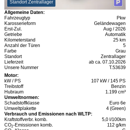
Standort Zentrallager
Allgemeine Daten:
Fahrzeugtyp
Pkw
Karosserieform
Geländewagen
Erst-Zul.
Aug / 2026
Getriebe
Automatik
Kilometerstand
25 km
Anzahl der Türen
5
Farbe
Grau
Standort
Zentrallager
Lieferzeit
ab ca. 07.10.2026
Unsere Nummer
T.53639
Motor:
kW / PS
107 kW / 145 PS
Treibstoff
Benzin
Hubraum
1.199 cm³
Umweltnormen:
Schadstoffklasse
Euro 6e
Umweltplakette
4 (Green)
Verbrauch und Emissionen nach WLTP:
Kraftstoffverbr. komb.
5,0 l/100km
CO
-Emissionen komb.
112 g/km
2