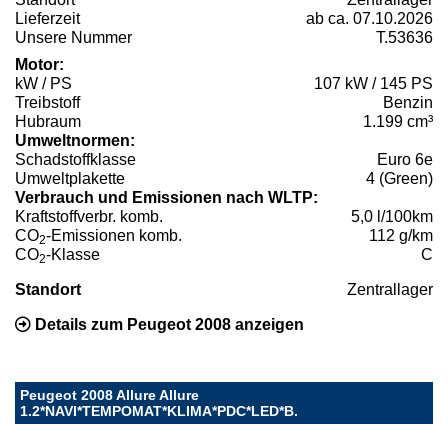
Lieferzeit
ab ca. 07.10.2026
Unsere Nummer
T.53636
Motor:
kW / PS
107 kW / 145 PS
Treibstoff
Benzin
Hubraum
1.199 cm³
Umweltnormen:
Schadstoffklasse
Euro 6e
Umweltplakette
4 (Green)
Verbrauch und Emissionen nach WLTP:
Kraftstoffverbr. komb.
5,0 l/100km
CO
-Emissionen komb.
112 g/km
2
CO
-Klasse
C
2
Standort
Zentrallager
Details zum Peugeot 2008 anzeigen
Peugeot 2008 Allure Allure
1.2*NAVI*TEMPOMAT*KLIMA*PDC*LED*B.