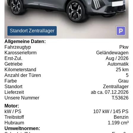
Standort Zentrallager
Allgemeine Daten:
Fahrzeugtyp
Pkw
Karosserieform
Geländewagen
Erst-Zul.
Aug / 2026
Getriebe
Automatik
Kilometerstand
25 km
Anzahl der Türen
5
Farbe
Grau
Standort
Zentrallager
Lieferzeit
ab ca. 07.12.2026
Unsere Nummer
T.53626
Motor:
kW / PS
107 kW / 145 PS
Treibstoff
Benzin
Hubraum
1.199 cm³
Umweltnormen: