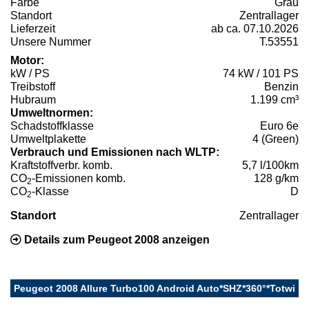
Farbe
Grau
Standort
Zentrallager
Lieferzeit
ab ca. 07.10.2026
Unsere Nummer
T.53551
Motor:
kW / PS
74 kW / 101 PS
Treibstoff
Benzin
Hubraum
1.199 cm³
Umweltnormen:
Schadstoffklasse
Euro 6e
Umweltplakette
4 (Green)
Verbrauch und Emissionen nach WLTP:
Kraftstoffverbr. komb.
5,7 l/100km
CO
-Emissionen komb.
128 g/km
2
CO
-Klasse
D
2
Standort
Zentrallager
Details zum Peugeot 2008 anzeigen
Peugeot 2008 Allure Turbo100 Android Auto*SHZ*360°*Totwi