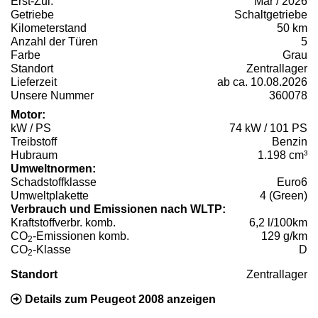
Erst-Zul.
Mär / 2026
Getriebe
Schaltgetriebe
Kilometerstand
50 km
Anzahl der Türen
5
Farbe
Grau
Standort
Zentrallager
Lieferzeit
ab ca. 10.08.2026
Unsere Nummer
360078
Motor:
kW / PS
74 kW / 101 PS
Treibstoff
Benzin
Hubraum
1.198 cm³
Umweltnormen:
Schadstoffklasse
Euro6
Umweltplakette
4 (Green)
Verbrauch und Emissionen nach WLTP:
Kraftstoffverbr. komb.
6,2 l/100km
CO
-Emissionen komb.
129 g/km
2
CO
-Klasse
D
2
Standort
Zentrallager
Details zum Peugeot 2008 anzeigen