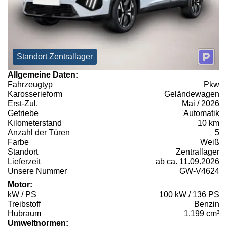
Standort Zentrallager
Allgemeine Daten:
Fahrzeugtyp
Pkw
Karosserieform
Geländewagen
Erst-Zul.
Mai / 2026
Getriebe
Automatik
Kilometerstand
10 km
Anzahl der Türen
5
Farbe
Weiß
Standort
Zentrallager
Lieferzeit
ab ca. 11.09.2026
Unsere Nummer
GW-V4624
Motor:
kW / PS
100 kW / 136 PS
Treibstoff
Benzin
Hubraum
1.199 cm³
Umweltnormen: