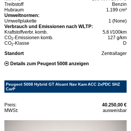
Treibstoff
Benzin
Hubraum
1.199 cm³
Umweltnormen:
Umweltplakette
1 (None)
Verbrauch und Emissionen nach WLTP:
Kraftstoffverbr. komb.
5,6 l/100km
CO
-Emissionen komb.
127 g/km
2
CO
-Klasse
D
2
Standort
Zentrallager
Details zum Peugeot 5008 anzeigen
Peugeot 5008 Hybrid GT Alcant Nav Kam ACC 2xPDC SHZ
CarP
Preis:
40.250,00 €
MWSt:
ausweisbar