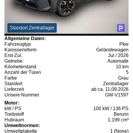
Standort Zentrallager
Allgemeine Daten:
Fahrzeugtyp
Pkw
Karosserieform
Geländewagen
Erst-Zul.
Jul / 2026
Getriebe
Automatik
Kilometerstand
10 km
Anzahl der Türen
5
Farbe
Grau
Standort
Zentrallager
Lieferzeit
ab ca. 11.09.2026
Unsere Nummer
GW-V1597
Motor:
kW / PS
100 kW / 136 PS
Treibstoff
Benzin
Hubraum
1.199 cm³
Umweltnormen:
Umweltplakette
1 (None)