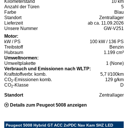
Kilometerstand
10 km
Anzahl der Türen
5
Farbe
Blau
Standort
Zentrallager
Lieferzeit
ab ca. 11.09.2026
Unsere Nummer
GW-V251
Motor:
kW / PS
100 kW / 136 PS
Treibstoff
Benzin
Hubraum
1.199 cm³
Umweltnormen:
Umweltplakette
1 (None)
Verbrauch und Emissionen nach WLTP:
Kraftstoffverbr. komb.
5,7 l/100km
CO
-Emissionen komb.
129 g/km
2
CO
-Klasse
D
2
Standort
Zentrallager
Details zum Peugeot 5008 anzeigen
Peugeot 5008 Hybrid GT ACC 2xPDC Nav Kam SHZ LED