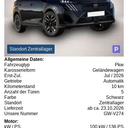
Standort Zentrallager
Allgemeine Daten:
Fahrzeugtyp
Pkw
Karosserieform
Geländewagen
Erst-Zul.
Jul / 2026
Getriebe
Automatik
Kilometerstand
10 km
Anzahl der Türen
5
Farbe
Schwarz
Standort
Zentrallager
Lieferzeit
ab ca. 23.10.2026
Unsere Nummer
GW-V274
Motor:
kW / PS
100 kW / 136 PS