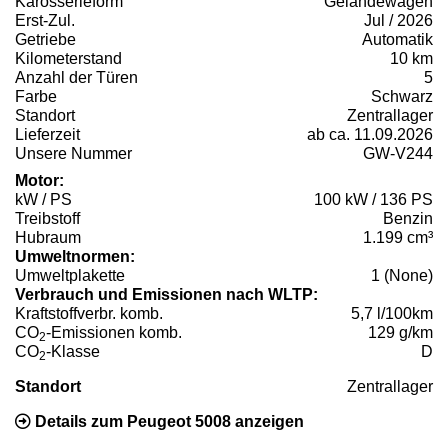
Karosserieform
Geländewagen
Erst-Zul.
Jul / 2026
Getriebe
Automatik
Kilometerstand
10 km
Anzahl der Türen
5
Farbe
Schwarz
Standort
Zentrallager
Lieferzeit
ab ca. 11.09.2026
Unsere Nummer
GW-V244
Motor:
kW / PS
100 kW / 136 PS
Treibstoff
Benzin
Hubraum
1.199 cm³
Umweltnormen:
Umweltplakette
1 (None)
Verbrauch und Emissionen nach WLTP:
Kraftstoffverbr. komb.
5,7 l/100km
CO
-Emissionen komb.
129 g/km
2
CO
-Klasse
D
2
Standort
Zentrallager
Details zum Peugeot 5008 anzeigen