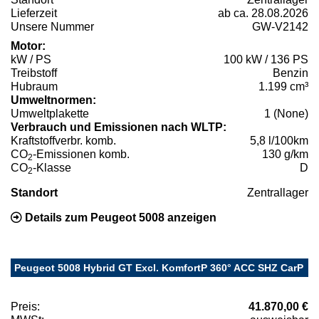
Lieferzeit
ab ca. 28.08.2026
Unsere Nummer
GW-V2142
Motor:
kW / PS
100 kW / 136 PS
Treibstoff
Benzin
Hubraum
1.199 cm³
Umweltnormen:
Umweltplakette
1 (None)
Verbrauch und Emissionen nach WLTP:
Kraftstoffverbr. komb.
5,8 l/100km
CO
-Emissionen komb.
130 g/km
2
CO
-Klasse
D
2
Standort
Zentrallager
Details zum Peugeot 5008 anzeigen
Peugeot 5008 Hybrid GT Excl. KomfortP 360° ACC SHZ CarP
Preis:
41.870,00 €