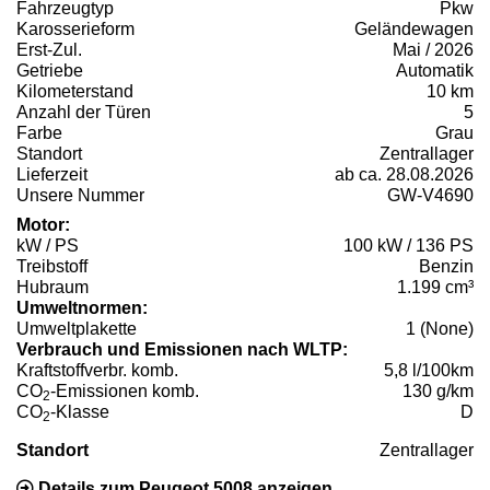
Fahrzeugtyp
Pkw
Karosserieform
Geländewagen
Erst-Zul.
Mai / 2026
Getriebe
Automatik
Kilometerstand
10 km
Anzahl der Türen
5
Farbe
Grau
Standort
Zentrallager
Lieferzeit
ab ca. 28.08.2026
Unsere Nummer
GW-V4690
Motor:
kW / PS
100 kW / 136 PS
Treibstoff
Benzin
Hubraum
1.199 cm³
Umweltnormen:
Umweltplakette
1 (None)
Verbrauch und Emissionen nach WLTP:
Kraftstoffverbr. komb.
5,8 l/100km
CO
-Emissionen komb.
130 g/km
2
CO
-Klasse
D
2
Standort
Zentrallager
Details zum Peugeot 5008 anzeigen