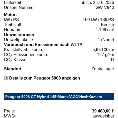
Lieferzeit
ab ca. 23.10.2026
Unsere Nummer
GW-V940
Motor:
kW / PS
100 kW / 136 PS
Treibstoff
Benzin
Hubraum
1.199 cm³
Umweltnormen:
Umweltplakette
1 (None)
Verbrauch und Emissionen nach WLTP:
Kraftstoffverbr. komb.
5,6 l/100km
CO
-Emissionen komb.
127 g/km
2
CO
-Klasse
D
2
Standort
Zentrallager
Details zum Peugeot 5008 anzeigen
Peugeot 5008 GT Hybrid 145*Matrix*ACC*Navi*Kamera
Preis:
39.480,00 €
MWSt:
ausweisbar