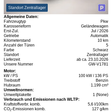
Standort Zentrallager
Allgemeine Daten:
Fahrzeugtyp
Pkw
Karosserieform
Geländewagen
Erst-Zul.
Jul / 2026
Getriebe
Automatik
Kilometerstand
10 km
Anzahl der Türen
5
Farbe
Schwarz
Standort
Zentrallager
Lieferzeit
ab ca. 23.10.2026
Unsere Nummer
GW-V1781
Motor:
kW / PS
100 kW / 136 PS
Treibstoff
Benzin
Hubraum
1.199 cm³
Umweltnormen:
Umweltplakette
1 (None)
Verbrauch und Emissionen nach WLTP:
Kraftstoffverbr. komb.
5,6 l/100km
CO
-Emissionen komb.
127 g/km
2