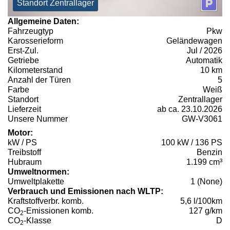
Standort Zentrallager
Allgemeine Daten:
Fahrzeugtyp
Pkw
Karosserieform
Geländewagen
Erst-Zul.
Jul / 2026
Getriebe
Automatik
Kilometerstand
10 km
Anzahl der Türen
5
Farbe
Weiß
Standort
Zentrallager
Lieferzeit
ab ca. 23.10.2026
Unsere Nummer
GW-V3061
Motor:
kW / PS
100 kW / 136 PS
Treibstoff
Benzin
Hubraum
1.199 cm³
Umweltnormen:
Umweltplakette
1 (None)
Verbrauch und Emissionen nach WLTP:
Kraftstoffverbr. komb.
5,6 l/100km
CO
-Emissionen komb.
127 g/km
2
CO
-Klasse
D
2