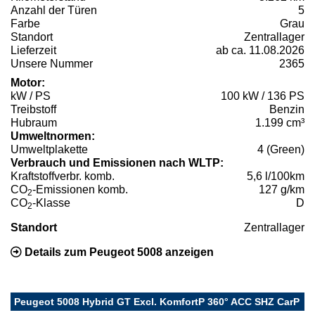
Anzahl der Türen
5
Farbe
Grau
Standort
Zentrallager
Lieferzeit
ab ca. 11.08.2026
Unsere Nummer
2365
Motor:
kW / PS
100 kW / 136 PS
Treibstoff
Benzin
Hubraum
1.199 cm³
Umweltnormen:
Umweltplakette
4 (Green)
Verbrauch und Emissionen nach WLTP:
Kraftstoffverbr. komb.
5,6 l/100km
CO
-Emissionen komb.
127 g/km
2
CO
-Klasse
D
2
Standort
Zentrallager
Details zum Peugeot 5008 anzeigen
Peugeot 5008 Hybrid GT Excl. KomfortP 360° ACC SHZ CarP