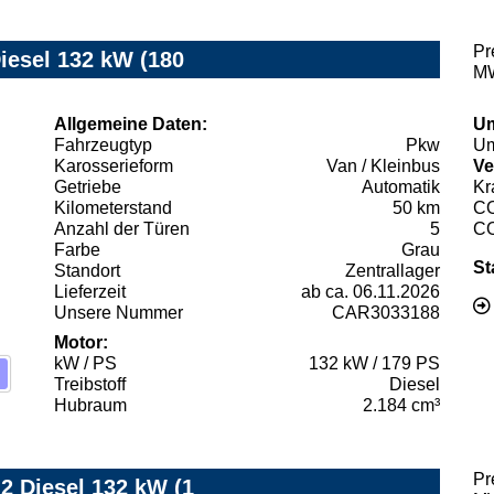
Pr
Diesel 132 kW (180
MW
Allgemeine Daten:
Um
Fahrzeugtyp
Pkw
Um
Karosserieform
Van / Kleinbus
Ve
Getriebe
Automatik
Kr
Kilometerstand
50 km
C
Anzahl der Türen
5
C
Farbe
Grau
St
Standort
Zentrallager
Lieferzeit
ab ca. 06.11.2026
Unsere Nummer
CAR3033188
Motor:
kW / PS
132 kW / 179 PS
Treibstoff
Diesel
Hubraum
2.184 cm³
Pr
.2 Diesel 132 kW (1