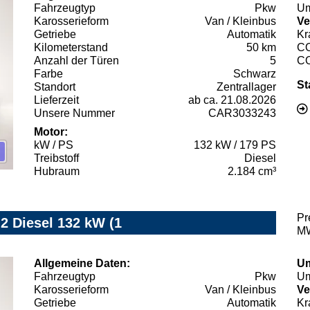
Fahrzeugtyp
Pkw
Um
Karosserieform
Van / Kleinbus
Ve
Getriebe
Automatik
Kr
Kilometerstand
50 km
C
Anzahl der Türen
5
C
Farbe
Schwarz
St
Standort
Zentrallager
Lieferzeit
ab ca. 21.08.2026
Unsere Nummer
CAR3033243
Motor:
kW / PS
132 kW / 179 PS
Treibstoff
Diesel
Hubraum
2.184 cm³
Pr
.2 Diesel 132 kW (1
MW
Allgemeine Daten:
Um
Fahrzeugtyp
Pkw
Um
Karosserieform
Van / Kleinbus
Ve
Getriebe
Automatik
Kr