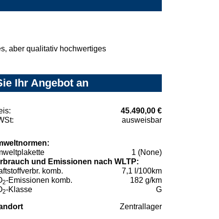
, aber qualitativ hochwertiges
Sie Ihr Angebot an
eis:
45.490,00 €
St:
ausweisbar
weltnormen:
weltplakette
1 (None)
rbrauch und Emissionen nach WLTP:
aftstoffverbr. komb.
7,1 l/100km
O
-Emissionen komb.
182 g/km
2
O
-Klasse
G
2
andort
Zentrallager