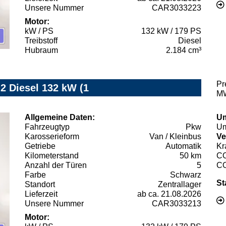
Unsere Nummer
CAR3033223
Motor:
kW / PS
132 kW / 179 PS
Treibstoff
Diesel
Hubraum
2.184 cm³
Pr
.2 Diesel 132 kW (1
MW
Allgemeine Daten:
Um
Fahrzeugtyp
Pkw
Um
Karosserieform
Van / Kleinbus
Ve
Getriebe
Automatik
Kr
Kilometerstand
50 km
C
Anzahl der Türen
5
C
Farbe
Schwarz
St
Standort
Zentrallager
Lieferzeit
ab ca. 21.08.2026
Unsere Nummer
CAR3033213
Motor: