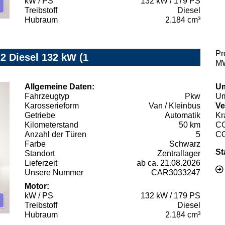
kW / PS
132 kW / 179 PS
Treibstoff
Diesel
Hubraum
2.184 cm³
Pr
.2 Diesel 132 kW (1
MW
Allgemeine Daten:
Um
Fahrzeugtyp
Pkw
Um
Karosserieform
Van / Kleinbus
Ve
Getriebe
Automatik
Kr
Kilometerstand
50 km
C
Anzahl der Türen
5
C
Farbe
Schwarz
St
Standort
Zentrallager
Lieferzeit
ab ca. 21.08.2026
Unsere Nummer
CAR3033247
Motor:
kW / PS
132 kW / 179 PS
Treibstoff
Diesel
Hubraum
2.184 cm³