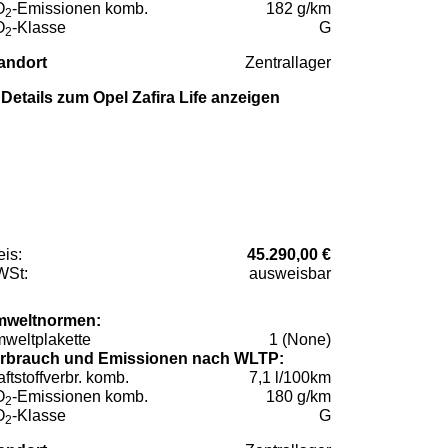
O
-Emissionen komb.
182 g/km
2
O
-Klasse
G
2
andort
Zentrallager
Details zum Opel Zafira Life anzeigen
eis:
45.290,00 €
St:
ausweisbar
weltnormen:
weltplakette
1 (None)
rbrauch und Emissionen nach WLTP:
aftstoffverbr. komb.
7,1 l/100km
O
-Emissionen komb.
180 g/km
2
O
-Klasse
G
2