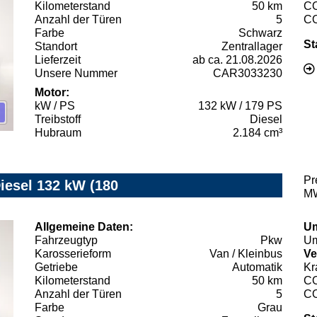
Kilometerstand
50 km
C
Anzahl der Türen
5
C
Farbe
Schwarz
St
Standort
Zentrallager
Lieferzeit
ab ca. 21.08.2026
Unsere Nummer
CAR3033230
Motor:
kW / PS
132 kW / 179 PS
Treibstoff
Diesel
Hubraum
2.184 cm³
Pr
Diesel 132 kW (180
MW
Allgemeine Daten:
Um
Fahrzeugtyp
Pkw
Um
Karosserieform
Van / Kleinbus
Ve
Getriebe
Automatik
Kr
Kilometerstand
50 km
C
Anzahl der Türen
5
C
Farbe
Grau