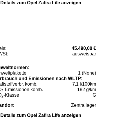
Details zum Opel Zafira Life anzeigen
eis:
45.490,00 €
St:
ausweisbar
weltnormen:
weltplakette
1 (None)
rbrauch und Emissionen nach WLTP:
aftstoffverbr. komb.
7,1 l/100km
O
-Emissionen komb.
182 g/km
2
O
-Klasse
G
2
andort
Zentrallager
Details zum Opel Zafira Life anzeigen