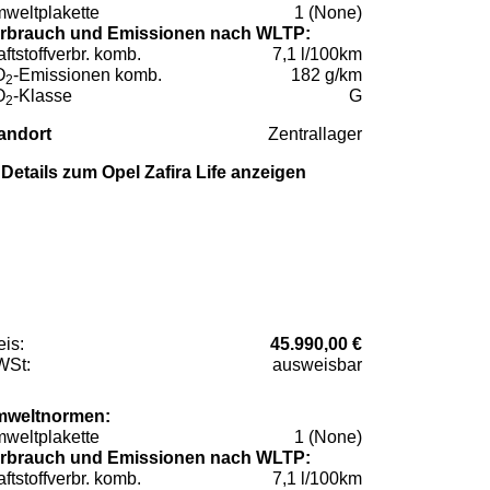
weltplakette
1 (None)
rbrauch und Emissionen nach WLTP:
aftstoffverbr. komb.
7,1 l/100km
O
-Emissionen komb.
182 g/km
2
O
-Klasse
G
2
andort
Zentrallager
Details zum Opel Zafira Life anzeigen
eis:
45.990,00 €
St:
ausweisbar
weltnormen:
weltplakette
1 (None)
rbrauch und Emissionen nach WLTP:
aftstoffverbr. komb.
7,1 l/100km