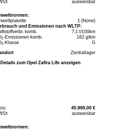
St:
ausweisbar
weltnormen:
weltplakette
1 (None)
rbrauch und Emissionen nach WLTP:
aftstoffverbr. komb.
7,1 l/100km
O
-Emissionen komb.
182 g/km
2
O
-Klasse
G
2
andort
Zentrallager
Details zum Opel Zafira Life anzeigen
eis:
45.990,00 €
St:
ausweisbar
weltnormen: