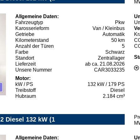
MW
Allgemeine Daten:
Um
Fahrzeugtyp
Pkw
Um
Karosserieform
Van / Kleinbus
Ve
Getriebe
Automatik
Kr
Kilometerstand
50 km
C
Anzahl der Türen
5
C
Farbe
Schwarz
St
Standort
Zentrallager
Lieferzeit
ab ca. 21.08.2026
Unsere Nummer
CAR3033235
Motor:
kW / PS
132 kW / 179 PS
Treibstoff
Diesel
Hubraum
2.184 cm³
Pr
.2 Diesel 132 kW (1
MW
Allgemeine Daten:
Um