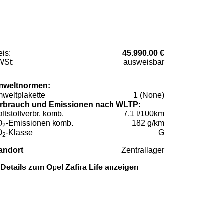
eis:
45.990,00 €
St:
ausweisbar
weltnormen:
weltplakette
1 (None)
rbrauch und Emissionen nach WLTP:
aftstoffverbr. komb.
7,1 l/100km
O
-Emissionen komb.
182 g/km
2
O
-Klasse
G
2
andort
Zentrallager
Details zum Opel Zafira Life anzeigen