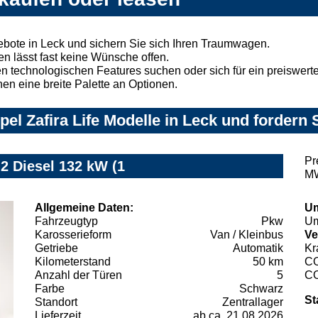
ebote in Leck und sichern Sie sich Ihren Traumwagen.
n lässt fast keine Wünsche offen.
 technologischen Features suchen oder sich für ein preiswertes
nen eine breite Palette an Optionen.
l Zafira Life Modelle in Leck und fordern 
Pr
.2 Diesel 132 kW (1
MW
Allgemeine Daten:
Um
Fahrzeugtyp
Pkw
Um
Karosserieform
Van / Kleinbus
Ve
Getriebe
Automatik
Kr
Kilometerstand
50 km
C
Anzahl der Türen
5
C
Farbe
Schwarz
St
Standort
Zentrallager
Lieferzeit
ab ca. 21.08.2026