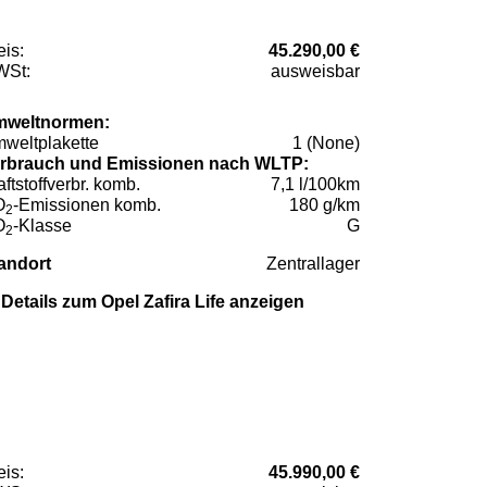
eis:
45.290,00 €
St:
ausweisbar
weltnormen:
weltplakette
1 (None)
rbrauch und Emissionen nach WLTP:
aftstoffverbr. komb.
7,1 l/100km
O
-Emissionen komb.
180 g/km
2
O
-Klasse
G
2
andort
Zentrallager
Details zum Opel Zafira Life anzeigen
eis:
45.990,00 €