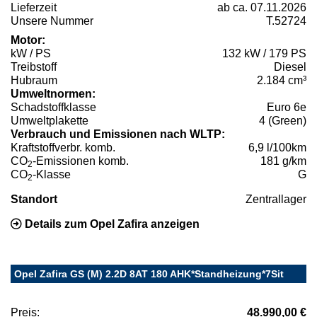
Lieferzeit
ab ca. 07.11.2026
Unsere Nummer
T.52724
Motor:
kW / PS
132 kW / 179 PS
Treibstoff
Diesel
Hubraum
2.184 cm³
Umweltnormen:
Schadstoffklasse
Euro 6e
Umweltplakette
4 (Green)
Verbrauch und Emissionen nach WLTP:
Kraftstoffverbr. komb.
6,9 l/100km
CO
-Emissionen komb.
181 g/km
2
CO
-Klasse
G
2
Standort
Zentrallager
Details zum Opel Zafira anzeigen
Opel Zafira GS (M) 2.2D 8AT 180 AHK*Standheizung*7Sit
Preis:
48.990,00 €