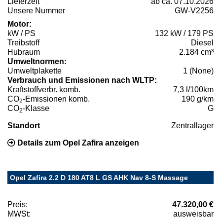
Lieferzeit
ab ca. 07.10.2026
Unsere Nummer
GW-V2256
Motor:
kW / PS
132 kW / 179 PS
Treibstoff
Diesel
Hubraum
2.184 cm³
Umweltnormen:
Umweltplakette
1 (None)
Verbrauch und Emissionen nach WLTP:
Kraftstoffverbr. komb.
7,3 l/100km
CO
-Emissionen komb.
190 g/km
2
CO
-Klasse
G
2
Standort
Zentrallager
Details zum Opel Zafira anzeigen
Opel Zafira 2.2 D 180 AT8 L GS AHK Nav 8-S Massage
Preis:
47.320,00 €
MWSt:
ausweisbar