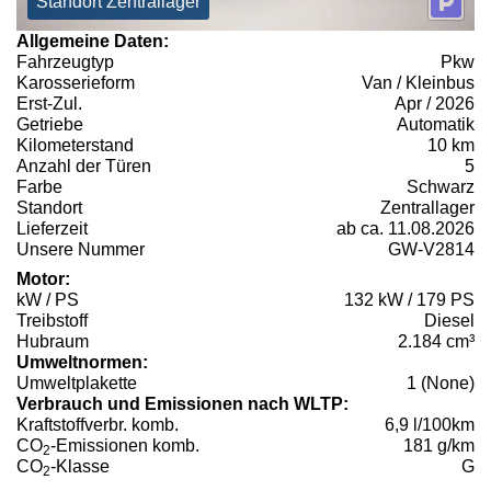
Standort Zentrallager
Allgemeine Daten:
Fahrzeugtyp
Pkw
Karosserieform
Van / Kleinbus
Erst-Zul.
Apr / 2026
Getriebe
Automatik
Kilometerstand
10 km
Anzahl der Türen
5
Farbe
Schwarz
Standort
Zentrallager
Lieferzeit
ab ca. 11.08.2026
Unsere Nummer
GW-V2814
Motor:
kW / PS
132 kW / 179 PS
Treibstoff
Diesel
Hubraum
2.184 cm³
Umweltnormen:
Umweltplakette
1 (None)
Verbrauch und Emissionen nach WLTP:
Kraftstoffverbr. komb.
6,9 l/100km
CO
-Emissionen komb.
181 g/km
2
CO
-Klasse
G
2