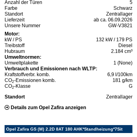
Anzahl der Türen
5
Farbe
Schwarz
Standort
Zentrallager
Lieferzeit
ab ca. 06.09.2026
Unsere Nummer
GW-V3821
Motor:
kW / PS
132 kW / 179 PS
Treibstoff
Diesel
Hubraum
2.184 cm³
Umweltnormen:
Umweltplakette
1 (None)
Verbrauch und Emissionen nach WLTP:
Kraftstoffverbr. komb.
6,9 l/100km
CO
-Emissionen komb.
181 g/km
2
CO
-Klasse
G
2
Standort
Zentrallager
Details zum Opel Zafira anzeigen
Opel Zafira GS (M) 2.2D 8AT 180 AHK*Standheizung*7Sit