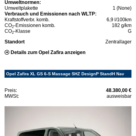
Umweltnormen:
Umweltplakette
1 (None)
Verbrauch und Emissionen nach WLTP:
Kraftstoffverbr. komb.
6,9 l/100km
CO
-Emissionen komb.
182 g/km
2
CO
-Klasse
G
2
Standort
Zentrallager
Details zum Opel Zafira anzeigen
Opel Zafira XL GS 6-S Massage SHZ DesignP StandH Nav
Preis:
48.380,00 €
MWSt:
ausweisbar