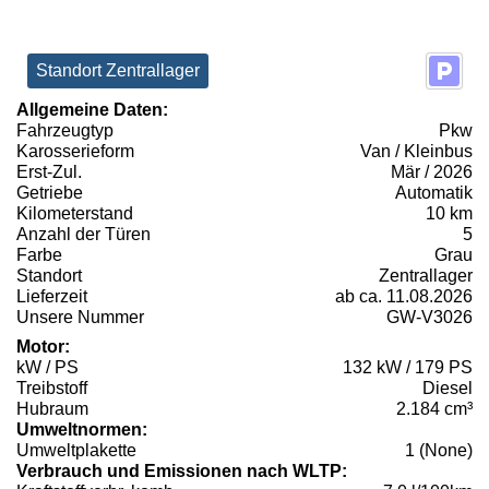
Standort Zentrallager
Allgemeine Daten:
Fahrzeugtyp
Pkw
Karosserieform
Van / Kleinbus
Erst-Zul.
Mär / 2026
Getriebe
Automatik
Kilometerstand
10 km
Anzahl der Türen
5
Farbe
Grau
Standort
Zentrallager
Lieferzeit
ab ca. 11.08.2026
Unsere Nummer
GW-V3026
Motor:
kW / PS
132 kW / 179 PS
Treibstoff
Diesel
Hubraum
2.184 cm³
Umweltnormen:
Umweltplakette
1 (None)
Verbrauch und Emissionen nach WLTP: