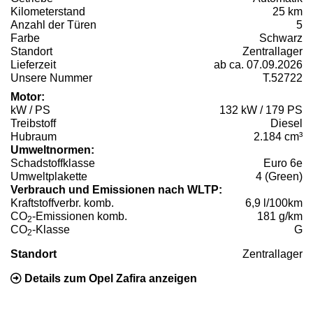
Kilometerstand
25 km
Anzahl der Türen
5
Farbe
Schwarz
Standort
Zentrallager
Lieferzeit
ab ca. 07.09.2026
Unsere Nummer
T.52722
Motor:
kW / PS
132 kW / 179 PS
Treibstoff
Diesel
Hubraum
2.184 cm³
Umweltnormen:
Schadstoffklasse
Euro 6e
Umweltplakette
4 (Green)
Verbrauch und Emissionen nach WLTP:
Kraftstoffverbr. komb.
6,9 l/100km
CO
-Emissionen komb.
181 g/km
2
CO
-Klasse
G
2
Standort
Zentrallager
Details zum Opel Zafira anzeigen