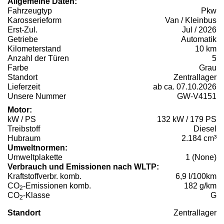
Allgemeine Daten:
Fahrzeugtyp
Pkw
Karosserieform
Van / Kleinbus
Erst-Zul.
Jul / 2026
Getriebe
Automatik
Kilometerstand
10 km
Anzahl der Türen
5
Farbe
Grau
Standort
Zentrallager
Lieferzeit
ab ca. 07.10.2026
Unsere Nummer
GW-V4151
Motor:
kW / PS
132 kW / 179 PS
Treibstoff
Diesel
Hubraum
2.184 cm³
Umweltnormen:
Umweltplakette
1 (None)
Verbrauch und Emissionen nach WLTP:
Kraftstoffverbr. komb.
6,9 l/100km
CO
-Emissionen komb.
182 g/km
2
CO
-Klasse
G
2
Standort
Zentrallager