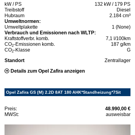
kW / PS
132 kW / 179 PS
Treibstoff
Diesel
Hubraum
2.184 cm³
Umweltnormen:
Umweltplakette
1 (None)
Verbrauch und Emissionen nach WLTP:
Kraftstoffverbr. komb.
7,1 l/100km
CO
-Emissionen komb.
187 g/km
2
CO
-Klasse
G
2
Standort
Zentrallager
Details zum Opel Zafira anzeigen
Opel Zafira GS (M) 2.2D 8AT 180 AHK*Standheizung*7Sit
Preis:
48.990,00 €
MWSt:
ausweisbar