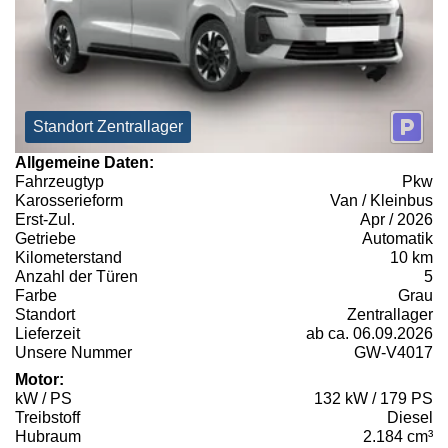
Standort Zentrallager
Allgemeine Daten:
Fahrzeugtyp
Pkw
Karosserieform
Van / Kleinbus
Erst-Zul.
Apr / 2026
Getriebe
Automatik
Kilometerstand
10 km
Anzahl der Türen
5
Farbe
Grau
Standort
Zentrallager
Lieferzeit
ab ca. 06.09.2026
Unsere Nummer
GW-V4017
Motor:
kW / PS
132 kW / 179 PS
Treibstoff
Diesel
Hubraum
2.184 cm³