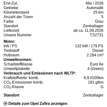
Erst-Zul.
Mai / 2026
Getriebe
Automatik
Kilometerstand
25 km
Anzahl der Türen
5
Farbe
Grau
Standort
Zentrallager
Lieferzeit
ab ca. 11.09.2026
Unsere Nummer
T.52731
Motor:
kW / PS
132 kW / 179 PS
Treibstoff
Diesel
Hubraum
2.184 cm³
Umweltnormen:
Schadstoffklasse
Euro 6e
Umweltplakette
4 (Green)
Verbrauch und Emissionen nach WLTP:
Kraftstoffverbr. komb.
6,9 l/100km
CO
-Emissionen komb.
181 g/km
2
CO
-Klasse
G
2
Standort
Zentrallager
Details zum Opel Zafira anzeigen