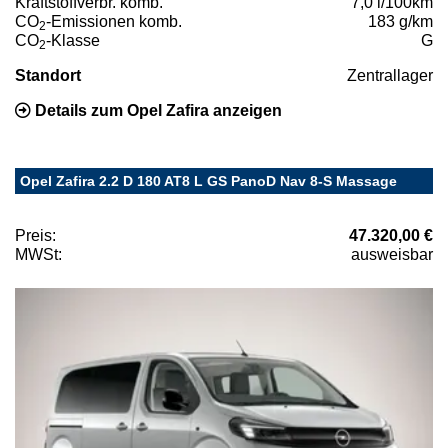
Kraftstoffverbr. komb.
7,0 l/100km
CO
-Emissionen komb.
183 g/km
2
CO
-Klasse
G
2
Standort
Zentrallager
Details zum Opel Zafira anzeigen
Opel Zafira 2.2 D 180 AT8 L GS PanoD Nav 8-S Massage
Preis:
47.320,00 €
MWSt:
ausweisbar