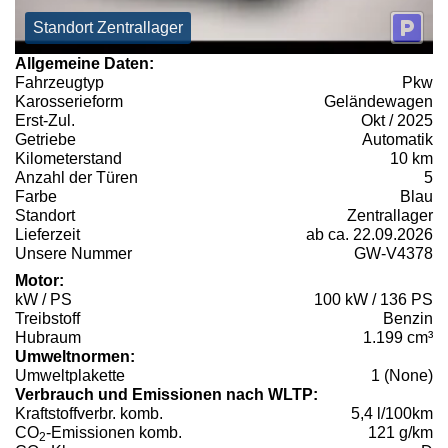
Standort Zentrallager
Allgemeine Daten:
Fahrzeugtyp
Pkw
Karosserieform
Geländewagen
Erst-Zul.
Okt / 2025
Getriebe
Automatik
Kilometerstand
10 km
Anzahl der Türen
5
Farbe
Blau
Standort
Zentrallager
Lieferzeit
ab ca. 22.09.2026
Unsere Nummer
GW-V4378
Motor:
kW / PS
100 kW / 136 PS
Treibstoff
Benzin
Hubraum
1.199 cm³
Umweltnormen:
Umweltplakette
1 (None)
Verbrauch und Emissionen nach WLTP:
Kraftstoffverbr. komb.
5,4 l/100km
CO
-Emissionen komb.
121 g/km
2