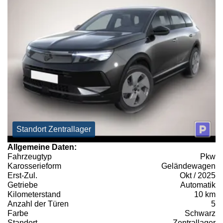
Standort Zentrallager
Allgemeine Daten:
Fahrzeugtyp
Pkw
Karosserieform
Geländewagen
Erst-Zul.
Okt / 2025
Getriebe
Automatik
Kilometerstand
10 km
Anzahl der Türen
5
Farbe
Schwarz
Standort
Zentrallager