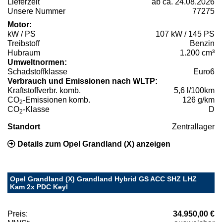
Lieferzeit
ab ca. 24.08.2026
Unsere Nummer
77275
Motor:
kW / PS
107 kW / 145 PS
Treibstoff
Benzin
Hubraum
1.200 cm³
Umweltnormen:
Schadstoffklasse
Euro6
Verbrauch und Emissionen nach WLTP:
Kraftstoffverbr. komb.
5,6 l/100km
CO
-Emissionen komb.
126 g/km
2
CO
-Klasse
D
2
Standort
Zentrallager
Details zum Opel Grandland (X) anzeigen
Opel Grandland (X) Grandland Hybrid GS ACC SHZ LHZ
Kam 2x PDC Keyl
Preis:
34.950,00 €