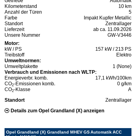
Getriebe
Automatik
Kilometerstand
10 km
Anzahl der Türen
5
Farbe
Impakt Kupfer Metallic
Standort
Zentrallager
Lieferzeit
ab ca. 11.09.2026
Unsere Nummer
GW-V3446
Motor:
kW / PS
157 kW / 213 PS
Treibstoff
Elektro
Umweltnormen:
Umweltplakette
1 (None)
Verbrauch und Emissionen nach WLTP:
Energieverbr. komb.
17,1 kWh/100km
CO
-Emissionen komb.
0 g/km
2
CO
-Klasse
A
2
Standort
Zentrallager
Details zum Opel Grandland (X) anzeigen
Opel Grandland (X) Grandland MHEV GS Automatik ACC