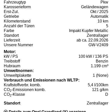
Fahrzeugtyp
Pkw
Karosserieform
Geländewagen
Erst-Zul.
Okt / 2025
Getriebe
Automatik
Kilometerstand
10 km
Anzahl der Türen
5
Farbe
Impakt Kupfer Metallic
Standort
Zentrallager
Lieferzeit
ab ca. 22.09.2026
Unsere Nummer
GW-V2409
Motor:
kW / PS
100 kW / 136 PS
Treibstoff
Benzin
Hubraum
1.199 cm³
Umweltnormen:
Umweltplakette
1 (None)
Verbrauch und Emissionen nach WLTP:
Kraftstoffverbr. komb.
5,4 l/100km
CO
-Emissionen komb.
121 g/km
2
CO
-Klasse
D
2
Standort
Zentrallager
Details zum Opel Grandland (X) anzeigen