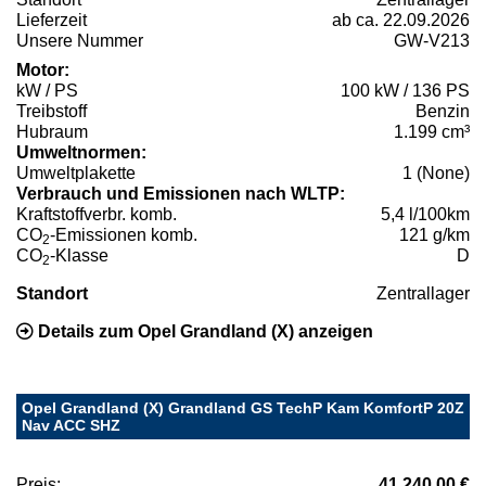
Lieferzeit
ab ca. 22.09.2026
Unsere Nummer
GW-V213
Motor:
kW / PS
100 kW / 136 PS
Treibstoff
Benzin
Hubraum
1.199 cm³
Umweltnormen:
Umweltplakette
1 (None)
Verbrauch und Emissionen nach WLTP:
Kraftstoffverbr. komb.
5,4 l/100km
CO
-Emissionen komb.
121 g/km
2
CO
-Klasse
D
2
Standort
Zentrallager
Details zum Opel Grandland (X) anzeigen
Opel Grandland (X) Grandland GS TechP Kam KomfortP 20Z
Nav ACC SHZ
Preis:
41.240,00 €