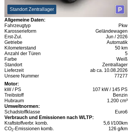
Standort Zentrallager
Allgemeine Daten:
Fahrzeugtyp
Pkw
Karosserieform
Geländewagen
Erst-Zul.
Jun / 2026
Getriebe
Automatik
Kilometerstand
50 km
Anzahl der Türen
5
Farbe
Weiß
Standort
Zentrallager
Lieferzeit
ab ca. 10.08.2026
Unsere Nummer
77277
Motor:
kW / PS
107 kW / 145 PS
Treibstoff
Benzin
Hubraum
1.200 cm³
Umweltnormen:
Schadstoffklasse
Euro6
Verbrauch und Emissionen nach WLTP:
Kraftstoffverbr. komb.
5,6 l/100km
CO
-Emissionen komb.
126 g/km
2