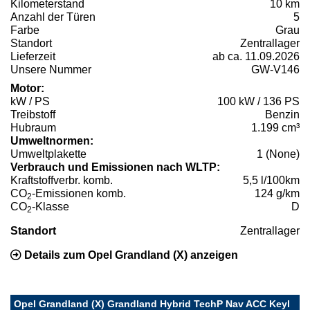
Kilometerstand
10 km
Anzahl der Türen
5
Farbe
Grau
Standort
Zentrallager
Lieferzeit
ab ca. 11.09.2026
Unsere Nummer
GW-V146
Motor:
kW / PS
100 kW / 136 PS
Treibstoff
Benzin
Hubraum
1.199 cm³
Umweltnormen:
Umweltplakette
1 (None)
Verbrauch und Emissionen nach WLTP:
Kraftstoffverbr. komb.
5,5 l/100km
CO
-Emissionen komb.
124 g/km
2
CO
-Klasse
D
2
Standort
Zentrallager
Details zum Opel Grandland (X) anzeigen
Opel Grandland (X) Grandland Hybrid TechP Nav ACC Keyl