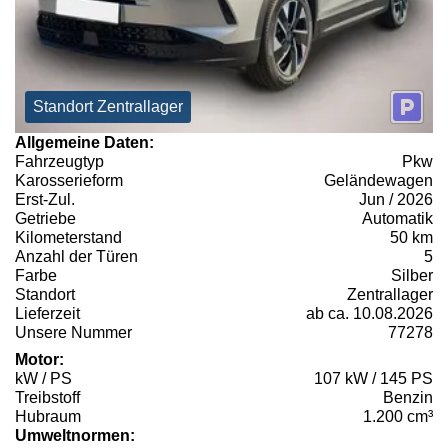
Standort Zentrallager
Allgemeine Daten:
Fahrzeugtyp
Pkw
Karosserieform
Geländewagen
Erst-Zul.
Jun / 2026
Getriebe
Automatik
Kilometerstand
50 km
Anzahl der Türen
5
Farbe
Silber
Standort
Zentrallager
Lieferzeit
ab ca. 10.08.2026
Unsere Nummer
77278
Motor:
kW / PS
107 kW / 145 PS
Treibstoff
Benzin
Hubraum
1.200 cm³
Umweltnormen: