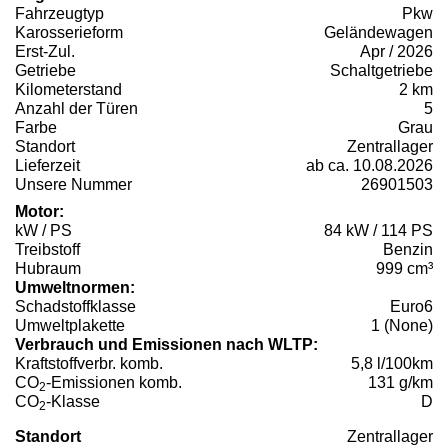
Fahrzeugtyp
Pkw
Karosserieform
Geländewagen
Erst-Zul.
Apr / 2026
Getriebe
Schaltgetriebe
Kilometerstand
2 km
Anzahl der Türen
5
Farbe
Grau
Standort
Zentrallager
Lieferzeit
ab ca. 10.08.2026
Unsere Nummer
26901503
Motor:
kW / PS
84 kW / 114 PS
Treibstoff
Benzin
Hubraum
999 cm³
Umweltnormen:
Schadstoffklasse
Euro6
Umweltplakette
1 (None)
Verbrauch und Emissionen nach WLTP:
Kraftstoffverbr. komb.
5,8 l/100km
CO
-Emissionen komb.
131 g/km
2
CO
-Klasse
D
2
Standort
Zentrallager