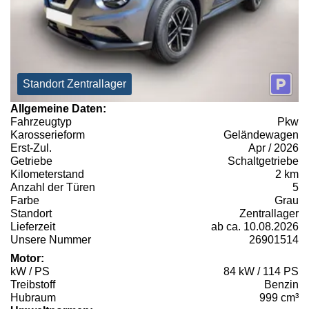
Standort Zentrallager
Allgemeine Daten:
Fahrzeugtyp
Pkw
Karosserieform
Geländewagen
Erst-Zul.
Apr / 2026
Getriebe
Schaltgetriebe
Kilometerstand
2 km
Anzahl der Türen
5
Farbe
Grau
Standort
Zentrallager
Lieferzeit
ab ca. 10.08.2026
Unsere Nummer
26901514
Motor:
kW / PS
84 kW / 114 PS
Treibstoff
Benzin
Hubraum
999 cm³