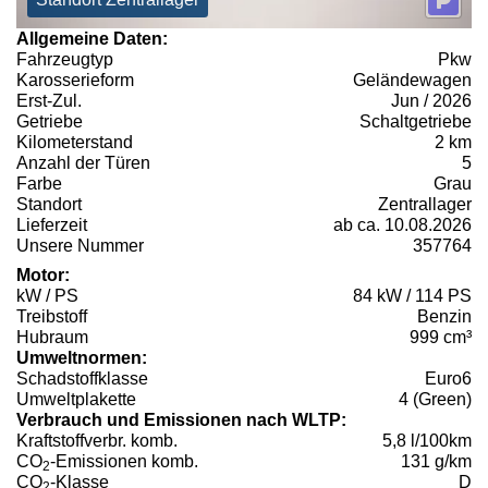
Allgemeine Daten:
Fahrzeugtyp
Pkw
Karosserieform
Geländewagen
Erst-Zul.
Jun / 2026
Getriebe
Schaltgetriebe
Kilometerstand
2 km
Anzahl der Türen
5
Farbe
Grau
Standort
Zentrallager
Lieferzeit
ab ca. 10.08.2026
Unsere Nummer
357764
Motor:
kW / PS
84 kW / 114 PS
Treibstoff
Benzin
Hubraum
999 cm³
Umweltnormen:
Schadstoffklasse
Euro6
Umweltplakette
4 (Green)
Verbrauch und Emissionen nach WLTP:
Kraftstoffverbr. komb.
5,8 l/100km
CO
-Emissionen komb.
131 g/km
2
CO
-Klasse
D
2