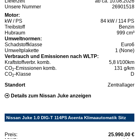
Lieferzeit
ab ca. 10.08.2026
Unsere Nummer
26901518
Motor:
kW / PS
84 kW / 114 PS
Treibstoff
Benzin
Hubraum
999 cm³
Umweltnormen:
Schadstoffklasse
Euro6
Umweltplakette
1 (None)
Verbrauch und Emissionen nach WLTP:
Kraftstoffverbr. komb.
5,8 l/100km
CO
-Emissionen komb.
131 g/km
2
CO
-Klasse
D
2
Standort
Zentrallager
Details zum Nissan Juke anzeigen
Nissan Juke 1.0 DIG-T 114PS Acenta Klimaautomatik Sitz
Preis:
25.990,00 €