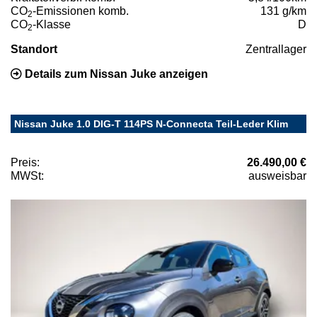
CO
-Emissionen komb.
131 g/km
2
CO
-Klasse
D
2
Standort
Zentrallager
Details zum Nissan Juke anzeigen
Nissan Juke 1.0 DIG-T 114PS N-Connecta Teil-Leder Klim
Preis:
26.490,00 €
MWSt:
ausweisbar