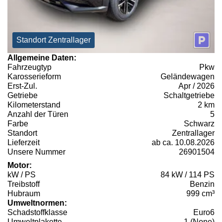
Standort Zentrallager
Allgemeine Daten:
Fahrzeugtyp
Pkw
Karosserieform
Geländewagen
Erst-Zul.
Apr / 2026
Getriebe
Schaltgetriebe
Kilometerstand
2 km
Anzahl der Türen
5
Farbe
Schwarz
Standort
Zentrallager
Lieferzeit
ab ca. 10.08.2026
Unsere Nummer
26901504
Motor:
kW / PS
84 kW / 114 PS
Treibstoff
Benzin
Hubraum
999 cm³
Umweltnormen:
Schadstoffklasse
Euro6
Umweltplakette
1 (None)