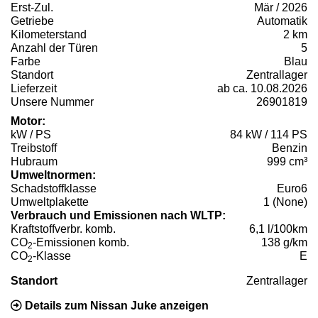
Erst-Zul.
Mär / 2026
Getriebe
Automatik
Kilometerstand
2 km
Anzahl der Türen
5
Farbe
Blau
Standort
Zentrallager
Lieferzeit
ab ca. 10.08.2026
Unsere Nummer
26901819
Motor:
kW / PS
84 kW / 114 PS
Treibstoff
Benzin
Hubraum
999 cm³
Umweltnormen:
Schadstoffklasse
Euro6
Umweltplakette
1 (None)
Verbrauch und Emissionen nach WLTP:
Kraftstoffverbr. komb.
6,1 l/100km
CO
-Emissionen komb.
138 g/km
2
CO
-Klasse
E
2
Standort
Zentrallager
Details zum Nissan Juke anzeigen