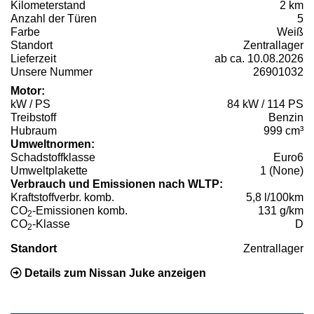
Kilometerstand
2 km
Anzahl der Türen
5
Farbe
Weiß
Standort
Zentrallager
Lieferzeit
ab ca. 10.08.2026
Unsere Nummer
26901032
Motor:
kW / PS
84 kW / 114 PS
Treibstoff
Benzin
Hubraum
999 cm³
Umweltnormen:
Schadstoffklasse
Euro6
Umweltplakette
1 (None)
Verbrauch und Emissionen nach WLTP:
Kraftstoffverbr. komb.
5,8 l/100km
CO
-Emissionen komb.
131 g/km
2
CO
-Klasse
D
2
Standort
Zentrallager
Details zum Nissan Juke anzeigen