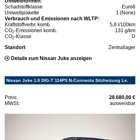
Umweltnormen:
Schadstoffklasse
Euro6
Umweltplakette
1 (None)
Verbrauch und Emissionen nach WLTP:
Kraftstoffverbr. komb.
5,8 l/100km
CO
-Emissionen komb.
131 g/km
2
CO
-Klasse
D
2
Standort
Zentrallager
Details zum Nissan Juke anzeigen
Nissan Juke 1.0 DIG-T 114PS N-Connecta Sitzheizung Le.
Preis:
28.680,00 €
MWSt:
ausweisbar