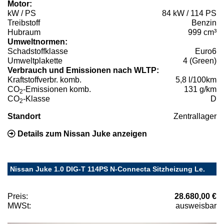
Motor:
kW / PS
84 kW / 114 PS
Treibstoff
Benzin
Hubraum
999 cm³
Umweltnormen:
Schadstoffklasse
Euro6
Umweltplakette
4 (Green)
Verbrauch und Emissionen nach WLTP:
Kraftstoffverbr. komb.
5,8 l/100km
CO
-Emissionen komb.
131 g/km
2
CO
-Klasse
D
2
Standort
Zentrallager
Details zum Nissan Juke anzeigen
Nissan Juke 1.0 DIG-T 114PS N-Connecta Sitzheizung Le.
Preis:
28.680,00 €
MWSt:
ausweisbar