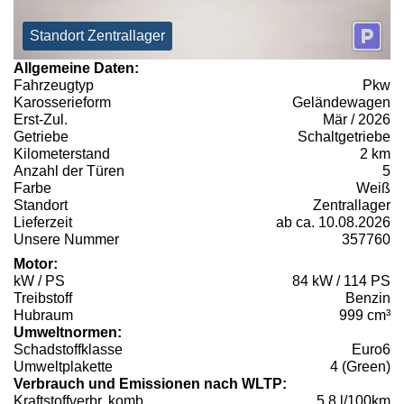
Standort Zentrallager
Allgemeine Daten:
Fahrzeugtyp
Pkw
Karosserieform
Geländewagen
Erst-Zul.
Mär / 2026
Getriebe
Schaltgetriebe
Kilometerstand
2 km
Anzahl der Türen
5
Farbe
Weiß
Standort
Zentrallager
Lieferzeit
ab ca. 10.08.2026
Unsere Nummer
357760
Motor:
kW / PS
84 kW / 114 PS
Treibstoff
Benzin
Hubraum
999 cm³
Umweltnormen:
Schadstoffklasse
Euro6
Umweltplakette
4 (Green)
Verbrauch und Emissionen nach WLTP:
Kraftstoffverbr. komb.
5,8 l/100km