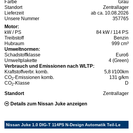
Farbe
Grau
Standort
Zentrallager
Lieferzeit
ab ca. 10.08.2026
Unsere Nummer
357765
Motor:
kW / PS
84 kW / 114 PS
Treibstoff
Benzin
Hubraum
999 cm³
Umweltnormen:
Schadstoffklasse
Euro6
Umweltplakette
4 (Green)
Verbrauch und Emissionen nach WLTP:
Kraftstoffverbr. komb.
5,8 l/100km
CO
-Emissionen komb.
131 g/km
2
CO
-Klasse
D
2
Standort
Zentrallager
Details zum Nissan Juke anzeigen
Nissan Juke 1.0 DIG-T 114PS N-Design Automatik Teil-Le