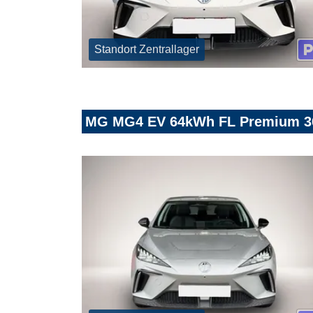
Standort Zentrallager
MG MG4 EV 64kWh FL Premium 360