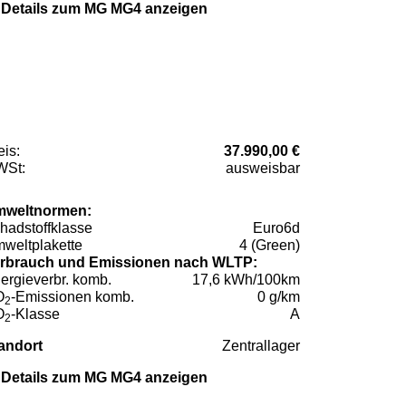
Details zum MG MG4 anzeigen
eis:
37.990,00 €
St:
ausweisbar
weltnormen:
hadstoffklasse
Euro6d
weltplakette
4 (Green)
rbrauch und Emissionen nach WLTP:
ergieverbr. komb.
17,6 kWh/100km
O
-Emissionen komb.
0 g/km
2
O
-Klasse
A
2
andort
Zentrallager
Details zum MG MG4 anzeigen