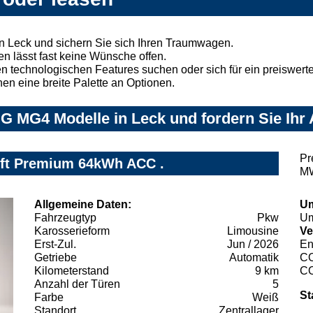
 Leck und sichern Sie sich Ihren Traumwagen.
n lässt fast keine Wünsche offen.
 technologischen Features suchen oder sich für ein preiswertes
nen eine breite Palette an Optionen.
G MG4 Modelle in Leck und fordern Sie Ihr
Pr
ft Premium 64kWh ACC .
MW
Allgemeine Daten:
Um
Fahrzeugtyp
Pkw
Um
Karosserieform
Limousine
Ve
Erst-Zul.
Jun / 2026
En
Getriebe
Automatik
C
Kilometerstand
9 km
C
Anzahl der Türen
5
St
Farbe
Weiß
Standort
Zentrallager