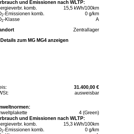
rbrauch und Emissionen nach WLTP:
ergieverbr. komb.
15,5 kWh/100km
O
-Emissionen komb.
0 g/km
2
O
-Klasse
A
2
andort
Zentrallager
Details zum MG MG4 anzeigen
eis:
31.400,00 €
St:
ausweisbar
weltnormen:
weltplakette
4 (Green)
rbrauch und Emissionen nach WLTP:
ergieverbr. komb.
15,3 kWh/100km
O
-Emissionen komb.
0 g/km
2