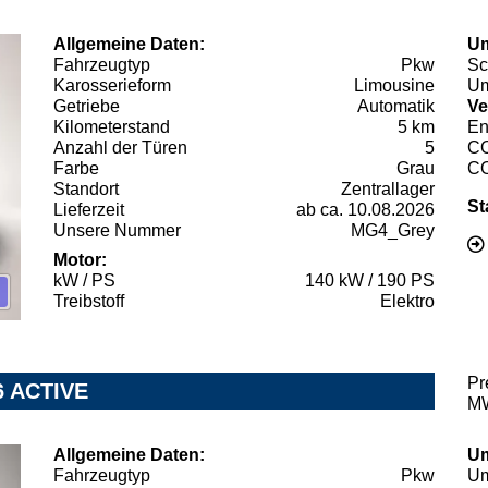
Allgemeine Daten:
Um
Fahrzeugtyp
Pkw
Sc
Karosserieform
Limousine
Um
Getriebe
Automatik
Ve
Kilometerstand
5 km
En
Anzahl der Türen
5
C
Farbe
Grau
C
Standort
Zentrallager
St
Lieferzeit
ab ca. 10.08.2026
Unsere Nummer
MG4_Grey
Motor:
kW / PS
140 kW / 190 PS
Treibstoff
Elektro
Pr
 ACTIVE
MW
Allgemeine Daten:
Um
Fahrzeugtyp
Pkw
Um