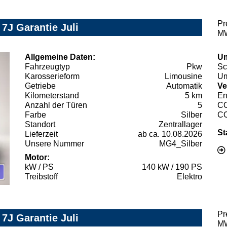
Pr
J Garantie Juli
MW
Allgemeine Daten:
Um
Fahrzeugtyp
Pkw
Sc
Karosserieform
Limousine
Um
Getriebe
Automatik
Ve
Kilometerstand
5 km
En
Anzahl der Türen
5
C
Farbe
Silber
C
Standort
Zentrallager
St
Lieferzeit
ab ca. 10.08.2026
Unsere Nummer
MG4_Silber
Motor:
kW / PS
140 kW / 190 PS
Treibstoff
Elektro
Pr
J Garantie Juli
MW