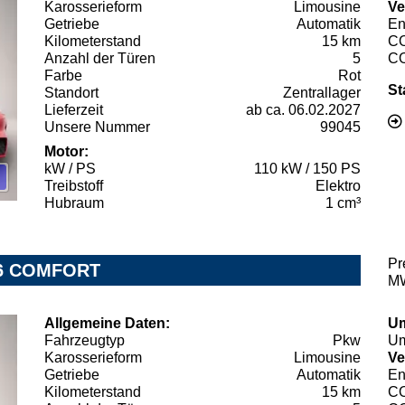
Karosserieform
Limousine
Ve
Getriebe
Automatik
En
Kilometerstand
15 km
C
Anzahl der Türen
5
C
Farbe
Rot
St
Standort
Zentrallager
Lieferzeit
ab ca. 06.02.2027
Unsere Nummer
99045
Motor:
kW / PS
110 kW / 150 PS
Treibstoff
Elektro
Hubraum
1 cm³
Pr
6 COMFORT
MW
Allgemeine Daten:
Um
Fahrzeugtyp
Pkw
Um
Karosserieform
Limousine
Ve
Getriebe
Automatik
En
Kilometerstand
15 km
C