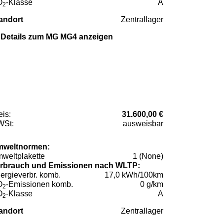
O
-Klasse
A
2
andort
Zentrallager
Details zum MG MG4 anzeigen
eis:
31.600,00 €
St:
ausweisbar
weltnormen:
weltplakette
1 (None)
rbrauch und Emissionen nach WLTP:
ergieverbr. komb.
17,0 kWh/100km
O
-Emissionen komb.
0 g/km
2
O
-Klasse
A
2
andort
Zentrallager