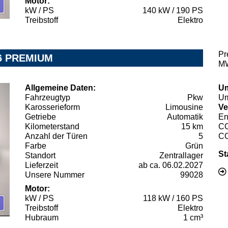
Motor:
kW / PS
140 kW / 190 PS
Treibstoff
Elektro
Pr
6 PREMIUM
MW
Allgemeine Daten:
Um
Fahrzeugtyp
Pkw
Um
Karosserieform
Limousine
Ve
Getriebe
Automatik
En
Kilometerstand
15 km
C
Anzahl der Türen
5
C
Farbe
Grün
St
Standort
Zentrallager
Lieferzeit
ab ca. 06.02.2027
Unsere Nummer
99028
Motor:
kW / PS
118 kW / 160 PS
Treibstoff
Elektro
Hubraum
1 cm³