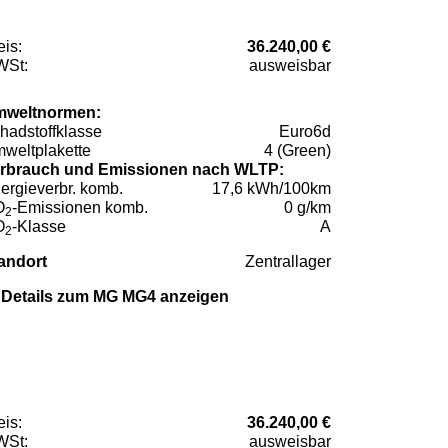
eis:
36.240,00 €
St:
ausweisbar
weltnormen:
hadstoffklasse
Euro6d
weltplakette
4 (Green)
rbrauch und Emissionen nach WLTP:
ergieverbr. komb.
17,6 kWh/100km
O
-Emissionen komb.
0 g/km
2
O
-Klasse
A
2
andort
Zentrallager
Details zum MG MG4 anzeigen
eis:
36.240,00 €
St:
ausweisbar