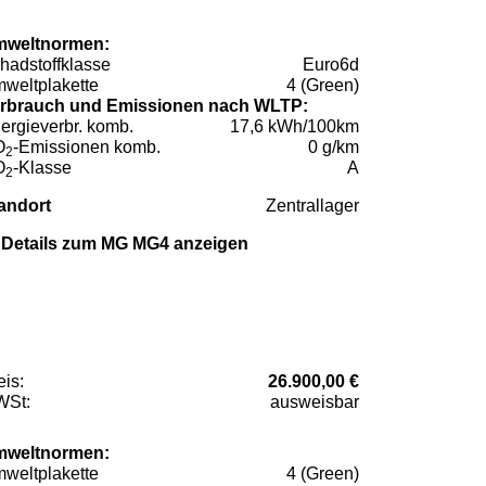
weltnormen:
hadstoffklasse
Euro6d
weltplakette
4 (Green)
rbrauch und Emissionen nach WLTP:
ergieverbr. komb.
17,6 kWh/100km
O
-Emissionen komb.
0 g/km
2
O
-Klasse
A
2
andort
Zentrallager
Details zum MG MG4 anzeigen
eis:
26.900,00 €
St:
ausweisbar
weltnormen:
weltplakette
4 (Green)