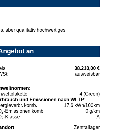
, aber qualitativ hochwertiges
 Angebot an
eis:
38.210,00 €
St:
ausweisbar
weltnormen:
weltplakette
4 (Green)
rbrauch und Emissionen nach WLTP:
ergieverbr. komb.
17,6 kWh/100km
O
-Emissionen komb.
0 g/km
2
O
-Klasse
A
2
andort
Zentrallager