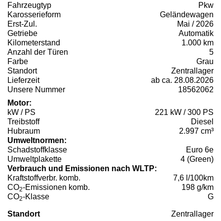
Fahrzeugtyp
Pkw
Karosserieform
Geländewagen
Erst-Zul.
Mai / 2026
Getriebe
Automatik
Kilometerstand
1.000 km
Anzahl der Türen
5
Farbe
Grau
Standort
Zentrallager
Lieferzeit
ab ca. 28.08.2026
Unsere Nummer
18562062
Motor:
kW / PS
221 kW / 300 PS
Treibstoff
Diesel
Hubraum
2.997 cm³
Umweltnormen:
Schadstoffklasse
Euro 6e
Umweltplakette
4 (Green)
Verbrauch und Emissionen nach WLTP:
Kraftstoffverbr. komb.
7,6 l/100km
CO
-Emissionen komb.
198 g/km
2
CO
-Klasse
G
2
Standort
Zentrallager