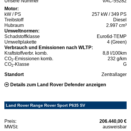
Unsere Nummer
VAC-55282
Motor:
kW / PS
257 kW / 349 PS
Treibstoff
Diesel
Hubraum
2.997 cm³
Umweltnormen:
Schadstoffklasse
Euro6d-TEMP
Umweltplakette
4 (Green)
Verbrauch und Emissionen nach WLTP:
Kraftstoffverbr. komb.
8,8 l/100km
CO
-Emissionen komb.
232 g/km
2
CO
-Klasse
G
2
Standort
Zentrallager
Details zum Land Rover Defender anzeigen
Land Rover Range Rover Sport P635 SV
Preis:
206.440,00 €
MWSt:
ausweisbar