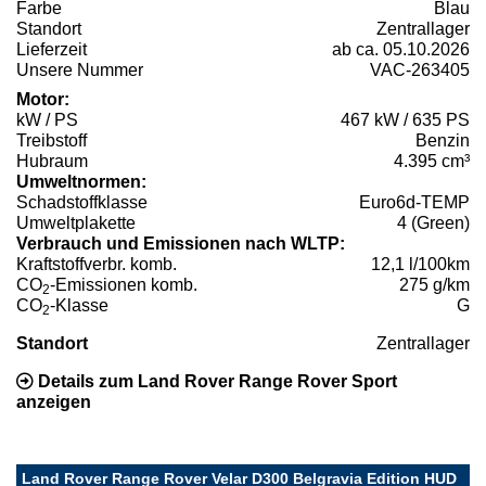
Farbe
Blau
Standort
Zentrallager
Lieferzeit
ab ca. 05.10.2026
Unsere Nummer
VAC-263405
Motor:
kW / PS
467 kW / 635 PS
Treibstoff
Benzin
Hubraum
4.395 cm³
Umweltnormen:
Schadstoffklasse
Euro6d-TEMP
Umweltplakette
4 (Green)
Verbrauch und Emissionen nach WLTP:
Kraftstoffverbr. komb.
12,1 l/100km
CO
-Emissionen komb.
275 g/km
2
CO
-Klasse
G
2
Standort
Zentrallager
Details zum Land Rover Range Rover Sport
anzeigen
Land Rover Range Rover Velar D300 Belgravia Edition HUD