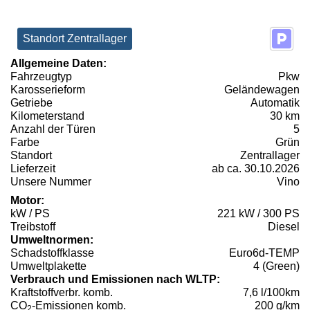
Standort Zentrallager
Allgemeine Daten:
Fahrzeugtyp
Pkw
Karosserieform
Geländewagen
Getriebe
Automatik
Kilometerstand
30 km
Anzahl der Türen
5
Farbe
Grün
Standort
Zentrallager
Lieferzeit
ab ca. 30.10.2026
Unsere Nummer
Vino
Motor:
kW / PS
221 kW / 300 PS
Treibstoff
Diesel
Umweltnormen:
Schadstoffklasse
Euro6d-TEMP
Umweltplakette
4 (Green)
Verbrauch und Emissionen nach WLTP:
Kraftstoffverbr. komb.
7,6 l/100km
CO
-Emissionen komb.
200 g/km
2