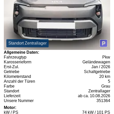
Standort Zentrallager
Allgemeine Daten:
Fahrzeugtyp
Pkw
Karosserieform
Geländewagen
Erst-Zul.
Jan / 2026
Getriebe
Schaltgetriebe
Kilometerstand
20 km
Anzahl der Türen
5
Farbe
Grau
Standort
Zentrallager
Lieferzeit
ab ca. 10.08.2026
Unsere Nummer
351364
Motor:
kW / PS
74 kW / 101 PS