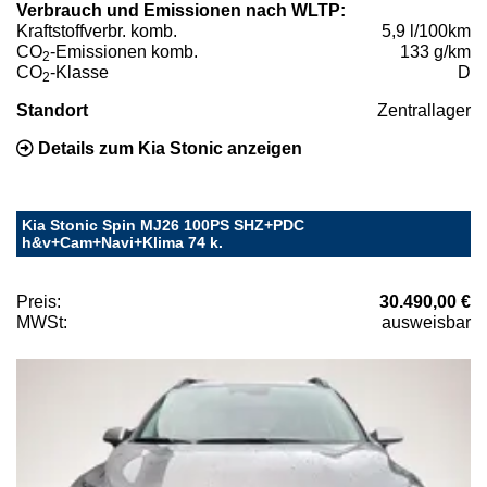
Verbrauch und Emissionen nach WLTP:
Kraftstoffverbr. komb.
5,9 l/100km
CO
-Emissionen komb.
133 g/km
2
CO
-Klasse
D
2
Standort
Zentrallager
Details zum Kia Stonic anzeigen
Kia Stonic Spin MJ26 100PS SHZ+PDC
h&v+Cam+Navi+Klima 74 k.
Preis:
30.490,00 €
MWSt:
ausweisbar