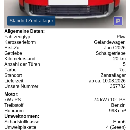
Standort Zentrallager
Allgemeine Daten:
Fahrzeugtyp
Pkw
Karosserieform
Geländewagen
Erst-Zul.
Jun / 2026
Getriebe
Schaltgetriebe
Kilometerstand
20 km
Anzahl der Türen
5
Farbe
Rot
Standort
Zentrallager
Lieferzeit
ab ca. 10.08.2026
Unsere Nummer
357782
Motor:
kW / PS
74 kW / 101 PS
Treibstoff
Benzin
Hubraum
998 cm³
Umweltnormen:
Schadstoffklasse
Euro6
Umweltplakette
4 (Green)