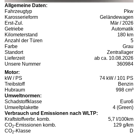
Allgemeine Daten:
Fahrzeugtyp
Pkw
Karosserieform
Geländewagen
Erst-Zul.
Mär / 2026
Getriebe
Automatik
Kilometerstand
180 km
Anzahl der Türen
5
Farbe
Grau
Standort
Zentrallager
Lieferzeit
ab ca. 10.08.2026
Unsere Nummer
360984
Motor:
kW / PS
74 kW / 101 PS
Treibstoff
Benzin
Hubraum
998 cm³
Umweltnormen:
Schadstoffklasse
Euro6
Umweltplakette
4 (Green)
Verbrauch und Emissionen nach WLTP:
Kraftstoffverbr. komb.
5,7 l/100km
CO
-Emissionen komb.
129 g/km
2
CO
-Klasse
D
2