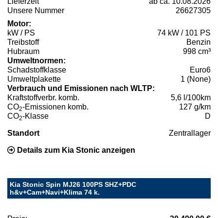
Lieferzeit
ab ca. 10.08.2026
Unsere Nummer
26627305
Motor:
kW / PS
74 kW / 101 PS
Treibstoff
Benzin
Hubraum
998 cm³
Umweltnormen:
Schadstoffklasse
Euro6
Umweltplakette
1 (None)
Verbrauch und Emissionen nach WLTP:
Kraftstoffverbr. komb.
5,6 l/100km
CO
-Emissionen komb.
127 g/km
2
CO
-Klasse
D
2
Standort
Zentrallager
Details zum Kia Stonic anzeigen
Kia Stonic Spin MJ26 100PS SHZ+PDC
h&v+Cam+Navi+Klima 74 k.