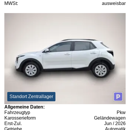
MWSt:
ausweisbar
Standort Zentrallager
Allgemeine Daten:
Fahrzeugtyp
Pkw
Karosserieform
Geländewagen
Erst-Zul.
Jun / 2026
Getriebe
Automatik