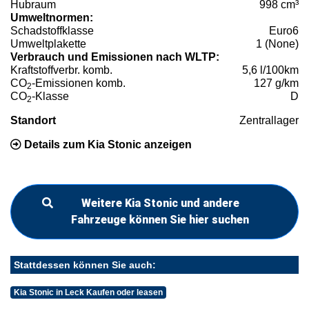
Hubraum
998 cm³
Umweltnormen:
Schadstoffklasse
Euro6
Umweltplakette
1 (None)
Verbrauch und Emissionen nach WLTP:
Kraftstoffverbr. komb.
5,6 l/100km
CO
-Emissionen komb.
127 g/km
2
CO
-Klasse
D
2
Standort
Zentrallager
Details zum Kia Stonic anzeigen
Weitere Kia Stonic und andere
Fahrzeuge können Sie hier suchen
Stattdessen können Sie auch:
Kia Stonic in Leck Kaufen oder leasen