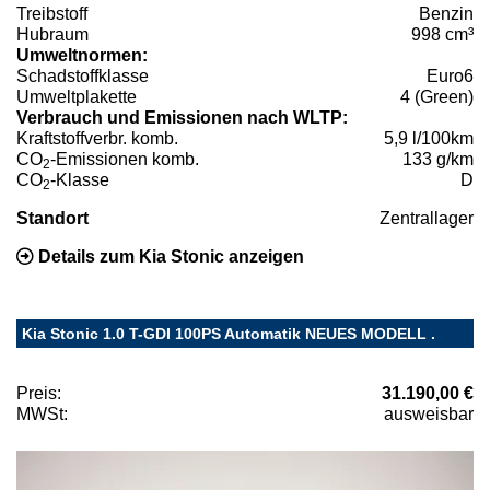
Treibstoff
Benzin
Hubraum
998 cm³
Umweltnormen:
Schadstoffklasse
Euro6
Umweltplakette
4 (Green)
Verbrauch und Emissionen nach WLTP:
Kraftstoffverbr. komb.
5,9 l/100km
CO
-Emissionen komb.
133 g/km
2
CO
-Klasse
D
2
Standort
Zentrallager
Details zum Kia Stonic anzeigen
Kia Stonic 1.0 T-GDI 100PS Automatik NEUES MODELL .
Preis:
31.190,00 €
MWSt:
ausweisbar