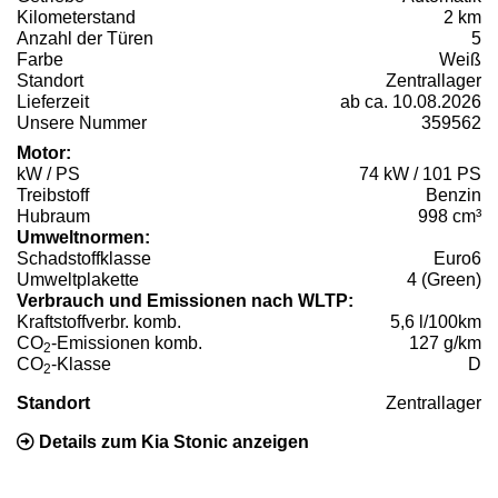
Kilometerstand
2 km
Anzahl der Türen
5
Farbe
Weiß
Standort
Zentrallager
Lieferzeit
ab ca. 10.08.2026
Unsere Nummer
359562
Motor:
kW / PS
74 kW / 101 PS
Treibstoff
Benzin
Hubraum
998 cm³
Umweltnormen:
Schadstoffklasse
Euro6
Umweltplakette
4 (Green)
Verbrauch und Emissionen nach WLTP:
Kraftstoffverbr. komb.
5,6 l/100km
CO
-Emissionen komb.
127 g/km
2
CO
-Klasse
D
2
Standort
Zentrallager
Details zum Kia Stonic anzeigen