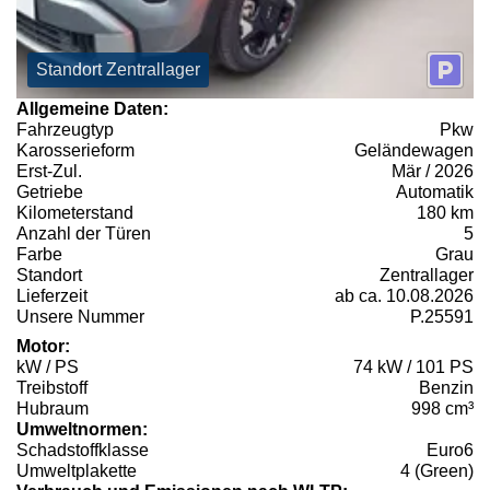
Standort Zentrallager
Allgemeine Daten:
Fahrzeugtyp
Pkw
Karosserieform
Geländewagen
Erst-Zul.
Mär / 2026
Getriebe
Automatik
Kilometerstand
180 km
Anzahl der Türen
5
Farbe
Grau
Standort
Zentrallager
Lieferzeit
ab ca. 10.08.2026
Unsere Nummer
P.25591
Motor:
kW / PS
74 kW / 101 PS
Treibstoff
Benzin
Hubraum
998 cm³
Umweltnormen:
Schadstoffklasse
Euro6
Umweltplakette
4 (Green)