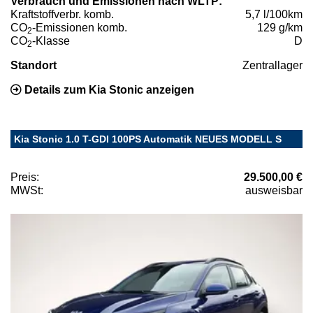
Verbrauch und Emissionen nach WLTP:
Kraftstoffverbr. komb.
5,7 l/100km
CO
-Emissionen komb.
129 g/km
2
CO
-Klasse
D
2
Standort
Zentrallager
Details zum Kia Stonic anzeigen
Kia Stonic 1.0 T-GDI 100PS Automatik NEUES MODELL S
Preis:
29.500,00 €
MWSt:
ausweisbar