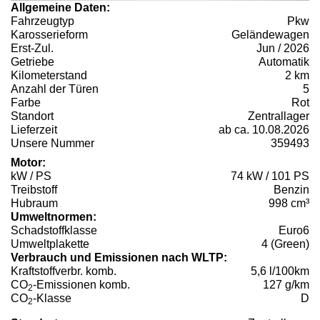
Allgemeine Daten:
Fahrzeugtyp
Pkw
Karosserieform
Geländewagen
Erst-Zul.
Jun / 2026
Getriebe
Automatik
Kilometerstand
2 km
Anzahl der Türen
5
Farbe
Rot
Standort
Zentrallager
Lieferzeit
ab ca. 10.08.2026
Unsere Nummer
359493
Motor:
kW / PS
74 kW / 101 PS
Treibstoff
Benzin
Hubraum
998 cm³
Umweltnormen:
Schadstoffklasse
Euro6
Umweltplakette
4 (Green)
Verbrauch und Emissionen nach WLTP:
Kraftstoffverbr. komb.
5,6 l/100km
CO
-Emissionen komb.
127 g/km
2
CO
-Klasse
D
2