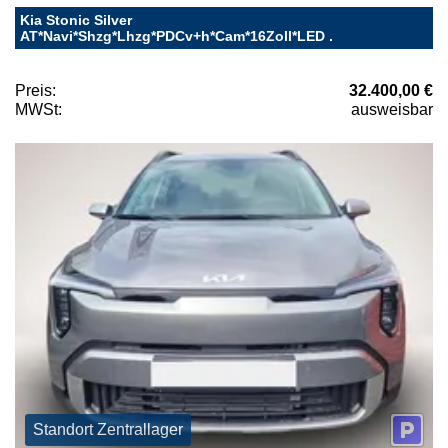
Kia Stonic Silver
AT*Navi*Shzg*Lhzg*PDCv+h*Cam*16Zoll*LED .
Preis:
32.400,00 €
MWSt:
ausweisbar
Standort Zentrallager