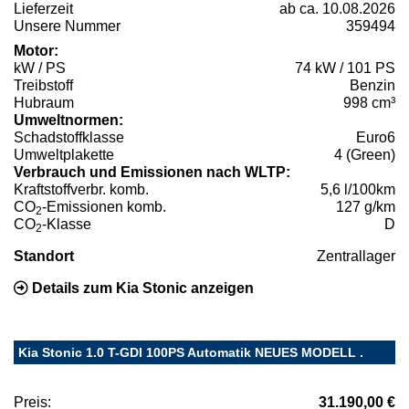
Lieferzeit
ab ca. 10.08.2026
Unsere Nummer
359494
Motor:
kW / PS
74 kW / 101 PS
Treibstoff
Benzin
Hubraum
998 cm³
Umweltnormen:
Schadstoffklasse
Euro6
Umweltplakette
4 (Green)
Verbrauch und Emissionen nach WLTP:
Kraftstoffverbr. komb.
5,6 l/100km
CO
-Emissionen komb.
127 g/km
2
CO
-Klasse
D
2
Standort
Zentrallager
Details zum Kia Stonic anzeigen
Kia Stonic 1.0 T-GDI 100PS Automatik NEUES MODELL .
Preis:
31.190,00 €