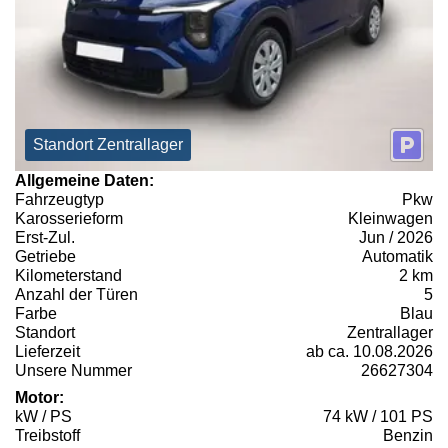
Standort Zentrallager
Allgemeine Daten:
Fahrzeugtyp
Pkw
Karosserieform
Kleinwagen
Erst-Zul.
Jun / 2026
Getriebe
Automatik
Kilometerstand
2 km
Anzahl der Türen
5
Farbe
Blau
Standort
Zentrallager
Lieferzeit
ab ca. 10.08.2026
Unsere Nummer
26627304
Motor:
kW / PS
74 kW / 101 PS
Treibstoff
Benzin