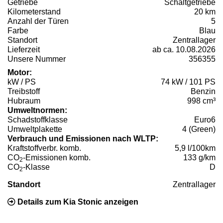
Getriebe
Schaltgetriebe
Kilometerstand
20 km
Anzahl der Türen
5
Farbe
Blau
Standort
Zentrallager
Lieferzeit
ab ca. 10.08.2026
Unsere Nummer
356355
Motor:
kW / PS
74 kW / 101 PS
Treibstoff
Benzin
Hubraum
998 cm³
Umweltnormen:
Schadstoffklasse
Euro6
Umweltplakette
4 (Green)
Verbrauch und Emissionen nach WLTP:
Kraftstoffverbr. komb.
5,9 l/100km
CO
-Emissionen komb.
133 g/km
2
CO
-Klasse
D
2
Standort
Zentrallager
Details zum Kia Stonic anzeigen