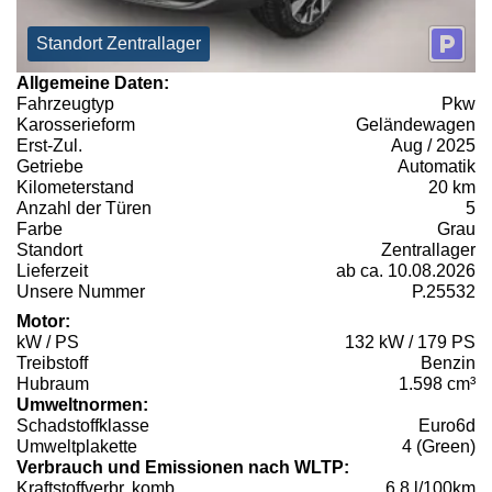
Standort Zentrallager
Allgemeine Daten:
Fahrzeugtyp
Pkw
Karosserieform
Geländewagen
Erst-Zul.
Aug / 2025
Getriebe
Automatik
Kilometerstand
20 km
Anzahl der Türen
5
Farbe
Grau
Standort
Zentrallager
Lieferzeit
ab ca. 10.08.2026
Unsere Nummer
P.25532
Motor:
kW / PS
132 kW / 179 PS
Treibstoff
Benzin
Hubraum
1.598 cm³
Umweltnormen:
Schadstoffklasse
Euro6d
Umweltplakette
4 (Green)
Verbrauch und Emissionen nach WLTP:
Kraftstoffverbr. komb.
6,8 l/100km