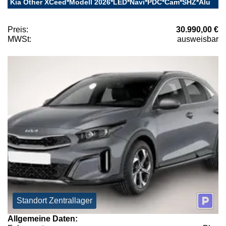
Kia Other XCeed*Modell 2026*LED*Navi*PDC*Cam*SHZ*Alu
Preis:
30.990,00 €
MWSt:
ausweisbar
Standort Zentrallager
Allgemeine Daten: