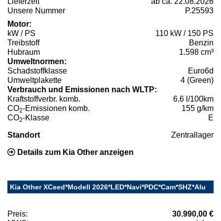
Lieferzeit
ab ca. 22.08.2026
Unsere Nummer
P.25593
Motor:
kW / PS
110 kW / 150 PS
Treibstoff
Benzin
Hubraum
1.598 cm³
Umweltnormen:
Schadstoffklasse
Euro6d
Umweltplakette
4 (Green)
Verbrauch und Emissionen nach WLTP:
Kraftstoffverbr. komb.
6,6 l/100km
CO
-Emissionen komb.
155 g/km
2
CO
-Klasse
E
2
Standort
Zentrallager
Details zum Kia Other anzeigen
Kia Other XCeed*Modell 2026*LED*Navi*PDC*Cam*SHZ*Alu
Preis:
30.990,00 €