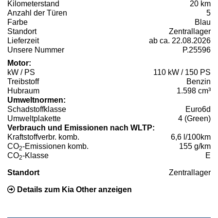
Kilometerstand
20 km
Anzahl der Türen
5
Farbe
Blau
Standort
Zentrallager
Lieferzeit
ab ca. 22.08.2026
Unsere Nummer
P.25596
Motor:
kW / PS
110 kW / 150 PS
Treibstoff
Benzin
Hubraum
1.598 cm³
Umweltnormen:
Schadstoffklasse
Euro6d
Umweltplakette
4 (Green)
Verbrauch und Emissionen nach WLTP:
Kraftstoffverbr. komb.
6,6 l/100km
CO
-Emissionen komb.
155 g/km
2
CO
-Klasse
E
2
Standort
Zentrallager
Details zum Kia Other anzeigen