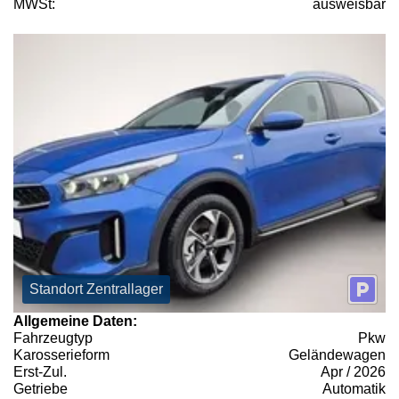
MWSt:
ausweisbar
Standort Zentrallager
Allgemeine Daten:
Fahrzeugtyp
Pkw
Karosserieform
Geländewagen
Erst-Zul.
Apr / 2026
Getriebe
Automatik