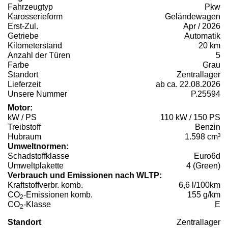
Fahrzeugtyp
Pkw
Karosserieform
Geländewagen
Erst-Zul.
Apr / 2026
Getriebe
Automatik
Kilometerstand
20 km
Anzahl der Türen
5
Farbe
Grau
Standort
Zentrallager
Lieferzeit
ab ca. 22.08.2026
Unsere Nummer
P.25594
Motor:
kW / PS
110 kW / 150 PS
Treibstoff
Benzin
Hubraum
1.598 cm³
Umweltnormen:
Schadstoffklasse
Euro6d
Umweltplakette
4 (Green)
Verbrauch und Emissionen nach WLTP:
Kraftstoffverbr. komb.
6,6 l/100km
CO
-Emissionen komb.
155 g/km
2
CO
-Klasse
E
2
Standort
Zentrallager