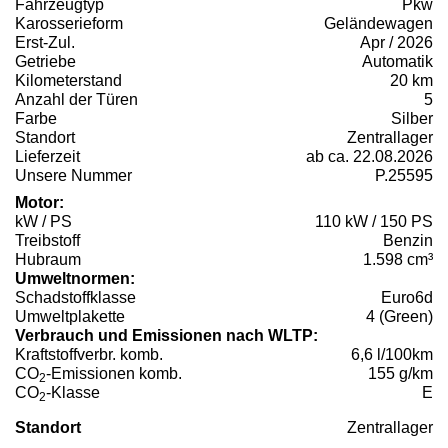
Fahrzeugtyp
Pkw
Karosserieform
Geländewagen
Erst-Zul.
Apr / 2026
Getriebe
Automatik
Kilometerstand
20 km
Anzahl der Türen
5
Farbe
Silber
Standort
Zentrallager
Lieferzeit
ab ca. 22.08.2026
Unsere Nummer
P.25595
Motor:
kW / PS
110 kW / 150 PS
Treibstoff
Benzin
Hubraum
1.598 cm³
Umweltnormen:
Schadstoffklasse
Euro6d
Umweltplakette
4 (Green)
Verbrauch und Emissionen nach WLTP:
Kraftstoffverbr. komb.
6,6 l/100km
CO
-Emissionen komb.
155 g/km
2
CO
-Klasse
E
2
Standort
Zentrallager