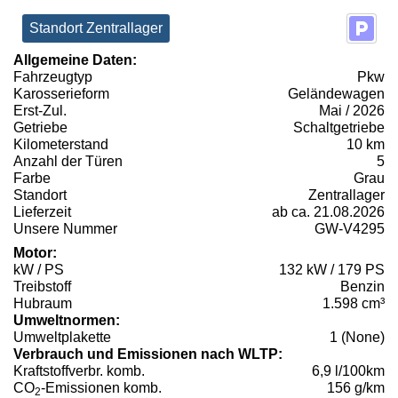
Standort Zentrallager
Allgemeine Daten:
Fahrzeugtyp
Pkw
Karosserieform
Geländewagen
Erst-Zul.
Mai / 2026
Getriebe
Schaltgetriebe
Kilometerstand
10 km
Anzahl der Türen
5
Farbe
Grau
Standort
Zentrallager
Lieferzeit
ab ca. 21.08.2026
Unsere Nummer
GW-V4295
Motor:
kW / PS
132 kW / 179 PS
Treibstoff
Benzin
Hubraum
1.598 cm³
Umweltnormen:
Umweltplakette
1 (None)
Verbrauch und Emissionen nach WLTP:
Kraftstoffverbr. komb.
6,9 l/100km
CO
-Emissionen komb.
156 g/km
2