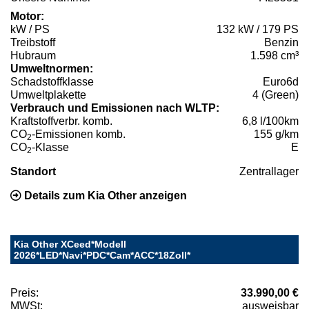
Motor:
kW / PS
132 kW / 179 PS
Treibstoff
Benzin
Hubraum
1.598 cm³
Umweltnormen:
Schadstoffklasse
Euro6d
Umweltplakette
4 (Green)
Verbrauch und Emissionen nach WLTP:
Kraftstoffverbr. komb.
6,8 l/100km
CO
-Emissionen komb.
155 g/km
2
CO
-Klasse
E
2
Standort
Zentrallager
Details zum Kia Other anzeigen
Kia Other XCeed*Modell
2026*LED*Navi*PDC*Cam*ACC*18Zoll*
Preis:
33.990,00 €
MWSt:
ausweisbar