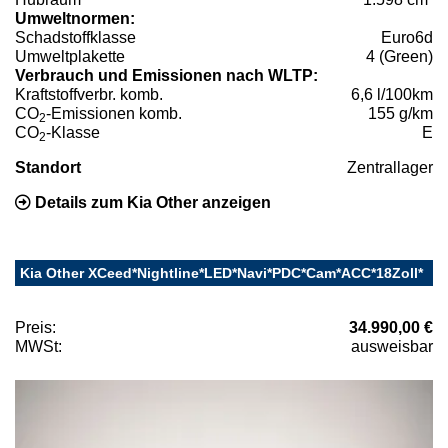
Umweltnormen:
Schadstoffklasse
Euro6d
Umweltplakette
4 (Green)
Verbrauch und Emissionen nach WLTP:
Kraftstoffverbr. komb.
6,6 l/100km
CO
-Emissionen komb.
155 g/km
2
CO
-Klasse
E
2
Standort
Zentrallager
Details zum Kia Other anzeigen
Kia Other XCeed*Nightline*LED*Navi*PDC*Cam*ACC*18Zoll*
Preis:
34.990,00 €
MWSt:
ausweisbar