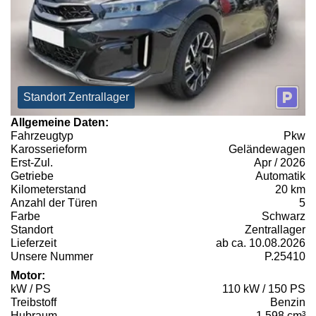
Standort Zentrallager
Allgemeine Daten:
Fahrzeugtyp
Pkw
Karosserieform
Geländewagen
Erst-Zul.
Apr / 2026
Getriebe
Automatik
Kilometerstand
20 km
Anzahl der Türen
5
Farbe
Schwarz
Standort
Zentrallager
Lieferzeit
ab ca. 10.08.2026
Unsere Nummer
P.25410
Motor:
kW / PS
110 kW / 150 PS
Treibstoff
Benzin
Hubraum
1.598 cm³