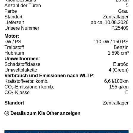
Anzahl der Türen
5
Farbe
Grau
Standort
Zentrallager
Lieferzeit
ab ca. 10.08.2026
Unsere Nummer
P.25409
Motor:
kW / PS
110 kW / 150 PS
Treibstoff
Benzin
Hubraum
1.598 cm³
Umweltnormen:
Schadstoffklasse
Euro6d
Umweltplakette
4 (Green)
Verbrauch und Emissionen nach WLTP:
Kraftstoffverbr. komb.
6,6 l/100km
CO
-Emissionen komb.
155 g/km
2
CO
-Klasse
E
2
Standort
Zentrallager
Details zum Kia Other anzeigen