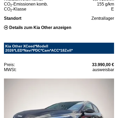
CO
-Emissionen komb.
155 g/km
2
CO
-Klasse
E
2
Standort
Zentrallager
Details zum Kia Other anzeigen
Kia Other XCeed*Modell
2026*LED*Navi*PDC*Cam*ACC*18Zoll*
Preis:
33.990,00 €
MWSt:
ausweisbar