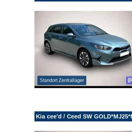
Standort Zentrallager
Kia cee'd / Ceed SW GOLD*MJ25*