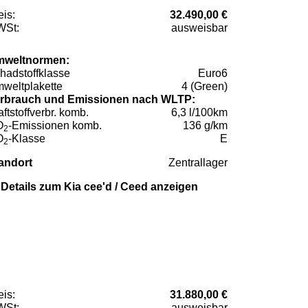
eis:
32.490,00 €
St:
ausweisbar
weltnormen:
hadstoffklasse
Euro6
weltplakette
4 (Green)
rbrauch und Emissionen nach WLTP:
aftstoffverbr. komb.
6,3 l/100km
O
-Emissionen komb.
136 g/km
2
O
-Klasse
E
2
andort
Zentrallager
Details zum Kia cee'd / Ceed anzeigen
eis:
31.880,00 €
St:
ausweisbar