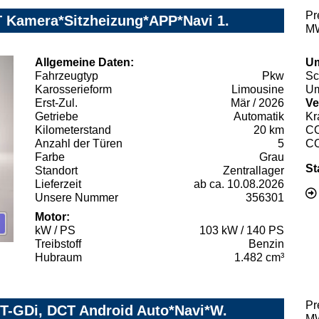
Pr
AT Kamera*Sitzheizung*APP*Navi 1.
MW
Allgemeine Daten:
Um
Fahrzeugtyp
Pkw
Sc
Karosserieform
Limousine
Um
Erst-Zul.
Mär / 2026
Ve
Getriebe
Automatik
Kr
Kilometerstand
20 km
C
Anzahl der Türen
5
C
Farbe
Grau
St
Standort
Zentrallager
Lieferzeit
ab ca. 10.08.2026
Unsere Nummer
356301
Motor:
kW / PS
103 kW / 140 PS
Treibstoff
Benzin
Hubraum
1.482 cm³
Pr
5 T-GDi, DCT Android Auto*Navi*W.
MW