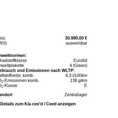
eis:
30.990,00 €
St:
ausweisbar
weltnormen:
hadstoffklasse
Euro6d
weltplakette
4 (Green)
rbrauch und Emissionen nach WLTP:
aftstoffverbr. komb.
6,3 l/100km
O
-Emissionen komb.
136 g/km
2
O
-Klasse
E
2
andort
Zentrallager
Details zum Kia cee'd / Ceed anzeigen