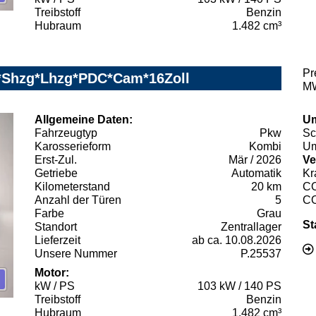
Treibstoff
Benzin
Hubraum
1.482 cm³
Pr
i*Shzg*Lhzg*PDC*Cam*16Zoll
MW
Allgemeine Daten:
Um
Fahrzeugtyp
Pkw
Sc
Karosserieform
Kombi
Um
Erst-Zul.
Mär / 2026
Ve
Getriebe
Automatik
Kr
Kilometerstand
20 km
C
Anzahl der Türen
5
C
Farbe
Grau
St
Standort
Zentrallager
Lieferzeit
ab ca. 10.08.2026
Unsere Nummer
P.25537
Motor:
kW / PS
103 kW / 140 PS
Treibstoff
Benzin
Hubraum
1.482 cm³