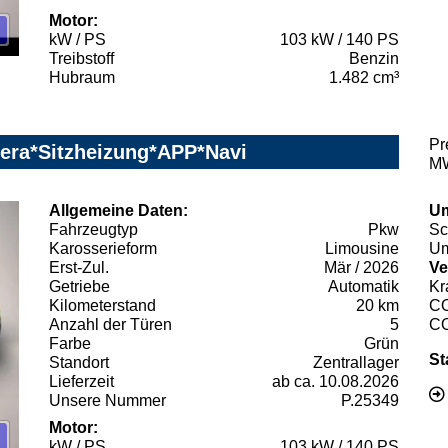
Motor:
kW / PS
103 kW / 140 PS
Treibstoff
Benzin
Hubraum
1.482 cm³
Pr
mera*Sitzheizung*APP*Navi
MW
Allgemeine Daten:
Um
Fahrzeugtyp
Pkw
Sc
Karosserieform
Limousine
Um
Erst-Zul.
Mär / 2026
Ve
Getriebe
Automatik
Kr
Kilometerstand
20 km
C
Anzahl der Türen
5
C
Farbe
Grün
St
Standort
Zentrallager
Lieferzeit
ab ca. 10.08.2026
Unsere Nummer
P.25349
Motor:
kW / PS
103 kW / 140 PS