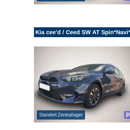
Kia cee'd / Ceed SW AT Spin*Nav
Standort Zentrallager