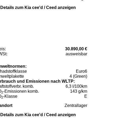
Details zum Kia cee'd / Ceed anzeigen
eis:
30.890,00 €
St:
ausweisbar
weltnormen:
hadstoffklasse
Euro6
weltplakette
4 (Green)
rbrauch und Emissionen nach WLTP:
aftstoffverbr. komb.
6,3 l/100km
O
-Emissionen komb.
143 g/km
2
O
-Klasse
E
2
andort
Zentrallager
Details zum Kia cee'd / Ceed anzeigen