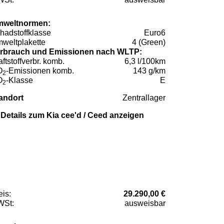
weltnormen:
hadstoffklasse
Euro6
weltplakette
4 (Green)
rbrauch und Emissionen nach WLTP:
aftstoffverbr. komb.
6,3 l/100km
O
-Emissionen komb.
143 g/km
2
O
-Klasse
E
2
andort
Zentrallager
Details zum Kia cee'd / Ceed anzeigen
eis:
29.290,00 €
St:
ausweisbar