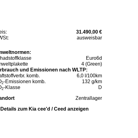
eis:
31.490,00 €
St:
ausweisbar
weltnormen:
hadstoffklasse
Euro6d
weltplakette
4 (Green)
rbrauch und Emissionen nach WLTP:
aftstoffverbr. komb.
6,0 l/100km
O
-Emissionen komb.
132 g/km
2
O
-Klasse
D
2
andort
Zentrallager
Details zum Kia cee'd / Ceed anzeigen