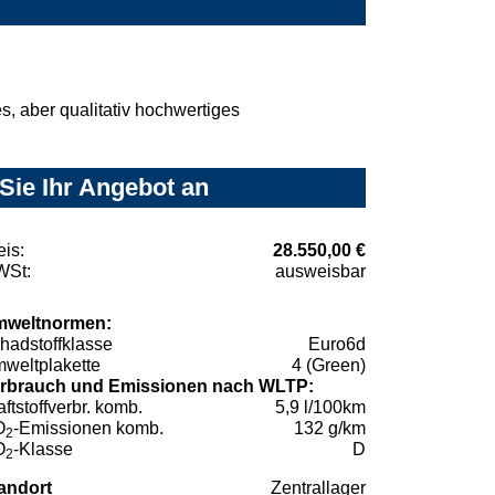
, aber qualitativ hochwertiges
Sie Ihr Angebot an
eis:
28.550,00 €
St:
ausweisbar
weltnormen:
hadstoffklasse
Euro6d
weltplakette
4 (Green)
rbrauch und Emissionen nach WLTP:
aftstoffverbr. komb.
5,9 l/100km
O
-Emissionen komb.
132 g/km
2
O
-Klasse
D
2
andort
Zentrallager