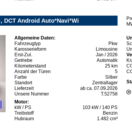
Pr
Di, DCT Android Auto*Navi*Wi
MW
Allgemeine Daten:
Um
Fahrzeugtyp
Pkw
Sc
Karosserieform
Limousine
Um
Erst-Zul.
Jan / 2026
Ve
Getriebe
Automatik
Kr
Kilometerstand
25 km
C
Anzahl der Türen
5
C
Farbe
Silber
St
Standort
Zentrallager
Lieferzeit
ab ca. 07.09.2026
Unsere Nummer
T.52758
Motor:
kW / PS
103 kW / 140 PS
Treibstoff
Benzin
Hubraum
1.482 cm³