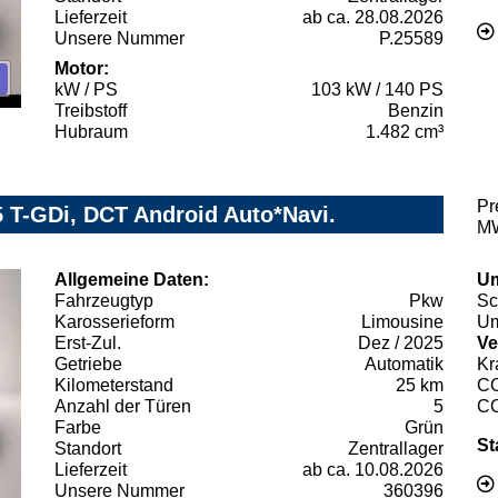
Lieferzeit
ab ca. 28.08.2026
Unsere Nummer
P.25589
Motor:
kW / PS
103 kW / 140 PS
Treibstoff
Benzin
Hubraum
1.482 cm³
Pr
.5 T-GDi, DCT Android Auto*Navi.
MW
Allgemeine Daten:
Um
Fahrzeugtyp
Pkw
Sc
Karosserieform
Limousine
Um
Erst-Zul.
Dez / 2025
Ve
Getriebe
Automatik
Kr
Kilometerstand
25 km
C
Anzahl der Türen
5
C
Farbe
Grün
St
Standort
Zentrallager
Lieferzeit
ab ca. 10.08.2026
Unsere Nummer
360396