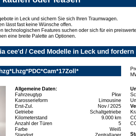
gebote in Leck und sichern Sie sich Ihren Traumwagen.
n lässt fast keine Wünsche offen.
 technologischen Features suchen oder sich für ein preiswertes
nen eine breite Palette an Optionen.
a cee'd / Ceed Modelle in Leck und fordern 
Pr
Shzg*Lhzg*PDC*Cam*17Zoll*
MW
Allgemeine Daten:
Um
Fahrzeugtyp
Pkw
Sc
Karosserieform
Limousine
Um
Erst-Zul.
Nov / 2025
Ve
Getriebe
Schaltgetriebe
Kr
Kilometerstand
9.000 km
C
Anzahl der Türen
5
C
Farbe
Weiß
St
Standort
Zentrallager