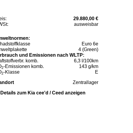
eis:
29.880,00 €
St:
ausweisbar
weltnormen:
hadstoffklasse
Euro 6e
weltplakette
4 (Green)
rbrauch und Emissionen nach WLTP:
aftstoffverbr. komb.
6,3 l/100km
O
-Emissionen komb.
143 g/km
2
O
-Klasse
E
2
andort
Zentrallager
Details zum Kia cee'd / Ceed anzeigen