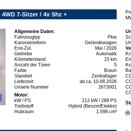
Pr
 4WD 7-Sitzer / 4x Shz +
MW
Allgemeine Daten:
Um
Fahrzeugtyp
Pkw
Sc
Karosserieform
Geländewagen
Um
Erst-Zul.
Mai / 2026
Ve
Getriebe
Automatik
Kr
Kilometerstand
15 km
En
Anzahl der Türen
5
Kr
Farbe
Braun
Ba
Standort
Zentrallager
C
Lieferzeit
ab ca. 10.08.2026
C
Unsere Nummer
2673001
C
C
Motor:
kW / PS
212 kW / 288 PS
St
Treibstoff
Hybrid (Benzin/Elektro)
Hubraum
1.598 cm³