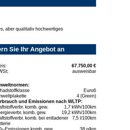
, aber qualitativ hochwertiges
rn Sie Ihr Angebot an
eis:
67.750,00 €
St:
ausweisbar
weltnormen:
hadstoffklasse
Euro6
weltplakette
4 (Green)
rbrauch und Emissionen nach WLTP:
aftstoffverbr. komb. gew.
1,7 kWh/100km
ergieverbr. komb. gew.
19,2 kWh/100km
aftstoffverbr. komb. bei entladener
7,5 l/100km
tterie
O
-Emissionen komb. gew.
38 g/km