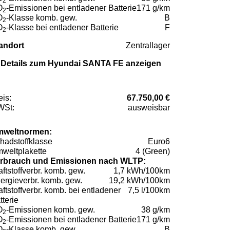
2
O
-Emissionen bei entladener Batterie
171 g/km
2
O
-Klasse komb. gew.
B
2
O
-Klasse bei entladener Batterie
F
2
andort
Zentrallager
Details zum Hyundai SANTA FE anzeigen
eis:
67.750,00 €
St:
ausweisbar
weltnormen:
hadstoffklasse
Euro6
weltplakette
4 (Green)
rbrauch und Emissionen nach WLTP:
aftstoffverbr. komb. gew.
1,7 kWh/100km
ergieverbr. komb. gew.
19,2 kWh/100km
aftstoffverbr. komb. bei entladener
7,5 l/100km
tterie
O
-Emissionen komb. gew.
38 g/km
2
O
-Emissionen bei entladener Batterie
171 g/km
2
O
-Klasse komb. gew.
B