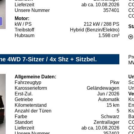
Lieferzeit
ab ca. 10.08.2026
C
Unsere Nummer
357401
C
C
Motor:
kW / PS
212 kW / 288 PS
St
Treibstoff
Hybrid (Benzin/Elektro)
Hubraum
1.598 cm³
Pr
 4WD 7-Sitzer / 4x Shz + Sitzbel.
MW
Allgemeine Daten:
Um
Fahrzeugtyp
Pkw
Sc
Karosserieform
Geländewagen
Um
Erst-Zul.
Jun / 2026
Ve
Getriebe
Automatik
Kr
Kilometerstand
15 km
En
Anzahl der Türen
5
Kr
Farbe
Schwarz
Ba
Standort
Zentrallager
C
Lieferzeit
ab ca. 10.08.2026
C
Unsere Nummer
357402
C