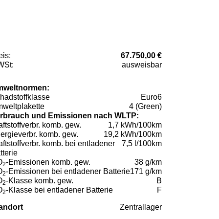
eis:
67.750,00 €
St:
ausweisbar
weltnormen:
hadstoffklasse
Euro6
weltplakette
4 (Green)
rbrauch und Emissionen nach WLTP:
aftstoffverbr. komb. gew.
1,7 kWh/100km
ergieverbr. komb. gew.
19,2 kWh/100km
aftstoffverbr. komb. bei entladener
7,5 l/100km
tterie
O
-Emissionen komb. gew.
38 g/km
2
O
-Emissionen bei entladener Batterie
171 g/km
2
O
-Klasse komb. gew.
B
2
O
-Klasse bei entladener Batterie
F
2
andort
Zentrallager