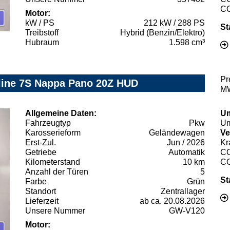
C
Motor:
kW / PS
212 kW / 288 PS
St
Treibstoff
Hybrid (Benzin/Elektro)
Hubraum
1.598 cm³
Pr
line 7S Nappa Pano 20Z HUD
MW
Allgemeine Daten:
Um
Fahrzeugtyp
Pkw
Um
Karosserieform
Geländewagen
Ve
Erst-Zul.
Jun / 2026
Kr
Getriebe
Automatik
C
Kilometerstand
10 km
C
Anzahl der Türen
5
St
Farbe
Grün
Standort
Zentrallager
Lieferzeit
ab ca. 20.08.2026
Unsere Nummer
GW-V120
Motor: