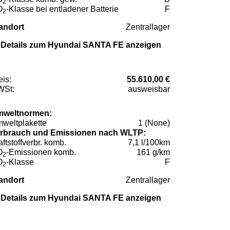
2
O
-Klasse bei entladener Batterie
F
2
andort
Zentrallager
Details zum Hyundai SANTA FE anzeigen
eis:
55.610,00 €
St:
ausweisbar
weltnormen:
weltplakette
1 (None)
rbrauch und Emissionen nach WLTP:
aftstoffverbr. komb.
7,1 l/100km
O
-Emissionen komb.
161 g/km
2
O
-Klasse
F
2
andort
Zentrallager
Details zum Hyundai SANTA FE anzeigen