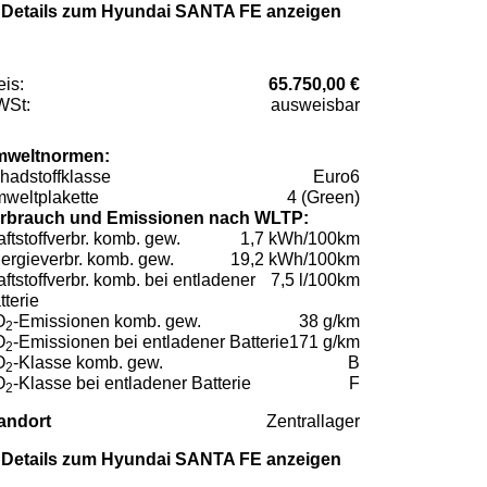
Details zum Hyundai SANTA FE anzeigen
eis:
65.750,00 €
St:
ausweisbar
weltnormen:
hadstoffklasse
Euro6
weltplakette
4 (Green)
rbrauch und Emissionen nach WLTP:
aftstoffverbr. komb. gew.
1,7 kWh/100km
ergieverbr. komb. gew.
19,2 kWh/100km
aftstoffverbr. komb. bei entladener
7,5 l/100km
tterie
O
-Emissionen komb. gew.
38 g/km
2
O
-Emissionen bei entladener Batterie
171 g/km
2
O
-Klasse komb. gew.
B
2
O
-Klasse bei entladener Batterie
F
2
andort
Zentrallager
Details zum Hyundai SANTA FE anzeigen