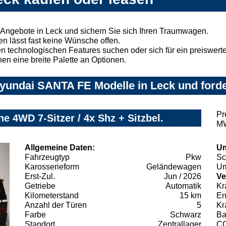
ngebote in Leck und sichern Sie sich Ihren Traumwagen.
n lässt fast keine Wünsche offen.
 technologischen Features suchen oder sich für ein preiswertes
nen eine breite Palette an Optionen.
yundai SANTA FE Modelle in Leck und forde
Pr
 4WD 7-Sitzer / 4x Shz + Sitzbel.
MW
Allgemeine Daten:
Um
Fahrzeugtyp
Pkw
Sc
Karosserieform
Geländewagen
Um
Erst-Zul.
Jun / 2026
Ve
Getriebe
Automatik
Kr
Kilometerstand
15 km
En
Anzahl der Türen
5
Kr
Farbe
Schwarz
Ba
Standort
Zentrallager
C