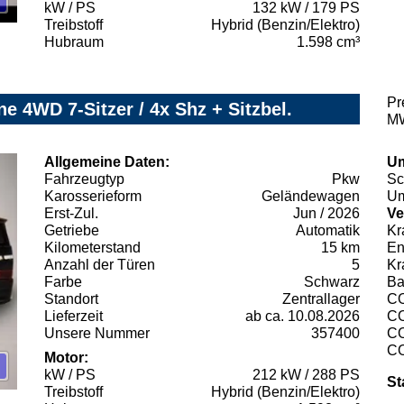
kW / PS
132 kW / 179 PS
Treibstoff
Hybrid (Benzin/Elektro)
Hubraum
1.598 cm³
Pr
 4WD 7-Sitzer / 4x Shz + Sitzbel.
MW
Allgemeine Daten:
Um
Fahrzeugtyp
Pkw
Sc
Karosserieform
Geländewagen
Um
Erst-Zul.
Jun / 2026
Ve
Getriebe
Automatik
Kr
Kilometerstand
15 km
En
Anzahl der Türen
5
Kr
Farbe
Schwarz
Ba
Standort
Zentrallager
C
Lieferzeit
ab ca. 10.08.2026
C
Unsere Nummer
357400
C
C
Motor:
kW / PS
212 kW / 288 PS
St
Treibstoff
Hybrid (Benzin/Elektro)