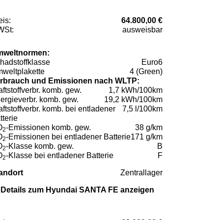
eis:
64.800,00 €
St:
ausweisbar
weltnormen:
hadstoffklasse
Euro6
weltplakette
4 (Green)
rbrauch und Emissionen nach WLTP:
aftstoffverbr. komb. gew.
1,7 kWh/100km
ergieverbr. komb. gew.
19,2 kWh/100km
aftstoffverbr. komb. bei entladener
7,5 l/100km
tterie
O
-Emissionen komb. gew.
38 g/km
2
O
-Emissionen bei entladener Batterie
171 g/km
2
O
-Klasse komb. gew.
B
2
O
-Klasse bei entladener Batterie
F
2
andort
Zentrallager
Details zum Hyundai SANTA FE anzeigen