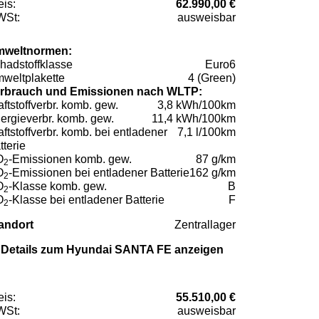
eis:
62.990,00 €
St:
ausweisbar
weltnormen:
hadstoffklasse
Euro6
weltplakette
4 (Green)
rbrauch und Emissionen nach WLTP:
aftstoffverbr. komb. gew.
3,8 kWh/100km
ergieverbr. komb. gew.
11,4 kWh/100km
aftstoffverbr. komb. bei entladener
7,1 l/100km
tterie
O
-Emissionen komb. gew.
87 g/km
2
O
-Emissionen bei entladener Batterie
162 g/km
2
O
-Klasse komb. gew.
B
2
O
-Klasse bei entladener Batterie
F
2
andort
Zentrallager
Details zum Hyundai SANTA FE anzeigen
eis:
55.510,00 €
St:
ausweisbar