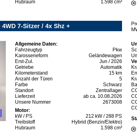
Hubraum
1.598 cm³
Pr
 4WD 7-Sitzer / 4x Shz +
MW
Allgemeine Daten:
Um
Fahrzeugtyp
Pkw
Sc
Karosserieform
Geländewagen
Um
Erst-Zul.
Jun / 2026
Ve
Getriebe
Automatik
Kr
Kilometerstand
15 km
En
Anzahl der Türen
5
Kr
Farbe
Schwarz
Ba
Standort
Zentrallager
C
Lieferzeit
ab ca. 10.08.2026
C
Unsere Nummer
2673008
C
C
Motor:
kW / PS
212 kW / 288 PS
St
Treibstoff
Hybrid (Benzin/Elektro)
Hubraum
1.598 cm³