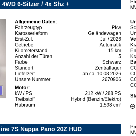
Pr
 4WD 6-Sitzer / 4x Shz +
MW
Allgemeine Daten:
Um
Fahrzeugtyp
Pkw
Sc
Karosserieform
Geländewagen
Um
Erst-Zul.
Jul / 2026
Ve
Getriebe
Automatik
Kr
Kilometerstand
15 km
En
Anzahl der Türen
5
Kr
Farbe
Schwarz
Ba
Standort
Zentrallager
C
Lieferzeit
ab ca. 10.08.2026
C
Unsere Nummer
2670906
C
C
Motor:
kW / PS
212 kW / 288 PS
St
Treibstoff
Hybrid (Benzin/Elektro)
Hubraum
1.598 cm³
Pr
line 7S Nappa Pano 20Z HUD
MW