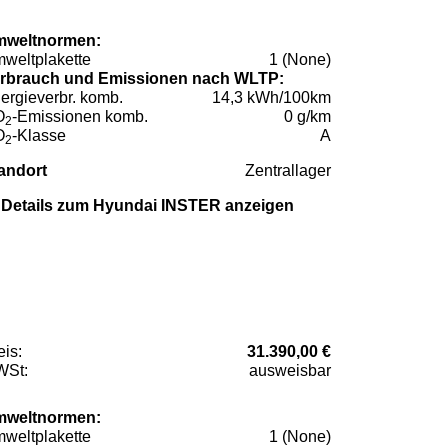
weltnormen:
weltplakette
1 (None)
rbrauch und Emissionen nach WLTP:
ergieverbr. komb.
14,3 kWh/100km
O
-Emissionen komb.
0 g/km
2
O
-Klasse
A
2
andort
Zentrallager
Details zum Hyundai INSTER anzeigen
eis:
31.390,00 €
St:
ausweisbar
weltnormen:
weltplakette
1 (None)