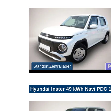
Standort Zentrallager
Hyundai Inster 49 kWh Navi PDC 