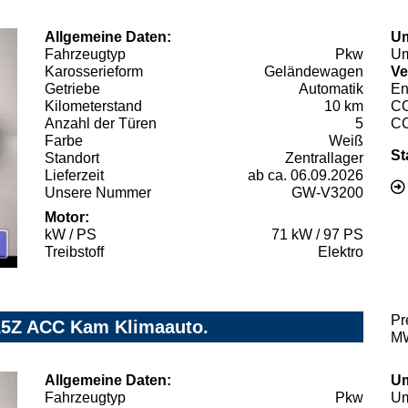
Allgemeine Daten:
Um
Fahrzeugtyp
Pkw
Um
Karosserieform
Geländewagen
Ve
Getriebe
Automatik
En
Kilometerstand
10 km
C
Anzahl der Türen
5
C
Farbe
Weiß
St
Standort
Zentrallager
Lieferzeit
ab ca. 06.09.2026
Unsere Nummer
GW-V3200
Motor:
kW / PS
71 kW / 97 PS
Treibstoff
Elektro
Pr
15Z ACC Kam Klimaauto.
MW
Allgemeine Daten:
Um
Fahrzeugtyp
Pkw
Um