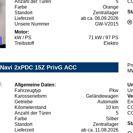
Anzahl der Türen
5
C
Farbe
Orange
St
Standort
Zentrallager
Lieferzeit
ab ca. 06.09.2026
Unsere Nummer
GW-V2015
Motor:
kW / PS
71 kW / 97 PS
Treibstoff
Elektro
Pr
 Navi 2xPDC 15Z PrivG ACC
MW
Allgemeine Daten:
Um
Fahrzeugtyp
Pkw
Um
Karosserieform
Geländewagen
Ve
Getriebe
Automatik
En
Kilometerstand
10 km
C
Anzahl der Türen
5
C
Farbe
Silber
St
Standort
Zentrallager
Lieferzeit
ab ca. 11.08.2026