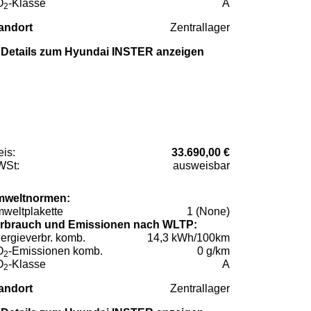
O
-Klasse
A
2
andort
Zentrallager
Details zum Hyundai INSTER anzeigen
eis:
33.690,00 €
St:
ausweisbar
weltnormen:
weltplakette
1 (None)
rbrauch und Emissionen nach WLTP:
ergieverbr. komb.
14,3 kWh/100km
O
-Emissionen komb.
0 g/km
2
O
-Klasse
A
2
andort
Zentrallager