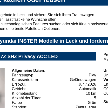
ebote in Leck und sichern Sie sich Ihren Traumwagen.
n lässt fast keine Wünsche offen.
 technologischen Features suchen oder sich für ein preiswertes
nen eine breite Palette an Optionen.
yundai INSTER Modelle in Leck und fordern 
Pr
17Z SHZ Privacy ACC LED
MW
Allgemeine Daten:
Um
Fahrzeugtyp
Pkw
Um
Karosserieform
Geländewagen
Ve
Erst-Zul.
Jun / 2026
En
Getriebe
Automatik
C
Kilometerstand
10 km
C
Anzahl der Türen
5
St
Farbe
Grün
Standort
Zentrallager