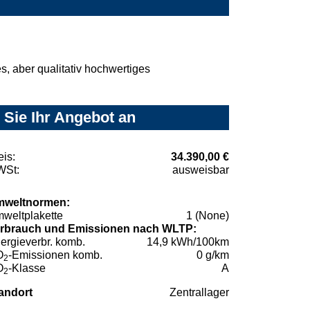
, aber qualitativ hochwertiges
Sie Ihr Angebot an
eis:
34.390,00 €
St:
ausweisbar
weltnormen:
weltplakette
1 (None)
rbrauch und Emissionen nach WLTP:
ergieverbr. komb.
14,9 kWh/100km
O
-Emissionen komb.
0 g/km
2
O
-Klasse
A
2
andort
Zentrallager