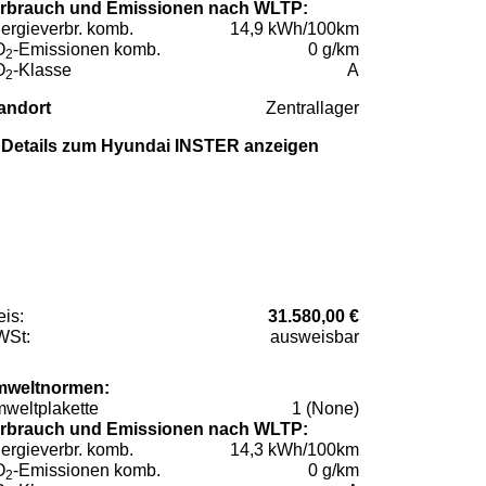
rbrauch und Emissionen nach WLTP:
ergieverbr. komb.
14,9 kWh/100km
O
-Emissionen komb.
0 g/km
2
O
-Klasse
A
2
andort
Zentrallager
Details zum Hyundai INSTER anzeigen
eis:
31.580,00 €
St:
ausweisbar
weltnormen:
weltplakette
1 (None)
rbrauch und Emissionen nach WLTP:
ergieverbr. komb.
14,3 kWh/100km
O
-Emissionen komb.
0 g/km
2