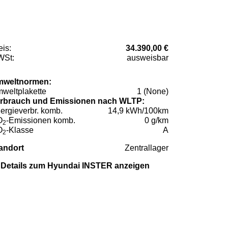
eis:
34.390,00 €
St:
ausweisbar
weltnormen:
weltplakette
1 (None)
rbrauch und Emissionen nach WLTP:
ergieverbr. komb.
14,9 kWh/100km
O
-Emissionen komb.
0 g/km
2
O
-Klasse
A
2
andort
Zentrallager
Details zum Hyundai INSTER anzeigen