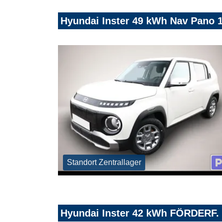
Hyundai Inster 49 kWh Nav Pano 
Standort Zentrallager
Hyundai Inster 42 kWh FÖRDERF.