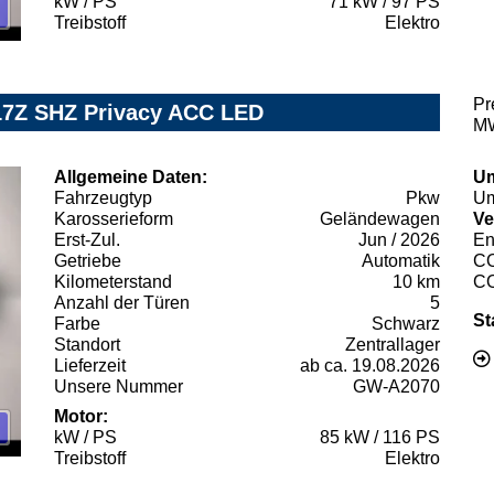
kW / PS
71 kW / 97 PS
Treibstoff
Elektro
Pr
17Z SHZ Privacy ACC LED
MW
Allgemeine Daten:
Um
Fahrzeugtyp
Pkw
Um
Karosserieform
Geländewagen
Ve
Erst-Zul.
Jun / 2026
En
Getriebe
Automatik
C
Kilometerstand
10 km
C
Anzahl der Türen
5
St
Farbe
Schwarz
Standort
Zentrallager
Lieferzeit
ab ca. 19.08.2026
Unsere Nummer
GW-A2070
Motor:
kW / PS
85 kW / 116 PS
Treibstoff
Elektro