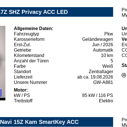
Pr
17Z SHZ Privacy ACC LED
MW
Allgemeine Daten:
Um
Fahrzeugtyp
Pkw
Um
Karosserieform
Geländewagen
Ve
Erst-Zul.
Jun / 2026
En
Getriebe
Automatik
C
Kilometerstand
10 km
C
Anzahl der Türen
5
St
Farbe
Weiß
Standort
Zentrallager
Lieferzeit
ab ca. 19.08.2026
Unsere Nummer
GW-A881
Motor:
kW / PS
85 kW / 116 PS
Treibstoff
Elektro
Pr
 Navi 15Z Kam SmartKey ACC
MW