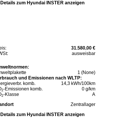
Details zum Hyundai INSTER anzeigen
eis:
31.580,00 €
St:
ausweisbar
weltnormen:
weltplakette
1 (None)
rbrauch und Emissionen nach WLTP:
ergieverbr. komb.
14,3 kWh/100km
O
-Emissionen komb.
0 g/km
2
O
-Klasse
A
2
andort
Zentrallager
Details zum Hyundai INSTER anzeigen