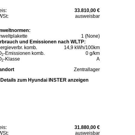
eis:
33.810,00 €
St:
ausweisbar
weltnormen:
weltplakette
1 (None)
rbrauch und Emissionen nach WLTP:
ergieverbr. komb.
14,9 kWh/100km
O
-Emissionen komb.
0 g/km
2
O
-Klasse
A
2
andort
Zentrallager
Details zum Hyundai INSTER anzeigen
eis:
31.880,00 €
St:
ausweisbar