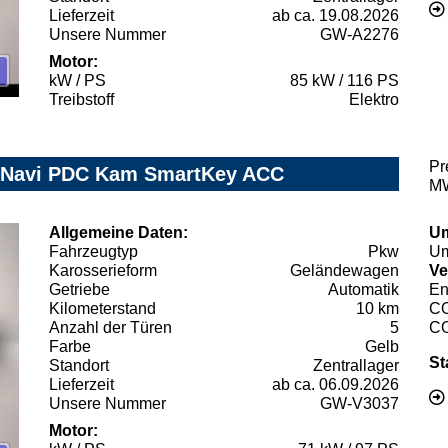
Lieferzeit
ab ca. 19.08.2026
Unsere Nummer
GW-A2276
Motor:
kW / PS
85 kW / 116 PS
Treibstoff
Elektro
Pr
. Navi PDC Kam SmartKey ACC
MW
Allgemeine Daten:
Um
Fahrzeugtyp
Pkw
Um
Karosserieform
Geländewagen
Ve
Getriebe
Automatik
En
Kilometerstand
10 km
C
Anzahl der Türen
5
C
Farbe
Gelb
St
Standort
Zentrallager
Lieferzeit
ab ca. 06.09.2026
Unsere Nummer
GW-V3037
Motor: