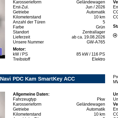
Karosserieform
Geländewagen
Ve
Erst-Zul.
Jun / 2026
En
Getriebe
Automatik
C
Kilometerstand
10 km
C
Anzahl der Türen
5
St
Farbe
Grün
Standort
Zentrallager
Lieferzeit
ab ca. 19.08.2026
Unsere Nummer
GW-A765
Motor:
kW / PS
85 kW / 116 PS
Treibstoff
Elektro
Pr
. Navi PDC Kam SmartKey ACC
MW
Allgemeine Daten:
Um
Fahrzeugtyp
Pkw
Um
Karosserieform
Geländewagen
Ve
Getriebe
Automatik
En
Kilometerstand
10 km
C