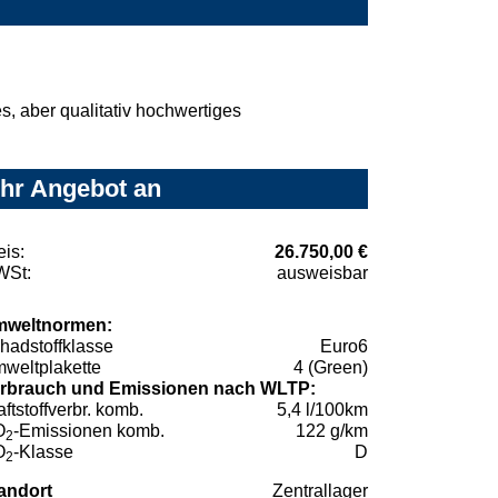
, aber qualitativ hochwertiges
Ihr Angebot an
eis:
26.750,00 €
St:
ausweisbar
weltnormen:
hadstoffklasse
Euro6
weltplakette
4 (Green)
rbrauch und Emissionen nach WLTP:
aftstoffverbr. komb.
5,4 l/100km
O
-Emissionen komb.
122 g/km
2
O
-Klasse
D
2
andort
Zentrallager