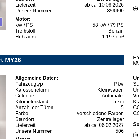
Lieferzeit
ab ca. 10.08.2026
Unsere Nummer
359400
Motor:
kW / PS
58 kW / 79 PS
Treibstoff
Benzin
Hubraum
1.197 cm³
Pr
rt MY26
MW
Allgemeine Daten:
Um
Fahrzeugtyp
Pkw
Sc
Karosserieform
Kleinwagen
Um
Getriebe
Automatik
Ve
Kilometerstand
5 km
Kr
Anzahl der Türen
5
C
Farbe
verschiedene Farben
C
Standort
Zentrallager
St
Lieferzeit
ab ca. 06.02.2027
Unsere Nummer
506