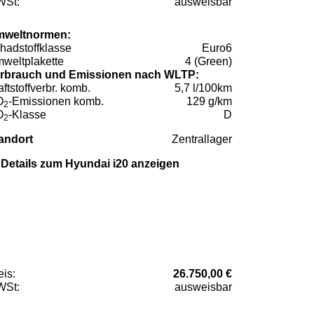
St:
ausweisbar
weltnormen:
hadstoffklasse
Euro6
weltplakette
4 (Green)
rbrauch und Emissionen nach WLTP:
aftstoffverbr. komb.
5,7 l/100km
O
-Emissionen komb.
129 g/km
2
O
-Klasse
D
2
andort
Zentrallager
Details zum Hyundai i20 anzeigen
eis:
26.750,00 €
St:
ausweisbar