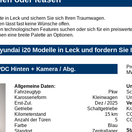
e in Leck und sichern Sie sich Ihren Traumwagen.
n lässt fast keine Wünsche offen.
 technologischen Features suchen oder sich für ein preiswertes
nen eine breite Palette an Optionen.
undai i20 Modelle in Leck und fordern Sie 
Pr
 PDC Hinten + Kamera / Abg.
MW
Allgemeine Daten:
Um
Fahrzeugtyp
Pkw
Sc
Karosserieform
Kleinwagen
Um
Erst-Zul.
Dez / 2025
Ve
Getriebe
Schaltgetriebe
Kr
Kilometerstand
15 km
C
Anzahl der Türen
5
C
Farbe
Blau
St
Standort
Zentrallager