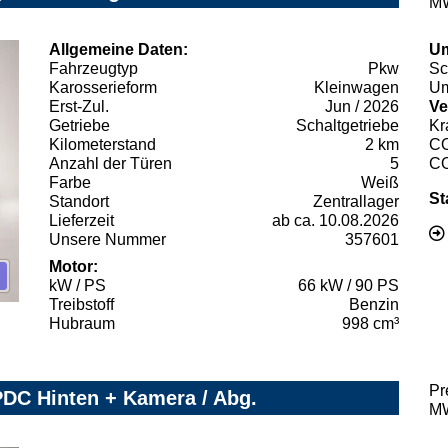
MW
Allgemeine Daten:
Um
Fahrzeugtyp
Pkw
Sc
Karosserieform
Kleinwagen
Um
Erst-Zul.
Jun / 2026
Ve
Getriebe
Schaltgetriebe
Kr
Kilometerstand
2 km
C
Anzahl der Türen
5
C
Farbe
Weiß
St
Standort
Zentrallager
Lieferzeit
ab ca. 10.08.2026
Unsere Nummer
357601
Motor:
kW / PS
66 kW / 90 PS
Treibstoff
Benzin
Hubraum
998 cm³
Pr
 PDC Hinten + Kamera / Abg.
MW