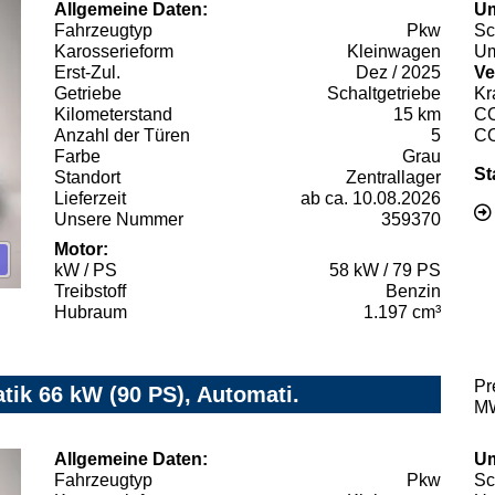
Allgemeine Daten:
Um
Fahrzeugtyp
Pkw
Sc
Karosserieform
Kleinwagen
Um
Erst-Zul.
Dez / 2025
Ve
Getriebe
Schaltgetriebe
Kr
Kilometerstand
15 km
C
Anzahl der Türen
5
C
Farbe
Grau
St
Standort
Zentrallager
Lieferzeit
ab ca. 10.08.2026
Unsere Nummer
359370
Motor:
kW / PS
58 kW / 79 PS
Treibstoff
Benzin
Hubraum
1.197 cm³
Pr
tik 66 kW (90 PS), Automati.
MW
Allgemeine Daten:
Um
Fahrzeugtyp
Pkw
Sc