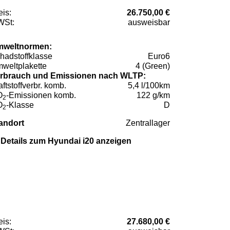
eis:
26.750,00 €
St:
ausweisbar
weltnormen:
hadstoffklasse
Euro6
weltplakette
4 (Green)
rbrauch und Emissionen nach WLTP:
aftstoffverbr. komb.
5,4 l/100km
O
-Emissionen komb.
122 g/km
2
O
-Klasse
D
2
andort
Zentrallager
Details zum Hyundai i20 anzeigen
eis:
27.680,00 €