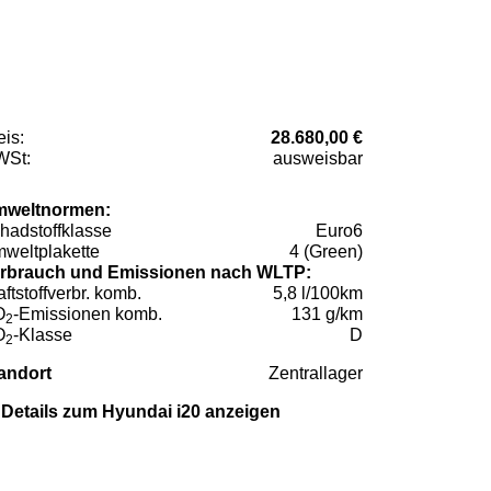
eis:
28.680,00 €
St:
ausweisbar
weltnormen:
hadstoffklasse
Euro6
weltplakette
4 (Green)
rbrauch und Emissionen nach WLTP:
aftstoffverbr. komb.
5,8 l/100km
O
-Emissionen komb.
131 g/km
2
O
-Klasse
D
2
andort
Zentrallager
Details zum Hyundai i20 anzeigen