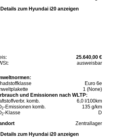
Details zum Hyundai i20 anzeigen
eis:
25.640,00 €
St:
ausweisbar
weltnormen:
hadstoffklasse
Euro 6e
weltplakette
1 (None)
rbrauch und Emissionen nach WLTP:
aftstoffverbr. komb.
6,0 l/100km
O
-Emissionen komb.
135 g/km
2
O
-Klasse
D
2
andort
Zentrallager
Details zum Hyundai i20 anzeigen