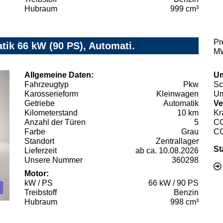
Hubraum
999 cm³
Pr
tik 66 kW (90 PS), Automati.
MW
Allgemeine Daten:
Um
Fahrzeugtyp
Pkw
Sc
Karosserieform
Kleinwagen
Um
Getriebe
Automatik
Ve
Kilometerstand
10 km
Kr
Anzahl der Türen
5
C
Farbe
Grau
C
Standort
Zentrallager
St
Lieferzeit
ab ca. 10.08.2026
Unsere Nummer
360298
Motor:
kW / PS
66 kW / 90 PS
Treibstoff
Benzin
Hubraum
998 cm³