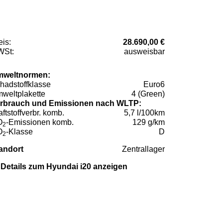
eis:
28.690,00 €
St:
ausweisbar
weltnormen:
hadstoffklasse
Euro6
weltplakette
4 (Green)
rbrauch und Emissionen nach WLTP:
aftstoffverbr. komb.
5,7 l/100km
O
-Emissionen komb.
129 g/km
2
O
-Klasse
D
2
andort
Zentrallager
Details zum Hyundai i20 anzeigen