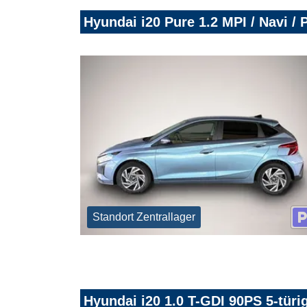
Hyundai i20 Pure 1.2 MPI / Navi /
Standort Zentrallager
Hyundai i20 1.0 T-GDI 90PS 5-türi