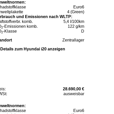
weltnormen:
hadstoffklasse
Euro6
weltplakette
4 (Green)
rbrauch und Emissionen nach WLTP:
aftstoffverbr. komb.
5,4 l/100km
O
-Emissionen komb.
122 g/km
2
O
-Klasse
D
2
andort
Zentrallager
Details zum Hyundai i20 anzeigen
eis:
28.690,00 €
St:
ausweisbar
weltnormen:
hadstoffklasse
Euro6