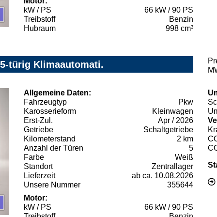
Motor:
kW / PS
66 kW / 90 PS
Treibstoff
Benzin
Hubraum
998 cm³
Pr
5-türig Klimaautomati.
MW
Allgemeine Daten:
Um
Fahrzeugtyp
Pkw
Sc
Karosserieform
Kleinwagen
Um
Erst-Zul.
Apr / 2026
Ve
Getriebe
Schaltgetriebe
Kr
Kilometerstand
2 km
C
Anzahl der Türen
5
C
Farbe
Weiß
St
Standort
Zentrallager
Lieferzeit
ab ca. 10.08.2026
Unsere Nummer
355644
Motor:
kW / PS
66 kW / 90 PS
Treibstoff
Benzin