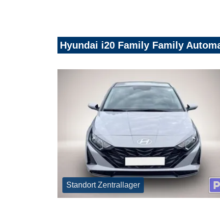
Hyundai i20 Family Family Automa
Standort Zentrallager