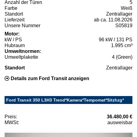
Anzahl der Türen
5
Farbe
Weiß
Standort
Zentrallager
Lieferzeit
ab ca. 11.08.2026
Unsere Nummer
S05819
Motor:
kW / PS
96 kW / 131 PS
Hubraum
1.995 cm³
Umweltnormen:
Umweltplakette
4 (Green)
Standort
Zentrallager
Details zum Ford Transit anzeigen
Ford Transit 350 L3H3 Trend*Kamera*Tempomat*Sitzhzg*
Preis:
36.480,00 €
MWSt:
ausweisbar