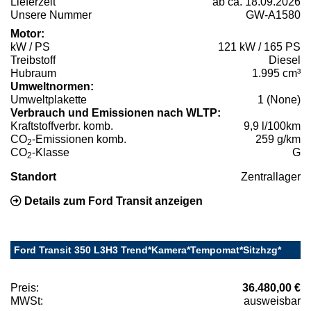
Lieferzeit
ab ca. 18.09.2026
Unsere Nummer
GW-A1580
Motor:
kW / PS
121 kW / 165 PS
Treibstoff
Diesel
Hubraum
1.995 cm³
Umweltnormen:
Umweltplakette
1 (None)
Verbrauch und Emissionen nach WLTP:
Kraftstoffverbr. komb.
9,9 l/100km
CO
-Emissionen komb.
259 g/km
2
CO
-Klasse
G
2
Standort
Zentrallager
Details zum Ford Transit anzeigen
Ford Transit 350 L3H3 Trend*Kamera*Tempomat*Sitzhzg*
Preis:
36.480,00 €
MWSt:
ausweisbar