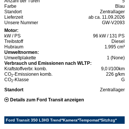
Anzahl der Türen
5
Farbe
Blau
Standort
Zentrallager
Lieferzeit
ab ca. 11.09.2026
Unsere Nummer
GW-V2093
Motor:
kW / PS
96 kW / 131 PS
Treibstoff
Diesel
Hubraum
1.995 cm³
Umweltnormen:
Umweltplakette
1 (None)
Verbrauch und Emissionen nach WLTP:
Kraftstoffverbr. komb.
9,0 l/100km
CO
-Emissionen komb.
226 g/km
2
CO
-Klasse
G
2
Standort
Zentrallager
Details zum Ford Transit anzeigen
Ford Transit 350 L3H3 Trend*Kamera*Tempomat*Sitzhzg*