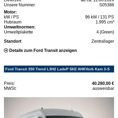
Unsere Nummer
S05388
Motor:
kW / PS
96 kW / 131 PS
Hubraum
1.995 cm³
Umweltnormen:
Umweltplakette
4 (Green)
Standort
Zentrallager
Details zum Ford Transit anzeigen
Ford Transit 350 Trend L3H2 LadeP SHZ AHKVorb Kam 3-S
Preis:
40.280,00 €
MWSt:
ausweisbar