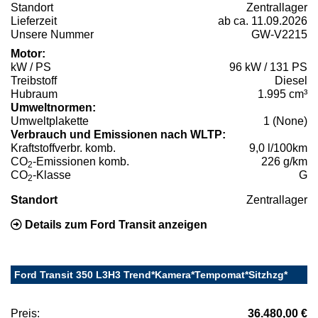
Standort
Zentrallager
Lieferzeit
ab ca. 11.09.2026
Unsere Nummer
GW-V2215
Motor:
kW / PS
96 kW / 131 PS
Treibstoff
Diesel
Hubraum
1.995 cm³
Umweltnormen:
Umweltplakette
1 (None)
Verbrauch und Emissionen nach WLTP:
Kraftstoffverbr. komb.
9,0 l/100km
CO
-Emissionen komb.
226 g/km
2
CO
-Klasse
G
2
Standort
Zentrallager
Details zum Ford Transit anzeigen
Ford Transit 350 L3H3 Trend*Kamera*Tempomat*Sitzhzg*
Preis:
36.480,00 €