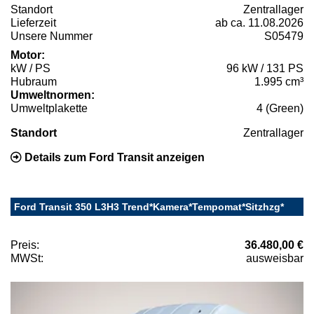
Standort
Zentrallager
Lieferzeit
ab ca. 11.08.2026
Unsere Nummer
S05479
Motor:
kW / PS
96 kW / 131 PS
Hubraum
1.995 cm³
Umweltnormen:
Umweltplakette
4 (Green)
Standort
Zentrallager
Details zum Ford Transit anzeigen
Ford Transit 350 L3H3 Trend*Kamera*Tempomat*Sitzhzg*
Preis:
36.480,00 €
MWSt:
ausweisbar