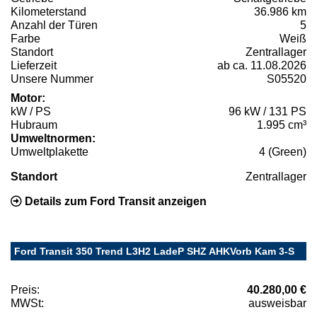
Kilometerstand
36.986 km
Anzahl der Türen
5
Farbe
Weiß
Standort
Zentrallager
Lieferzeit
ab ca. 11.08.2026
Unsere Nummer
S05520
Motor:
kW / PS
96 kW / 131 PS
Hubraum
1.995 cm³
Umweltnormen:
Umweltplakette
4 (Green)
Standort
Zentrallager
Details zum Ford Transit anzeigen
Ford Transit 350 Trend L3H2 LadeP SHZ AHKVorb Kam 3-S
Preis:
40.280,00 €
MWSt:
ausweisbar