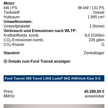
Motor:
kW / PS
96 kW / 131 PS
Treibstoff
Diesel
Hubraum
1.995 cm³
Umweltnormen:
Umweltplakette
1 (None)
Verbrauch und Emissionen nach WLTP:
Kraftstoffverbr. komb.
9,0 l/100km
CO
-Emissionen komb.
226 g/km
2
CO
-Klasse
G
2
Standort
Zentrallager
Details zum Ford Transit anzeigen
Ford Transit 350 Trend L3H2 LadeP SHZ AHKVorb Kam 3-S
Preis:
40.280,00 €
MWSt:
ausweisbar