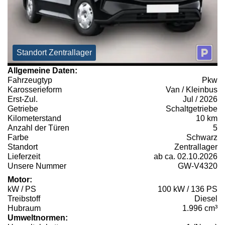
Standort Zentrallager
Allgemeine Daten:
Fahrzeugtyp
Pkw
Karosserieform
Van / Kleinbus
Erst-Zul.
Jul / 2026
Getriebe
Schaltgetriebe
Kilometerstand
10 km
Anzahl der Türen
5
Farbe
Schwarz
Standort
Zentrallager
Lieferzeit
ab ca. 02.10.2026
Unsere Nummer
GW-V4320
Motor:
kW / PS
100 kW / 136 PS
Treibstoff
Diesel
Hubraum
1.996 cm³
Umweltnormen: