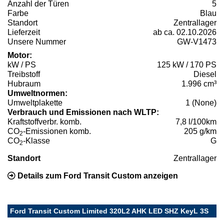
Anzahl der Türen
5
Farbe
Blau
Standort
Zentrallager
Lieferzeit
ab ca. 02.10.2026
Unsere Nummer
GW-V1473
Motor:
kW / PS
125 kW / 170 PS
Treibstoff
Diesel
Hubraum
1.996 cm³
Umweltnormen:
Umweltplakette
1 (None)
Verbrauch und Emissionen nach WLTP:
Kraftstoffverbr. komb.
7,8 l/100km
CO
-Emissionen komb.
205 g/km
2
CO
-Klasse
G
2
Standort
Zentrallager
Details zum Ford Transit Custom anzeigen
Ford Transit Custom Limited 320L2 AHK LED SHZ KeyL 3S