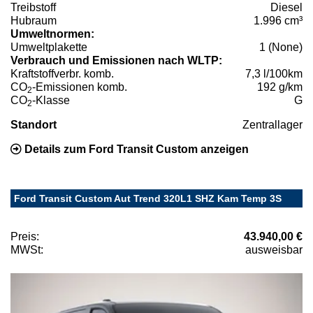
Treibstoff
Diesel
Hubraum
1.996 cm³
Umweltnormen:
Umweltplakette
1 (None)
Verbrauch und Emissionen nach WLTP:
Kraftstoffverbr. komb.
7,3 l/100km
CO
-Emissionen komb.
192 g/km
2
CO
-Klasse
G
2
Standort
Zentrallager
Details zum Ford Transit Custom anzeigen
Ford Transit Custom Aut Trend 320L1 SHZ Kam Temp 3S
Preis:
43.940,00 €
MWSt:
ausweisbar