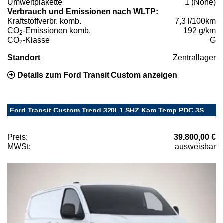
Umweltplakette
1 (None)
Verbrauch und Emissionen nach WLTP:
Kraftstoffverbr. komb.
7,3 l/100km
CO
-Emissionen komb.
192 g/km
2
CO
-Klasse
G
2
Standort
Zentrallager
Details zum Ford Transit Custom anzeigen
Ford Transit Custom Trend 320L1 SHZ Kam Temp PDC 3S
Preis:
39.800,00 €
MWSt:
ausweisbar