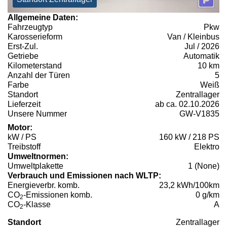
Allgemeine Daten:
Fahrzeugtyp
Pkw
Karosserieform
Van / Kleinbus
Erst-Zul.
Jul / 2026
Getriebe
Automatik
Kilometerstand
10 km
Anzahl der Türen
5
Farbe
Weiß
Standort
Zentrallager
Lieferzeit
ab ca. 02.10.2026
Unsere Nummer
GW-V1835
Motor:
kW / PS
160 kW / 218 PS
Treibstoff
Elektro
Umweltnormen:
Umweltplakette
1 (None)
Verbrauch und Emissionen nach WLTP:
Energieverbr. komb.
23,2 kWh/100km
CO
-Emissionen komb.
0 g/km
2
CO
-Klasse
A
2
Standort
Zentrallager