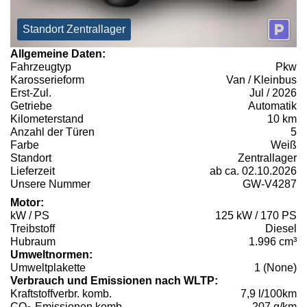
Standort Zentrallager
Allgemeine Daten:
Fahrzeugtyp
Pkw
Karosserieform
Van / Kleinbus
Erst-Zul.
Jul / 2026
Getriebe
Automatik
Kilometerstand
10 km
Anzahl der Türen
5
Farbe
Weiß
Standort
Zentrallager
Lieferzeit
ab ca. 02.10.2026
Unsere Nummer
GW-V4287
Motor:
kW / PS
125 kW / 170 PS
Treibstoff
Diesel
Hubraum
1.996 cm³
Umweltnormen:
Umweltplakette
1 (None)
Verbrauch und Emissionen nach WLTP:
Kraftstoffverbr. komb.
7,9 l/100km
CO
-Emissionen komb.
207 g/km