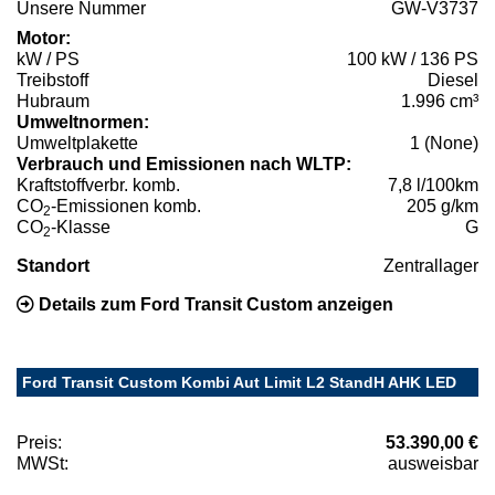
Unsere Nummer
GW-V3737
Motor:
kW / PS
100 kW / 136 PS
Treibstoff
Diesel
Hubraum
1.996 cm³
Umweltnormen:
Umweltplakette
1 (None)
Verbrauch und Emissionen nach WLTP:
Kraftstoffverbr. komb.
7,8 l/100km
CO
-Emissionen komb.
205 g/km
2
CO
-Klasse
G
2
Standort
Zentrallager
Details zum Ford Transit Custom anzeigen
Ford Transit Custom Kombi Aut Limit L2 StandH AHK LED
Preis:
53.390,00 €
MWSt:
ausweisbar