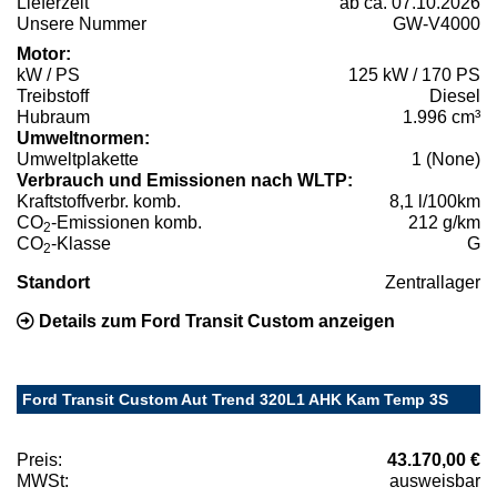
Lieferzeit
ab ca. 07.10.2026
Unsere Nummer
GW-V4000
Motor:
kW / PS
125 kW / 170 PS
Treibstoff
Diesel
Hubraum
1.996 cm³
Umweltnormen:
Umweltplakette
1 (None)
Verbrauch und Emissionen nach WLTP:
Kraftstoffverbr. komb.
8,1 l/100km
CO
-Emissionen komb.
212 g/km
2
CO
-Klasse
G
2
Standort
Zentrallager
Details zum Ford Transit Custom anzeigen
Ford Transit Custom Aut Trend 320L1 AHK Kam Temp 3S
Preis:
43.170,00 €
MWSt:
ausweisbar