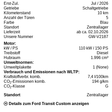
Erst-Zul.
Jul / 2026
Getriebe
Schaltgetriebe
Kilometerstand
10 km
Anzahl der Türen
5
Farbe
Blau
Standort
Zentrallager
Lieferzeit
ab ca. 02.10.2026
Unsere Nummer
GW-V2187
Motor:
kW / PS
110 kW / 150 PS
Treibstoff
Diesel
Hubraum
1.996 cm³
Umweltnormen:
Umweltplakette
1 (None)
Verbrauch und Emissionen nach WLTP:
Kraftstoffverbr. komb.
7,4 l/100km
CO
-Emissionen komb.
194 g/km
2
CO
-Klasse
G
2
Standort
Zentrallager
Details zum Ford Transit Custom anzeigen