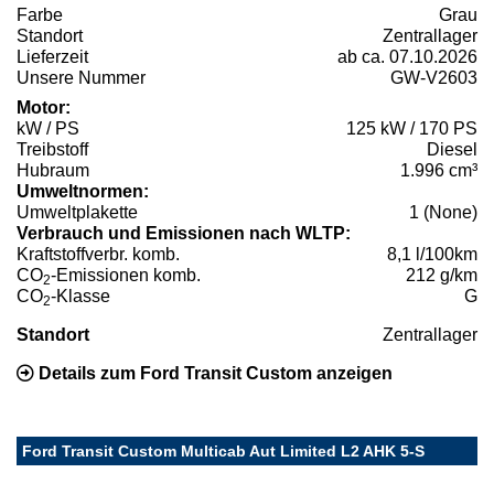
Farbe
Grau
Standort
Zentrallager
Lieferzeit
ab ca. 07.10.2026
Unsere Nummer
GW-V2603
Motor:
kW / PS
125 kW / 170 PS
Treibstoff
Diesel
Hubraum
1.996 cm³
Umweltnormen:
Umweltplakette
1 (None)
Verbrauch und Emissionen nach WLTP:
Kraftstoffverbr. komb.
8,1 l/100km
CO
-Emissionen komb.
212 g/km
2
CO
-Klasse
G
2
Standort
Zentrallager
Details zum Ford Transit Custom anzeigen
Ford Transit Custom Multicab Aut Limited L2 AHK 5-S