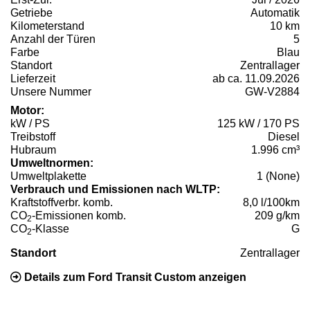
Getriebe
Automatik
Kilometerstand
10 km
Anzahl der Türen
5
Farbe
Blau
Standort
Zentrallager
Lieferzeit
ab ca. 11.09.2026
Unsere Nummer
GW-V2884
Motor:
kW / PS
125 kW / 170 PS
Treibstoff
Diesel
Hubraum
1.996 cm³
Umweltnormen:
Umweltplakette
1 (None)
Verbrauch und Emissionen nach WLTP:
Kraftstoffverbr. komb.
8,0 l/100km
CO
-Emissionen komb.
209 g/km
2
CO
-Klasse
G
2
Standort
Zentrallager
Details zum Ford Transit Custom anzeigen