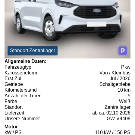
Standort Zentrallager
Allgemeine Daten:
Fahrzeugtyp
Pkw
Karosserieform
Van / Kleinbus
Erst-Zul.
Jul / 2026
Getriebe
Schaltgetriebe
Kilometerstand
10 km
Anzahl der Türen
5
Farbe
Weiß
Standort
Zentrallager
Lieferzeit
ab ca. 02.10.2026
Unsere Nummer
GW-V4409
Motor:
kW / PS
110 kW / 150 PS