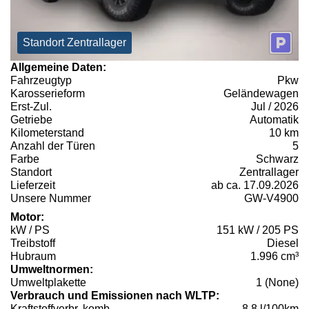
Standort Zentrallager
Allgemeine Daten:
Fahrzeugtyp
Pkw
Karosserieform
Geländewagen
Erst-Zul.
Jul / 2026
Getriebe
Automatik
Kilometerstand
10 km
Anzahl der Türen
5
Farbe
Schwarz
Standort
Zentrallager
Lieferzeit
ab ca. 17.09.2026
Unsere Nummer
GW-V4900
Motor:
kW / PS
151 kW / 205 PS
Treibstoff
Diesel
Hubraum
1.996 cm³
Umweltnormen:
Umweltplakette
1 (None)
Verbrauch und Emissionen nach WLTP:
Kraftstoffverbr. komb.
8,8 l/100km