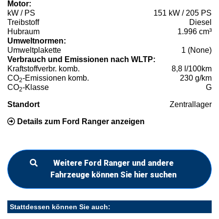
Motor:
kW / PS
151 kW / 205 PS
Treibstoff
Diesel
Hubraum
1.996 cm³
Umweltnormen:
Umweltplakette
1 (None)
Verbrauch und Emissionen nach WLTP:
Kraftstoffverbr. komb.
8,8 l/100km
CO
-Emissionen komb.
230 g/km
2
CO
-Klasse
G
2
Standort
Zentrallager
Details zum Ford Ranger anzeigen
Weitere Ford Ranger und andere
Fahrzeuge können Sie hier suchen
Stattdessen können Sie auch: