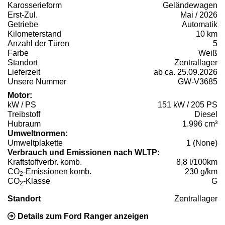
Karosserieform
Geländewagen
Erst-Zul.
Mai / 2026
Getriebe
Automatik
Kilometerstand
10 km
Anzahl der Türen
5
Farbe
Weiß
Standort
Zentrallager
Lieferzeit
ab ca. 25.09.2026
Unsere Nummer
GW-V3685
Motor:
kW / PS
151 kW / 205 PS
Treibstoff
Diesel
Hubraum
1.996 cm³
Umweltnormen:
Umweltplakette
1 (None)
Verbrauch und Emissionen nach WLTP:
Kraftstoffverbr. komb.
8,8 l/100km
CO
-Emissionen komb.
230 g/km
2
CO
-Klasse
G
2
Standort
Zentrallager
Details zum Ford Ranger anzeigen