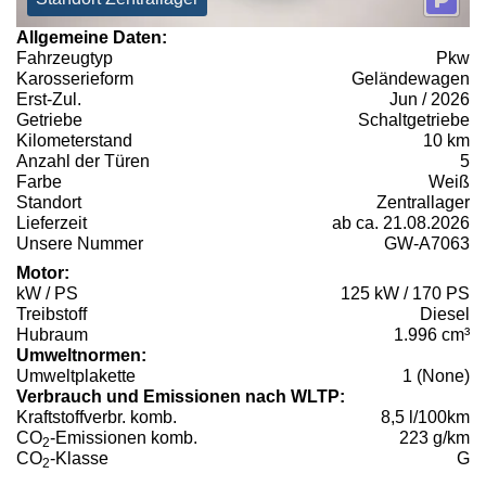
Allgemeine Daten:
Fahrzeugtyp
Pkw
Karosserieform
Geländewagen
Erst-Zul.
Jun / 2026
Getriebe
Schaltgetriebe
Kilometerstand
10 km
Anzahl der Türen
5
Farbe
Weiß
Standort
Zentrallager
Lieferzeit
ab ca. 21.08.2026
Unsere Nummer
GW-A7063
Motor:
kW / PS
125 kW / 170 PS
Treibstoff
Diesel
Hubraum
1.996 cm³
Umweltnormen:
Umweltplakette
1 (None)
Verbrauch und Emissionen nach WLTP:
Kraftstoffverbr. komb.
8,5 l/100km
CO
-Emissionen komb.
223 g/km
2
CO
-Klasse
G
2