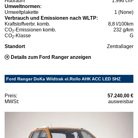
Hubraum
1.996 cm³
Umweltnormen:
Umweltplakette
1 (None)
Verbrauch und Emissionen nach WLTP:
Kraftstoffverbr. komb.
8,8 l/100km
CO
-Emissionen komb.
232 g/km
2
CO
-Klasse
G
2
Standort
Zentrallager
Details zum Ford Ranger anzeigen
Ford Ranger DoKa Wildtrak el.Rollo AHK ACC LED SHZ
Preis:
57.240,00 €
MWSt:
ausweisbar