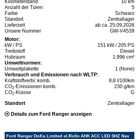
Kilometerstand
10 km
Anzahl der Türen
5
Farbe
Schwarz
Standort
Zentrallager
Lieferzeit
ab ca. 25.09.2026
Unsere Nummer
GW-V4539
Motor:
kW / PS
151 kW / 205 PS
Treibstoff
Diesel
Hubraum
1.996 cm³
Umweltnormen:
Umweltplakette
1 (None)
Verbrauch und Emissionen nach WLTP:
Kraftstoffverbr. komb.
8,8 l/100km
CO
-Emissionen komb.
230 g/km
2
CO
-Klasse
G
2
Standort
Zentrallager
Details zum Ford Ranger anzeigen
Ford Ranger DoKa Limited el.Rollo AHK ACC LED SHZ Nav