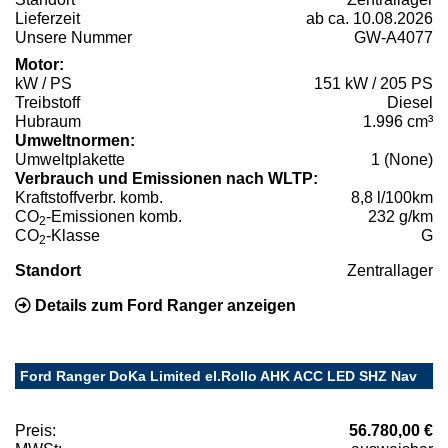
Lieferzeit
ab ca. 10.08.2026
Unsere Nummer
GW-A4077
Motor:
kW / PS
151 kW / 205 PS
Treibstoff
Diesel
Hubraum
1.996 cm³
Umweltnormen:
Umweltplakette
1 (None)
Verbrauch und Emissionen nach WLTP:
Kraftstoffverbr. komb.
8,8 l/100km
CO
-Emissionen komb.
232 g/km
2
CO
-Klasse
G
2
Standort
Zentrallager
Details zum Ford Ranger anzeigen
Ford Ranger DoKa Limited el.Rollo AHK ACC LED SHZ Nav
Preis:
56.780,00 €