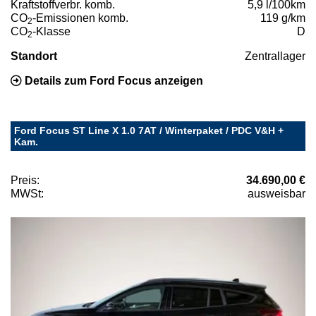
Kraftstoffverbr. komb.
5,9 l/100km
CO
-Emissionen komb.
119 g/km
2
CO
-Klasse
D
2
Standort
Zentrallager
Details zum Ford Focus anzeigen
Ford Focus ST Line X 1.0 7AT / Winterpaket / PDC V&H +
Kam.
Preis:
34.690,00 €
MWSt:
ausweisbar