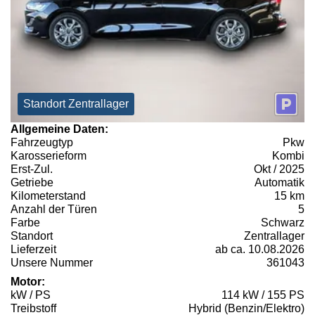
Standort Zentrallager
Allgemeine Daten:
Fahrzeugtyp
Pkw
Karosserieform
Kombi
Erst-Zul.
Okt / 2025
Getriebe
Automatik
Kilometerstand
15 km
Anzahl der Türen
5
Farbe
Schwarz
Standort
Zentrallager
Lieferzeit
ab ca. 10.08.2026
Unsere Nummer
361043
Motor:
kW / PS
114 kW / 155 PS
Treibstoff
Hybrid (Benzin/Elektro)