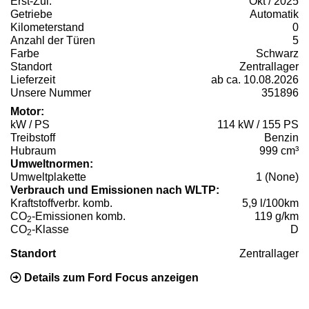
Erst-Zul.
Okt / 2025
Getriebe
Automatik
Kilometerstand
0
Anzahl der Türen
5
Farbe
Schwarz
Standort
Zentrallager
Lieferzeit
ab ca. 10.08.2026
Unsere Nummer
351896
Motor:
kW / PS
114 kW / 155 PS
Treibstoff
Benzin
Hubraum
999 cm³
Umweltnormen:
Umweltplakette
1 (None)
Verbrauch und Emissionen nach WLTP:
Kraftstoffverbr. komb.
5,9 l/100km
CO
-Emissionen komb.
119 g/km
2
CO
-Klasse
D
2
Standort
Zentrallager
Details zum Ford Focus anzeigen