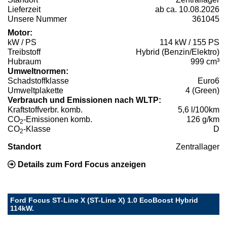
Lieferzeit
ab ca. 10.08.2026
Unsere Nummer
361045
Motor:
kW / PS
114 kW / 155 PS
Treibstoff
Hybrid (Benzin/Elektro)
Hubraum
999 cm³
Umweltnormen:
Schadstoffklasse
Euro6
Umweltplakette
4 (Green)
Verbrauch und Emissionen nach WLTP:
Kraftstoffverbr. komb.
5,6 l/100km
CO
-Emissionen komb.
126 g/km
2
CO
-Klasse
D
2
Standort
Zentrallager
Details zum Ford Focus anzeigen
Ford Focus ST-Line X (ST-Line X) 1.0 EcoBoost Hybrid
114kW.