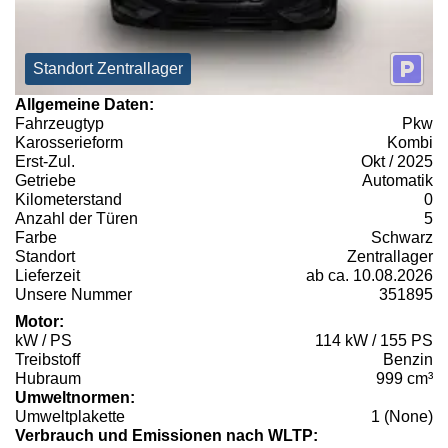
Standort Zentrallager
Allgemeine Daten:
Fahrzeugtyp
Pkw
Karosserieform
Kombi
Erst-Zul.
Okt / 2025
Getriebe
Automatik
Kilometerstand
0
Anzahl der Türen
5
Farbe
Schwarz
Standort
Zentrallager
Lieferzeit
ab ca. 10.08.2026
Unsere Nummer
351895
Motor:
kW / PS
114 kW / 155 PS
Treibstoff
Benzin
Hubraum
999 cm³
Umweltnormen:
Umweltplakette
1 (None)
Verbrauch und Emissionen nach WLTP: