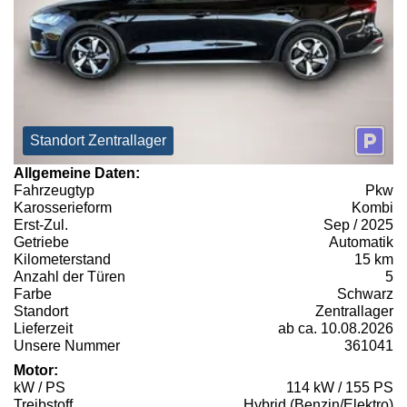
Standort Zentrallager
Allgemeine Daten:
Fahrzeugtyp
Pkw
Karosserieform
Kombi
Erst-Zul.
Sep / 2025
Getriebe
Automatik
Kilometerstand
15 km
Anzahl der Türen
5
Farbe
Schwarz
Standort
Zentrallager
Lieferzeit
ab ca. 10.08.2026
Unsere Nummer
361041
Motor:
kW / PS
114 kW / 155 PS
Treibstoff
Hybrid (Benzin/Elektro)