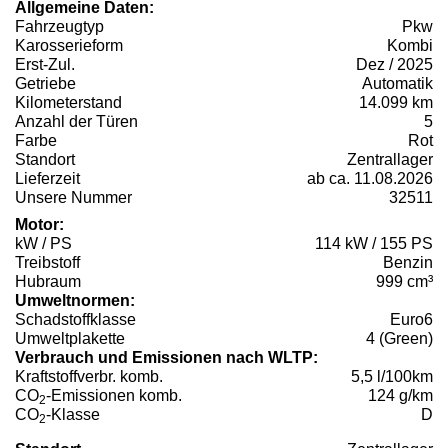
Allgemeine Daten:
Fahrzeugtyp
Pkw
Karosserieform
Kombi
Erst-Zul.
Dez / 2025
Getriebe
Automatik
Kilometerstand
14.099 km
Anzahl der Türen
5
Farbe
Rot
Standort
Zentrallager
Lieferzeit
ab ca. 11.08.2026
Unsere Nummer
32511
Motor:
kW / PS
114 kW / 155 PS
Treibstoff
Benzin
Hubraum
999 cm³
Umweltnormen:
Schadstoffklasse
Euro6
Umweltplakette
4 (Green)
Verbrauch und Emissionen nach WLTP:
Kraftstoffverbr. komb.
5,5 l/100km
CO
-Emissionen komb.
124 g/km
2
CO
-Klasse
D
2