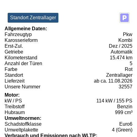
Standort Zentrallager
Allgemeine Daten:
Fahrzeugtyp
Pkw
Karosserieform
Kombi
Erst-Zul.
Dez / 2025
Getriebe
Automatik
Kilometerstand
15.474 km
Anzahl der Türen
5
Farbe
Rot
Standort
Zentrallager
Lieferzeit
ab ca. 11.08.2026
Unsere Nummer
32557
Motor:
kW / PS
114 kW / 155 PS
Treibstoff
Benzin
Hubraum
999 cm³
Umweltnormen:
Schadstoffklasse
Euro6
Umweltplakette
4 (Green)
Verbrauch und Emissionen nach WLTP: