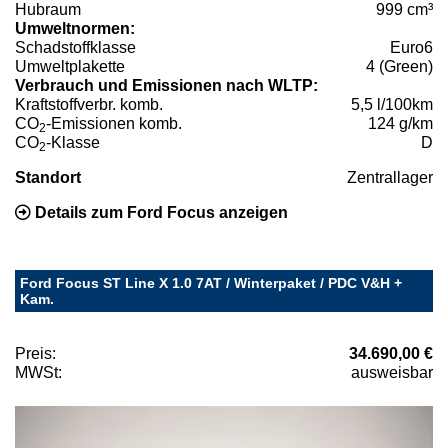
Hubraum
999 cm³
Umweltnormen:
Schadstoffklasse
Euro6
Umweltplakette
4 (Green)
Verbrauch und Emissionen nach WLTP:
Kraftstoffverbr. komb.
5,5 l/100km
CO
-Emissionen komb.
124 g/km
2
CO
-Klasse
D
2
Standort
Zentrallager
Details zum Ford Focus anzeigen
Ford Focus ST Line X 1.0 7AT / Winterpaket / PDC V&H +
Kam.
Preis:
34.690,00 €
MWSt:
ausweisbar