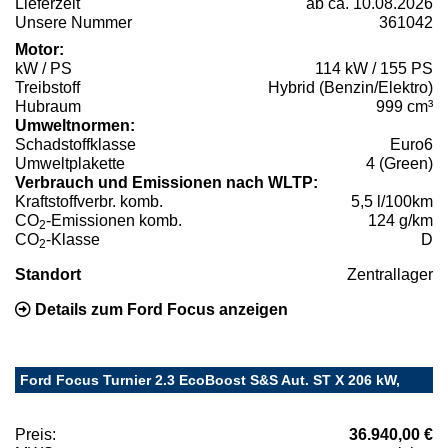
Lieferzeit
ab ca. 10.08.2026
Unsere Nummer
361042
Motor:
kW / PS
114 kW / 155 PS
Treibstoff
Hybrid (Benzin/Elektro)
Hubraum
999 cm³
Umweltnormen:
Schadstoffklasse
Euro6
Umweltplakette
4 (Green)
Verbrauch und Emissionen nach WLTP:
Kraftstoffverbr. komb.
5,5 l/100km
CO
-Emissionen komb.
124 g/km
2
CO
-Klasse
D
2
Standort
Zentrallager
Details zum Ford Focus anzeigen
Ford Focus Turnier 2.3 EcoBoost S&S Aut. ST X 206 kW,
Preis:
36.940,00 €