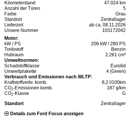
Kilometerstand
47.024 km
Anzahl der Türen
5
Farbe
Grau
Standort
Zentrallager
Lieferzeit
ab ca. 08.11.2026
Unsere Nummer
103172042
Motor:
kW / PS
206 kW / 280 PS
Treibstoff
Benzin
Hubraum
2.261 cm³
Umweltnormen:
Schadstoffklasse
Euro6d
Umweltplakette
4 (Green)
Verbrauch und Emissionen nach WLTP:
Kraftstoffverbr. komb.
8,2 l/100km
CO
-Emissionen komb.
187 g/km
2
CO
-Klasse
G
2
Standort
Zentrallager
Details zum Ford Focus anzeigen