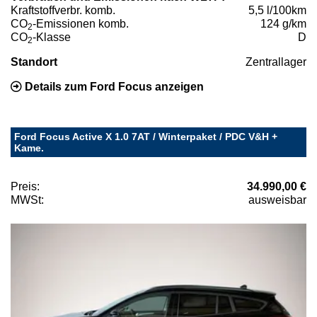
Kraftstoffverbr. komb.
5,5 l/100km
CO
-Emissionen komb.
124 g/km
2
CO
-Klasse
D
2
Standort
Zentrallager
Details zum Ford Focus anzeigen
Ford Focus Active X 1.0 7AT / Winterpaket / PDC V&H +
Kame.
Preis:
34.990,00 €
MWSt:
ausweisbar