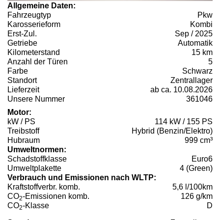
Allgemeine Daten:
Fahrzeugtyp
Pkw
Karosserieform
Kombi
Erst-Zul.
Sep / 2025
Getriebe
Automatik
Kilometerstand
15 km
Anzahl der Türen
5
Farbe
Schwarz
Standort
Zentrallager
Lieferzeit
ab ca. 10.08.2026
Unsere Nummer
361046
Motor:
kW / PS
114 kW / 155 PS
Treibstoff
Hybrid (Benzin/Elektro)
Hubraum
999 cm³
Umweltnormen:
Schadstoffklasse
Euro6
Umweltplakette
4 (Green)
Verbrauch und Emissionen nach WLTP:
Kraftstoffverbr. komb.
5,6 l/100km
CO
-Emissionen komb.
126 g/km
2
CO
-Klasse
D
2