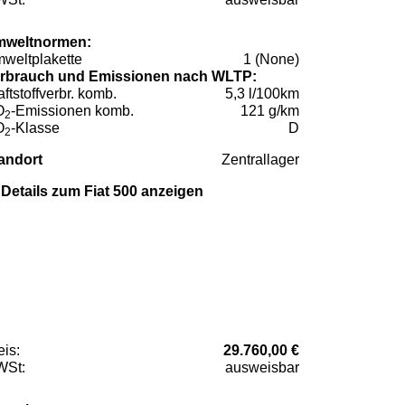
weltnormen:
weltplakette
1 (None)
rbrauch und Emissionen nach WLTP:
aftstoffverbr. komb.
5,3 l/100km
O
-Emissionen komb.
121 g/km
2
O
-Klasse
D
2
andort
Zentrallager
Details zum Fiat 500 anzeigen
eis:
29.760,00 €
St:
ausweisbar