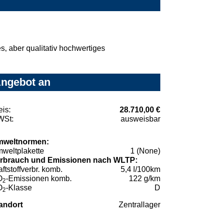
, aber qualitativ hochwertiges
Angebot an
eis:
28.710,00 €
St:
ausweisbar
weltnormen:
weltplakette
1 (None)
rbrauch und Emissionen nach WLTP:
aftstoffverbr. komb.
5,4 l/100km
O
-Emissionen komb.
122 g/km
2
O
-Klasse
D
2
andort
Zentrallager