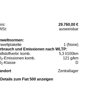
eis:
29.760,00 €
St:
ausweisbar
weltnormen:
weltplakette
1 (None)
rbrauch und Emissionen nach WLTP:
aftstoffverbr. komb.
5,3 l/100km
O
-Emissionen komb.
121 g/km
2
O
-Klasse
D
2
andort
Zentrallager
Details zum Fiat 500 anzeigen