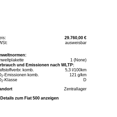
eis:
29.760,00 €
St:
ausweisbar
weltnormen:
weltplakette
1 (None)
rbrauch und Emissionen nach WLTP:
aftstoffverbr. komb.
5,3 l/100km
O
-Emissionen komb.
121 g/km
2
O
-Klasse
D
2
andort
Zentrallager
Details zum Fiat 500 anzeigen