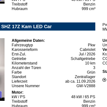
Treibstoff
Benzin
Hubraum
999 cm³
Pr
yl SHZ 17Z Kam LED Car
MW
Allgemeine Daten:
Um
Fahrzeugtyp
Pkw
Um
Karosserieform
Cabriolet
Ve
Erst-Zul.
Jul / 2026
Kr
Getriebe
Schaltgetriebe
C
Kilometerstand
10 km
C
Anzahl der Türen
3
St
Farbe
Grün
Standort
Zentrallager
Lieferzeit
ab ca. 11.09.2026
Unsere Nummer
GW-V2888
Motor:
kW / PS
48 kW / 65 PS
Treibstoff
Benzin
Hubraum
999 cm³