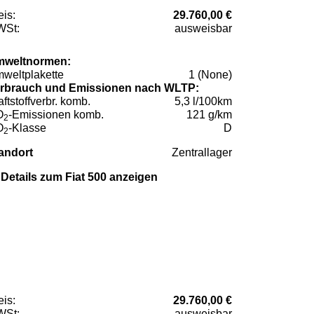
eis:
29.760,00 €
St:
ausweisbar
weltnormen:
weltplakette
1 (None)
rbrauch und Emissionen nach WLTP:
aftstoffverbr. komb.
5,3 l/100km
O
-Emissionen komb.
121 g/km
2
O
-Klasse
D
2
andort
Zentrallager
Details zum Fiat 500 anzeigen
eis:
29.760,00 €
St:
ausweisbar