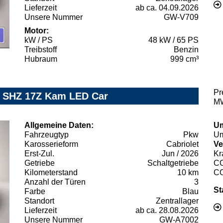
Lieferzeit
ab ca. 04.09.2026
Unsere Nummer
GW-V709
Motor:
kW / PS
48 kW / 65 PS
Treibstoff
Benzin
Hubraum
999 cm³
Pr
yl SHZ 17Z Kam LED Car
MW
Allgemeine Daten:
Um
Fahrzeugtyp
Pkw
Um
Karosserieform
Cabriolet
Ve
Erst-Zul.
Jun / 2026
Kr
Getriebe
Schaltgetriebe
C
Kilometerstand
10 km
C
Anzahl der Türen
3
St
Farbe
Blau
Standort
Zentrallager
Lieferzeit
ab ca. 28.08.2026
Unsere Nummer
GW-A7002