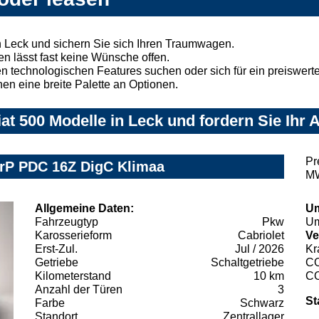
n Leck und sichern Sie sich Ihren Traumwagen.
n lässt fast keine Wünsche offen.
 technologischen Features suchen oder sich für ein preiswertes
nen eine breite Palette an Optionen.
at 500 Modelle in Leck und fordern Sie Ihr 
Pr
rP PDC 16Z DigC Klimaa
MW
Allgemeine Daten:
Um
Fahrzeugtyp
Pkw
Um
Karosserieform
Cabriolet
Ve
Erst-Zul.
Jul / 2026
Kr
Getriebe
Schaltgetriebe
C
Kilometerstand
10 km
C
Anzahl der Türen
3
St
Farbe
Schwarz
Standort
Zentrallager