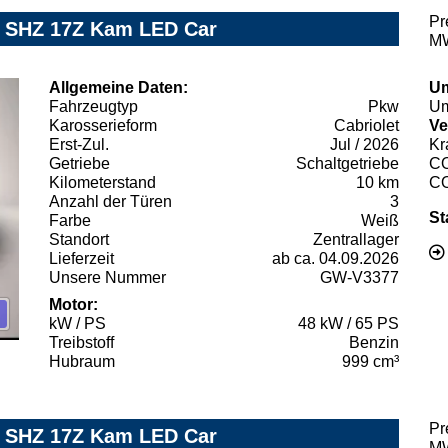
Pr
yl SHZ 17Z Kam LED Car
MW
Allgemeine Daten:
Um
Fahrzeugtyp
Pkw
Um
Karosserieform
Cabriolet
Ve
Erst-Zul.
Jul / 2026
Kr
Getriebe
Schaltgetriebe
C
Kilometerstand
10 km
C
Anzahl der Türen
3
St
Farbe
Weiß
Standort
Zentrallager
Lieferzeit
ab ca. 04.09.2026
Unsere Nummer
GW-V3377
Motor:
kW / PS
48 kW / 65 PS
Treibstoff
Benzin
Hubraum
999 cm³
Pr
yl SHZ 17Z Kam LED Car
MW