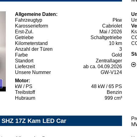
Allgemeine Daten:
Um
Fahrzeugtyp
Pkw
Um
Karosserieform
Cabriolet
Ve
Erst-Zul.
Mai / 2026
Kr
Getriebe
Schaltgetriebe
C
Kilometerstand
10 km
C
Anzahl der Türen
3
St
Farbe
Gold
Standort
Zentrallager
Lieferzeit
ab ca. 04.09.2026
Unsere Nummer
GW-V124
Motor:
kW / PS
48 kW / 65 PS
Treibstoff
Benzin
Hubraum
999 cm³
Pr
yl SHZ 17Z Kam LED Car
MW