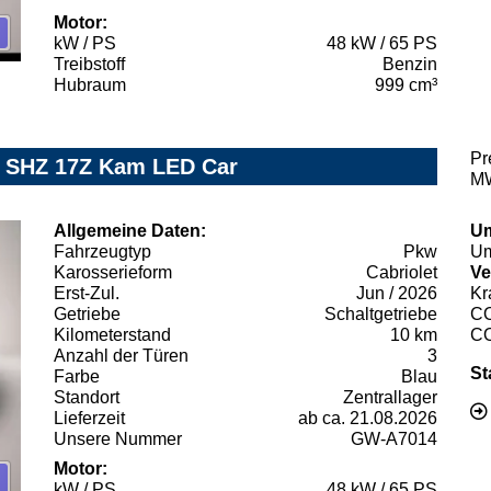
Motor:
kW / PS
48 kW / 65 PS
Treibstoff
Benzin
Hubraum
999 cm³
Pr
yl SHZ 17Z Kam LED Car
MW
Allgemeine Daten:
Um
Fahrzeugtyp
Pkw
Um
Karosserieform
Cabriolet
Ve
Erst-Zul.
Jun / 2026
Kr
Getriebe
Schaltgetriebe
C
Kilometerstand
10 km
C
Anzahl der Türen
3
St
Farbe
Blau
Standort
Zentrallager
Lieferzeit
ab ca. 21.08.2026
Unsere Nummer
GW-A7014
Motor:
kW / PS
48 kW / 65 PS