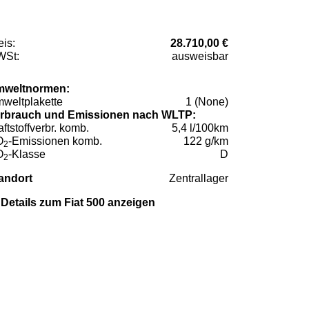
eis:
28.710,00 €
St:
ausweisbar
weltnormen:
weltplakette
1 (None)
rbrauch und Emissionen nach WLTP:
aftstoffverbr. komb.
5,4 l/100km
O
-Emissionen komb.
122 g/km
2
O
-Klasse
D
2
andort
Zentrallager
Details zum Fiat 500 anzeigen