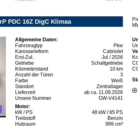
Pr
rP PDC 16Z DigC Klimaa
MW
Allgemeine Daten:
Um
Fahrzeugtyp
Pkw
Um
Karosserieform
Cabriolet
Ve
Erst-Zul.
Jul / 2026
Kr
Getriebe
Schaltgetriebe
C
Kilometerstand
10 km
C
Anzahl der Türen
3
St
Farbe
Weiß
Standort
Zentrallager
Lieferzeit
ab ca. 11.09.2026
Unsere Nummer
GW-V4141
Motor:
kW / PS
48 kW / 65 PS
Treibstoff
Benzin
Hubraum
999 cm³