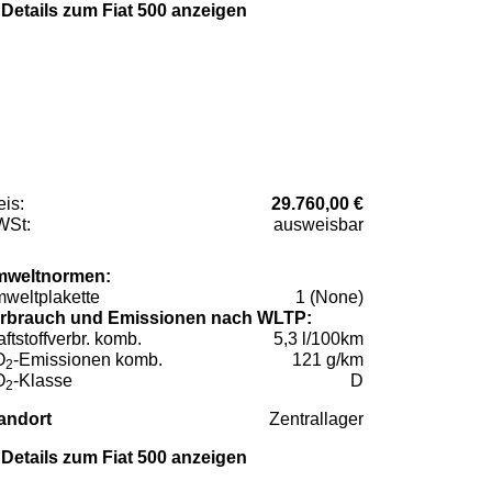
Details zum Fiat 500 anzeigen
eis:
29.760,00 €
St:
ausweisbar
weltnormen:
weltplakette
1 (None)
rbrauch und Emissionen nach WLTP:
aftstoffverbr. komb.
5,3 l/100km
O
-Emissionen komb.
121 g/km
2
O
-Klasse
D
2
andort
Zentrallager
Details zum Fiat 500 anzeigen