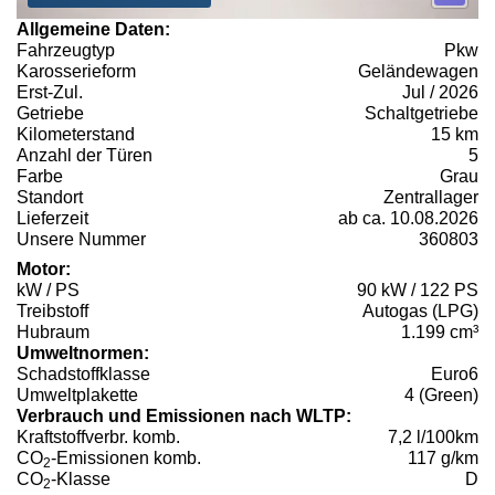
Allgemeine Daten:
Fahrzeugtyp
Pkw
Karosserieform
Geländewagen
Erst-Zul.
Jul / 2026
Getriebe
Schaltgetriebe
Kilometerstand
15 km
Anzahl der Türen
5
Farbe
Grau
Standort
Zentrallager
Lieferzeit
ab ca. 10.08.2026
Unsere Nummer
360803
Motor:
kW / PS
90 kW / 122 PS
Treibstoff
Autogas (LPG)
Hubraum
1.199 cm³
Umweltnormen:
Schadstoffklasse
Euro6
Umweltplakette
4 (Green)
Verbrauch und Emissionen nach WLTP:
Kraftstoffverbr. komb.
7,2 l/100km
CO
-Emissionen komb.
117 g/km
2
CO
-Klasse
D
2