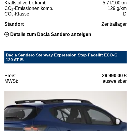
Kraftstoffverbr. komb.
5,7 l/100km
CO
-Emissionen komb.
129 g/km
2
CO
-Klasse
D
2
Standort
Zentrallager
Details zum Dacia Sandero anzeigen
Dacia Sandero Stepway Expression Step Facelift ECO-G
120 AT E.
Preis:
29.990,00 €
MWSt:
ausweisbar