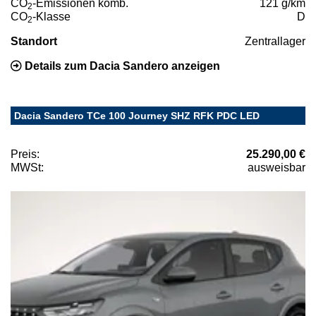
CO
-Emissionen komb.
121 g/km
2
CO
-Klasse
D
2
Standort
Zentrallager
Details zum Dacia Sandero anzeigen
Dacia Sandero TCe 100 Journey SHZ RFK PDC LED
Preis:
25.290,00 €
MWSt:
ausweisbar