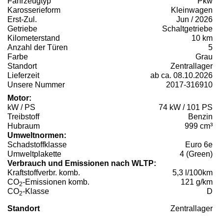
Fahrzeugtyp
Pkw
Karosserieform
Kleinwagen
Erst-Zul.
Jun / 2026
Getriebe
Schaltgetriebe
Kilometerstand
10 km
Anzahl der Türen
5
Farbe
Grau
Standort
Zentrallager
Lieferzeit
ab ca. 08.10.2026
Unsere Nummer
2017-316910
Motor:
kW / PS
74 kW / 101 PS
Treibstoff
Benzin
Hubraum
999 cm³
Umweltnormen:
Schadstoffklasse
Euro 6e
Umweltplakette
4 (Green)
Verbrauch und Emissionen nach WLTP:
Kraftstoffverbr. komb.
5,3 l/100km
CO
-Emissionen komb.
121 g/km
2
CO
-Klasse
D
2
Standort
Zentrallager