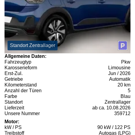
Standort Zentrallager
Allgemeine Daten:
Fahrzeugtyp
Pkw
Karosserieform
Limousine
Erst-Zul.
Jun / 2026
Getriebe
Automatik
Kilometerstand
20 km
Anzahl der Türen
5
Farbe
Blau
Standort
Zentrallager
Lieferzeit
ab ca. 10.08.2026
Unsere Nummer
359712
Motor:
kW / PS
90 kW / 122 PS
Treibstoff
Autogas (LPG)