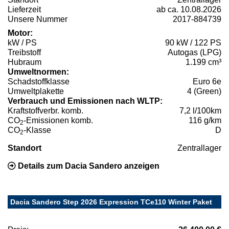
Lieferzeit
ab ca. 10.08.2026
Unsere Nummer
2017-884739
Motor:
kW / PS
90 kW / 122 PS
Treibstoff
Autogas (LPG)
Hubraum
1.199 cm³
Umweltnormen:
Schadstoffklasse
Euro 6e
Umweltplakette
4 (Green)
Verbrauch und Emissionen nach WLTP:
Kraftstoffverbr. komb.
7,2 l/100km
CO
-Emissionen komb.
116 g/km
2
CO
-Klasse
D
2
Standort
Zentrallager
Details zum Dacia Sandero anzeigen
Dacia Sandero Step 2026 Expression TCe110 Winter Paket