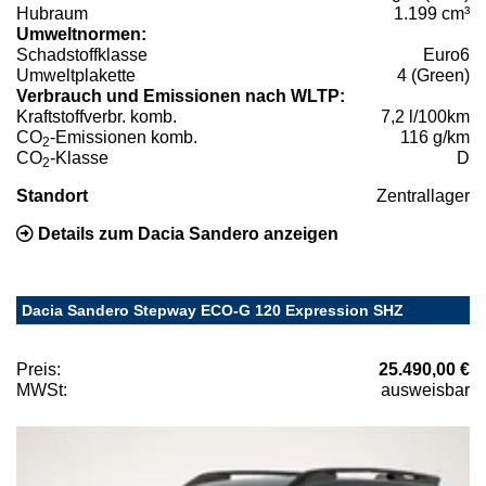
Hubraum
1.199 cm³
Umweltnormen:
Schadstoffklasse
Euro6
Umweltplakette
4 (Green)
Verbrauch und Emissionen nach WLTP:
Kraftstoffverbr. komb.
7,2 l/100km
CO
-Emissionen komb.
116 g/km
2
CO
-Klasse
D
2
Standort
Zentrallager
Details zum Dacia Sandero anzeigen
Dacia Sandero Stepway ECO-G 120 Expression SHZ
Preis:
25.490,00 €
MWSt:
ausweisbar