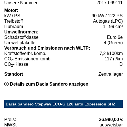
Unsere Nummer
2017-099111
Motor:
kW / PS
90 kW / 122 PS
Treibstoff
Autogas (LPG)
Hubraum
1.199 cm³
Umweltnormen:
Schadstoffklasse
Euro 6e
Umweltplakette
4 (Green)
Verbrauch und Emissionen nach WLTP:
Kraftstoffverbr. komb.
7,2 l/100km
CO
-Emissionen komb.
117 g/km
2
CO
-Klasse
D
2
Standort
Zentrallager
Details zum Dacia Sandero anzeigen
Dacia Sandero Stepway ECO-G 120 auto Expression SHZ
Preis:
26.990,00 €
MWSt:
ausweisbar