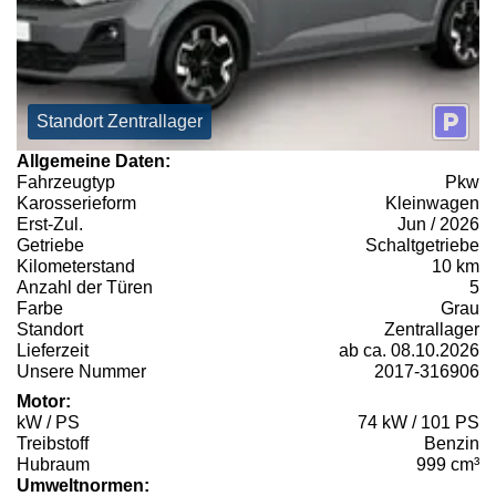
Standort Zentrallager
Allgemeine Daten:
Fahrzeugtyp
Pkw
Karosserieform
Kleinwagen
Erst-Zul.
Jun / 2026
Getriebe
Schaltgetriebe
Kilometerstand
10 km
Anzahl der Türen
5
Farbe
Grau
Standort
Zentrallager
Lieferzeit
ab ca. 08.10.2026
Unsere Nummer
2017-316906
Motor:
kW / PS
74 kW / 101 PS
Treibstoff
Benzin
Hubraum
999 cm³
Umweltnormen: