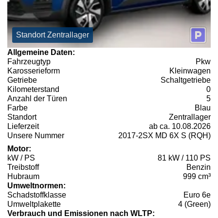
Standort Zentrallager
Allgemeine Daten:
Fahrzeugtyp
Pkw
Karosserieform
Kleinwagen
Getriebe
Schaltgetriebe
Kilometerstand
0
Anzahl der Türen
5
Farbe
Blau
Standort
Zentrallager
Lieferzeit
ab ca. 10.08.2026
Unsere Nummer
2017-2SX MD 6X S (RQH)
Motor:
kW / PS
81 kW / 110 PS
Treibstoff
Benzin
Hubraum
999 cm³
Umweltnormen:
Schadstoffklasse
Euro 6e
Umweltplakette
4 (Green)
Verbrauch und Emissionen nach WLTP: