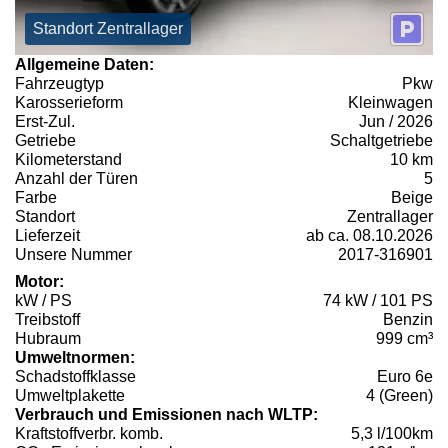
Standort Zentrallager
Allgemeine Daten:
Fahrzeugtyp
Pkw
Karosserieform
Kleinwagen
Erst-Zul.
Jun / 2026
Getriebe
Schaltgetriebe
Kilometerstand
10 km
Anzahl der Türen
5
Farbe
Beige
Standort
Zentrallager
Lieferzeit
ab ca. 08.10.2026
Unsere Nummer
2017-316901
Motor:
kW / PS
74 kW / 101 PS
Treibstoff
Benzin
Hubraum
999 cm³
Umweltnormen:
Schadstoffklasse
Euro 6e
Umweltplakette
4 (Green)
Verbrauch und Emissionen nach WLTP:
Kraftstoffverbr. komb.
5,3 l/100km