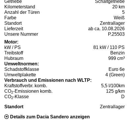
Getriebe
Schaltgetriebe
Kilometerstand
20 km
Anzahl der Türen
5
Farbe
Weiß
Standort
Zentrallager
Lieferzeit
ab ca. 10.08.2026
Unsere Nummer
P.25503
Motor:
kW / PS
81 kW / 110 PS
Treibstoff
Benzin
Hubraum
999 cm³
Umweltnormen:
Schadstoffklasse
Euro 6e
Umweltplakette
4 (Green)
Verbrauch und Emissionen nach WLTP:
Kraftstoffverbr. komb.
5,5 l/100km
CO
-Emissionen komb.
125 g/km
2
CO
-Klasse
D
2
Standort
Zentrallager
Details zum Dacia Sandero anzeigen