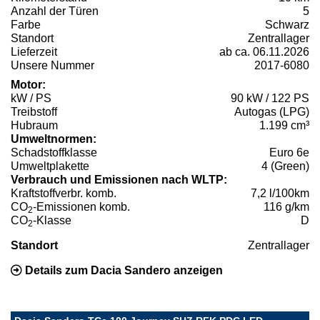
Anzahl der Türen
5
Farbe
Schwarz
Standort
Zentrallager
Lieferzeit
ab ca. 06.11.2026
Unsere Nummer
2017-6080
Motor:
kW / PS
90 kW / 122 PS
Treibstoff
Autogas (LPG)
Hubraum
1.199 cm³
Umweltnormen:
Schadstoffklasse
Euro 6e
Umweltplakette
4 (Green)
Verbrauch und Emissionen nach WLTP:
Kraftstoffverbr. komb.
7,2 l/100km
CO
-Emissionen komb.
116 g/km
2
CO
-Klasse
D
2
Standort
Zentrallager
Details zum Dacia Sandero anzeigen