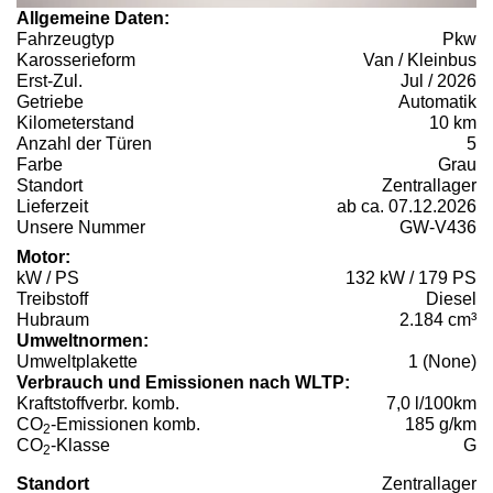
Allgemeine Daten:
Fahrzeugtyp
Pkw
Karosserieform
Van / Kleinbus
Erst-Zul.
Jul / 2026
Getriebe
Automatik
Kilometerstand
10 km
Anzahl der Türen
5
Farbe
Grau
Standort
Zentrallager
Lieferzeit
ab ca. 07.12.2026
Unsere Nummer
GW-V436
Motor:
kW / PS
132 kW / 179 PS
Treibstoff
Diesel
Hubraum
2.184 cm³
Umweltnormen:
Umweltplakette
1 (None)
Verbrauch und Emissionen nach WLTP:
Kraftstoffverbr. komb.
7,0 l/100km
CO
-Emissionen komb.
185 g/km
2
CO
-Klasse
G
2
Standort
Zentrallager