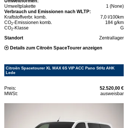
Umweltnormen:
Umweltplakette
1 (None)
Verbrauch und Emissionen nach WLTP:
Kraftstoffverbr. komb.
7,0 l/100km
CO
-Emissionen komb.
184 g/km
2
CO
-Klasse
G
2
Standort
Zentrallager
Details zum Citroën SpaceTourer anzeigen
Citroën Spacetourer XL MAX 6S VIP ACC Pano StHz AHK
Lede
Preis:
52.520,00 €
MWSt:
ausweisbar