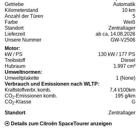
Getriebe
Automatik
Kilometerstand
10 km
Anzahl der Türen
5
Farbe
Weiß
Standort
Zentrallager
Lieferzeit
ab ca. 14.08.2026
Unsere Nummer
GW-V2506
Motor:
kW / PS
130 kW / 177 PS
Treibstoff
Diesel
Hubraum
1.997 cm³
Umweltnormen:
Umweltplakette
1 (None)
Verbrauch und Emissionen nach WLTP:
Kraftstoffverbr. komb.
7,4 l/100km
CO
-Emissionen komb.
195 g/km
2
CO
-Klasse
G
2
Standort
Zentrallager
Details zum Citroën SpaceTourer anzeigen