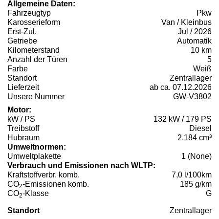
Allgemeine Daten:
Fahrzeugtyp
Pkw
Karosserieform
Van / Kleinbus
Erst-Zul.
Jul / 2026
Getriebe
Automatik
Kilometerstand
10 km
Anzahl der Türen
5
Farbe
Weiß
Standort
Zentrallager
Lieferzeit
ab ca. 07.12.2026
Unsere Nummer
GW-V3802
Motor:
kW / PS
132 kW / 179 PS
Treibstoff
Diesel
Hubraum
2.184 cm³
Umweltnormen:
Umweltplakette
1 (None)
Verbrauch und Emissionen nach WLTP:
Kraftstoffverbr. komb.
7,0 l/100km
CO
-Emissionen komb.
185 g/km
2
CO
-Klasse
G
2
Standort
Zentrallager