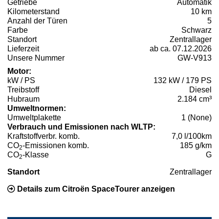
Getriebe
Automatik
Kilometerstand
10 km
Anzahl der Türen
5
Farbe
Schwarz
Standort
Zentrallager
Lieferzeit
ab ca. 07.12.2026
Unsere Nummer
GW-V913
Motor:
kW / PS
132 kW / 179 PS
Treibstoff
Diesel
Hubraum
2.184 cm³
Umweltnormen:
Umweltplakette
1 (None)
Verbrauch und Emissionen nach WLTP:
Kraftstoffverbr. komb.
7,0 l/100km
CO
-Emissionen komb.
185 g/km
2
CO
-Klasse
G
2
Standort
Zentrallager
Details zum Citroën SpaceTourer anzeigen