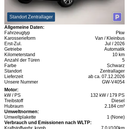
Standort Zentrallager
Allgemeine Daten:
Fahrzeugtyp
Pkw
Karosserieform
Van / Kleinbus
Erst-Zul.
Jul / 2026
Getriebe
Automatik
Kilometerstand
10 km
Anzahl der Türen
5
Farbe
Schwarz
Standort
Zentrallager
Lieferzeit
ab ca. 07.12.2026
Unsere Nummer
GW-V4054
Motor:
kW / PS
132 kW / 179 PS
Treibstoff
Diesel
Hubraum
2.184 cm³
Umweltnormen:
Umweltplakette
1 (None)
Verbrauch und Emissionen nach WLTP:
Kraftstoffverbr. komb.
7,0 l/100km