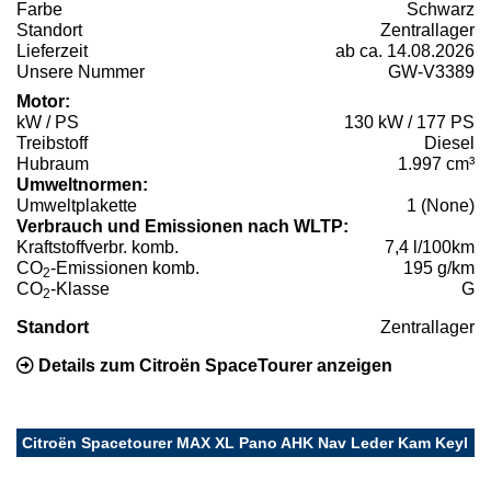
Farbe
Schwarz
Standort
Zentrallager
Lieferzeit
ab ca. 14.08.2026
Unsere Nummer
GW-V3389
Motor:
kW / PS
130 kW / 177 PS
Treibstoff
Diesel
Hubraum
1.997 cm³
Umweltnormen:
Umweltplakette
1 (None)
Verbrauch und Emissionen nach WLTP:
Kraftstoffverbr. komb.
7,4 l/100km
CO
-Emissionen komb.
195 g/km
2
CO
-Klasse
G
2
Standort
Zentrallager
Details zum Citroën SpaceTourer anzeigen
Citroën Spacetourer MAX XL Pano AHK Nav Leder Kam Keyl