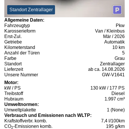
Standort Zentrallager
Allgemeine Daten:
Fahrzeugtyp
Pkw
Karosserieform
Van / Kleinbus
Erst-Zul.
Mär / 2026
Getriebe
Automatik
Kilometerstand
10 km
Anzahl der Türen
5
Farbe
Grau
Standort
Zentrallager
Lieferzeit
ab ca. 14.08.2026
Unsere Nummer
GW-V1641
Motor:
kW / PS
130 kW / 177 PS
Treibstoff
Diesel
Hubraum
1.997 cm³
Umweltnormen:
Umweltplakette
1 (None)
Verbrauch und Emissionen nach WLTP:
Kraftstoffverbr. komb.
7,4 l/100km
CO
-Emissionen komb.
195 g/km
2