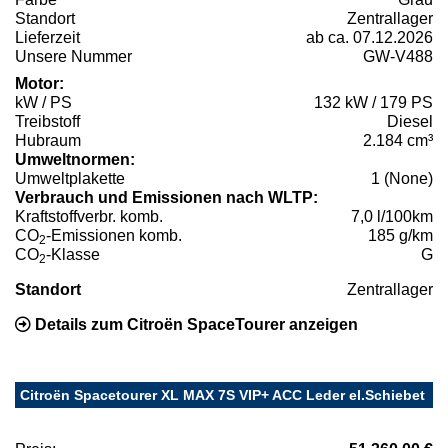
Standort
Zentrallager
Lieferzeit
ab ca. 07.12.2026
Unsere Nummer
GW-V488
Motor:
kW / PS
132 kW / 179 PS
Treibstoff
Diesel
Hubraum
2.184 cm³
Umweltnormen:
Umweltplakette
1 (None)
Verbrauch und Emissionen nach WLTP:
Kraftstoffverbr. komb.
7,0 l/100km
CO
-Emissionen komb.
185 g/km
2
CO
-Klasse
G
2
Standort
Zentrallager
Details zum Citroën SpaceTourer anzeigen
Citroën Spacetourer XL MAX 7S VIP+ ACC Leder el.Schiebet