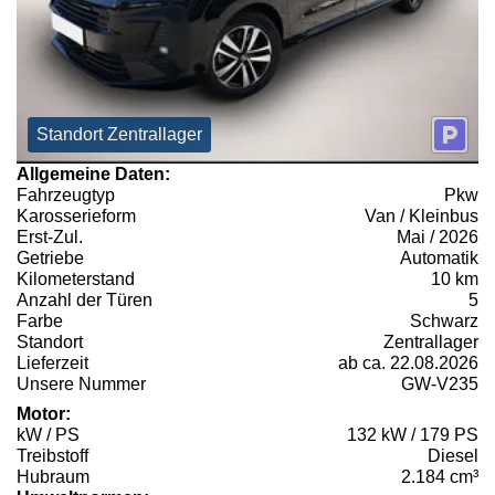
Standort Zentrallager
Allgemeine Daten:
Fahrzeugtyp
Pkw
Karosserieform
Van / Kleinbus
Erst-Zul.
Mai / 2026
Getriebe
Automatik
Kilometerstand
10 km
Anzahl der Türen
5
Farbe
Schwarz
Standort
Zentrallager
Lieferzeit
ab ca. 22.08.2026
Unsere Nummer
GW-V235
Motor:
kW / PS
132 kW / 179 PS
Treibstoff
Diesel
Hubraum
2.184 cm³