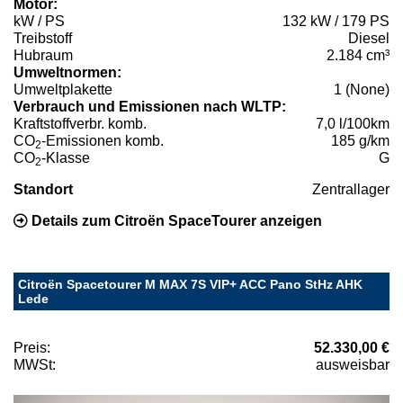
Motor:
kW / PS
132 kW / 179 PS
Treibstoff
Diesel
Hubraum
2.184 cm³
Umweltnormen:
Umweltplakette
1 (None)
Verbrauch und Emissionen nach WLTP:
Kraftstoffverbr. komb.
7,0 l/100km
CO
-Emissionen komb.
185 g/km
2
CO
-Klasse
G
2
Standort
Zentrallager
Details zum Citroën SpaceTourer anzeigen
Citroën Spacetourer M MAX 7S VIP+ ACC Pano StHz AHK
Lede
Preis:
52.330,00 €
MWSt:
ausweisbar