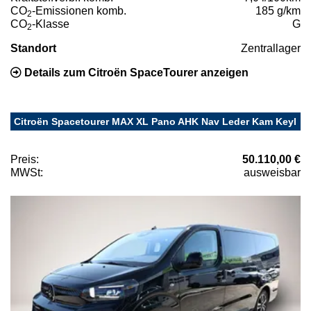
CO
-Emissionen komb.
185 g/km
2
CO
-Klasse
G
2
Standort
Zentrallager
Details zum Citroën SpaceTourer anzeigen
Citroën Spacetourer MAX XL Pano AHK Nav Leder Kam Keyl
Preis:
50.110,00 €
MWSt:
ausweisbar