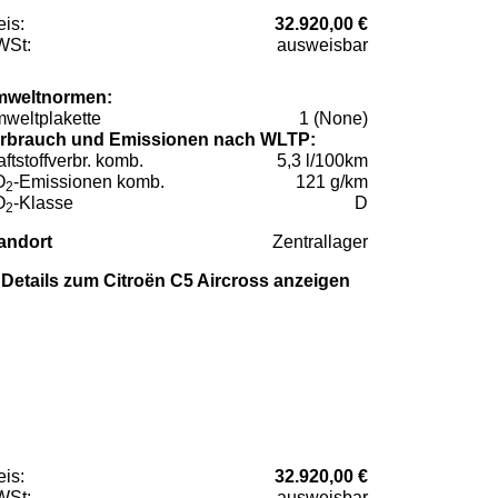
eis:
32.920,00 €
St:
ausweisbar
weltnormen:
weltplakette
1 (None)
rbrauch und Emissionen nach WLTP:
aftstoffverbr. komb.
5,3 l/100km
O
-Emissionen komb.
121 g/km
2
O
-Klasse
D
2
andort
Zentrallager
Details zum Citroën C5 Aircross anzeigen
eis:
32.920,00 €
St:
ausweisbar