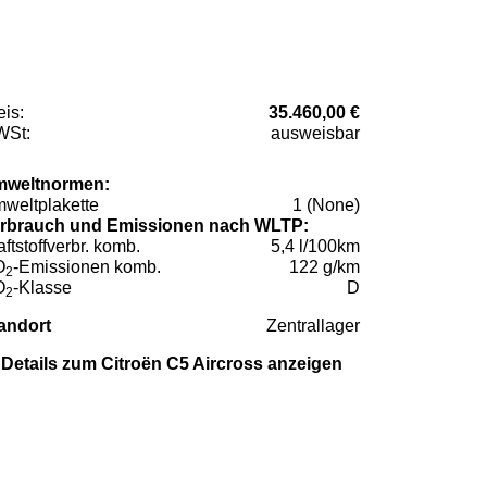
eis:
35.460,00 €
St:
ausweisbar
weltnormen:
weltplakette
1 (None)
rbrauch und Emissionen nach WLTP:
aftstoffverbr. komb.
5,4 l/100km
O
-Emissionen komb.
122 g/km
2
O
-Klasse
D
2
andort
Zentrallager
Details zum Citroën C5 Aircross anzeigen