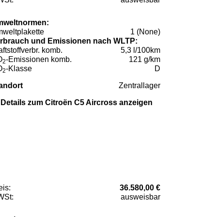
weltnormen:
weltplakette
1 (None)
rbrauch und Emissionen nach WLTP:
aftstoffverbr. komb.
5,3 l/100km
O
-Emissionen komb.
121 g/km
2
O
-Klasse
D
2
andort
Zentrallager
Details zum Citroën C5 Aircross anzeigen
eis:
36.580,00 €
St:
ausweisbar