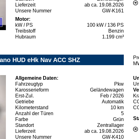
Lieferzeit
ab ca. 19.08.2026
Unsere Nummer
GW-K161
Motor:
kW / PS
100 kW / 136 PS
Treibstoff
Benzin
Hubraum
1.199 cm³
Pr
 Pano HUD eHk Nav ACC SHZ
MW
Allgemeine Daten:
Um
Fahrzeugtyp
Pkw
Um
Karosserieform
Geländewagen
Ve
Erst-Zul.
Feb / 2026
Kr
Getriebe
Automatik
C
Kilometerstand
10 km
C
Anzahl der Türen
5
St
Farbe
Grün
Standort
Zentrallager
Lieferzeit
ab ca. 19.08.2026
Unsere Nummer
GW-K410