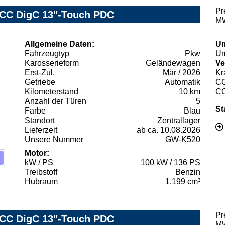
Pr
ACC DigC 13"-Touch PDC
MW
Allgemeine Daten:
Um
Fahrzeugtyp
Pkw
Um
Karosserieform
Geländewagen
Ve
Erst-Zul.
Mär / 2026
Kr
Getriebe
Automatik
C
Kilometerstand
10 km
C
Anzahl der Türen
5
St
Farbe
Blau
Standort
Zentrallager
Lieferzeit
ab ca. 10.08.2026
Unsere Nummer
GW-K520
Motor:
kW / PS
100 kW / 136 PS
Treibstoff
Benzin
Hubraum
1.199 cm³
Pr
ACC DigC 13"-Touch PDC
MW