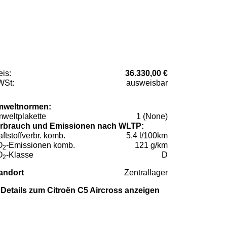
eis:
36.330,00 €
St:
ausweisbar
weltnormen:
weltplakette
1 (None)
rbrauch und Emissionen nach WLTP:
aftstoffverbr. komb.
5,4 l/100km
O
-Emissionen komb.
121 g/km
2
O
-Klasse
D
2
andort
Zentrallager
Details zum Citroën C5 Aircross anzeigen