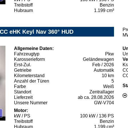
Treibstoff
Benzin
Hubraum
1.199 cm³
Pr
ACC eHK Keyl Nav 360° HUD
MW
Allgemeine Daten:
Um
Fahrzeugtyp
Pkw
Um
Karosserieform
Geländewagen
Ve
Erst-Zul.
Feb / 2026
Kr
Getriebe
Automatik
C
Kilometerstand
10 km
C
Anzahl der Türen
5
St
Farbe
Weiß
Standort
Zentrallager
Lieferzeit
ab ca. 28.08.2026
Unsere Nummer
GW-V704
Motor:
kW / PS
100 kW / 136 PS
Treibstoff
Benzin
Hubraum
1.199 cm³