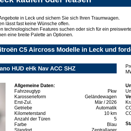
 Angebote in Leck und sichern Sie sich Ihren Traumwagen.
n lässt fast keine Wünsche offen.
 technologischen Features suchen oder sich für ein preiswertes
nen eine breite Palette an Optionen.
troën C5 Aircross Modelle in Leck und ford
Pr
 Pano HUD eHk Nav ACC SHZ
MW
Allgemeine Daten:
Um
Fahrzeugtyp
Pkw
Um
Karosserieform
Geländewagen
Ve
Erst-Zul.
Mär / 2026
Kr
Getriebe
Automatik
C
Kilometerstand
10 km
C
Anzahl der Türen
5
St
Farbe
Blau
Standort
Zentrallager