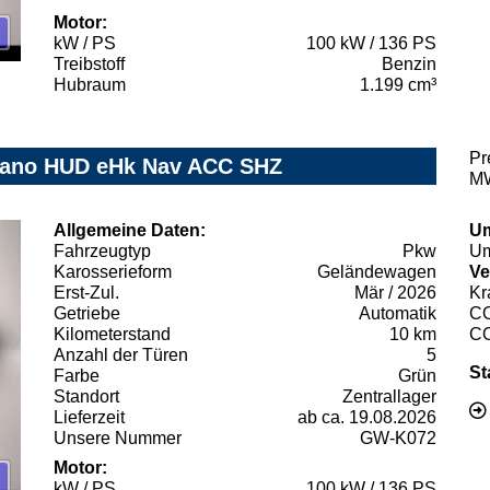
Motor:
kW / PS
100 kW / 136 PS
Treibstoff
Benzin
Hubraum
1.199 cm³
Pr
 Pano HUD eHk Nav ACC SHZ
MW
Allgemeine Daten:
Um
Fahrzeugtyp
Pkw
Um
Karosserieform
Geländewagen
Ve
Erst-Zul.
Mär / 2026
Kr
Getriebe
Automatik
C
Kilometerstand
10 km
C
Anzahl der Türen
5
St
Farbe
Grün
Standort
Zentrallager
Lieferzeit
ab ca. 19.08.2026
Unsere Nummer
GW-K072
Motor:
kW / PS
100 kW / 136 PS