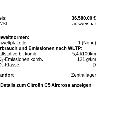
eis:
36.580,00 €
St:
ausweisbar
weltnormen:
weltplakette
1 (None)
rbrauch und Emissionen nach WLTP:
aftstoffverbr. komb.
5,4 l/100km
O
-Emissionen komb.
121 g/km
2
O
-Klasse
D
2
andort
Zentrallager
Details zum Citroën C5 Aircross anzeigen