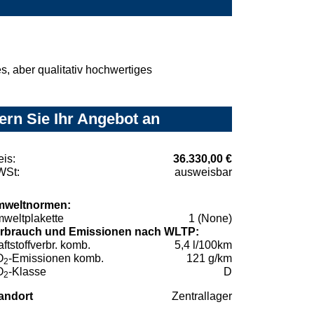
, aber qualitativ hochwertiges
ern Sie Ihr Angebot an
eis:
36.330,00 €
St:
ausweisbar
weltnormen:
weltplakette
1 (None)
rbrauch und Emissionen nach WLTP:
aftstoffverbr. komb.
5,4 l/100km
O
-Emissionen komb.
121 g/km
2
O
-Klasse
D
2
andort
Zentrallager