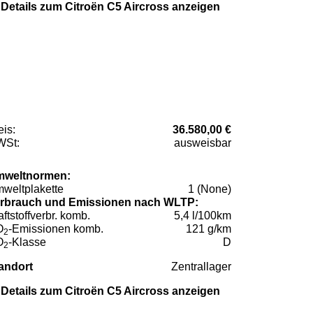
Details zum Citroën C5 Aircross anzeigen
eis:
36.580,00 €
St:
ausweisbar
weltnormen:
weltplakette
1 (None)
rbrauch und Emissionen nach WLTP:
aftstoffverbr. komb.
5,4 l/100km
O
-Emissionen komb.
121 g/km
2
O
-Klasse
D
2
andort
Zentrallager
Details zum Citroën C5 Aircross anzeigen