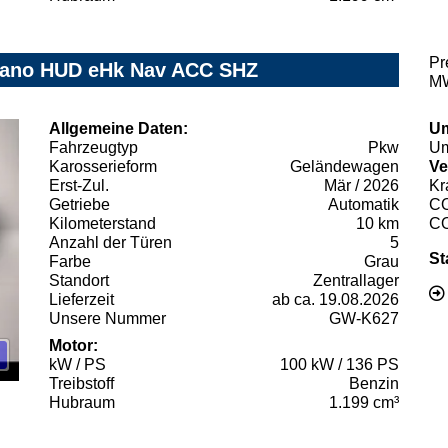
Pr
 Pano HUD eHk Nav ACC SHZ
MW
Allgemeine Daten:
Um
Fahrzeugtyp
Pkw
Um
Karosserieform
Geländewagen
Ve
Erst-Zul.
Mär / 2026
Kr
Getriebe
Automatik
C
Kilometerstand
10 km
C
Anzahl der Türen
5
St
Farbe
Grau
Standort
Zentrallager
Lieferzeit
ab ca. 19.08.2026
Unsere Nummer
GW-K627
Motor:
kW / PS
100 kW / 136 PS
Treibstoff
Benzin
Hubraum
1.199 cm³