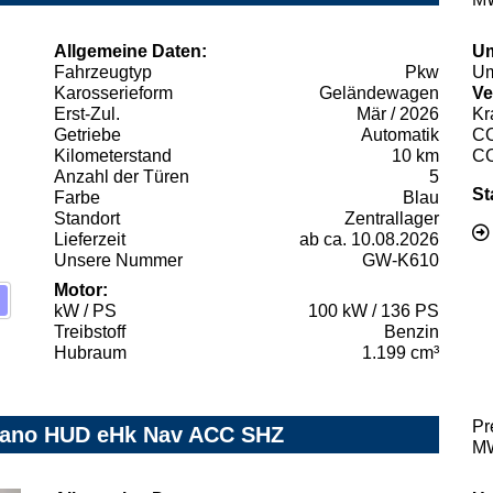
Allgemeine Daten:
Um
Fahrzeugtyp
Pkw
Um
Karosserieform
Geländewagen
Ve
Erst-Zul.
Mär / 2026
Kr
Getriebe
Automatik
C
Kilometerstand
10 km
C
Anzahl der Türen
5
St
Farbe
Blau
Standort
Zentrallager
Lieferzeit
ab ca. 10.08.2026
Unsere Nummer
GW-K610
Motor:
kW / PS
100 kW / 136 PS
Treibstoff
Benzin
Hubraum
1.199 cm³
Pr
 Pano HUD eHk Nav ACC SHZ
MW