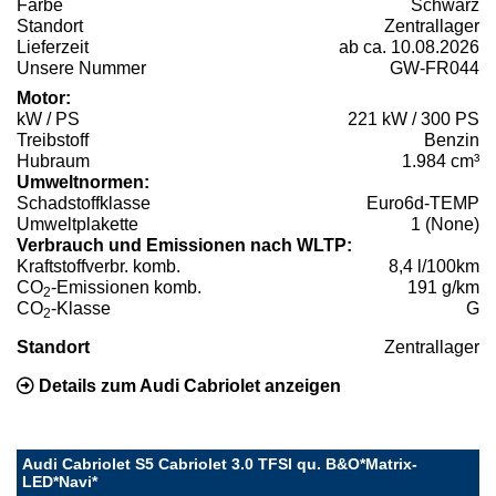
Farbe
Schwarz
Standort
Zentrallager
Lieferzeit
ab ca. 10.08.2026
Unsere Nummer
GW-FR044
Motor:
kW / PS
221 kW / 300 PS
Treibstoff
Benzin
Hubraum
1.984 cm³
Umweltnormen:
Schadstoffklasse
Euro6d-TEMP
Umweltplakette
1 (None)
Verbrauch und Emissionen nach WLTP:
Kraftstoffverbr. komb.
8,4 l/100km
CO
-Emissionen komb.
191 g/km
2
CO
-Klasse
G
2
Standort
Zentrallager
Details zum Audi Cabriolet anzeigen
Audi Cabriolet S5 Cabriolet 3.0 TFSI qu. B&O*Matrix-
LED*Navi*