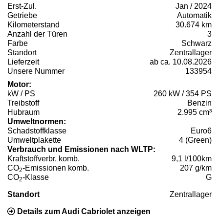
Erst-Zul.
Jan / 2024
Getriebe
Automatik
Kilometerstand
30.674 km
Anzahl der Türen
3
Farbe
Schwarz
Standort
Zentrallager
Lieferzeit
ab ca. 10.08.2026
Unsere Nummer
133954
Motor:
kW / PS
260 kW / 354 PS
Treibstoff
Benzin
Hubraum
2.995 cm³
Umweltnormen:
Schadstoffklasse
Euro6
Umweltplakette
4 (Green)
Verbrauch und Emissionen nach WLTP:
Kraftstoffverbr. komb.
9,1 l/100km
CO
-Emissionen komb.
207 g/km
2
CO
-Klasse
G
2
Standort
Zentrallager
Details zum Audi Cabriolet anzeigen