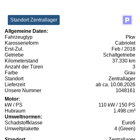
Standort Zentrallager
Allgemeine Daten:
Fahrzeugtyp
Pkw
Karosserieform
Cabriolet
Erst-Zul.
Feb / 2018
Getriebe
Schaltgetriebe
Kilometerstand
37.330 km
Anzahl der Türen
3
Farbe
Grau
Standort
Zentrallager
Lieferzeit
ab ca. 10.08.2026
Unsere Nummer
1048161
Motor:
kW / PS
110 kW / 150 PS
Hubraum
1.498 cm³
Umweltnormen:
Schadstoffklasse
Euro6
Umweltplakette
4 (Green)
Standort
Zentrallager