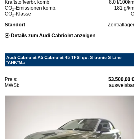
Kraftstoffverbr. komb.
8,0 l/100km
CO
-Emissionen komb.
181 g/km
2
CO
-Klasse
G
2
Standort
Zentrallager
Details zum Audi Cabriolet anzeigen
Audi Cabriolet A5 Cabriolet 45 TFSI qu. S-tronic S-Line
*AHK*Ma
Preis:
53.500,00 €
MWSt:
ausweisbar