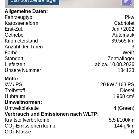
Standort Zentrallager
Allgemeine Daten:
Fahrzeugtyp
Pkw
Karosserieform
Cabriolet
Erst-Zul.
Jun / 2022
Getriebe
Automatik
Kilometerstand
39.565 km
Anzahl der Türen
3
Farbe
Weiß
Standort
Zentrallager
Lieferzeit
ab ca. 10.08.2026
Unsere Nummer
134123
Motor:
kW / PS
120 kW / 163 PS
Treibstoff
Diesel
Hubraum
1.968 cm³
Umweltnormen:
Umweltplakette
4 (Green)
Verbrauch und Emissionen nach WLTP:
Kraftstoffverbr. komb.
5,5 l/100km
CO
-Emissionen komb.
144 g/km
2
CO
-Klasse
B
2