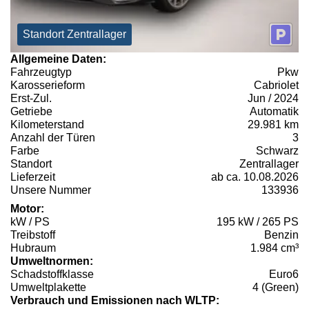
Standort Zentrallager
Allgemeine Daten:
Fahrzeugtyp
Pkw
Karosserieform
Cabriolet
Erst-Zul.
Jun / 2024
Getriebe
Automatik
Kilometerstand
29.981 km
Anzahl der Türen
3
Farbe
Schwarz
Standort
Zentrallager
Lieferzeit
ab ca. 10.08.2026
Unsere Nummer
133936
Motor:
kW / PS
195 kW / 265 PS
Treibstoff
Benzin
Hubraum
1.984 cm³
Umweltnormen:
Schadstoffklasse
Euro6
Umweltplakette
4 (Green)
Verbrauch und Emissionen nach WLTP: