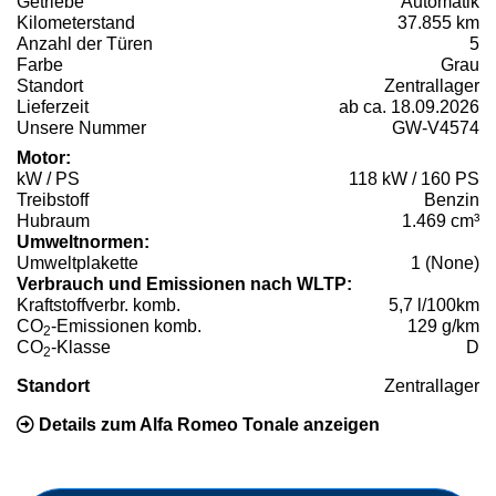
Getriebe
Automatik
Kilometerstand
37.855 km
Anzahl der Türen
5
Farbe
Grau
Standort
Zentrallager
Lieferzeit
ab ca. 18.09.2026
Unsere Nummer
GW-V4574
Motor:
kW / PS
118 kW / 160 PS
Treibstoff
Benzin
Hubraum
1.469 cm³
Umweltnormen:
Umweltplakette
1 (None)
Verbrauch und Emissionen nach WLTP:
Kraftstoffverbr. komb.
5,7 l/100km
CO
-Emissionen komb.
129 g/km
2
CO
-Klasse
D
2
Standort
Zentrallager
Details zum Alfa Romeo Tonale anzeigen