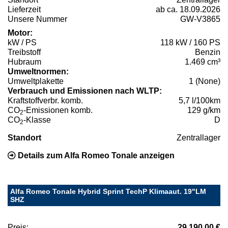
Lieferzeit
ab ca. 18.09.2026
Unsere Nummer
GW-V3865
Motor:
kW / PS
118 kW / 160 PS
Treibstoff
Benzin
Hubraum
1.469 cm³
Umweltnormen:
Umweltplakette
1 (None)
Verbrauch und Emissionen nach WLTP:
Kraftstoffverbr. komb.
5,7 l/100km
CO
-Emissionen komb.
129 g/km
2
CO
-Klasse
D
2
Standort
Zentrallager
Details zum Alfa Romeo Tonale anzeigen
Alfa Romeo Tonale Hybrid Sprint TechP Klimaaut. 19"LM
SHZ
Preis:
29.190,00 €