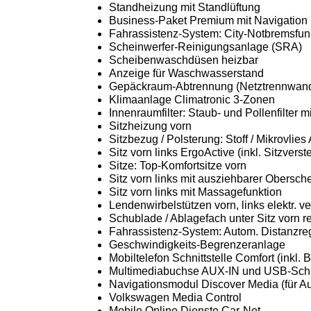
Standheizung mit Standlüftung
Business-Paket Premium mit Navigation
Fahrassistenz-System: City-Notbremsfun
Scheinwerfer-Reinigungsanlage (SRA)
Scheibenwaschdüsen heizbar
Anzeige für Waschwasserstand
Gepäckraum-Abtrennung (Netztrennwan
Klimaanlage Climatronic 3-Zonen
Innenraumfilter: Staub- und Pollenfilter mi
Sitzheizung vorn
Sitzbezug / Polsterung: Stoff / Mikrovlies
Sitz vorn links ErgoActive (inkl. Sitzver
Sitze: Top-Komfortsitze vorn
Sitz vorn links mit ausziehbarer Obersch
Sitz vorn links mit Massagefunktion
Lendenwirbelstützen vorn, links elektr. ve
Schublade / Ablagefach unter Sitz vorn r
Fahrassistenz-System: Autom. Distanzre
Geschwindigkeits-Begrenzeranlage
Mobiltelefon Schnittstelle Comfort (inkl. 
Multimediabuchse AUX-IN und USB-Schni
Navigationsmodul Discover Media (für A
Volkswagen Media Control
Mobile Online Dienste Car-Net