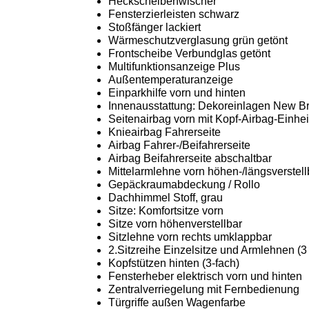
Heckscheibenwischer
Fensterzierleisten schwarz
Stoßfänger lackiert
Wärmeschutzverglasung grün getönt
Frontscheibe Verbundglas getönt
Multifunktionsanzeige Plus
Außentemperaturanzeige
Einparkhilfe vorn und hinten
Innenausstattung: Dekoreinlagen New B
Seitenairbag vorn mit Kopf-Airbag-Einhei
Knieairbag Fahrerseite
Airbag Fahrer-/Beifahrerseite
Airbag Beifahrerseite abschaltbar
Mittelarmlehne vorn höhen-/längsverstell
Gepäckraumabdeckung / Rollo
Dachhimmel Stoff, grau
Sitze: Komfortsitze vorn
Sitze vorn höhenverstellbar
Sitzlehne vorn rechts umklappbar
2.Sitzreihe Einzelsitze und Armlehnen (3 
Kopfstützen hinten (3-fach)
Fensterheber elektrisch vorn und hinten
Zentralverriegelung mit Fernbedienung
Türgriffe außen Wagenfarbe