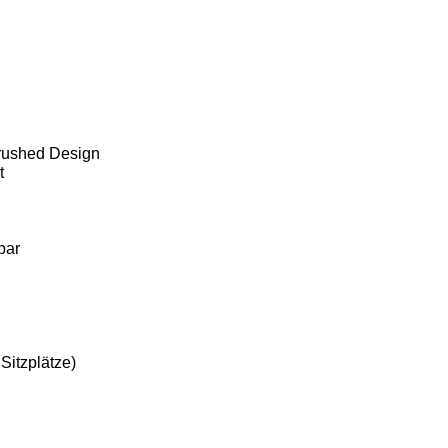
rushed Design
t
bar
Sitzplätze)