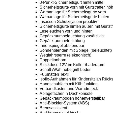
3-Punkt-Sicherheitsgurt hinten mitte
Sicherheitsgurte vorn mit Gurtstraffer, hö
Warnanlage für Sicherheitsgurte vorn
Warnanlage für Sicherheitsgurte hinten
Insassen-Schutzsystem proaktiv
Sicherheitsgurte hinten außen mit Gurtstr
Leseleuchten vorn und hinten
Gepäckraumbeleuchtung zusätzlich
Gepäckraumbeleuchtung
Innenspiegel abblendbar
Sonnenblenden mit Spiegel (beleuchtet)
Wegfahrsperre (elektronisch)
Doppeltonhorn
Steckdose 12V im Koffer-/Laderaum
Schalt-/Wählhebelgriff Leder
Fußmatten Textil
Isofix-Aufnahmen für Kindersitz an Rücks
Handschuhfach mit Kühlfunktion
Verbandkasten und Warndreieck
Ablagefächer in Dachkonsole
Gepäckraumboden höhenverstellbar
Anti-Blockier-System (ABS)
Bremsassistent
Parkbremse elektrisch