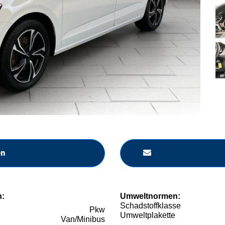
en
n:
Umweltnormen:
Schadstoffklasse
Pkw
Umweltplakette
Van/Minibus