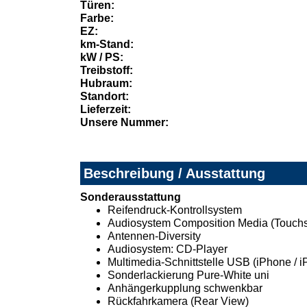
Türen:
Farbe:
EZ:
km-Stand:
kW / PS:
Treibstoff:
Hubraum:
Standort:
Lieferzeit:
Unsere Nummer:
Beschreibung / Ausstattung
Sonderausstattung
Reifendruck-Kontrollsystem
Audiosystem Composition Media (Touchs
Antennen-Diversity
Audiosystem: CD-Player
Multimedia-Schnittstelle USB (iPhone / i
Sonderlackierung Pure-White uni
Anhängerkupplung schwenkbar
Rückfahrkamera (Rear View)