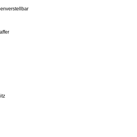
henverstellbar
affer
itz