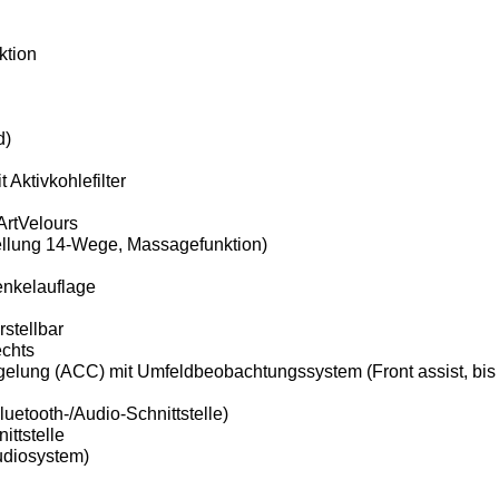
ktion
d)
t Aktivkohlefilter
 ArtVelours
stellung 14-Wege, Massagefunktion)
enkelauflage
rstellbar
echts
gelung (ACC) mit Umfeldbeobachtungssystem (Front assist, bis
Bluetooth-/Audio-Schnittstelle)
ttstelle
udiosystem)