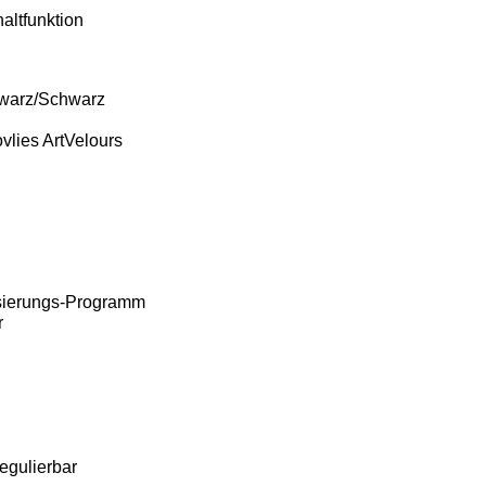
altfunktion
hwarz/Schwarz
ovlies ArtVelours
isierungs-Programm
r
regulierbar