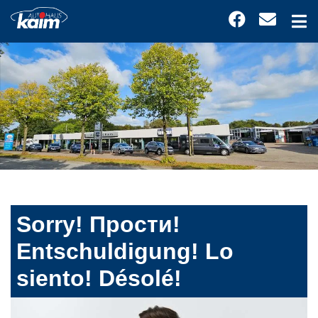
Sorry! Прости!
Entschuldigung! Lo
siento! Désolé!