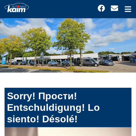
Sorry! Прости!
Entschuldigung! Lo
siento! Désolé!