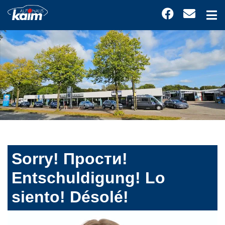
Sorry! Прости!
Entschuldigung! Lo
siento! Désolé!