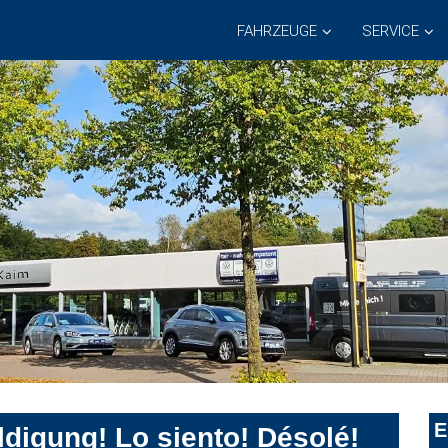
FAHRZEUGE
SERVICE
E
digung! Lo siento! Désolé!