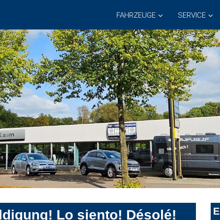
FAHRZEUGE
SERVICE
E
digung! Lo siento! Désolé!